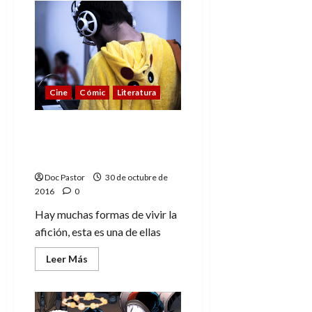
«A
la
gente
le
gusta
reírse»,
Nacho
Fernández
(Dragon
Cine
Cómic
Literatura
Fall)
Pasión y buen rollo, eso
es el Salón del Manga de
Barcelona
Doc Pastor
30 de octubre de
2016
0
Hay muchas formas de vivir la
afición, esta es una de ellas
Leer
Leer Más
más
acerca
de
Pasión
y