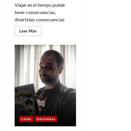
Viajar en el tiempo puede
tener consecuencias,
divertidas consecuencias
Leer
Leer Más
más
acerca
de
Cronautas,
viajando
en
el
tiempo
sin
escrúpulos
Cómic
Entrevistas