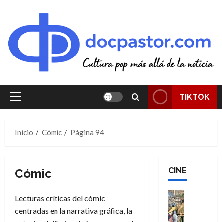
Saltar
al
contenido
TIKTOK
Menú
principal
Inicio
Cómic
Página 94
CINE
Cómic
Cine
Lecturas críticas del cómic
Cómic
centradas en la narrativa gráfica, la
Literatura