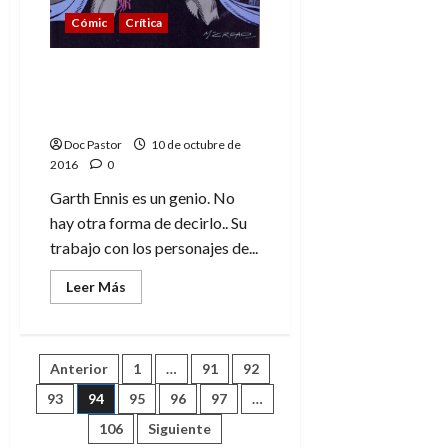
Cómic
Crítica
Sección 8, los magníficos
inadaptados de DC
Comics
Doc Pastor
10 de octubre de
2016
0
Garth Ennis es un genio. No
hay otra forma de decirlo.. Su
trabajo con los personajes de...
Leer
Leer Más
más
acerca
de
Sección
8,
Paginación
Anterior
1
…
91
92
los
magníficos
inadaptados
93
94
95
96
97
…
de
de
DC
106
Siguiente
Comics