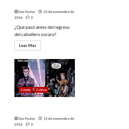
a
caballero oscuro)
Star
Trek
Doc Pastor
23 de noviembre de
2016
0
¿Qué pasó antes del regreso
del caballero oscuro?
Leer
Leer Más
más
acerca
de
La
última
cruzada
(del
caballero
oscuro)
Cómic
Crítica
Cronautas, viajando en el
tiempo sin escrúpulos
Doc Pastor
15 de noviembre de
2016
0