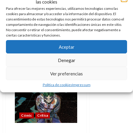
A
las cookies
o
u
p
r
Para ofrecer las mejores experiencias, utilizamos tecnologías como las
r
La ciudad al borde de la
cookies para almacenar y/o acceder a la información del dispositivo. El
o
n
a
eternidad. Star Trek con
consentimiento de estas tecnologías nos permitirá procesar datos como el
c
o
sabor a Star Trek
comportamiento de navegación o las identificaciones únicas en este sitio.
a
No consentir o retirar el consentimiento, puede afectar negativamente a
9
Doc Pastor
25 de noviembre de
l
ciertas características y funciones.
8
de
2016
0
i
de
julio
Aceptar
p
La ciudad al borde de la
julio
de
s
de
eternidad, la joya de Star Trek.
2026
2026
Denegar
i
Ahora sí
0
s
0
Ver preferencias
Leer
Leer Más
más
7
acerca
Política de cookies
Impressum
de
de
La
julio
ciudad
al
de
borde
2026
de
la
0
eternidad.
Cómic
Crítica
Star
Trek
con
La última cruzada (del
sabor