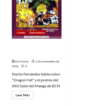
Cómic
Entrevistas
«A la gente le gusta
reírse», Nacho
Fernández (Dragon Fall)
Doc Pastor
2 de noviembre de
2016
0
Nacho Fernández habla sobre
"Dragon Fall" y el premio del
XXII Salón del Manga de BCN
Leer
Leer Más
más
acerca
de