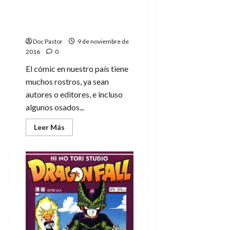
«¡Me encanta la grapa! »
– Toni Kudo, editor de
LetraBlanka
Doc Pastor
9 de noviembre de
2016
0
El cómic en nuestro país tiene
muchos rostros, ya sean
autores o editores, e incluso
algunos osados...
Leer
Leer Más
más
acerca
de
«¡Me
encanta
la
grapa!
»
–
Toni
Kudo,
editor
de
LetraBlanka