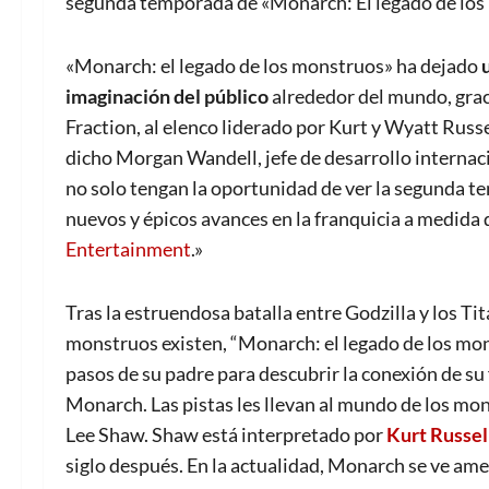
segunda temporada de «Monarch: El legado de los m
«Monarch: el legado de los monstruos» ha dejado
imaginación del público
alrededor del mundo, graci
Fraction, al elenco liderado por Kurt y Wyatt Russe
dicho Morgan Wandell, jefe de desarrollo interna
no solo tengan la oportunidad de ver la segunda 
nuevos y épicos avances en la franquicia a medida
Entertainment
.»
Tras la estruendosa batalla entre Godzilla y los Ti
monstruos existen, “Monarch: el legado de los mo
pasos de su padre para descubrir la conexión de su
Monarch. Las pistas les llevan al mundo de los monst
Lee Shaw. Shaw está interpretado por
Kurt Russel
siglo después. En la actualidad, Monarch se ve am