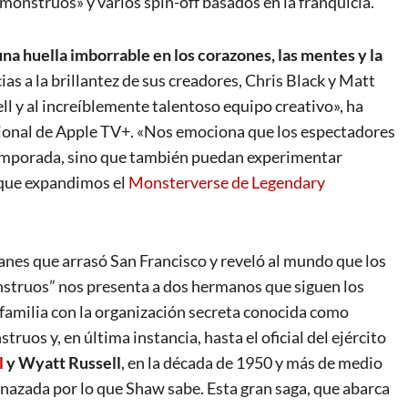
onstruos» y varios spin-off basados en la franquicia.
una huella imborrable en los corazones, las mentes y la
as a la brillantez de sus creadores, Chris Black y Matt
ll y al increíblemente talentoso equipo creativo», ha
cional de Apple TV+. «Nos emociona que los espectadores
temporada, sino que también puedan experimentar
 que expandimos el
Monsterverse de Legendary
tanes que arrasó San Francisco y reveló al mundo que los
nstruos” nos presenta a dos hermanos que siguen los
 familia con la organización secreta conocida como
ruos y, en última instancia, hasta el oficial del ejército
l
y Wyatt Russell
, en la década de 1950 y más de medio
enazada por lo que Shaw sabe. Esta gran saga, que abarca