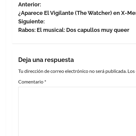
N
Anterior:
¿Aparece El Vigilante (The Watcher) en X-Me
a
Siguiente:
v
Rabos: El musical: Dos capullos muy queer
e
g
Deja una respuesta
a
Tu dirección de correo electrónico no será publicada.
Los
c
Comentario
*
i
ó
n
d