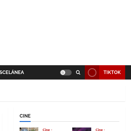
SCELÁNEA
TIKTOK
CINE
Cine
Cine