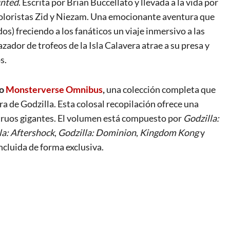
unted
. Escrita por Brian Buccellato y llevada a la vida por
coloristas Zid y Niezam. Una emocionante aventura que
s) freciendo a los fanáticos un viaje inmersivo a las
cazador de trofeos de la Isla Calavera atrae a su presa y
s.
vo
Monsterverse Omnibus
,
una colección completa que
a de Godzilla. Esta colosal recopilación ofrece una
truos gigantes. El volumen está compuesto por
Godzilla:
la: Aftershock
,
Godzilla: Dominion
,
Kingdom Kong
y
incluida de forma exclusiva.