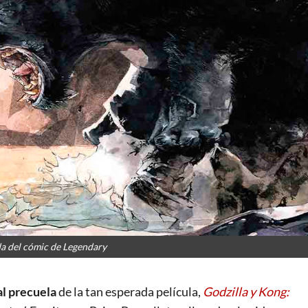
da del cómic de Legendary
al precuela
de la tan esperada película,
Godzilla y Kong: