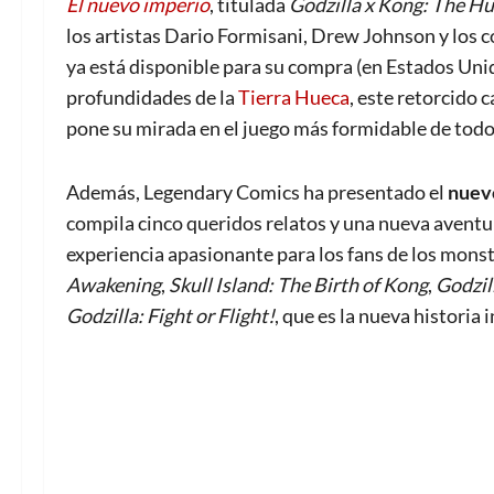
El nuevo imperio
, titulada
Godzilla x Kong: The H
los artistas Dario Formisani, Drew Johnson y los 
ya está disponible para su compra (en Estados Unido
profundidades de la
Tierra Hueca
, este retorcido 
pone su mirada en el juego más formidable de todo
Además, Legendary Comics ha presentado el
nue
compila cinco queridos relatos y una nueva aventur
experiencia apasionante para los fans de los mons
Awakening
,
Skull Island: The Birth of Kong
,
Godzil
Godzilla: Fight or Flight!
, que es la nueva historia 