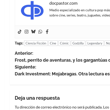
docpastor.com
Medio especializado en cultura pop más al
sobre cine, series, teatro, juguetes, vi
Tags:
Ciencia Ficción
Cine
Cómic
Godzilla
Legendary
No
N
Anterior:
Frost, perrito de aventuras, y los gargantúas
a
Siguiente:
v
Dark Investment: Mojabragas. Otra lectura e
e
g
Deja una respuesta
a
Tu dirección de correo electrónico no será publicada.
Los