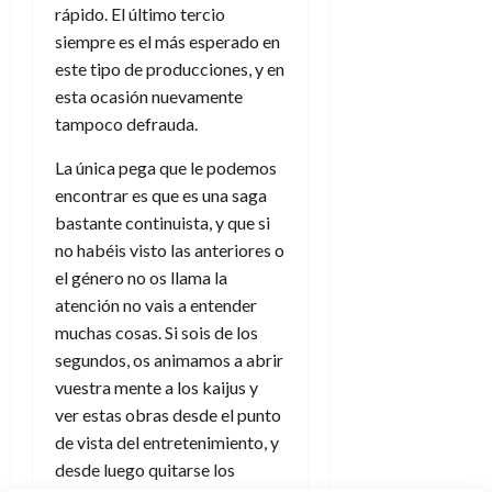
e
d
r
í
rápido. El último tercio
r
i
s
l
a
n
siempre es el más esperado en
a
g
y
M
d
e
27
y
este tipo de producciones, y en
e
s
u
c
a
de
?
n
u
esta ocasión nuevamente
n
o
julio
¿
y
p
tampoco defrauda.
d
de
m
3
L
e
u
2026
i
o
de
l
l
La única pega que le podemos
n
a
c
agosto
0
e
d
t
encontrar es que es una saga
l
de
o
g
e
o
2026
n
bastante continuista, y que si
a
s
d
t
no habéis visto las anteriores o
20
0
e
t
e
r
de
el género no os llama la
l
i
n
julio
a
atención no vais a entender
f
n
o
de
c
muchas cosas. Si sois de los
i
o
r
2026
u
n
d
segundos, os animamos a abrir
e
l
0
d
e
t
vuestra mente a los kaijus y
t
e
A
o
ver estas obras desde el punto
u
l
p
r
r
de vista del entretenimiento, y
f
o
n
a
desde luego quitarse los
o
c
o