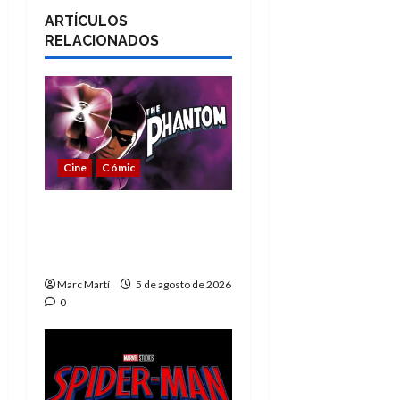
ARTÍCULOS
RELACIONADOS
Cine
Cómic
The Phantom, 90 años
del héroe que nunca
muere
Marc Martí
5 de agosto de 2026
0