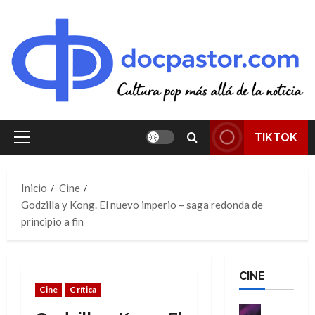
Saltar
al
contenido
TIKTOK
Menú
principal
Inicio
Cine
Godzilla y Kong. El nuevo imperio – saga redonda de
principio a fin
CINE
Cine
Crítica
Cine