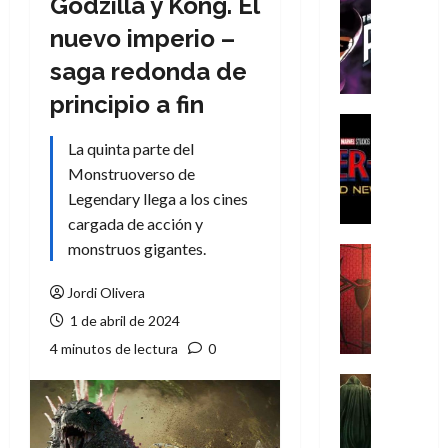
Godzilla y Kong. El
Cómic
T
nuevo imperio –
h
saga redonda de
e
P
principio a fin
h
Cine
a
Cómic
La quinta parte del
Crítica
n
Monstruoverso de
S
t
Legendary llega a los cines
p
o
cargada de acción y
i
m
d
monstruos gigantes.
,
Cine
e
Crítica
9
r
S
Jordi Olivera
0
-
p
a
1 de abril de 2024
M
i
ñ
4 minutos de lectura
0
a
d
o
n
e
Cine
s
:
r
Cómic
d
Misceláne
B
-
e
V
r
M