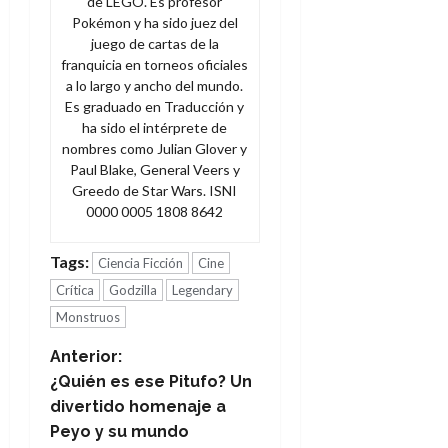
de LEGO. Es profesor
Pokémon y ha sido juez del
juego de cartas de la
franquicia en torneos oficiales
a lo largo y ancho del mundo.
Es graduado en Traducción y
ha sido el intérprete de
nombres como Julian Glover y
Paul Blake, General Veers y
Greedo de Star Wars. ISNI
0000 0005 1808 8642
Tags:
Ciencia Ficción
Cine
Crítica
Godzilla
Legendary
Monstruos
N
Anterior:
¿Quién es ese Pitufo? Un
a
divertido homenaje a
Peyo y su mundo
v