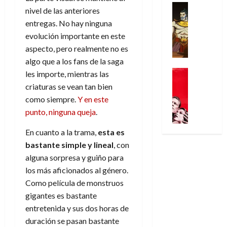
e
p
l
t
e
Series
D
n
nivel de las anteriores
n
Análisis
o
o
a
r
o
d
entregas. No hay ninguna
’
Cómic
p
p
l
a
c
e
evolución importante en este
X
9
c
t
g
s
t
M
-
7
aspecto, pero realmente no es
o
i
i
i
o
a
M
(
algo que a los fans de la saga
n
m
a
m
r
r
e
2
q
Cine
i
d
p
les importe, mientras las
E
v
n
×
Series
u
s
e
r
criaturas se vean tan bien
x
e
’
Videojueg
4
i
m
j
e
t
como siempre.
Y en este
l
¿
9
)
s
o
a
s
r
punto, ninguna queja
.
A
7
:
t
y
d
i
a
30
d
(
A
ó
l
e
o
ñ
En cuanto a la trama,
esta es
de
i
2
p
l
a
e
n
o
julio
bastante simple y lineal
, con
ó
×
o
a
a
m
e
de
alguna sorpresa y guiño para
s
3
c
f
m
o
s
2026
29
a
)
los más aficionados al género.
a
i
a
c
d
de
l
:
0
l
Como película de monstruos
n
b
i
e
julio
B
e
i
a
gigantes es bastante
i
o
l
de
l
l
p
l
l
n
a
entretenida y sus dos horas de
2026
u
o
s
d
i
a
l
duración se pasan bastante
-
0
r
i