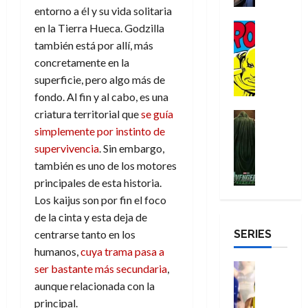
i
u
a
i
entorno a él y su vida solitaria
c
s
é
e
d
r
n
g
Cómic
t
en la Tierra Hueca. Godzilla
p
r
e
a
a
:
i
Reseña
o
e
o
m
también está por allí, más
p
D
B
l
r
c
e
o
e
concretamente en la
29
o
r
a
M
t
q
c
r
superficie, pero algo más de
de
c
a
n
u
a
u
i
o
julio
fondo. Al fin y al cabo, es una
t
n
t
e
c
e
o
f
de
criatura territorial que
se guía
o
d
e
Cine
r
u
n
n
u
2026
r
Cómic
N
y
simplemente por instinto de
t
l
u
a
n
Misceláne
D
0
e
l
supervivencia
. Sin embargo,
e
a
n
r
c
V
r
w
a
,
r
c
también es uno de los motores
i
e
o
D
s
e
e
a
o
principales de esta historia.
27
n
o
a
j
l
p
m
n
de
Los kaijus son por fin el foco
g
m
y
o
m
o
u
julio
a
a
de la cinta y esta deja de
,
,
y
e
de
p
e
l
d
SERIES
centrarse tanto en los
e
m
a
2026
j
e
r
o
l
e
humanos,
cuya trama pasa a
s
o
y
e
23
r
0
e
j
o
Juguetes
ser bastante más secundaria
,
r
a
de
e
x
Análisis
o
c
v
aunque relacionada con la
julio
5
s
Series
p
r
u
i
de
principal.
de
22
:
P