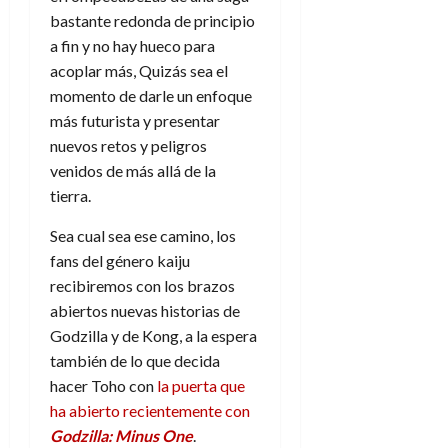
julio
bastante redonda de principio
de
2026
a fin y no hay hueco para
acoplar más, Quizás sea el
0
momento de darle un enfoque
más futurista y presentar
nuevos retos y peligros
venidos de más allá de la
tierra.
Sea cual sea ese camino, los
fans del género kaiju
recibiremos con los brazos
abiertos nuevas historias de
Godzilla y de Kong, a la espera
también de lo que decida
hacer Toho con
la puerta que
ha abierto recientemente con
Godzilla: Minus One
.