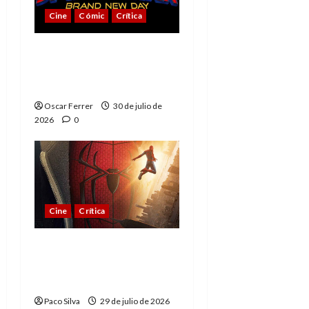
Cine
Cómic
Crítica
Spider-Man: Brand New
Day, mejor de lo
esperado
Oscar Ferrer
30 de julio de
2026
0
Cine
Crítica
Spider-Man: Brand New
Day, madurar es una
compleja aventura
Paco Silva
29 de julio de 2026