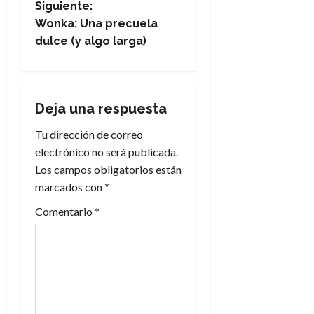
Siguiente:
e
Wonka: Una precuela
dulce (y algo larga)
g
a
Deja una respuesta
c
Tu dirección de correo
i
electrónico no será publicada.
Los campos obligatorios están
ó
marcados con
*
n
Comentario
*
d
e
e