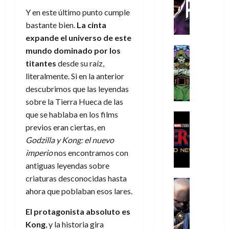
C
T
u
e
s
a
de
Y en este último punto cumple
h
h
a
r
p
r
agosto
bastante bien.
La cinta
r
e
n
t
e
e
de
i
P
d
expande el universo de este
i
r
s
2026
s
h
o
c
Cómic
mundo dominado por los
a
u
0
t
a
Reseña
l
a
d
n
titantes
desde su raíz,
L
o
n
a
l
o
a
literalmente. Si en la anterior
a
p
t
n
,
c
descubrimos que las leyendas
t
h
o
o
f
o
30
sobre la Tierra Hueca de las
r
e
m
s
ó
m
de
que se hablaba en los films
a
r
,
t
Cine
r
julio
p
g
Cómic
N
9
previos eran ciertas, en
a
m
de
l
Crítica
e
o
0
l
2026
u
Godzilla y Kong: el nuevo
e
S
d
l
a
g
l
j
imperio
nos encontramos con
0
p
i
a
ñ
i
a
a
antiguas leyendas sobre
i
a
n
o
a
r
a
criaturas desconocidas hasta
d
d
Cómic
,
s
d
e
v
e
ahora que poblaban esos lares.
Reseña
e
u
d
e
p
e
r
E
l
n
e
j
e
n
El protagonista absoluto es
-
l
D
a
l
a
t
t
Kong
, y la historia gira
M
V
o
e
h
d