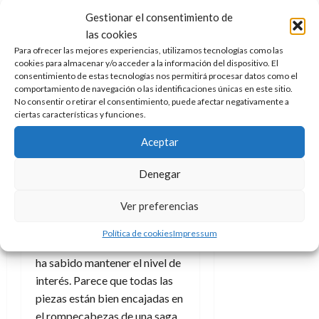
prejuicios de los productos de
r
a
9
Gestionar el consentimiento de
los setenta y ochenta.
m
l
8
de
las cookies
a
i
de
julio
Para ofrecer las mejores experiencias, utilizamos tecnologías como las
El futuro de la
t
p
julio
de
cookies para almacenar y/o acceder a la información del dispositivo. El
o
s
de
2026
consentimiento de estas tecnologías nos permitirá procesar datos como el
saga
f
2026
i
comportamiento de navegación o las identificaciones únicas en este sitio.
0
í
s
No consentir o retirar el consentimiento, puede afectar negativamente a
0
ciertas características y funciones.
s
Al terminar de ver la cinta nos
i
7
quedamos además de con un
Aceptar
c
de
buen sabor de boca, con una
o
julio
intriga:
¿qué camino tomará
Denegar
?
de
Legendary con la saga a
2026
S
Ver preferencias
partir de aquí?
Godzilla vs.
í
0
y
Kong
fue el momento cumbre
Política de cookies
Impressum
n
de la saga y esta continuación
o
ha sabido mantener el nivel de
interés. Parece que todas las
2
piezas están bien encajadas en
de
el rompecabezas de una saga