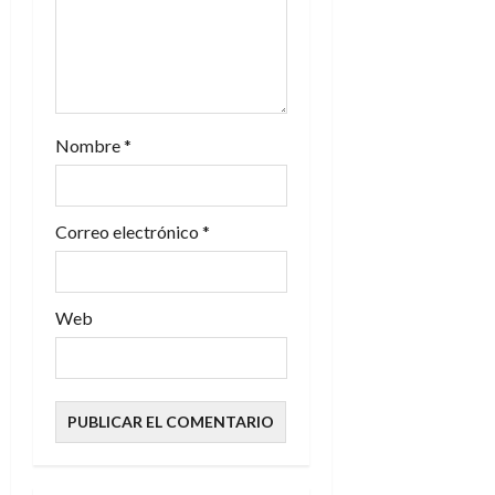
n
t
r
a
Nombre
*
d
Correo electrónico
*
a
s
Web