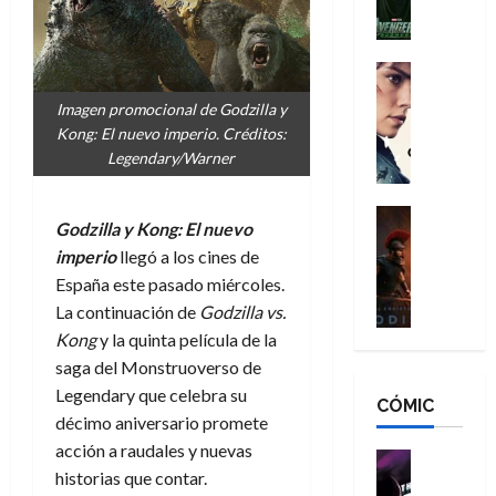
l
e
a
a
h
n
n
n
é
g
d
:
Cine
r
a
Crítica
N
B
o
Imagen promocional de Godzilla y
d
C
e
r
e
Kong: El nuevo imperio. Créditos:
o
l
w
a
q
Legendary/Warner
r
e
D
n
u
e
a
a
d
e
s
n
y
Cine
N
n
Godzilla y Kong: El nuevo
:
e
Crítica
,
e
u
imperio
llegó a los cines de
L
D
r
m
w
n
a
España este pasado miércoles.
o
:
e
D
c
O
o
R
La continuación de
Godzilla vs.
j
a
a
d
m
e
o
y
Kong
y la quinta película de la
m
i
s
s
r
,
saga del Monstruoverso de
u
s
d
c
d
m
e
Legendary que celebra su
CÓMIC
e
a
a
e
a
r
décimo aniversario promete
a
y
t
l
d
e
acción a raudales y nuevas
d
o
e
o
Cine
u
historias que contar.
e
c
v
Cómic
e
r
5