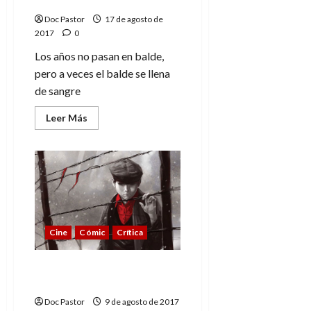
siendo Torpedo
Doc Pastor
17 de agosto de
2017
0
Los años no pasan en balde,
pero a veces el balde se llena
de sangre
Leer
Leer Más
más
acerca
de
Esto
es
1972…
y
él
sigue
siendo
Torpedo
Cine
Cómic
Crítica
El testamento de
Magneto
Doc Pastor
9 de agosto de 2017