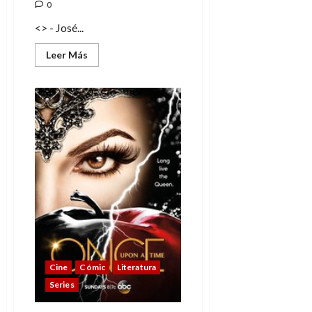
0
<> - José...
Leer
Leer Más
más
acerca
de
El
testamento
de
Magneto
Cine
Cómic
Literatura
Series