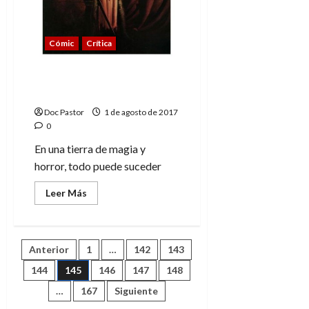
Fábulas
Cómic
Crítica
El dragón negro. Fantasía
oscura
Doc Pastor
1 de agosto de 2017
0
En una tierra de magia y
horror, todo puede suceder
Leer
Leer Más
más
acerca
de
El
dragón
Paginación
Anterior
1
…
142
143
negro.
Fantasía
oscura
144
145
146
147
148
de
…
167
Siguiente