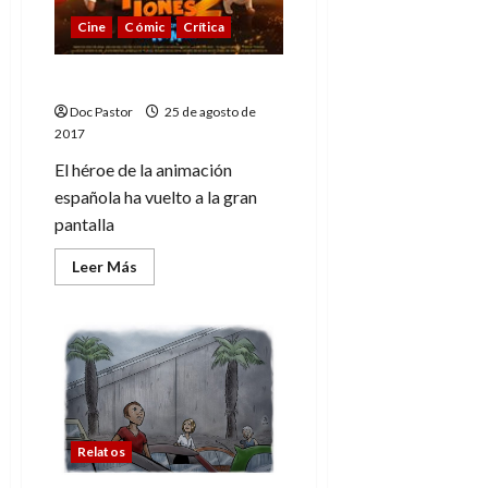
Cine
Cómic
Crítica
Vuelve Tadeo Jones
Doc Pastor
25 de agosto de
2017
El héroe de la animación
española ha vuelto a la gran
pantalla
Leer
Leer Más
más
acerca
de
Vuelve
Tadeo
Jones
Relatos