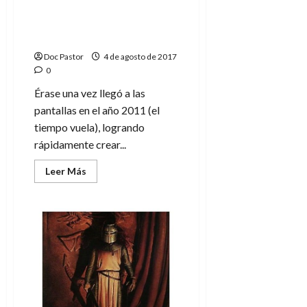
Más allá de Érase una
vez: de El décimo reino a
Fábulas
Doc Pastor
4 de agosto de 2017
0
Érase una vez llegó a las
pantallas en el año 2011 (el
tiempo vuela), logrando
rápidamente crear...
Leer
Leer Más
más
acerca
de
Más
allá
de
Érase
una
vez:
de
El
décimo
reino
a