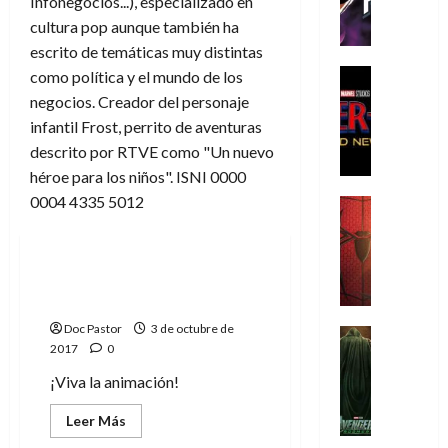
Infonegocios...), especializado en
h
cultura pop aunque también ha
e
P
escrito de temáticas muy distintas
h
Cine
como política y el mundo de los
a
Cómic
negocios. Creador del personaje
Crítica
n
infantil Frost, perrito de aventuras
S
t
descrito por RTVE como "Un nuevo
p
o
héroe para los niños". ISNI 0000
i
m
d
0004 4335 5012
,
Cine
e
Crítica
9
Cómic
Series
r
S
0
-
p
a
Cuatro imprescindibles
M
i
ñ
series de animación (2)
a
d
o
Doc Pastor
3 de octubre de
n
e
Cine
s
2017
0
:
r
Cómic
d
Misceláne
B
-
e
¡Viva la animación!
V
r
M
l
e
a
Leer
a
Leer Más
h
más
n
n
n
é
acerca