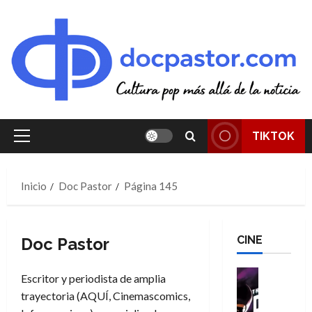
Saltar
al
contenido
TIKTOK
Menú
principal
Inicio
Doc Pastor
Página 145
CINE
Doc Pastor
Cine
Escritor y periodista de amplia
Cómic
trayectoria (AQUÍ, Cinemascomics,
T