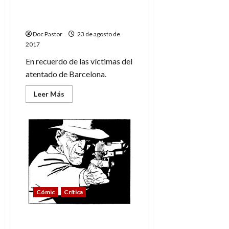
Sin cobertura (en
homenaje a Barcelona)
Doc Pastor
23 de agosto de
2017
En recuerdo de las víctimas del
atentado de Barcelona.
Leer
Leer Más
más
acerca
de
Sin
cobertura
(en
homenaje
a
Barcelona)
Cómic
Crítica
Esto es 1972… y él sigue