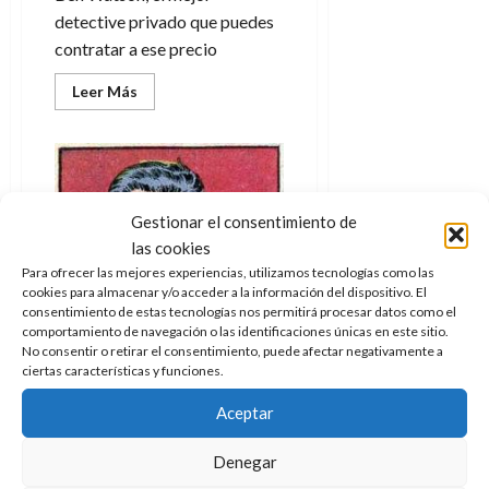
e
27
e
i
a
detective privado que puedes
i
l
l
de
l
p
l
l
a
contratar a ese precio
a
julio
o
s
d
i
l
de
W
r
i
Leer
Leer Más
e
2026
d
í
W
más
i
s
l
a
n
E
acerca
0
g
y
de
M
d
e
Las
e
s
u
c
a
gloriosas
6
n
aventuras
u
n
o
de
de
y
p
d
Ben
m
agosto
3
Gestionar el consentimiento de
Watson,
e
u
i
o
de
de
detective
las cookies
l
n
privado:
a
2026
c
agosto
Para ofrecer las mejores experiencias, utilizamos tecnologías como las
La
d
t
l
de
o
infidelidad
cookies para almacenar y/o acceder a la información del dispositivo. El
0
e
o
(1)
2026
n
consentimiento de estas tecnologías nos permitirá procesar datos como el
s
d
comportamiento de navegación o las identificaciones únicas en este sitio.
t
20
0
t
No consentir o retirar el consentimiento, puede afectar negativamente a
e
r
de
ciertas características y funciones.
i
n
julio
a
n
o
de
c
Cómic
Crítica
Aceptar
o
r
2026
u
d
e
l
Jack Kirby vs Jack Kirby
0
Denegar
e
t
t