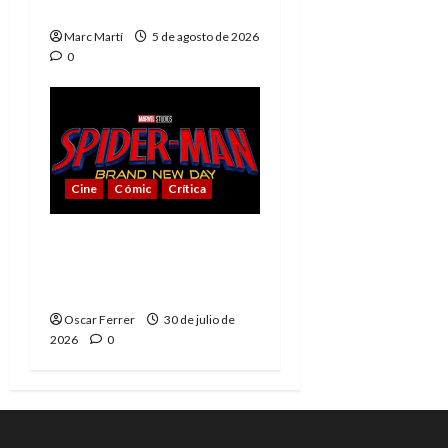
muere
Marc Martí
5 de agosto de 2026
0
Cine
Cómic
Crítica
Spider-Man: Brand New
Day, mejor de lo
esperado
Oscar Ferrer
30 de julio de
2026
0