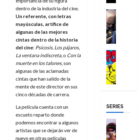
importancia de su figura
a
i
a
s
o
a
r
a
dentro de la industria del cine.
d
d
H
Cómic
s
d
e
v
Un referente, con letras
e
Reseña
e
o
d
e
p
e
mayúsculas, artífice de
r
E
l
m
e
j
e
n
-
l
algunas de las mejores
D
b
l
a
t
t
M
V
o
cintas dentro de la historia
r
h
d
i
u
a
i
c
e
é
e
del cine
:
Psicosis
,
Los pájaros
,
d
r
n
g
Cómic
t
s
r
e
a
La ventana indiscreta
, o
Con la
a
:
i
Reseña
o
E
o
m
p
muerte en los talones
, son
D
B
l
r
x
e
o
e
algunas de las aclamadas
29
o
r
a
M
t
q
c
r
de
cintas que han salido de la
c
a
n
u
r
u
i
o
julio
t
n
t
mente de este director en sus
e
a
e
o
f
de
o
d
e
cinco décadas de carrera.
r
o
n
n
u
2026
r
N
y
t
r
u
a
n
SERIES
D
0
e
La película cuenta con un
l
e
d
n
r
c
r
w
a
escueto reparto donde
,
i
c
i
o
D
s
Juguetes
e
n
podemos encontrar a algunos
a
o
27
o
a
j
Análisis
l
a
m
n
artistas que se dejarán ver de
de
Series
m
y
o
m
r
u
julio
a
nuevo en otras películas
H