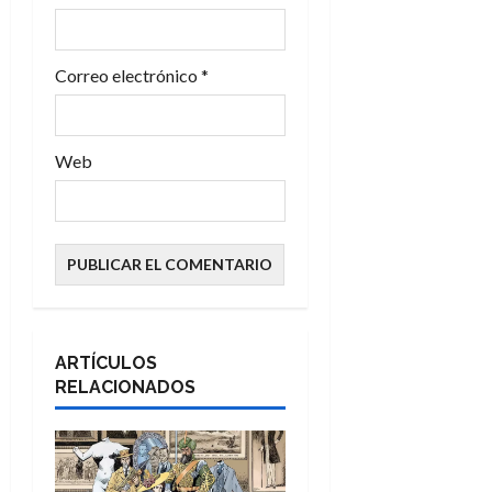
d
Correo electrónico
*
a
s
Web
ARTÍCULOS
RELACIONADOS