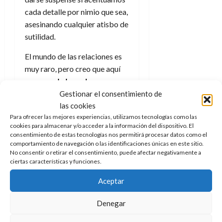
cada detalle por nimio que sea,
asesinando cualquier atisbo de
sutilidad.
El mundo de las relaciones es
muy raro, pero creo que aquí
se roza el absurdo con ese
enamoramiento tan
Gestionar el consentimiento de
fortuito
que tiene el
las cookies
Para ofrecer las mejores experiencias, utilizamos tecnologías como las
personaje de
Grace Kelly
cookies para almacenar y/o acceder a la información del dispositivo. El
respecto al de
Cary Grant
.
consentimiento de estas tecnologías nos permitirá procesar datos como el
No es sólo una cuestión de
comportamiento de navegación o las identificaciones únicas en este sitio.
No consentir o retirar el consentimiento, puede afectar negativamente a
edad, sino del escaso tiempo
ciertas características y funciones.
que permanecen juntos para
que se conozcan
Aceptar
mínimamente.
Denegar
El personaje de
John Robie