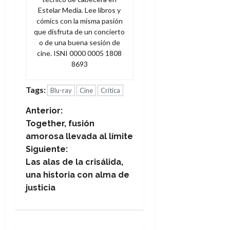
Estelar Media. Lee libros y
cómics con la misma pasión
que disfruta de un concierto
o de una buena sesión de
cine. ISNI 0000 0005 1808
8693
Tags:
Blu-ray
Cine
Crítica
N
Anterior:
Together, fusión
a
amorosa llevada al límite
Siguiente:
v
Las alas de la crisálida,
e
una historia con alma de
justicia
g
a