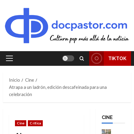
Saltar
al
contenido
TIKTOK
Menú
principal
Inicio
Cine
Atrapa a un ladrón, edición descafeinada para una
celebración
CINE
Cine
Crítica
Cine