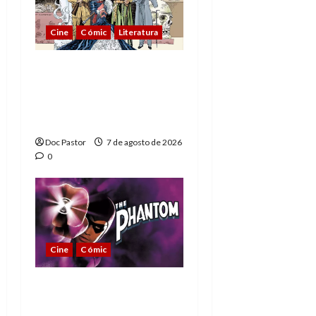
Cine
Cómic
Literatura
A mí me gusta La Liga
de los Hombres
Extraordinarios (parte
1)
Doc Pastor
7 de agosto de 2026
0
Cine
Cómic
The Phantom, 90 años
del héroe que nunca