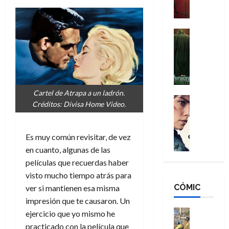
a
M
i
o
ñ
a
d
s
o
n
e
H
Cine
s
:
r
Cómic
o
d
Misceláne
B
-
m
e
V
r
M
b
l
e
a
a
r
h
n
n
n
e
é
Cartel de Atrapa a un ladrón.
g
d
:
Cine
s
r
Créditos: Divisa Home Video.
a
Crítica
N
B
E
o
d
C
e
r
x
e
o
l
w
a
t
q
Es muy común revisitar, de vez
r
e
D
n
r
u
en cuanto, algunas de las
e
a
a
d
a
e
películas que recuerdas haber
s
n
y
N
o
n
visto mucho tiempo atrás para
:
e
,
e
r
u
D
CÓMIC
r
ver si mantienen esa misma
m
w
d
n
o
:
e
D
impresión que te causaron. Un
i
c
o
R
j
a
Cine
n
ejercicio que yo mismo he
a
m
e
Cómic
o
y
a
m
practicado con la película que