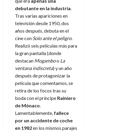
f
m
que era
apenas una
s
a
2026
29
)
a
i
a
d
d
debutante en la industria
.
de
:
0
l
n
b
e
e
Tras varias apariciones en
julio
e
i
a
i
l
l
de
televisión desde 1950, dos
l
p
l
l
a
2026
a
años después, debuta en el
o
s
d
i
l
W
0
r
cine con
Solo ante el peligro
.
i
e
d
í
W
i
s
Realizó seis películas más para
l
a
n
E
g
y
M
la gran pantalla (donde
d
e
e
s
u
c
a
destacan
Mogambo
o
La
6
n
u
n
o
ventana indiscreta
) y un año
de
y
p
d
m
agosto
3
después de protagonizar la
e
u
i
o
de
de
película que comentamos, se
l
n
a
2026
c
agosto
retira de los focos tras su
d
t
l
de
o
0
e
o
boda con el príncipe
Rainiero
2026
n
s
d
de Mónaco
.
t
20
0
t
e
r
Lamentablemente,
fallece
de
i
n
julio
a
por un accidente de coche
n
o
de
c
en 1982
en los mismos parajes
o
r
2026
u