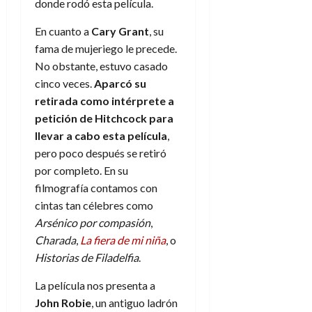
donde rodó esta película.
d
e
l
0
e
t
t
En cuanto a
Cary Grant
, su
A
o
u
fama de mujeriego le precede.
p
r
r
No obstante, estuvo casado
o
n
a
c
cinco veces.
Aparcó su
o
a
retirada como intérprete a
9
l
petición de Hitchcock para
8
de
i
de
julio
llevar a cabo esta película
,
p
julio
de
pero poco después se retiró
s
de
2026
por completo. En su
2026
i
0
filmografía contamos con
s
0
cintas tan célebres como
Arsénico por compasión
,
7
de
Charada
,
La fiera de mi niña
, o
julio
Historias de Filadelfia
.
de
2026
La película nos presenta a
John Robie
, un antiguo ladrón
0