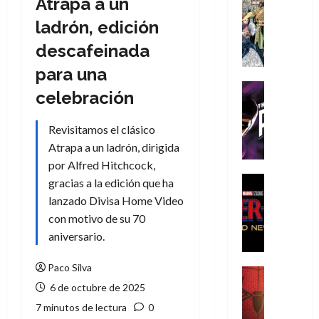
Atrapa a un
Cómic
Literatura
ladrón, edición
A
descafeinada
m
í
para una
m
Cine
celebración
e
Cómic
g
T
Revisitamos el clásico
u
h
s
Atrapa a un ladrón, dirigida
e
t
P
por Alfred Hitchcock,
a
h
Cine
gracias a la edición que ha
L
a
Cómic
lanzado Divisa Home Video
Crítica
a
n
con motivo de su 70
S
L
t
aniversario.
p
i
o
i
g
m
Paco Silva
d
a
,
Cine
e
Crítica
d
6 de octubre de 2025
9
r
S
e
0
7 minutos de lectura
0
-
p
l