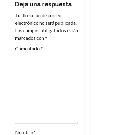
Deja una respuesta
c
Tu dirección de correo
i
electrónico no será publicada.
Los campos obligatorios están
ó
marcados con
*
n
Comentario
*
d
e
e
n
t
r
a
Nombre
*