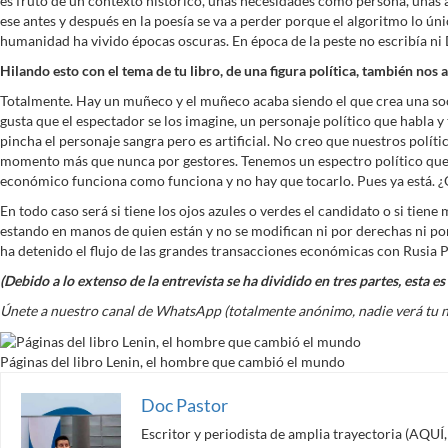
es fruto de un contexto histórico, unas necesidades como persona, unas ang
ese antes y después en la poesía se va a perder porque el algoritmo lo únic
humanidad ha vivido épocas oscuras. En época de la peste no escribía ni 
Hilando esto con el tema de tu libro, de una figura política, también nos
Totalmente. Hay un muñeco y el muñeco acaba siendo el que crea una soci
gusta que el espectador se los imagine, un personaje político que habla y 
pincha el personaje sangra pero es artificial. No creo que nuestros políticos
momento más que nunca por gestores. Tenemos un espectro político que sal
económico funciona como funciona y no hay que tocarlo. Pues ya está. ¿Q
En todo caso será si tiene los ojos azules o verdes el candidato o si tie
estando en manos de quien están y no se modifican ni por derechas ni po
ha detenido el flujo de las grandes transacciones económicas con Rusia P
(Debido a lo extenso de la entrevista se ha dividido en tres partes, esta e
Únete a nuestro canal de WhatsApp (totalmente anónimo, nadie verá tu 
Páginas del libro Lenin, el hombre que cambió el mundo
Doc Pastor
Escritor y periodista de amplia trayectoria (AQU