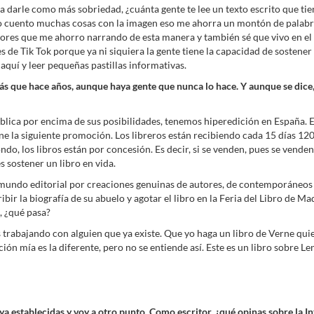
 darle como más sobriedad, ¿cuánta gente te lee un texto escrito que tien
, yo cuento muchas cosas con la imagen eso me ahorra un montón de palabr
ores que me ahorro narrando de esta manera y también sé que vivo en el 
 es de Tik Tok porque ya ni siquiera la gente tiene la capacidad de sosten
 aquí y leer pequeñas pastillas informativas.
ás que hace años, aunque haya gente que nunca lo hace. Y aunque se dice, 
blica por encima de sus posibilidades, tenemos hiperedición en España. Es
e la siguiente promoción. Los libreros están recibiendo cada 15 días 120 l
do, los libros están por concesión. Es decir, si se venden, pues se venden
 sostener un libro en vida.
 mundo editorial por creaciones genuinas de autores, de contemporáneos 
ir la biografía de su abuelo y agotar el libro en la Feria del Libro de Ma
, ¿qué pasa?
trabajando con alguien que ya existe. Que yo haga un libro de Verne quie
pción mía es la diferente, pero no se entiende así. Este es un libro sobre L
 ya establecidas y voy a otro punto. Como escritor, ¿qué opinas sobre la Int