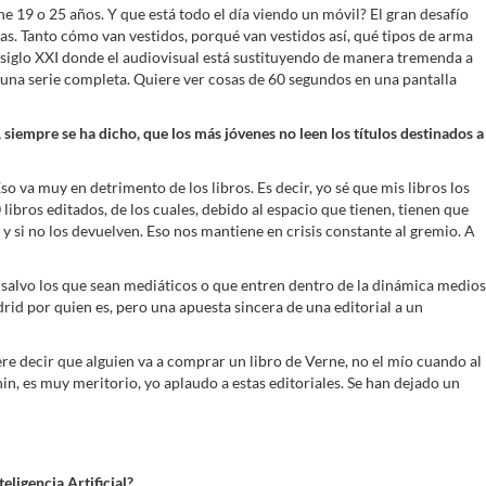
e 19 o 25 años. Y que está todo el día viendo un móvil? El gran desafío
as. Tanto cómo van vestidos, porqué van vestidos así, qué tipos de arma
siglo XXI donde el audiovisual está sustituyendo de manera tremenda a
er una serie completa. Quiere ver cosas de 60 segundos en una pantalla
siempre se ha dicho, que los más jóvenes no leen los títulos destinados a
o va muy en detrimento de los libros. Es decir, yo sé que mis libros los
ibros editados, de los cuales, debido al espacio que tienen, tienen que
 y si no los devuelven. Eso nos mantiene en crisis constante al gremio. A
salvo los que sean mediáticos o que entren dentro de la dinámica medios
drid por quien es, pero una apuesta sincera de una editorial a un
re decir que alguien va a comprar un libro de Verne, no el mío cuando al
enin, es muy meritorio, yo aplaudo a estas editoriales. Se han dejado un
eligencia Artificial?