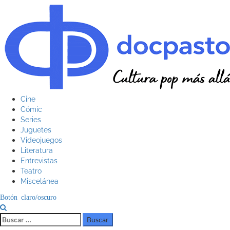
Saltar
al
contenido
Menú
Cine
principal
Cómic
Series
Juguetes
Videojuegos
Literatura
Entrevistas
Teatro
Miscelánea
Botón claro/oscuro
Buscar: