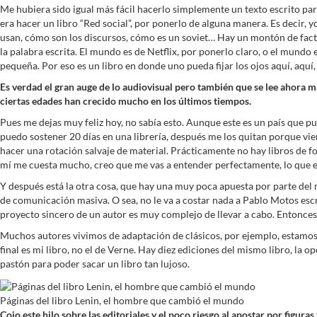
Me hubiera sido igual más fácil hacerlo simplemente un texto escrito para
era hacer un libro “Red social”, por ponerlo de alguna manera. Es decir
usan, cómo son los discursos, cómo es un soviet… Hay un montón de fact
la palabra escrita. El mundo es de Netflix, por ponerlo claro, o el mundo
pequeña. Por eso es un libro en donde uno pueda fijar los ojos aquí, aquí,
Es verdad el gran auge de lo audiovisual pero también que se lee ahora m
ciertas edades han crecido mucho en los últimos tiempos.
Pues me dejas muy feliz hoy, no sabía esto. Aunque este es un país que pu
puedo sostener 20 días en una librería, después me los quitan porque vien
hacer una rotación salvaje de material. Prácticamente no hay libros de fon
mí me cuesta mucho, creo que me vas a entender perfectamente, lo que es
Y después está la otra cosa, que hay una muy poca apuesta por parte del
de comunicación masiva. O sea, no le va a costar nada a Pablo Motos escrib
proyecto sincero de un autor es muy complejo de llevar a cabo. Entonces
Muchos autores vivimos de adaptación de clásicos, por ejemplo, estamos 
final es mi libro, no el de Verne. Hay diez ediciones del mismo libro, la o
pastón para poder sacar un libro tan lujoso.
Páginas del libro Lenin, el hombre que cambió el mundo
Cojo este hilo sobre las editoriales y el poco riesgo al apostar por figuras