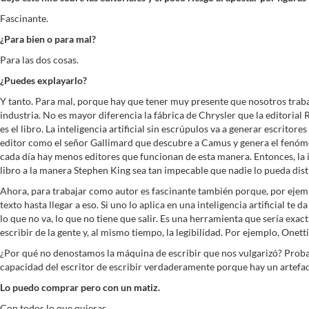
Fascinante.
¿Para bien o para mal?
Para las dos cosas.
¿Puedes explayarlo?
Y tanto. Para mal, porque hay que tener muy presente que nosotros trabaj
industria. No es mayor diferencia la fábrica de Chrysler que la editoria
es el libro. La inteligencia artificial sin escrúpulos va a generar escrit
editor como el señor Gallimard que descubre a Camus y genera el fenómeno
cada día hay menos editores que funcionan de esta manera. Entonces, la int
libro a la manera Stephen King sea tan impecable que nadie lo pueda distin
Ahora, para trabajar como autor es fascinante también porque, por ejempl
texto hasta llegar a eso. Si uno lo aplica en una inteligencia artificial te
lo que no va, lo que no tiene que salir. Es una herramienta que sería ex
escribir de la gente y, al mismo tiempo, la legibilidad. Por ejemplo, Onet
¿Por qué no denostamos la máquina de escribir que nos vulgarizó? Probab
capacidad del escritor de escribir verdaderamente porque hay un artefa
Lo puedo comprar pero con un matiz.
Con todos lo que quieras.