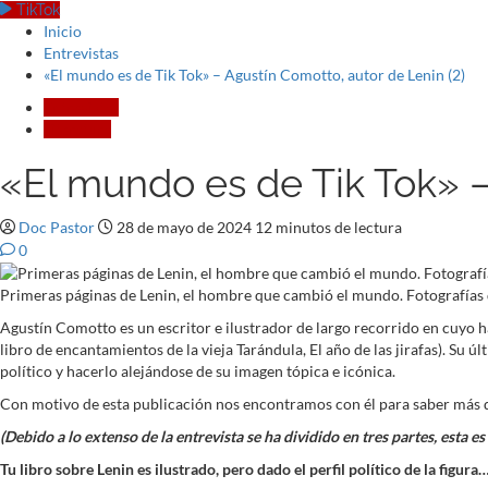
TikTok
Inicio
Entrevistas
«El mundo es de Tik Tok» – Agustín Comotto, autor de Lenin (2)
Entrevistas
Literatura
«El mundo es de Tik Tok» –
Doc Pastor
28 de mayo de 2024
12 minutos de lectura
0
Primeras páginas de Lenin, el hombre que cambió el mundo. Fotografías
Agustín Comotto es un escritor e ilustrador de largo recorrido en cuyo hab
libro de encantamientos de la vieja Tarándula, El año de las jirafas). Su 
político y hacerlo alejándose de su imagen tópica e icónica.
Con motivo de esta publicación nos encontramos con él para saber más de 
(Debido a lo extenso de la entrevista se ha dividido en tres partes, esta e
Tu libro sobre Lenin es ilustrado, pero dado el perfil político de la fig