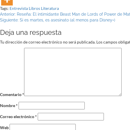
Tags:
Entrevista
Libros
Literatura
Navegación
Anterior:
Reseña: El intimidante Beast Man de Lords of Power de Mat
Siguiente:
Si es martes, es asesinato (al menos para Disney+)
de
Deja una respuesta
entradas
Tu dirección de correo electrónico no será publicada.
Los campos obliga
Comentario
*
Nombre
*
Correo electrónico
*
Web