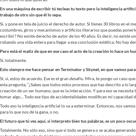
En una máquina de escribir tú tecleas tu texto pero la inteligencia artif
trabajo de otro sin que él lo sepa.
Sí, y pone en tela de juicio el derecho de autor. Si tienes 30 libros en el 
costumbres, giros y mecanismos y artificios literarios que puedas poner
escribir? No existe derecho de autor de los 40 años. Es decir, no existe 
robando una vida entera para llegar a esa conclusión estética. No hay de
Pero está el matiz de que en ese caso el acto de la creación lo hace un h
Sí, totalmente.
Esto siempre me hace pensar en Terminator y Skynet, en que vamos para 
Sí, sí, estoy de acuerdo. Ese es el gran desafío. Mira, te pongo un caso
esta pregunta, “¿Sabes que todos estos procesos que has descrito a lo lar
creación de un ser humano, que es la interacción. Y para eso se necesita
tomar algo… Todo ese tipo de accidentalidades modifican mi capacidad de
Todo eso la inteligencia artificial lo va a exterminar. Entonces, nos va
para lo que nos dé la gana, o no.
El futuro que tú ves aquí, si interpreto bien tus palabras, es un poco osc
Totalmente. No sólo eso, sino que si todo se genera o se acaba generando