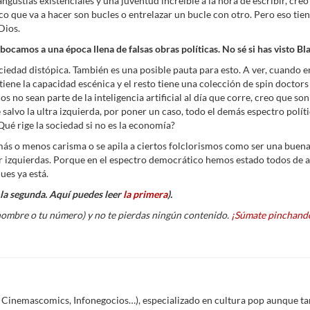
ustias existenciales y una juventud increíble a la hora de escribir, creo 
o que va a hacer son bucles o entrelazar un bucle con otro. Pero eso tiene 
Dios.
 abocamos a una época llena de falsas obras políticas. No sé si has visto 
edad distópica. También es una posible pauta para esto. A ver, cuando e
tiene la capacidad escénica y el resto tiene una colección de spin doctors 
 no sean parte de la inteligencia artificial al día que corre, creo que son i
vo la ultra izquierda, por poner un caso, todo el demás espectro polític
ué rige la sociedad si no es la economía?
ne más o menos carisma o se apila a ciertos folclorismos como ser una bue
r izquierdas. Porque en el espectro democrático hemos estado todos de ac
ues ya está.
s la segunda. Aquí puedes leer
la primera
).
nombre o tu número) y no te pierdas ningún contenido.
¡Súmate pinchando
Í, Cinemascomics, Infonegocios…), especializado en cultura pop aunque ta