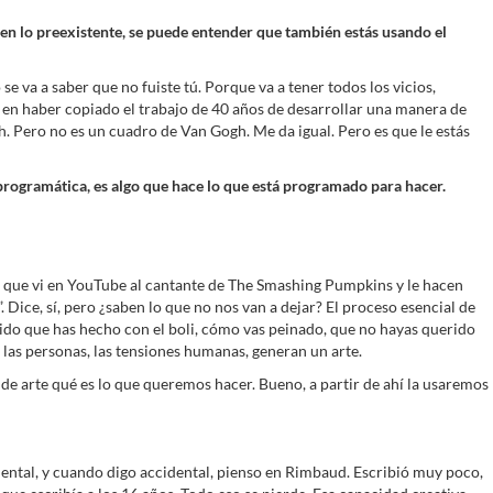
a en lo preexistente, se puede entender que también estás usando el
o se va a saber que no fuiste tú. Porque va a tener todos los vicios,
O en haber copiado el trabajo de 40 años de desarrollar una manera de
h. Pero no es un cuadro de Van Gogh. Me da igual. Pero es que le estás
a programática, es algo que hace lo que está programado para hacer.
sta que vi en YouTube al cantante de The Smashing Pumpkins y le hacen
Dice, sí, pero ¿saben lo que no nos van a dejar? El proceso esencial de
ruido que has hecho con el boli, cómo vas peinado, que no hayas querido
las personas, las tensiones humanas, generan un arte.
de arte qué es lo que queremos hacer. Bueno, a partir de ahí la usaremos
idental, y cuando digo accidental, pienso en Rimbaud. Escribió muy poco,