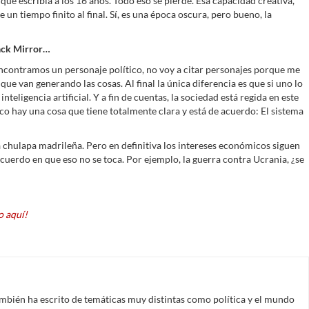
que escribía a los 16 años. Todo eso se pierde. Esa capacidad creativa,
un tiempo finito al final. Sí, es una época oscura, pero bueno, la
Black Mirror…
ncontramos un personaje político, no voy a citar personajes porque me
que van generando las cosas. Al final la única diferencia es que si uno lo
nteligencia artificial. Y a fin de cuentas, la sociedad está regida en este
o hay una cosa que tiene totalmente clara y está de acuerdo: El sistema
na chulapa madrileña. Pero en definitiva los intereses económicos siguen
uerdo en que eso no se toca. Por ejemplo, la guerra contra Ucrania, ¿se
 aquí!
mbién ha escrito de temáticas muy distintas como política y el mundo