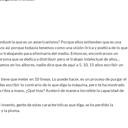
a industria que es un americanismo? Porque ellos entienden que es una
os así porque todavía tenemos como una visión lírica y poética de lo que
siglo trabajando para eliminarla del medio. Entonces, encontrarnos un
sona que se dedica a distribuir pero el trabajo intelectual de años…
tamos en los albores, nadie dice que de aquí a 5, 10, 15 años escribir un
 tiene que meter en 10 líneas. Lo puede hacer, es un proceso de purgar el
uedes escribir lo contrario de lo que diga la máquina, pero te ha mostrado
escribía a mano. ¿Qué hizo? Aceleró de manera increíble la capacidad de
vento, gente de estas características que diga, se ha perdido la
 y la pluma.