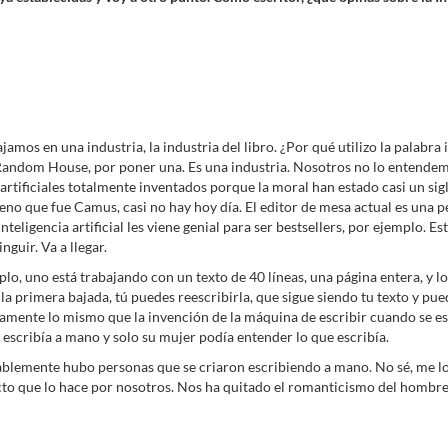
amos en una industria, la industria del libro. ¿Por qué utilizo la palabr
l Random House, por poner una. Es una industria. Nosotros no lo entendem
ores artificiales totalmente inventados porque la moral han estado casi un 
 que fue Camus, casi no hay hoy día. El editor de mesa actual es una per
eligencia artificial les viene genial para ser bestsellers, por ejemplo. Es
guir. Va a llegar.
o, uno está trabajando con un texto de 40 líneas, una página entera, y lo
 da la primera bajada, tú puedes reescribirla, que sigue siendo tu texto y p
actamente lo mismo que la invención de la máquina de escribir cuando se 
ti escribía a mano y solo su mujer podía entender lo que escribía.
lemente hubo personas que se criaron escribiendo a mano. No sé, me lo in
cto que lo hace por nosotros. Nos ha quitado el romanticismo del hombre