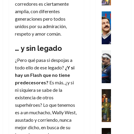
r
e
t
l
de
julio
corredores es ciertamente
o
a
0
i
l
a
2026
a
de
amplia, con diferentes
o
y
m
o
Series
s
2026
n
0
generaciones pero todos
m
m
Cine
e
e
d
o
0
s
o
Misceláne
unidos por su admiración,
n
s
e
d
C
d
b
t
respeto y amor común.
p
l
e
u
a
i
o
e
a
M
a
y
l
q
… y sin legado
r
c
a
n
o
y
Crítica
u
a
i
r
d
c
W
Series
e
¿Pero qué pasa si despojas a
d
e
v
o
T
u
W
a
o
n
todo ello de ese legado?
¿Y si
e
l
e
a
E
n
c
l
hay un Flash que no tiene
a
d
n
R
t
i
30
predecesores?
Es más, ¿y si
c
L
d
a
i
a
de
31
ni siquiera se sabe de la
u
a
o
w
Análisis
c
julio
f
de
l
existencia de otros
s
Cómic
l
:
de
i
i
julio
Series
t
s
a
p
superhéroes? Lo que tenemos
2026
p
c
de
X
u
o
n
r
es a un muchacho, Wally West,
ó
c
2026
0
-
r
:
o
i
a
i
asustado y corriendo, nunca
M
0
a
e
s
m
l
ó
mejor dicho, en busca de su
e
p
l
t
e
Series
D
n