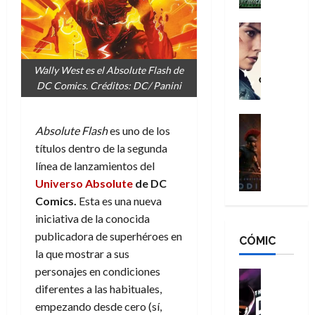
h
n
n
n
é
g
d
:
Cine
r
a
Crítica
N
B
o
d
C
e
r
e
Wally West es el Absolute Flash de
o
l
w
a
q
DC Comics. Créditos: DC/ Panini
r
e
D
n
u
e
a
a
d
e
s
n
y
Cine
N
n
Absolute Flash
es uno de los
:
e
Crítica
,
e
u
L
títulos dentro de la segunda
D
r
m
w
n
a
o
:
línea de lanzamientos del
e
D
c
O
o
R
j
a
Universo Absolute
de DC
a
d
m
e
o
y
Comics.
Esta es una nueva
m
i
s
s
r
,
u
iniciativa de la conocida
s
d
c
d
m
e
publicadora de superhéroes en
CÓMIC
e
a
a
e
a
r
la que mostrar a sus
a
y
t
l
d
e
personajes en condiciones
d
o
e
o
Cine
u
e
c
v
Cómic
diferentes a las habituales,
e
r
5
C
T
u
e
s
empezando desde cero (sí,
a
de