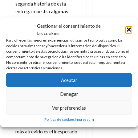
segunda historia de esta
2026
entrega muestra
algunas
0
cartas y envites de qué está
Gestionar el consentimiento de
por venir.
El título en cuestión
las cookies
es
Espejito, Espejito
(
Mirror,
Para ofrecer las mejores experiencias, utilizamos tecnologías como las
Mirror
) y el protagonista del
cookies para almacenar y/o acceder a la información del dispositivo. El
mismo es, claro está, el Amo
consentimiento de estas tecnologías nos permitirá procesar datos como el
comportamiento de navegación o las identificaciones únicas en este sitio.
de los Espejos.
No consentir o retirar el consentimiento, puede afectar negativamente a
ciertas características y funciones.
Gracias a sus dones veremos
un rápido recorrido por
Aceptar
este universo Absolute con
su Santa Trinidad
: Batman,
Denegar
Superman y
Wonder Woman
.
Ver preferencias
Iguales y a la vez distintos, tan
familiares como
Política de cookies
Impressum
desconocidos. Pero un poco
más atrevido es el inesperado