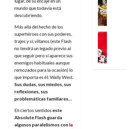
lugar, de su encaje en un
n
Análisis
o
o
a
r
o
d
’
Cómic
mundo que todavía está
p
p
l
a
c
e
X
9
descubriendo.
c
t
g
s
t
M
-
7
o
i
i
i
o
a
M
Más allá del hecho de los
(
n
m
a
m
r
r
e
2
superhéroes con sus poderes,
q
Cine
i
d
p
E
v
n
×
Series
u
s
trajes y sí, villanos (este Flash
e
r
x
e
’
Videojueg
4
i
m
j
e
no tendrá un legado previo al
t
l
¿
9
)
s
o
a
s
r
que seguir pero sí aparece sus
A
7
:
t
y
d
i
a
enemigos habituales aunque
30
d
(
A
ó
l
e
o
ñ
de
remozados para la ocasión) lo
i
2
p
l
a
e
n
o
julio
ó
×
que importa es él: Wally West.
o
a
a
m
e
de
s
3
c
Sus dudas, sus miedos, sus
f
m
o
s
2026
29
a
)
a
i
reflexiones, sus
a
c
d
de
l
:
0
l
n
b
i
e
problemáticas familiares…
julio
B
e
i
a
i
o
l
de
l
l
p
En ciertos sentidos
este
l
l
n
a
2026
u
o
s
d
i
a
l
Absolute Flash guarda
-
0
r
i
e
d
r
í
algunos paralelismos con
la
r
i
s