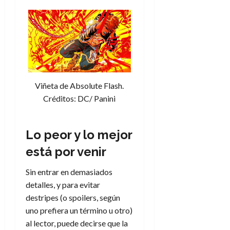
m
l
8
de
a
i
de
julio
t
p
julio
de
o
s
de
2026
f
2026
i
0
í
s
0
s
i
Viñeta de Absolute Flash.
7
c
de
Créditos: DC/ Panini
o
julio
?
de
2026
S
Lo peor y lo mejor
í
0
está por venir
y
n
Sin entrar en demasiados
o
detalles, y para evitar
destripes (o spoilers, según
2
de
uno prefiera un término u otro)
julio
al lector, puede decirse que la
de