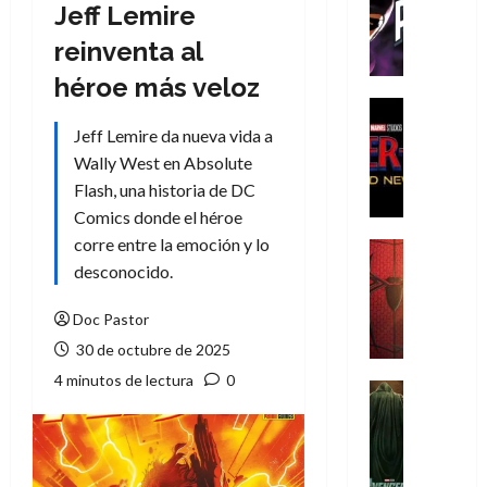
T
Jeff Lemire
h
reinventa al
e
P
héroe más veloz
h
Cine
a
Cómic
Jeff Lemire da nueva vida a
Crítica
n
Wally West en Absolute
S
t
Flash, una historia de DC
p
o
Comics donde el héroe
i
m
d
corre entre la emoción y lo
,
Cine
e
Crítica
desconocido.
9
r
S
0
-
p
Doc Pastor
a
M
i
ñ
30 de octubre de 2025
a
d
o
4 minutos de lectura
0
n
e
Cine
s
:
r
Cómic
d
Misceláne
B
-
e
V
r
M
l
e
a
a