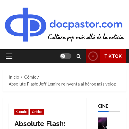
Saltar
al
contenido
TIKTOK
Menú
principal
Inicio
Cómic
Absolute Flash: Jeff Lemire reinventa al héroe más veloz
CINE
Cómic
Crítica
Cine
Absolute Flash:
Cómic