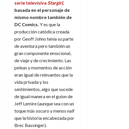
l
a
n
serie televisiva
Stargirl
,
a
g
y
M
d
e
27
basada en el personaje de
y
e
s
u
c
a
de
?
mismo nombre también de
n
u
n
o
julio
¿
y
DC Comics.
Y es que la
p
d
de
m
3
L
e
u
producción catódica creada
2026
i
o
de
l
l
n
a
c
por Geoff Johns tenía su parte
agosto
0
e
d
t
l
de
o
de aventura pero también un
g
e
o
2026
n
gran componente emocional,
a
s
d
t
20
0
de viaje y de crecimiento. Las
e
t
e
r
de
peleas y momentos de acción
l
i
n
julio
a
f
n
eran igual de relevantes que la
o
de
c
i
o
r
2026
vida privada y los
u
n
d
e
sentimientos, algo que sucede
l
0
d
e
t
t
de igual manera en el guion de
e
A
o
u
Jeff Lemire (aunque sea con un
l
p
r
r
toque más oscuro y menos naíf
f
o
n
a
que la historia encabezada por
o
c
o
r
Brec Bassinger).
a
9