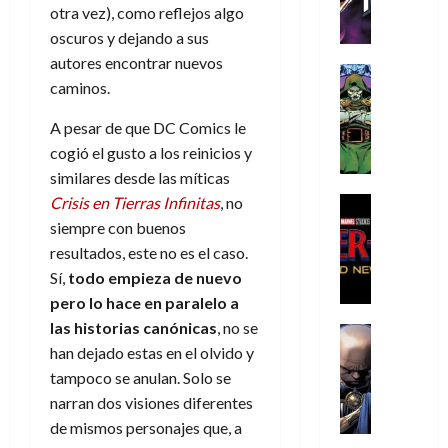
h
h
a
r
p
r
otra vez), como reflejos algo
agosto
r
e
n
t
e
e
de
oscuros y dejando a sus
i
P
d
i
r
s
2026
autores encontrar nuevos
s
h
o
c
Cómic
a
u
caminos.
0
t
a
Reseña
l
a
d
n
L
o
n
a
l
o
a
A pesar de que DC Comics le
a
p
t
n
,
c
cogió el gusto a los reinicios y
t
h
o
o
f
o
30
similares desde las míticas
r
e
m
s
ó
m
de
a
r
,
Crisis en Tierras Infinitas
, no
t
Cine
r
julio
p
g
Cómic
N
9
a
m
siempre con buenos
de
l
Crítica
e
o
0
l
2026
u
e
resultados, este no es el caso.
S
d
l
a
g
l
j
Sí,
todo empieza de nuevo
0
p
i
a
ñ
i
a
a
pero lo hace en paralelo a
i
a
n
o
a
r
a
d
las historias canónicas
, no se
d
Cómic
,
s
d
e
v
e
Reseña
han dejado estas en el olvido y
e
u
d
e
p
e
r
E
l
tampoco se anulan. Solo se
n
e
j
e
n
-
l
D
a
l
a
t
narran dos visiones diferentes
t
M
V
o
e
h
d
i
de mismos personajes que, a
u
a
i
c
s
é
e
d