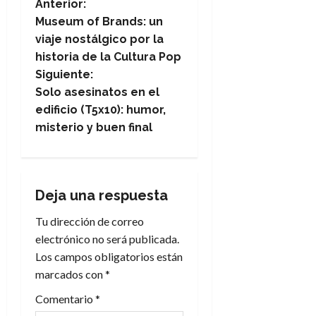
N
Anterior:
Museum of Brands: un
a
viaje nostálgico por la
historia de la Cultura Pop
v
Siguiente:
e
Solo asesinatos en el
edificio (T5x10): humor,
g
misterio y buen final
a
c
Deja una respuesta
i
Tu dirección de correo
electrónico no será publicada.
ó
Los campos obligatorios están
n
marcados con
*
Comentario
*
d