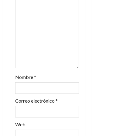
e
e
n
t
r
a
Nombre
*
d
a
Correo electrónico
*
s
Web