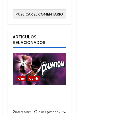
ARTÍCULOS
RELACIONADOS
Cine
Cómic
The Phantom, 90 años
del héroe que nunca
muere
Marc Martí
5 de agosto de 2026