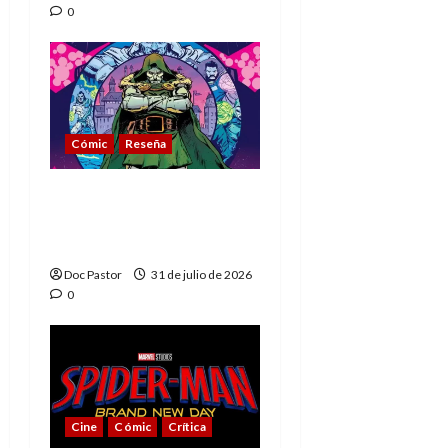
0
Cómic
Reseña
La tragedia del Doctor
Muerte, el mejor
villano de Marvel
Doc Pastor
31 de julio de 2026
0
Cine
Cómic
Crítica