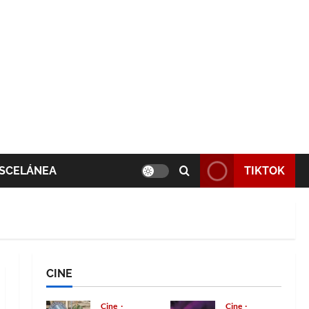
SCELÁNEA
TIKTOK
CINE
Cine
Cine