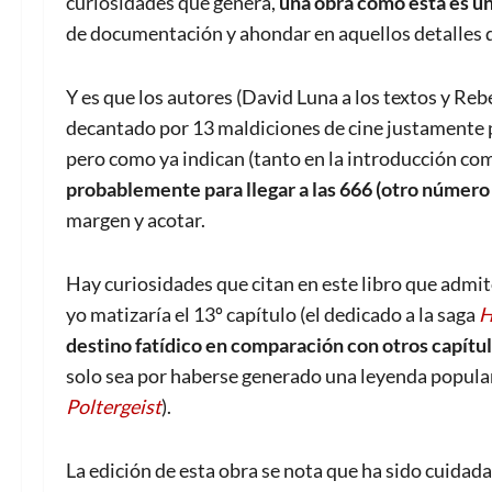
curiosidades que genera,
una obra como esta es u
de documentación y ahondar en aquellos detalles q
Y es que los autores (David Luna a los textos y Rebe
decantado por 13 maldiciones de cine justamente p
pero como ya indican (tanto en la introducción como 
probablemente para llegar a las 666 (otro número 
margen y acotar.
Hay curiosidades que citan en este libro que admit
yo matizaría el 13º capítulo (el dedicado a la saga
H
destino fatídico en comparación con otros capítu
solo sea por haberse generado una leyenda popular 
Poltergeist
).
La edición de esta obra se nota que ha sido cuidada