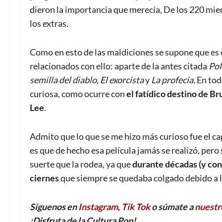
dieron la importancia que merecía, De los 220 mie
los extras.
Como en esto de las maldiciones se supone que es 
relacionados con ello: aparte de la antes citada
Pol
semilla del diablo, El exorcista
y
La profecía.
En tod
curiosa, como ocurre con
el fatídico destino de B
Lee
.
Admito que lo que se me hizo más curioso fue el c
es que de hecho esa película jamás se realizó, pero 
suerte que la rodea, ya que
durante décadas (y con
ciernes
que siempre se quedaba colgado debido a la 
Síguenos en
Instagram
,
Tik Tok
o súmate a
nuestr
¡Disfruta de la Cultura Pop!