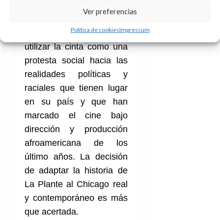
Ver preferencias
Impacta cuán poco sutil y
Política de cookies
Impressum
funcional es el director al
utilizar la cinta como una
protesta social hacia las
realidades políticas y
raciales que tienen lugar
en su país y que han
marcado el cine bajo
dirección y producción
afroamericana de los
último años. La decisión
de adaptar la historia de
La Plante al Chicago real
y contemporáneo es más
que acertada.