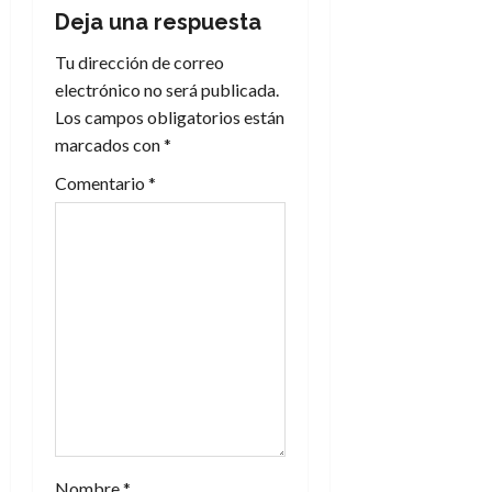
a
Deja una respuesta
c
Tu dirección de correo
electrónico no será publicada.
i
Los campos obligatorios están
marcados con
*
ó
Comentario
*
n
d
e
e
n
t
r
Nombre
*