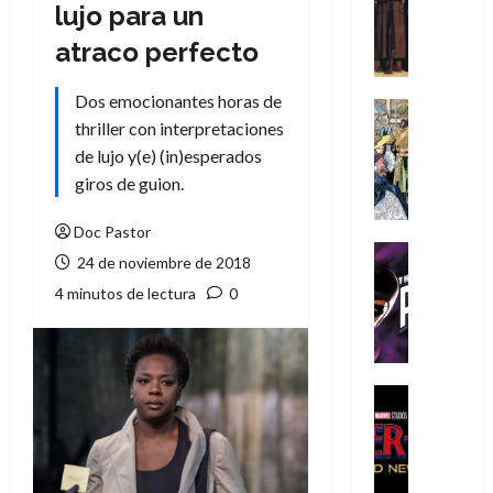
Literatura
lujo para un
A
atraco perfecto
m
í
Dos emocionantes horas de
m
Cine
e
thriller con interpretaciones
Cómic
g
Literatura
de lujo y(e) (in)esperados
A
u
giros de guion.
m
s
í
t
Doc Pastor
m
a
Cine
24 de noviembre de 2018
e
L
Cómic
4 minutos de lectura
0
g
T
a
u
h
L
s
e
i
t
P
g
a
h
a
Cine
L
a
Cómic
d
Crítica
a
n
e
S
L
t
l
p
i
o
o