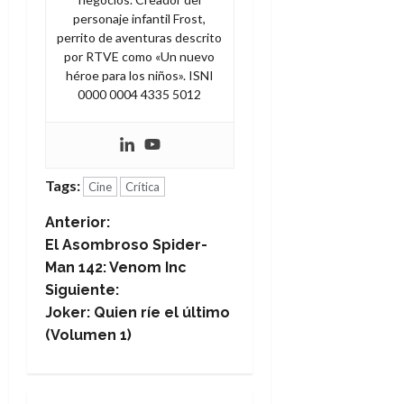
personaje infantil Frost,
perrito de aventuras descrito
por RTVE como «Un nuevo
héroe para los niños». ISNI
0000 0004 4335 5012
Tags:
Cine
Crítica
N
Anterior:
El Asombroso Spider-
a
Man 142: Venom Inc
Siguiente:
v
Joker: Quien ríe el último
e
(Volumen 1)
g