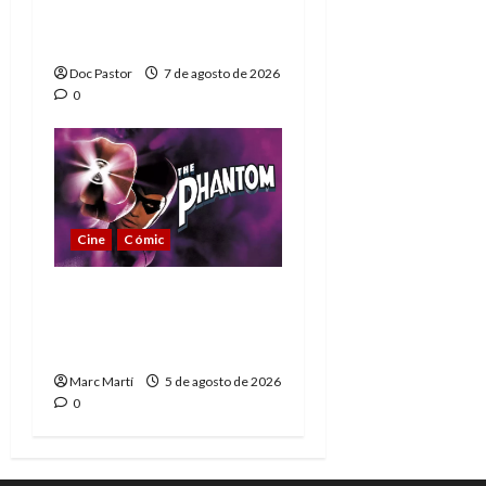
Extraordinarios (parte
1)
Doc Pastor
7 de agosto de 2026
0
Cine
Cómic
The Phantom, 90 años
del héroe que nunca
muere
Marc Martí
5 de agosto de 2026
0