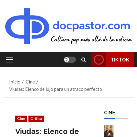
Saltar
al
contenido
TIKTOK
Menú
principal
Inicio
Cine
Viudas: Elenco de lujo para un atraco perfecto
CINE
Cine
Crítica
Cine
Viudas: Elenco de
Cómic