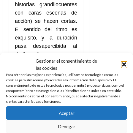
historias grandilocuentes
con caras escenas de
acción) se hacen cortas.
El sentido del ritmo es
exquisito, y la duración
pasa desapercibida al
dedicar tiempo a crear
Gestionar el consentimiento de
unos personajes bien
las cookies
desarrollados que se
Para ofrecer las mejores experiencias, utilizamos tecnologías como las
vinculan fácilmente y de
cookies para almacenar y/o acceder a la información del dispositivo. El
consentimiento de estas tecnologías nos permitirá procesar datos como el
manera emocional con el
comportamiento de navegación o las identificaciones únicas en este sitio.
espectador. La historia
No consentir o retirar el consentimiento, puede afectar negativamente a
ciertas características y funciones.
funciona, y el ritmo
también, porque les crees
Aceptar
y empatizas con ellos.
Denegar