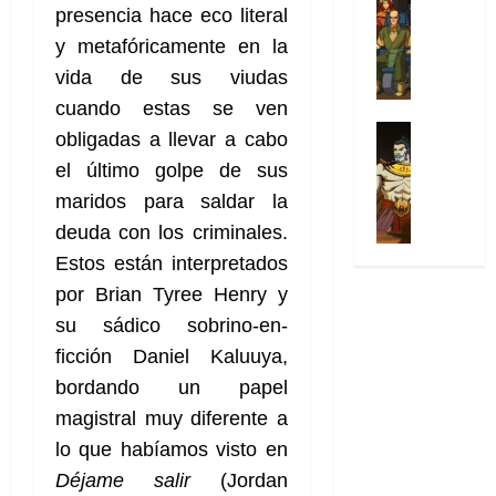
l
s
Cómic
:
n
d
presencia hace eco literal
e
2026
v
Series
t
s
p
h
o
n
e
y metafóricamente en la
X
0
u
o
r
o
c
l
-
vida de sus viudas
r
:
i
m
i
30
M
a
e
m
cuando estas se ven
e
a
de
31
e
p
l
e
Series
n
julio
f
obligadas a llevar a cabo
de
n
Análisis
o
o
r
a
de
i
julio
el último golpe de sus
’
Cómic
p
p
a
2026
j
c
de
X
9
maridos para saldar la
c
t
s
e
c
2026
0
-
7
o
i
i
a
deuda con los criminales.
i
M
(
0
n
m
m
u
ó
Estos están interpretados
e
2
q
i
p
n
n
n
por Brian Tyree Henry y
×
u
s
r
a
d
’
4
i
su sádico sobrino-en-
m
e
l
e
9
)
s
o
s
e
ficción Daniel Kaluuya,
M
7
:
t
y
i
y
a
bordando un papel
(
A
ó
l
o
e
r
2
p
magistral muy diferente a
l
a
n
n
v
×
o
a
a
e
lo que habíamos visto en
d
e
3
c
f
m
s
a
l
Déjame salir
(Jordan
)
a
i