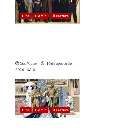
Cine
Cómic
Literatura
A mí me gusta La Liga
de los Hombres
Extraordinarios (parte
2)
Doc Pastor
10 de agosto de
2026
0
Cine
Cómic
Literatura
A mí me gusta La Liga
de los Hombres