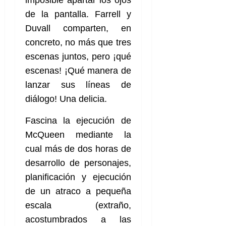
e
t
t
de la pantalla. Farrell y
A
o
u
p
r
Duvall comparten, en
r
o
n
a
concreto, no más que tres
c
o
escenas juntos, pero ¡qué
a
9
l
escenas! ¡Qué manera de
8
de
i
de
lanzar sus líneas de
julio
p
julio
de
diálogo! Una delicia.
s
de
2026
2026
i
Fascina la ejecución de
0
s
0
McQueen mediante la
cual más de dos horas de
7
de
desarrollo de personajes,
julio
planificación y ejecución
de
2026
de un atraco a pequeña
escala (extraño,
0
acostumbrados a las