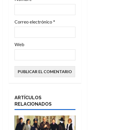
a
d
Correo electrónico
*
a
s
Web
ARTÍCULOS
RELACIONADOS