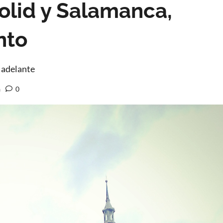
olid y Salamanca,
nto
e adelante
a
0