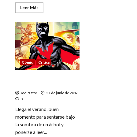
Leer
Leer Más
más
acerca
de
Independence
Day:
Resurgence
Emmerich
contraataca
y
vence
de
nuevo
Cómic
Crítica
5 cómics para leer este
verano
Doc Pastor
21 de junio de 2016
0
Llega el verano, buen
momento para sentarse bajo
la sombra de un árbol y
ponerse a leer...