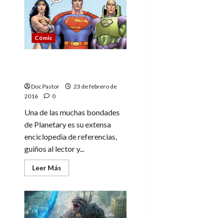
del
Tiempo.
Gracias
por
hacernos
Cómic
soñar
Especial Planetary.
Referencias (tomo dos)
Doc Pastor
23 de febrero de
2016
0
Una de las muchas bondades
de Planetary es su extensa
enciclopedia de referencias,
guiños al lector y...
Leer
Leer Más
más
acerca
de
Especial
Planetary.
Referencias
(tomo