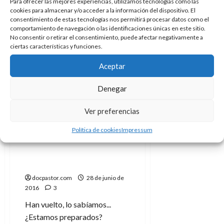
Para ofrecer las mejores experiencias, utilizamos tecnologías como las
A
o
hace solo. Mujer, hijos y sí,
u
cookies para almacenar y/o acceder a la información del dispositivo. El
p
r
también un perro
r
consentimiento de estas tecnologías nos permitirá procesar datos como el
o
n
a
comportamiento de navegación o las identificaciones únicas en este sitio.
c
Leer
Leer Más
o
No consentir o retirar el consentimiento, puede afectar negativamente a
más
a
ciertas características y funciones.
acerca
9
de
l
8
de
La
Aceptar
i
Visión:
de
julio
visiones
p
julio
de
del
Denegar
s
de
futuro
2026
2026
i
Cine
Crítica
Invitado
0
Ver preferencias
s
0
Política de cookies
Impressum
Independence Day:
7
Resurgence Emmerich
de
contraataca y vence de
julio
nuevo
de
2026
docpastor.com
28 de junio de
2016
3
0
Han vuelto, lo sabíamos...
¿Estamos preparados?