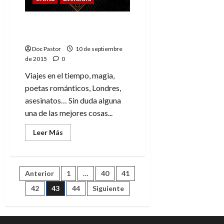
Cómics
Las puertas de Anubis.
Imprescindible
Doc Pastor
10 de septiembre
de 2015
0
Viajes en el tiempo, magia,
poetas románticos, Londres,
asesinatos… Sin duda alguna
una de las mejores cosas...
Leer
Leer Más
más
acerca
de
Las
puertas
Paginación
Anterior
1
…
40
41
de
Anubis.
Imprescindible
42
43
44
Siguiente
de
entradas