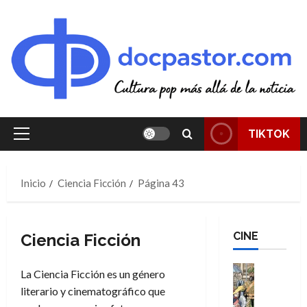
Saltar
al
contenido
TIKTOK
Menú
principal
Inicio
Ciencia Ficción
Página 43
CINE
Ciencia Ficción
Cine
La Ciencia Ficción es un género
Cómic
literario y cinematográfico que
Literatura