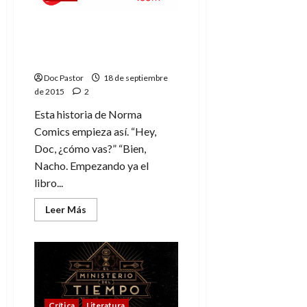
Ciencia ficción, cervezas
y cotilleos en Norma
Cómics
Doc Pastor
18 de septiembre
de 2015
2
Esta historia de Norma
Comics empieza así. “Hey,
Doc, ¿cómo vas?” “Bien,
Nacho. Empezando ya el
libro...
Leer
Leer Más
más
acerca
de
Ciencia
ficción,
cervezas
y
cotilleos
en
Norma
Crítica
Literatura