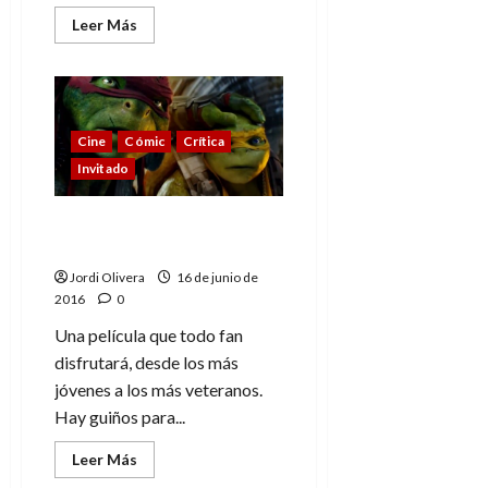
Leer
Leer Más
más
acerca
de
5
cómics
para
leer
Cine
Cómic
Crítica
este
verano
Invitado
Tortugas Ninja 2. Guiños
para todos
Jordi Olivera
16 de junio de
2016
0
Una película que todo fan
disfrutará, desde los más
jóvenes a los más veteranos.
Hay guiños para...
Leer
Leer Más
más