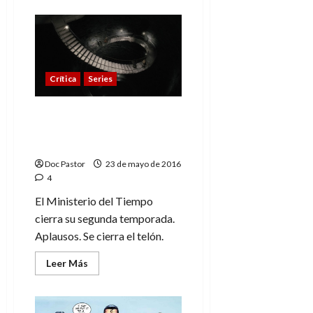
acerca
de
Tortugas
Ninja
2.
Guiños
para
todos
Crítica
Series
El Ministerio del Tiempo.
Gracias por hacernos
soñar
Doc Pastor
23 de mayo de 2016
4
El Ministerio del Tiempo
cierra su segunda temporada.
Aplausos. Se cierra el telón.
Leer
Leer Más
más
acerca
de
El
Ministerio