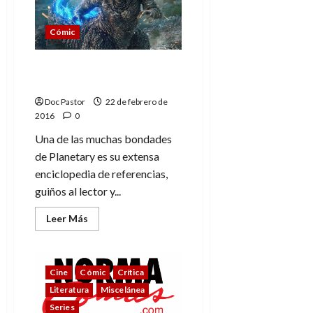
dos)
Cómic
Especial Planetary.
Referencias (tomo uno)
Doc Pastor
22 de febrero de
2016
0
Una de las muchas bondades
de Planetary es su extensa
enciclopedia de referencias,
guiños al lector y...
Leer
Leer Más
más
acerca
de
Especial
Planetary.
Cine
Cómic
Crítica
Referencias
(tomo
Literatura
Miscelánea
uno)
Series