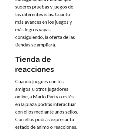
a
d
d
de
:
0
l
n
superes pruebas y juegos de
b
e
e
julio
e
i
a
i
l
las diferentes islas. Cuanto
l
de
l
p
l
l
a
2026
a
más avances en los juegos y
o
s
d
i
l
W
más logros vayas
0
r
i
e
d
í
W
consiguiendo, la oferta de las
i
s
l
a
n
E
tiendas se ampliará.
g
y
M
d
e
e
s
u
c
a
6
Tienda de
n
u
n
o
de
y
p
d
m
reacciones
agosto
3
e
u
i
o
de
de
l
n
a
2026
c
agosto
Cuando juegues con tus
d
t
l
de
o
amigos, u otros jugadores
0
e
o
2026
n
online, a Mario Party o estés
s
d
t
20
0
en la plaza podrás interactuar
t
e
r
de
i
con ellos mediante unos sellos.
n
julio
a
n
o
Con ellos podrás expresar tu
de
c
o
r
2026
estado de ánimo o reacciones.
u
d
e
l
0