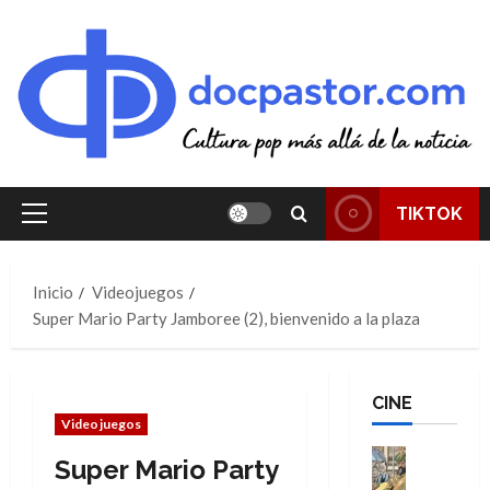
Saltar
al
contenido
TIKTOK
Menú
principal
Inicio
Videojuegos
Super Mario Party Jamboree (2), bienvenido a la plaza
CINE
Videojuegos
Cine
Super Mario Party
Cómic