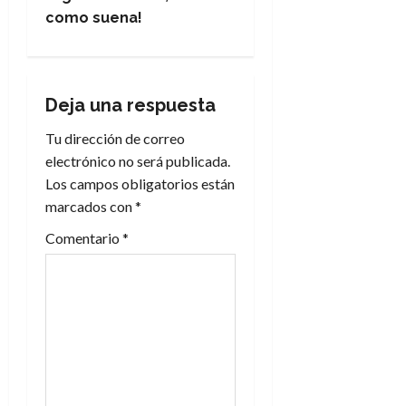
e
como suena!
g
a
Deja una respuesta
c
Tu dirección de correo
i
electrónico no será publicada.
Los campos obligatorios están
ó
marcados con
*
n
Comentario
*
d
e
e
n