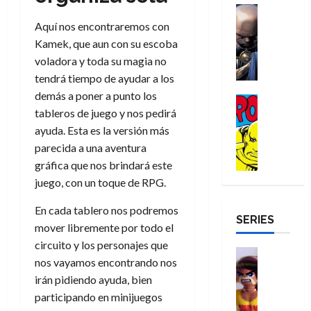
a
d
d
H
Cómic
s
d
e
v
e
Reseña
e
o
Aquí nos encontraremos con
d
e
p
e
r
E
l
m
e
j
e
Kamek, que aun con su escoba
n
-
l
D
b
l
a
t
voladora y toda su magia no
t
M
V
o
r
h
d
i
u
tendrá tiempo de ayudar a los
a
i
c
e
é
e
d
r
demás a poner a punto los
n
g
Cómic
t
s
r
e
a
a
tableros de juego y nos pedirá
:
i
Reseña
o
E
o
m
p
D
B
l
ayuda. Esta es la versión más
r
x
e
o
e
29
o
r
a
M
parecida a una aventura
t
q
c
r
de
c
a
n
u
r
u
i
gráfica que nos brindará este
o
julio
t
n
t
e
a
e
o
f
juego, con un toque de RPG.
de
o
d
e
r
o
n
n
u
2026
r
N
y
t
r
u
En cada tablero nos podremos
a
n
SERIES
D
0
e
l
e
d
n
r
c
mover libremente por todo el
r
w
a
,
i
c
i
circuito y los personajes que
o
D
s
Juguetes
e
n
a
o
27
nos vayamos encontrando nos
o
a
j
Análisis
l
a
m
n
de
irán pidiendo ayuda, bien
Series
m
y
o
m
r
u
julio
a
H
,
,
participando en minijuegos
y
e
i
de
e
l
u