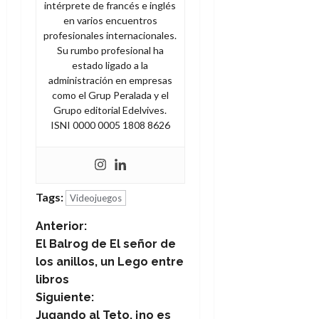
intérprete de francés e inglés
en varios encuentros
profesionales internacionales.
Su rumbo profesional ha
estado ligado a la
administración en empresas
como el Grup Peralada y el
Grupo editorial Edelvives.
ISNI 0000 0005 1808 8626
Tags:
Videojuegos
N
Anterior:
El Balrog de El señor de
a
los anillos, un Lego entre
libros
v
Siguiente:
Jugando al Teto, ¡no es