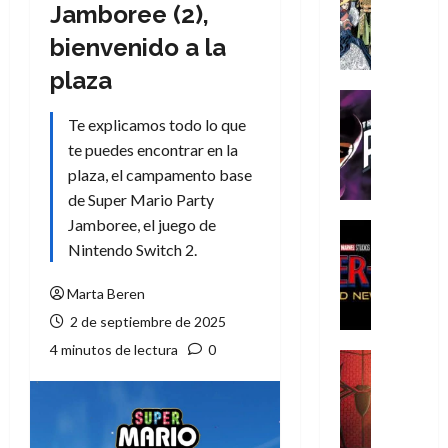
Literatura
Jamboree (2),
A
bienvenido a la
m
í
plaza
m
Cine
e
Cómic
Te explicamos todo lo que
g
T
te puedes encontrar en la
u
h
plaza, el campamento base
s
e
de Super Mario Party
t
P
Jamboree, el juego de
a
h
Cine
L
a
Cómic
Nintendo Switch 2.
Crítica
a
n
S
L
t
Marta Beren
p
i
o
2 de septiembre de 2025
i
g
m
4 minutos de lectura
0
d
a
,
Cine
e
Crítica
d
9
r
S
e
0
-
p
l
a
M
i
o
ñ