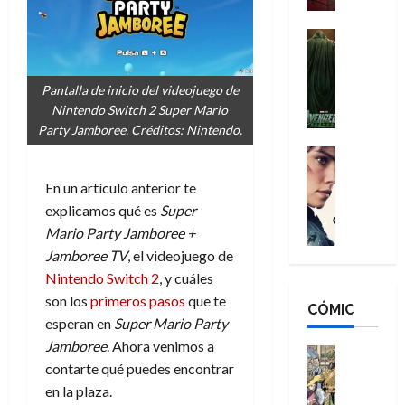
a
d
s
o
n
e
H
Cine
s
:
r
Cómic
o
d
Misceláne
B
-
m
e
V
Pantalla de inicio del videojuego de
r
M
b
l
e
Nintendo Switch 2 Super Mario
a
a
r
h
n
Party Jamboree. Créditos: Nintendo.
n
n
e
é
g
d
:
Cine
s
r
a
Crítica
N
B
E
o
En un artículo anterior te
d
C
e
r
x
e
o
l
explicamos qué es
Super
w
a
t
q
r
e
D
Mario Party Jamboree +
n
r
u
e
a
a
d
Jamboree TV
, el videojuego de
a
e
s
n
y
N
o
n
Nintendo Switch 2
, y cuáles
:
e
,
e
r
u
son los
primeros pasos
que te
D
CÓMIC
r
m
w
d
n
esperan en
Super Mario Party
o
:
e
D
i
c
Jamboree
. Ahora venimos a
o
R
j
a
Cine
n
a
m
contarte qué puedes encontrar
e
Cómic
o
y
a
m
s
Literatura
s
en la plaza.
r
,
r
u