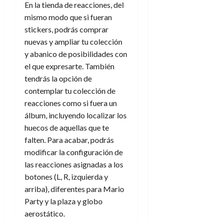
e
t
En la tienda de reacciones, del
t
A
o
mismo modo que si fueran
u
p
r
r
stickers, podrás comprar
o
n
a
nuevas y ampliar tu colección
c
o
y abanico de posibilidades con
a
9
el que expresarte. También
l
8
de
tendrás la opción de
i
de
julio
p
contemplar tu colección de
julio
de
s
de
2026
reacciones como si fuera un
2026
i
álbum, incluyendo localizar los
0
s
0
huecos de aquellas que te
falten. Para acabar, podrás
7
modificar la configuración de
de
las reacciones asignadas a los
julio
de
botones (L, R, izquierda y
2026
arriba), diferentes para Mario
Party y la plaza y globo
0
aerostático.