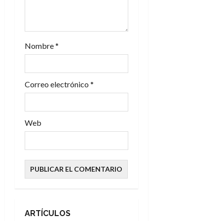
t
r
a
Nombre
*
d
Correo electrónico
*
a
s
Web
ARTÍCULOS