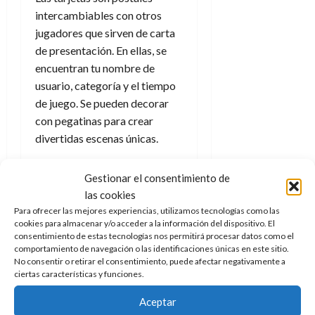
intercambiables con otros
jugadores que sirven de carta
de presentación. En ellas, se
encuentran tu nombre de
usuario, categoría y el tiempo
de juego. Se pueden decorar
con pegatinas para crear
divertidas escenas únicas.
En la tienda podrás comprar
Gestionar el consentimiento de
pegatinas, propiamente
las cookies
dichas, pero también diseños;
Para ofrecer las mejores experiencias, utilizamos tecnologías como las
modificar la tarjeta; consultar
cookies para almacenar y/o acceder a la información del dispositivo. El
tu álbum de pegatinas y
consentimiento de estas tecnologías nos permitirá procesar datos como el
comportamiento de navegación o las identificaciones únicas en este sitio.
diseños de tarjetas, y
No consentir o retirar el consentimiento, puede afectar negativamente a
contemplar las tarjetas
ciertas características y funciones.
recibidas de amigos.
Aceptar