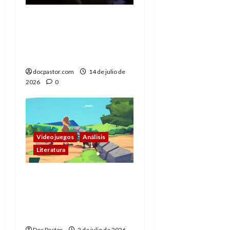
Cuando jugar también
significa mirar: los
videojuegos como
series interactivas
docpastor.com
14 de julio de
2026
0
Videojuegos
Análisis
Literatura
Crushed In Time:
metalenguaje y un
Sherlock Holmes
cartoon
Doc Pastor
2 de julio de 2026