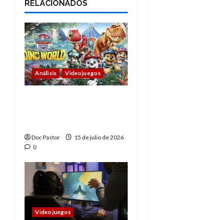
RELACIONADOS
Análisis
Videojuegos
PAW Patrol: Mundo
Dino convierte jugar
en pura aventura
Doc Pastor
15 de julio de 2026
0
Videojuegos