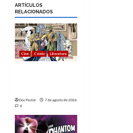
ARTÍCULOS
RELACIONADOS
Cine
Cómic
Literatura
A mí me gusta La Liga
de los Hombres
Extraordinarios (parte
1)
Doc Pastor
7 de agosto de 2026
0