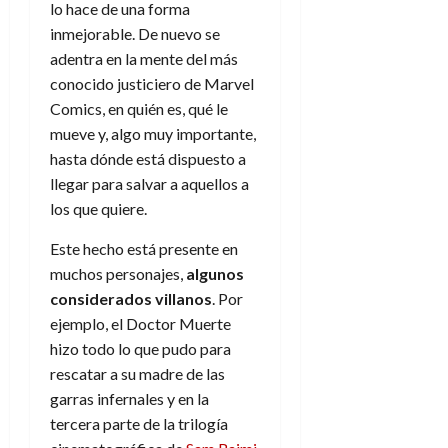
a
d
d
lo hace de una forma
de
:
0
l
n
b
e
e
julio
inmejorable. De nuevo se
e
i
a
i
l
l
de
adentra en la mente del más
l
p
l
l
a
2026
a
o
s
conocido justiciero de Marvel
d
i
l
W
0
r
i
Comics, en quién es, qué le
e
d
í
W
i
s
l
a
n
mueve y, algo muy importante,
E
g
y
M
d
e
hasta dónde está dispuesto a
e
s
u
c
a
llegar para salvar a aquellos a
6
n
u
n
o
de
los que quiere.
y
p
d
m
agosto
3
e
u
i
o
de
de
Este hecho está presente en
l
n
a
2026
c
agosto
muchos personajes,
algunos
d
t
l
de
o
0
considerados villanos
. Por
e
o
2026
n
s
ejemplo, el Doctor Muerte
d
t
20
0
t
e
hizo todo lo que pudo para
r
de
i
n
rescatar a su madre de las
julio
a
n
o
de
c
garras infernales y en la
o
r
2026
u
tercera parte de la trilogía
d
e
l
0