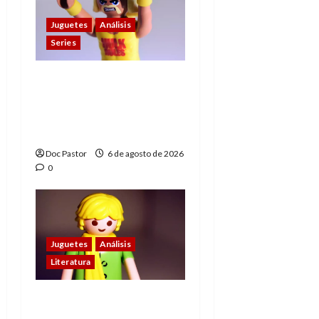
Juguetes
Análisis
Series
Hulk Hogan en
Playmobil: un
homenaje a una
leyenda de la WWE
Doc Pastor
6 de agosto de 2026
0
Juguetes
Análisis
Literatura
El principito de
Playmobil conquista