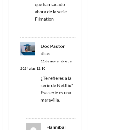
e
que han sacado
n
ahora de la serie
Filmation
t
RESPONDER
r
Doc Pastor
a
dice:
d
11 de noviembre de
2024 a las 12:10
a
¿Te refieres a la
s
serie de Netflix?
Esa serie es una
maravilla.
RESPONDER
Hannibal