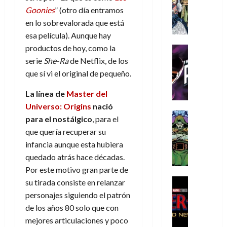
s
Literatura
s
r
,
r
u
Goonies
” (otro día entramos
A
d
c
d
m
i
e
en lo sobrevalorada que está
m
a
a
e
a
o
r
í
esa película). Aunque hay
y
t
l
d
s
e
m
o
e
productos de hoy, como la
o
Cine
u
(
e
c
v
Cómic
e
serie
She-Ra
de Netflix, de los
r
p
5
g
T
u
e
s
a
que sí vi el original de pequeño.
a
de
u
h
a
r
p
r
r
agosto
s
e
n
t
La línea de
Master del
e
e
t
de
t
P
d
i
r
s
2026
Universo: Origins
nació
e
a
h
o
c
Cómic
a
u
1
para el nostálgico
, para el
0
L
a
Reseña
l
a
d
n
)
que quería recuperar su
L
a
n
a
l
o
a
infancia aunque esta hubiera
a
L
t
n
,
c
7
quedado atrás hace décadas.
t
i
o
o
f
o
30
de
r
g
m
Por este motivo gran parte de
s
ó
m
de
agosto
a
a
,
t
Cine
r
su tirada consiste en relanzar
julio
p
de
g
Cómic
d
9
a
m
de
2026
l
personajes siguiendo el patrón
Crítica
e
e
0
l
2026
u
e
de los años 80 solo que con
S
0
d
l
a
g
l
j
mejores articulaciones y poco
0
p
i
o
ñ
i
a