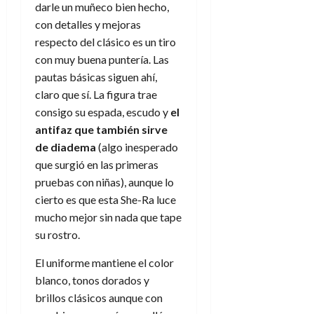
d
darle un muñeco bien hecho,
e
l
0
e
t
con detalles y mejoras
t
A
o
respecto del clásico es un tiro
u
p
r
r
con muy buena puntería. Las
o
n
a
pautas básicas siguen ahí,
c
o
claro que sí. La figura trae
a
9
consigo su espada, escudo y
el
l
8
de
antifaz que también sirve
i
de
julio
p
de diadema
(algo inesperado
julio
de
s
de
2026
que surgió en las primeras
2026
i
pruebas con niñas), aunque lo
0
s
0
cierto es que esta She-Ra luce
mucho mejor sin nada que tape
7
su rostro.
de
julio
El uniforme mantiene el color
de
blanco, tonos dorados y
2026
brillos clásicos aunque con
0