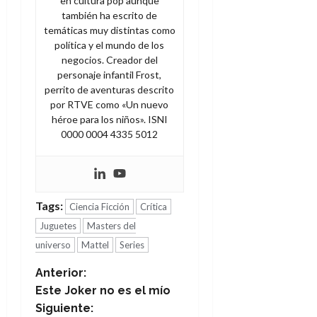
en cultura pop aunque
también ha escrito de
temáticas muy distintas como
política y el mundo de los
negocios. Creador del
personaje infantil Frost,
perrito de aventuras descrito
por RTVE como «Un nuevo
héroe para los niños». ISNI
0000 0004 4335 5012
Tags:
Ciencia Ficción
Crítica
Juguetes
Masters del
universo
Mattel
Series
N
Anterior:
Este Joker no es el mío
a
Siguiente: