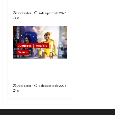
con su sencillez
Doc Pastor
4 de agosto de 2026
0
Juguetes
Análisis
Series
Playmobil y WWE Raw:
primeras impresiones
de la línea
Doc Pastor
3 de agosto de 2026
0