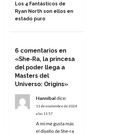
Los 4 Fantásticos de
v
Ryan North son ellos en
e
estado puro
g
a
6 comentarios en
c
«
She-Ra, la princesa
del poder llega a
i
Masters del
ó
Universo: Origins
»
n
Hannibal
dice:
d
11 de noviembre de 2024
a las 11:57
e
A mí me gusta más
el diseño de She-ra