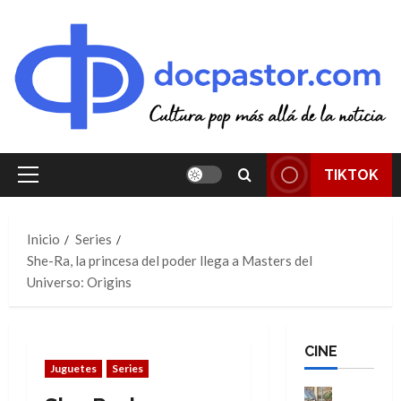
Saltar
al
contenido
TIKTOK
Menú
principal
Inicio
Series
She-Ra, la princesa del poder llega a Masters del
Universo: Origins
CINE
Juguetes
Series
Cine