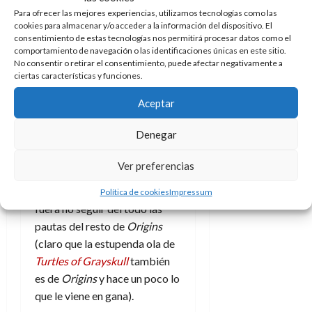
Para ofrecer las mejores experiencias, utilizamos tecnologías como las
Esto es algo que en las series
cookies para almacenar y/o acceder a la información del dispositivo. El
originales no terminaba de
consentimiento de estas tecnologías nos permitirá procesar datos como el
verse de esta forma pero que
comportamiento de navegación o las identificaciones únicas en este sitio.
No consentir o retirar el consentimiento, puede afectar negativamente a
posteriores adaptaciones,
ciertas características y funciones.
tanto en cómic
como
en las
Aceptar
series de Netflix
, sí han
mostrado de manera clara.
Denegar
Quizá que por este motivo
esta She-Ra fuera más grande
Ver preferencias
y fornida habría sido un punto
a favor de la figura, aunque
Política de cookies
Impressum
fuera no seguir del todo las
pautas del resto de
Origins
(claro que la estupenda ola de
Turtles of Grayskull
también
es de
Origins
y hace un poco lo
que le viene en gana).