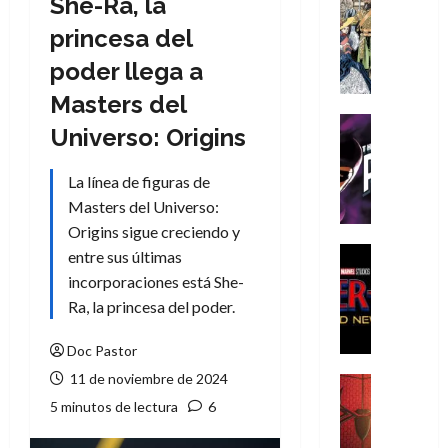
She-Ra, la
Cómic
Literatura
princesa del
A
poder llega a
m
í
Masters del
m
Cine
Universo: Origins
e
Cómic
g
T
La línea de figuras de
u
h
s
Masters del Universo:
e
t
P
Origins sigue creciendo y
a
h
Cine
entre sus últimas
L
a
Cómic
incorporaciones está She-
Crítica
a
n
Ra, la princesa del poder.
S
L
t
p
i
o
Doc Pastor
i
g
m
d
11 de noviembre de 2024
a
,
Cine
e
Crítica
d
9
5 minutos de lectura
6
r
S
e
0
-
p
l