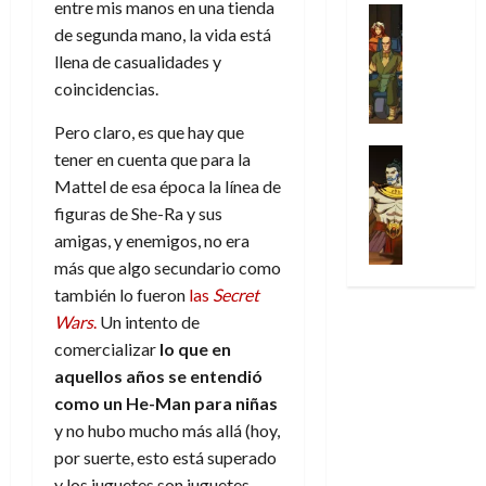
31
entre mis manos en una tienda
u
a
w
u
Análisis
c
julio
f
de
l
de segunda mano, la vida está
s
Cómic
:
n
de
i
i
julio
Series
t
s
p
llena de casualidades y
h
2026
p
c
de
X
u
o
r
o
coincidencias.
ó
c
2026
0
-
r
:
i
m
a
i
M
0
a
e
m
Pero claro, es que hay que
e
l
ó
e
p
l
e
Series
n
tener en cuenta que para la
D
n
n
Análisis
o
o
r
a
o
Mattel de esa época la línea de
d
’
Cómic
p
p
a
j
c
e
figuras de She-Ra y sus
X
9
c
t
s
e
t
M
amigas, y enemigos, no era
-
7
o
i
i
a
o
a
M
más que algo secundario como
(
n
m
m
u
r
r
e
2
también lo fueron
las
Secret
q
i
p
n
E
v
n
×
u
s
Wars
.
Un intento de
r
a
x
e
’
4
i
m
e
l
comercializar
lo que en
t
l
9
)
s
o
s
e
r
aquellos años se entendió
7
:
t
y
i
y
a
como un He-Man para niñas
30
(
A
ó
l
o
e
ñ
de
y no hubo mucho más allá (hoy,
2
p
l
a
n
n
o
julio
×
por suerte, esto está superado
o
a
a
e
d
de
3
c
y los juguetes son juguetes,