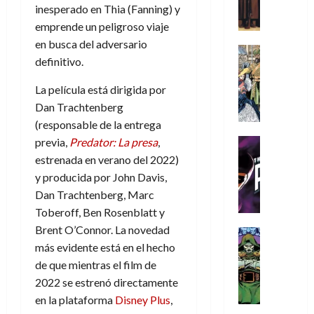
:
A
,
e
r
u
i
inesperado en Thia (Fanning) y
D
m
m
w
d
n
o
emprende un peligroso viaje
o
í
e
D
i
c
s
en busca del adversario
o
m
j
a
Cine
n
a
(
definitivo.
m
e
Cómic
o
y
a
m
p
s
g
Literatura
r
,
r
u
a
La película está dirigida por
A
d
u
d
m
i
e
r
Dan Trachtenberg
m
a
s
e
a
o
r
t
í
y
t
(responsable de la entrega
l
d
s
e
e
m
o
a
previa,
Predator: La presa
,
o
Cine
u
(
2
e
c
L
Cómic
e
r
estrenada en verano del 2022)
p
)
5
g
T
u
a
s
a
a
y producida por John Davis,
de
u
h
a
L
p
r
r
agosto
Dan Trachtenberg, Marc
10
s
e
n
i
e
e
t
de
de
Toberoff, Ben Rosenblatt y
t
P
d
g
r
s
2026
e
agosto
Brent O’Connor. La novedad
a
h
o
a
Cómic
a
u
1
de
0
L
a
Reseña
más evidente está en el hecho
l
d
d
n
2026
)
L
a
n
a
e
de que mientras el film de
o
a
0
a
L
t
n
l
c
2022 se estrenó directamente
7
t
i
o
o
o
o
en la plataforma
Disney Plus
,
30
de
r
g
m
s
s
m
de