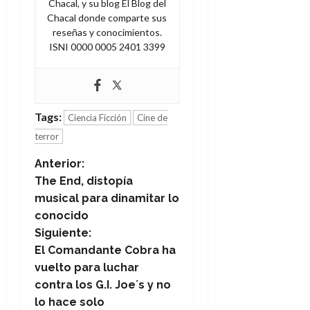
Chacal, y su blog El Blog del
Chacal donde comparte sus
reseñas y conocimientos.
ISNI 0000 0005 2401 3399
Tags:
Ciencia Ficción
Cine de
terror
N
Anterior:
The End, distopía
a
musical para dinamitar lo
conocido
v
Siguiente:
e
El Comandante Cobra ha
vuelto para luchar
g
contra los G.I. Joe´s y no
lo hace solo