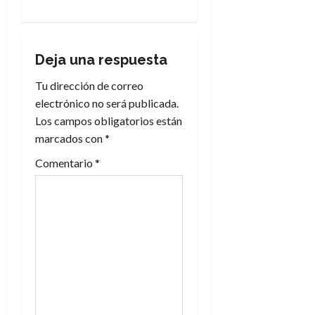
a
c
i
Deja una respuesta
Tu dirección de correo
ó
electrónico no será publicada.
n
Los campos obligatorios están
marcados con
*
d
Comentario
*
e
e
n
t
r