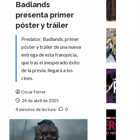
Literatura
Badlands
A
presenta primer
m
í
póster y tráiler
m
Cine
e
Cómic
Predator: Badlands, primer
g
Literatura
póster y tráiler de una nueva
A
u
entrega de esta franquicia,
m
s
que tras el inesperado éxito
í
t
m
de la previa, llegará a los
a
Cine
e
L
Cómic
cines.
g
T
a
u
h
L
Oscar Ferrer
s
e
i
24 de abril de 2025
t
P
g
4 minutos de lectura
0
a
h
a
Cine
L
a
Cómic
d
Crítica
a
n
e
S
L
t
l
p
i
o
o