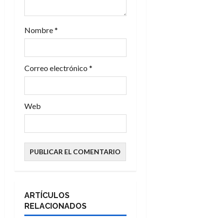
a
d
Nombre
*
a
s
Correo electrónico
*
Web
ARTÍCULOS
RELACIONADOS