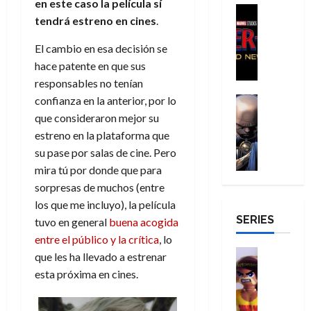
agosto
en este caso la película sí
a
a
,
t
H
Cine
julio
p
de
tendrá estreno en cines
.
g
Cómic
d
9
a
o
de
2026
l
Crítica
e
e
0
l
m
2026
e
El cambio en esa decisión se
S
0
d
l
a
g
b
j
0
hace patente en que sus
p
i
o
ñ
i
r
a
i
responsables no tenían
a
s
o
a
e
a
d
d
confianza en la anterior, por lo
H
Cómic
s
d
s
v
e
Reseña
e
o
d
e
E
que consideraron mejor su
e
r
E
l
m
e
j
x
estreno en la plataforma que
n
-
l
D
b
l
a
t
t
su pase por salas de cine. Pero
M
V
o
r
h
d
r
u
mira tú por donde que para
a
i
c
e
é
e
a
r
sorpresas de muchos (entre
n
g
t
s
r
e
o
a
:
i
los que me incluyo), la película
o
E
o
m
r
B
SERIES
l
tuvo en general
buena acogida
r
x
e
o
d
29
r
a
M
t
q
entre el público y la crítica
, lo
c
i
de
a
n
u
r
Juguetes
u
i
n
que les ha llevado a estrenar
julio
n
t
Análisis
e
a
e
o
a
de
esta próxima en cines.
d
Series
e
r
o
n
n
r
2026
H
N
y
t
r
u
a
i
u
0
e