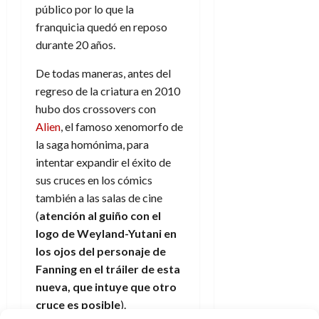
e
t
público por lo que la
t
A
o
u
franquicia quedó en reposo
p
r
r
durante 20 años.
o
n
a
c
o
De todas maneras, antes del
a
regreso de la criatura en 2010
9
l
8
de
hubo dos crossovers con
i
de
julio
Alien
, el famoso xenomorfo de
p
julio
de
la saga homónima, para
s
de
2026
2026
i
intentar expandir el éxito de
0
s
sus cruces en los cómics
0
también a las salas de cine
7
(
atención al guiño con el
de
logo de Weyland-Yutani en
julio
los ojos del personaje de
de
Fanning en el tráiler de esta
2026
nueva, que intuye que otro
0
cruce es posible
).