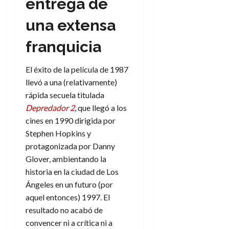
entrega de
a
d
d
:
l
n
b
e
e
30
e
i
una extensa
a
i
l
l
de
l
p
l
l
a
a
julio
o
s
franquicia
d
i
l
W
de
r
i
e
d
í
2026
W
i
s
l
a
n
E
El éxito de la película de 1987
0
g
y
M
d
e
llevó a una (relativamente)
e
s
u
c
a
6
rápida secuela titulada
n
u
n
o
de
Depredador 2
, que llegó a los
y
p
d
m
agosto
3
e
cines en 1990 dirigida por
u
i
o
de
de
l
n
Stephen Hopkins y
a
2026
c
agosto
d
t
l
protagonizada por Danny
de
o
0
e
o
2026
n
Glover, ambientando la
s
d
t
20
historia en la ciudad de Los
0
t
e
r
de
Ángeles en un futuro (por
i
n
julio
a
aquel entonces) 1997. El
n
o
de
c
resultado no acabó de
o
r
2026
u
d
e
convencer ni a crítica ni a
l
0