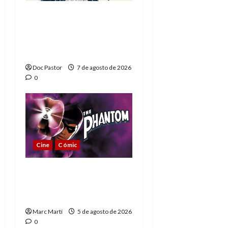
A mí me gusta La Liga
de los Hombres
Extraordinarios (parte
1)
Doc Pastor
7 de agosto de 2026
0
Cine
Cómic
The Phantom, 90 años
del héroe que nunca
muere
Marc Martí
5 de agosto de 2026
0