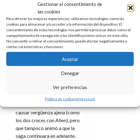
Gestionar el consentimiento de
En 2004
Alien vs.Predator
las cookies
logró que saliera cabreado
Para ofrecer las mejores experiencias, utilizamos tecnologías como las
después de lo que vi, aunque
en
cookies para almacenar y/o acceder a la información del dispositivo. El
2007 su secuela
(ya asumiendo
consentimiento de estas tecnologías nos permitirá procesar datos como el
comportamiento de navegación o las identificaciones únicas en este sitio.
que dejaría
mucho
que
No consentir o retirar el consentimiento, puede afectar negativamente a
desear), como mínimo se me
ciertas características y funciones.
hizo tolerable.
Aceptar
En 2010 llegaba
Predators
,
Denegar
solvente secuela con un
reparto bastante funcional
Ver preferencias
(encabezado por Adrien
Brody), que al menos cumplía
Política de cookies
Impressum
como entretenimiento sin
causar vergüenza ajena (como
los dos cruces con Alien), pero
que tampoco animó a que la
saga continuara en adelante.