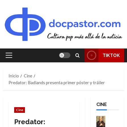
Saltar
al
contenido
TIKTOK
Menú
principal
Inicio
Cine
Predator: Badlands presenta primer póster y tráiler
CINE
Cine
Cine
Predator:
Cómic