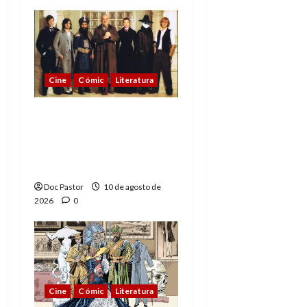
Cine
Cómic
Literatura
A mí me gusta La Liga
de los Hombres
Extraordinarios (parte
2)
Doc Pastor
10 de agosto de
2026
0
Cine
Cómic
Literatura