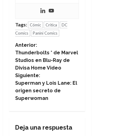
Tags:
Cómic
Crítica
DC
Comics
Panini Comics
N
Anterior:
Thunderbolts * de Marvel
a
Studios en Blu-Ray de
Divisa Home Video
v
Siguiente:
e
Superman y Lois Lane: El
origen secreto de
g
Superwoman
a
c
Deja una respuesta