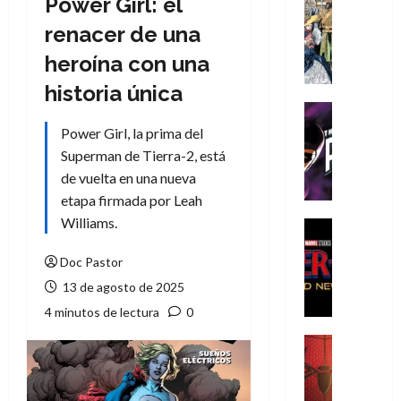
Power Girl: el
Cómic
Literatura
renacer de una
A
heroína con una
m
í
historia única
m
Cine
e
Cómic
Power Girl, la prima del
g
T
Superman de Tierra-2, está
u
h
de vuelta en una nueva
s
e
etapa firmada por Leah
t
P
Williams.
a
h
Cine
L
a
Cómic
Crítica
Doc Pastor
a
n
S
L
t
13 de agosto de 2025
p
i
o
4 minutos de lectura
0
i
g
m
d
a
,
Cine
e
Crítica
d
9
r
S
e
0
-
p
l