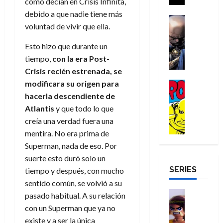
a
como decían en Crisis Infinita,
i
a
s
o
a
r
a
debido a que nadie tiene más
d
d
H
Cómic
s
d
e
v
voluntad de vivir que ella.
e
Reseña
e
o
d
e
p
e
r
E
l
m
e
j
e
n
Esto hizo que durante un
-
l
D
b
l
a
t
t
tiempo,
con la era Post-
M
V
o
r
h
d
i
u
Crisis recién estrenada, se
a
i
c
e
é
e
d
r
n
g
modificara su origen para
Cómic
t
s
r
e
a
a
:
i
Reseña
o
hacerla descendiente de
E
o
m
p
D
B
l
r
x
e
o
Atlantis
y que todo lo que
e
29
o
r
a
M
t
q
c
r
creía una verdad fuera una
de
c
a
n
u
r
u
i
o
julio
mentira. No era prima de
t
n
t
e
a
e
o
f
de
Superman, nada de eso. Por
o
d
e
r
o
n
n
u
2026
suerte esto duró solo un
r
N
y
t
r
u
a
n
SERIES
D
0
e
l
tiempo y después, con mucho
e
d
n
r
c
r
w
a
sentido común, se volvió a su
,
i
c
i
o
D
s
Juguetes
e
n
a
pasado habitual. A su relación
o
27
o
a
j
Análisis
l
a
m
n
con un Superman que ya no
de
Series
m
y
o
m
r
u
julio
a
existe y a ser la única
H