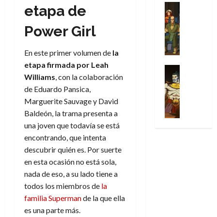
31
u
a
w
u
Análisis
etapa de
c
julio
f
de
l
s
Cómic
:
n
de
i
i
julio
Series
t
s
p
Power Girl
h
2026
p
c
de
X
u
o
r
o
ó
c
2026
0
-
r
:
i
m
a
i
En este primer volumen de
la
M
0
a
e
m
e
l
ó
etapa firmada por Leah
e
p
l
e
Series
n
D
n
Williams
, con la colaboración
n
Análisis
o
o
r
a
o
d
’
Cómic
de Eduardo Pansica,
p
p
a
j
c
e
X
9
c
t
Marguerite Sauvage y David
s
e
t
M
-
7
o
i
i
a
Baldeón, la trama presenta a
o
a
M
(
n
m
m
u
r
una joven que todavía se está
r
e
2
q
i
p
n
E
v
encontrando, que intenta
n
×
u
s
r
a
x
e
descubrir quién es. Por suerte
’
4
i
m
e
l
t
l
9
en esta ocasión no está sola,
)
s
o
s
e
r
7
:
nada de eso, a su lado tiene a
t
y
i
y
a
30
(
A
ó
todos los miembros de
la
l
o
e
ñ
de
2
p
l
a
n
familia Superman
de la que ella
n
o
julio
×
o
a
a
e
d
es una parte más.
de
3
c