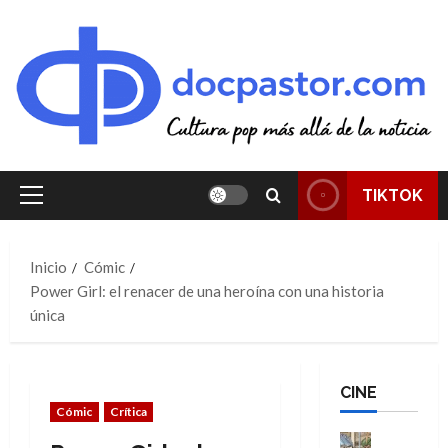
Saltar
al
contenido
TIKTOK
Menú
principal
Inicio
Cómic
Power Girl: el renacer de una heroína con una historia
única
CINE
Cómic
Crítica
Cine