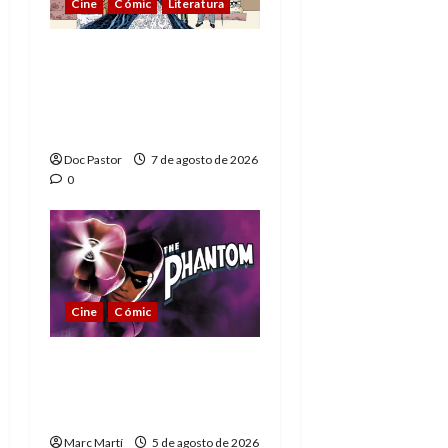
Cine
Cómic
Literatura
A mí me gusta La Liga
de los Hombres
Extraordinarios (parte
1)
Doc Pastor
7 de agosto de 2026
0
Cine
Cómic
The Phantom, 90 años
del héroe que nunca
muere
Marc Martí
5 de agosto de 2026