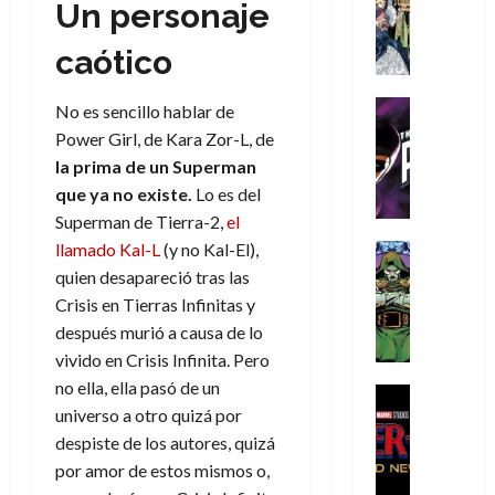
s
Literatura
s
Un personaje
r
,
r
u
A
d
c
d
m
i
e
m
caótico
a
a
e
a
o
r
í
y
t
l
d
s
e
m
o
e
o
Cine
u
No es sencillo hablar de
(
e
c
v
Cómic
e
r
p
Power Girl, de Kara Zor-L, de
5
g
T
u
e
s
a
a
de
la prima de un Superman
u
h
a
r
p
r
r
agosto
que ya no existe.
Lo es del
s
e
n
t
e
e
t
de
Superman de Tierra-2,
el
t
P
d
i
r
s
2026
e
a
h
o
llamado Kal-L
(y no Kal-El),
c
Cómic
a
u
1
0
L
a
Reseña
l
a
quien desapareció tras las
d
n
)
L
a
n
a
l
o
a
Crisis en Tierras Infinitas y
a
L
t
n
,
c
después murió a causa de lo
7
t
i
o
o
f
o
30
de
vivido en Crisis Infinita. Pero
r
g
m
s
ó
m
de
agosto
no ella, ella pasó de un
a
a
,
t
Cine
r
julio
p
de
universo a otro quizá por
g
Cómic
d
9
a
m
de
2026
l
Crítica
e
e
0
despiste de los autores, quizá
l
2026
u
e
S
0
d
l
a
g
l
por amor de estos mismos o,
j
0
p
i
o
ñ
i
a