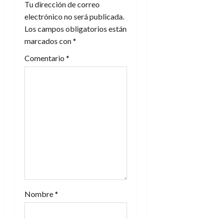
i
Tu dirección de correo
electrónico no será publicada.
ó
Los campos obligatorios están
n
marcados con
*
Comentario
*
d
e
e
n
t
r
a
Nombre
*
d