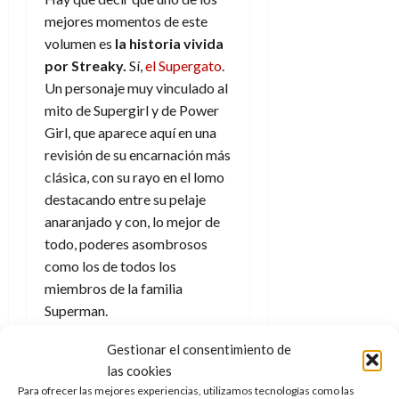
d
e
l
0
mejores momentos de este
e
t
t
volumen es
la historia vivida
A
o
u
por Streaky.
Sí,
el Supergato
.
p
r
r
o
Un personaje muy vinculado al
n
a
c
o
mito de Supergirl y de Power
a
Girl, que aparece aquí en una
9
l
8
de
revisión de su encarnación más
i
de
julio
clásica, con su rayo en el lomo
p
julio
de
destacando entre su pelaje
s
de
2026
anaranjado y con, lo mejor de
2026
i
0
s
todo, poderes asombrosos
0
como los de todos los
7
miembros de la familia
de
Superman.
julio
de
Su entretenida aventura es un
Gestionar el consentimiento de
2026
divertimento pero también es
las cookies
0
relevante para la trama total,
Para ofrecer las mejores experiencias, utilizamos tecnologías como las