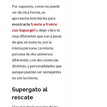
f
m
s
a
2026
29
)
a
i
a
d
Por supuesto, como no puede
d
de
:
0
l
n
b
e
e
ser de otra forma, se
julio
e
i
a
i
l
l
de
aprovecha este hecho para
l
p
l
l
a
2026
a
mostrarla
frente a frente
o
s
d
i
l
W
con Supergirl
y dejar claro lo
0
r
i
e
d
í
W
i
muy diferentes que son a pesar
s
l
a
n
E
g
y
de que, en esencia, son la
M
d
e
e
s
u
c
misma persona. La misma
a
6
n
u
n
o
persona de dos universos
de
y
p
d
m
agosto
3
diferentes, con dos vivencias
e
u
i
o
de
de
distintas, y personalidades que
l
n
a
2026
c
agosto
aunque puedan ser semejantes
d
t
l
de
o
0
e
no son la misma.
o
2026
n
s
d
t
20
0
t
Supergato al
e
r
de
i
n
julio
a
rescate
n
o
de
c
o
r
2026
u
Hay que decir que uno de los