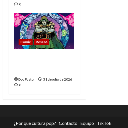
0
Cómic
Reseña
La tragedia del Doctor
Muerte, el mejor
villano de Marvel
Doc Pastor
31 de julio de 2026
0
¿Por qué cultura pop?
Contacto
Equipo
TikTok