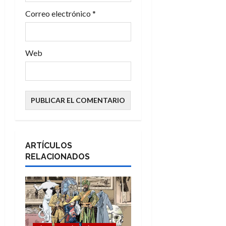
a
Correo electrónico
*
s
Web
ARTÍCULOS
RELACIONADOS