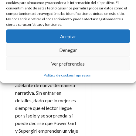
cookies para almacenar y/o acceder a la información del dispositivo. El
aunque en este caso todo a
consentimiento de estas tecnologías nos permitirá procesar datos como el
través de sus ojos y oídos. Un
comportamiento de navegación o las identificaciones únicas en este sitio.
No consentir o retirar el consentimiento, puede afectar negativamente a
pequeño felino en un mundo de
ciertas características y funciones.
humanos, a los que no entiende
cuando hablan, y
todo ello
Aceptar
dibujado por
David Baldeón
Denegar
para así diferenciarlo de la
historia principal.
Ver preferencias
Este mismo hecho, el cambio
Política de cookies
Impressum
de dibujante, se usa más
adelante de nuevo de manera
narrativa. Sin entrar en
detalles, dado que lo mejor es
siempre que el lector llegue
por sí solo y se sorprenda, sí
puede decirse que Power Girl
y Supergirl emprenden un viaje