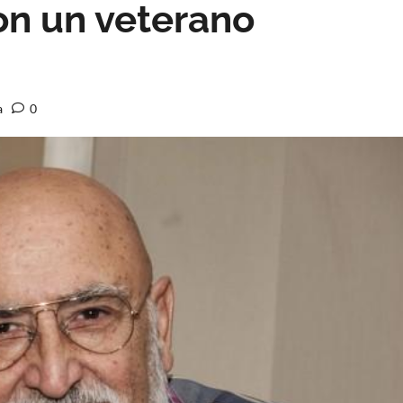
on un veterano
a
0