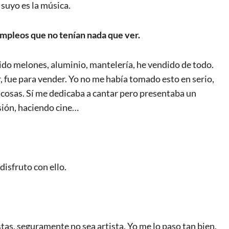
 suyo es la música.
empleos que no tenían nada que ver.
dido melones, aluminio, mantelería, he vendido de todo.
r, fue para vender. Yo no me había tomado esto en serio,
s cosas. Sí me dedicaba a cantar pero presentaba un
sión, haciendo cine…
disfruto con ello.
as, seguramente no sea artista. Yo me lo paso tan bien.