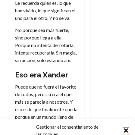
Le recuerda quién es, lo que
han vivido, lo que significan el
uno para el otro. Y no se va.
No porque sea más fuerte,
sino porque llega a ella,
Porque no intenta derrotarla,
intenta recuperarla. Sin magia,
sin acción, solo estando ahí.
Eso era Xander
Puede que no fuera el favorito
de todos, peros sí era el que
más se parecía a nosotros. Y
eso es lo que finalmente queda
porque en un mundo lleno de
elegidos, alguien tenía que
Gestionar el consentimiento de
demostrar que no hace falta
las cookies