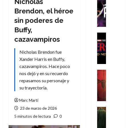
Nicholas
Cómic
T
Brendon, el héroe
h
sin poderes de
e
P
Buffy,
h
Cine
cazavampiros
a
Cómic
Crítica
n
Nicholas Brendon fue
S
t
p
Xander Harris en Buffy,
o
i
m
cazavampiros. Hace poco
d
,
Cine
nos dejó y en su recuerdo
e
Crítica
9
repasamos su personaje y
r
S
0
su trayectoria.
-
p
a
M
i
ñ
Marc Martí
a
d
o
23 de marzo de 2026
n
e
Cine
s
:
r
Cómic
d
5 minutos de lectura
0
Misceláne
B
-
e
V
r
M