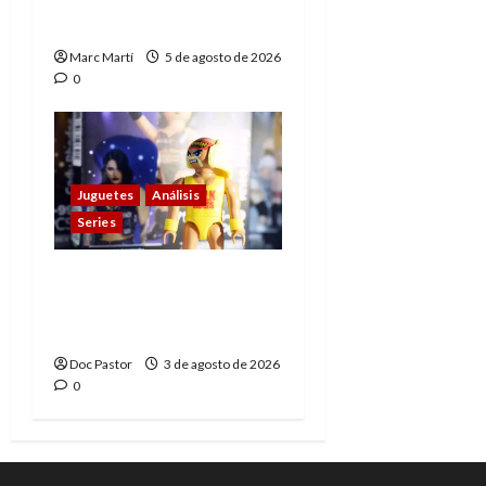
muere
Marc Martí
5 de agosto de 2026
0
Juguetes
Análisis
Series
Playmobil y WWE Raw:
primeras impresiones
de la línea
Doc Pastor
3 de agosto de 2026
0