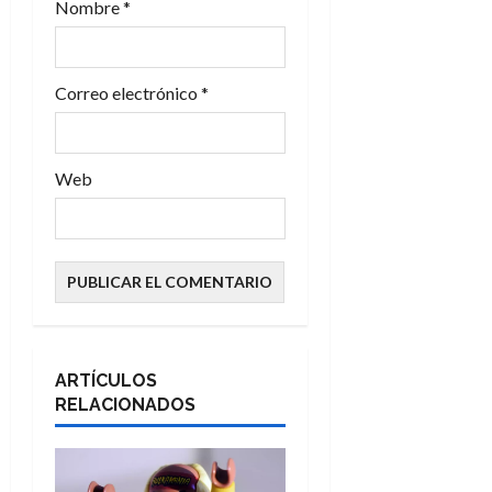
d
Nombre
*
a
s
Correo electrónico
*
Web
ARTÍCULOS
RELACIONADOS