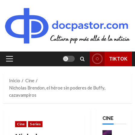
Saltar
al
contenido
TIKTOK
Menú
principal
Inicio
Cine
Nicholas Brendon, el héroe sin poderes de Buffy,
cazavampiros
CINE
Cine
Series
Cine