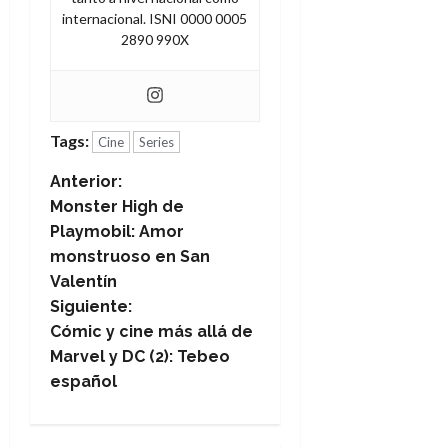
internacional. ISNI 0000 0005
2890 990X
Tags:
Cine
Series
N
Anterior:
Monster High de
a
Playmobil: Amor
monstruoso en San
v
Valentín
e
Siguiente:
Cómic y cine más allá de
g
Marvel y DC (2): Tebeo
español
a
c