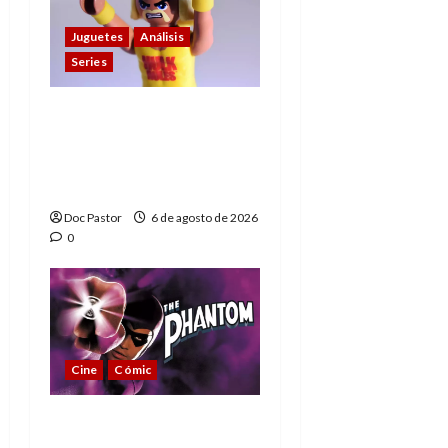
Juguetes
Análisis
Series
Hulk Hogan en
Playmobil: un
homenaje a una
leyenda de la WWE
Doc Pastor
6 de agosto de 2026
0
Cine
Cómic
The Phantom, 90 años
del héroe que nunca