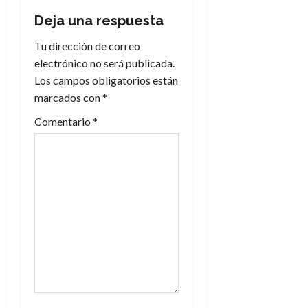
i
Deja una respuesta
Tu dirección de correo
ó
electrónico no será publicada.
n
Los campos obligatorios están
marcados con
*
d
Comentario
*
e
e
n
t
r
a