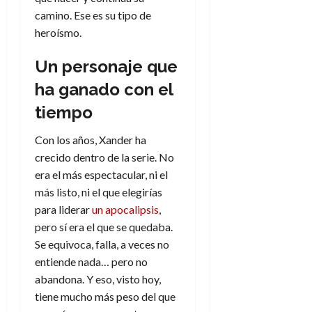
f
m
s
r
a
)
a
camino. Ese es su tipo de
i
a
d
d
:
l
n
b
heroísmo.
e
e
27
e
i
a
i
l
l
de
l
p
l
l
Un personaje que
a
a
julio
o
s
d
i
l
de
W
ha ganado con el
r
i
e
2026
d
í
W
i
s
l
a
tiempo
n
E
0
g
y
M
d
e
e
s
u
c
Con los años, Xander ha
a
6
n
u
n
o
crecido dentro de la serie. No
de
y
p
d
m
agosto
3
era el más espectacular, ni el
e
u
i
o
de
de
más listo, ni el que elegirías
l
n
a
2026
c
agosto
para liderar
un apocalipsis
,
d
t
l
de
o
0
e
pero sí era el que se quedaba.
o
2026
n
s
d
Se equivoca, falla, a veces no
t
20
0
t
e
entiende nada… pero no
r
de
i
n
julio
a
abandona. Y eso, visto hoy,
n
o
de
c
tiene mucho más peso del que
o
r
2026
u