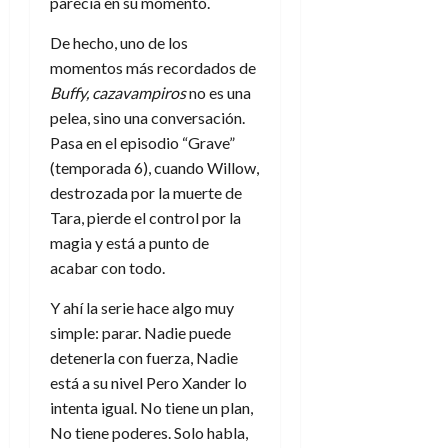
parecía en su momento.
d
e
l
0
e
t
t
De hecho, uno de los
A
o
u
momentos más recordados de
p
r
r
Buffy, cazavampiros
no es una
o
n
a
pelea, sino una conversación.
c
o
a
Pasa en el episodio “Grave”
9
l
(temporada 6), cuando Willow,
8
de
i
de
destrozada por la muerte de
julio
p
julio
de
Tara, pierde el control por la
s
de
2026
magia y está a punto de
2026
i
0
acabar con todo.
s
0
Y ahí la serie hace algo muy
7
simple: parar. Nadie puede
de
detenerla con fuerza, Nadie
julio
de
está a su nivel Pero Xander lo
2026
intenta igual. No tiene un plan,
No tiene poderes. Solo habla,
0