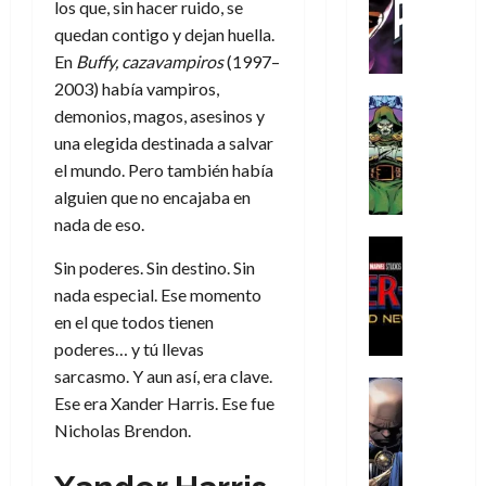
C
T
los que, sin hacer ruido, se
u
e
s
a
de
h
h
a
r
quedan contigo y dejan huella.
p
r
agosto
r
e
n
t
e
e
En
Buffy, cazavampiros
(1997–
de
i
P
d
i
r
s
2026
2003) había vampiros,
s
h
o
c
Cómic
a
u
demonios, magos, asesinos y
0
t
a
Reseña
l
a
d
n
una elegida destinada a salvar
L
o
n
a
l
o
a
el mundo. Pero también había
a
p
t
n
,
c
t
alguien que no encajaba en
h
o
o
f
o
30
r
e
m
s
ó
nada de eso.
m
de
a
r
,
t
Cine
r
julio
p
g
Cómic
Sin poderes. Sin destino. Sin
N
9
a
m
de
l
Crítica
e
o
0
l
nada especial. Ese momento
2026
u
e
S
d
l
a
g
l
en el que todos tienen
j
0
p
i
a
ñ
i
a
a
poderes… y tú llevas
i
a
n
o
a
r
a
sarcasmo. Y aun así, era clave.
d
d
Cómic
,
s
d
e
v
Ese era Xander Harris. Ese fue
e
Reseña
e
u
d
e
p
e
r
E
Nicholas Brendon.
l
n
e
j
e
n
-
l
D
a
l
a
t
t
M
V
o
e
h
d