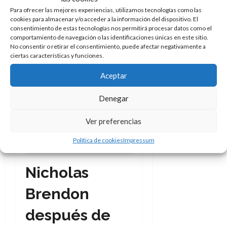
ser especial para importar.
Para ofrecer las mejores experiencias, utilizamos tecnologías como las
cookies para almacenar y/o acceder a la información del dispositivo. El
Que no hace falta tener
consentimiento de estas tecnologías nos permitirá procesar datos como el
poderes para quedarse y que,
comportamiento de navegación o las identificaciones únicas en este sitio.
muchas veces, ser un héroe es
No consentir o retirar el consentimiento, puede afectar negativamente a
ciertas características y funciones.
algo mucho más simple.
Aceptar
Denegar
Haz clic para aceptar cookies
de marketing y permitir este
Ver preferencias
contenido
Política de cookies
Impressum
Nicholas
Brendon
después de