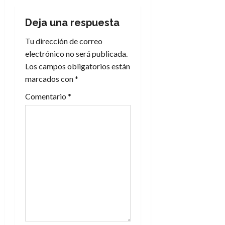
c
Deja una respuesta
i
Tu dirección de correo
electrónico no será publicada.
ó
Los campos obligatorios están
n
marcados con
*
Comentario
*
d
e
e
n
t
r