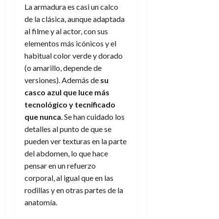
e
t
La armadura es casi un calco
t
A
o
u
de la clásica, aunque adaptada
p
r
r
al filme y al actor, con sus
o
n
a
elementos más icónicos y el
c
o
habitual color verde y dorado
a
9
(o amarillo, depende de
l
8
de
i
versiones). Además de
su
de
julio
p
julio
casco azul que luce más
de
s
de
2026
tecnológico y tecnificado
2026
i
que nunca
. Se han cuidado los
0
s
0
detalles al punto de que se
pueden ver texturas en la parte
7
del abdomen, lo que hace
de
julio
pensar en un refuerzo
de
corporal, al igual que en las
2026
rodillas y en otras partes de la
0
anatomía.