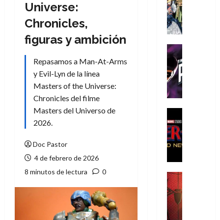
Literatura
Universe:
A
Chronicles,
m
í
figuras y ambición
m
Cine
e
Cómic
Repasamos a Man-At-Arms
g
T
y Evil-Lyn de la línea
u
h
Masters of the Universe:
s
e
Chronicles del filme
t
P
Masters del Universo de
a
h
Cine
L
a
Cómic
2026.
Crítica
a
n
S
L
t
Doc Pastor
p
i
o
4 de febrero de 2026
i
g
m
8 minutos de lectura
0
d
a
,
Cine
e
Crítica
d
9
r
S
e
0
-
p
l
a
M
i
o
ñ