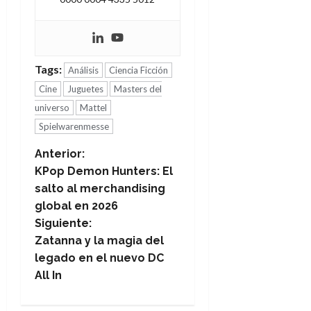
Tags:
Análisis
Ciencia Ficción
Cine
Juguetes
Masters del
universo
Mattel
Spielwarenmesse
N
Anterior:
KPop Demon Hunters: El
a
salto al merchandising
global en 2026
v
Siguiente:
e
Zatanna y la magia del
legado en el nuevo DC
g
All In
a