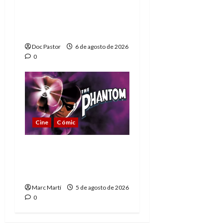
Playmobil: un
homenaje a una
leyenda de la WWE
Doc Pastor
6 de agosto de 2026
0
Cine
Cómic
The Phantom, 90 años
del héroe que nunca
muere
Marc Martí
5 de agosto de 2026
0