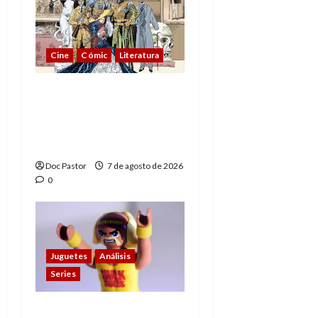
Cine
Cómic
Literatura
A mí me gusta La Liga
de los Hombres
Extraordinarios (parte
1)
Doc Pastor
7 de agosto de 2026
0
Juguetes
Análisis
Series
Hulk Hogan en