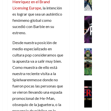
A
d
c
Henriquez en el Brand
d
m
i
e
m
a
a
e
a
Licensing Europe
, la intención
o
r
í
y
t
l
d
s
e
es lograr que sea un auténtico
m
o
e
o
Cine
u
(
fenómeno global como
e
c
v
Cómic
e
r
p
5
sucedió con Barbie en su
g
T
u
e
s
a
a
de
estreno.
u
h
a
r
p
r
r
agosto
s
e
n
t
e
e
t
de
Desde nuestra posición de
t
P
d
i
r
s
2026
e
medio especializado en
a
h
o
c
Cómic
a
u
1
0
L
cultura pop consideramos que
a
Reseña
l
a
d
n
)
L
a
n
a
l
la apuesta va a salir muy bien.
o
a
a
L
t
n
,
Como muestra de ello está
c
7
t
i
o
o
f
o
nuestra reciente visita a la
30
de
r
g
m
s
ó
m
de
agosto
Spielwarenmesse donde no
a
a
,
t
Cine
r
julio
p
de
fueron pocas las personas que
g
Cómic
d
9
a
m
de
2026
l
Crítica
se vieron llevando una espada
e
e
0
l
2026
u
e
S
0
d
promocional de He-Man,
l
a
g
l
j
0
p
i
o
ñ
i
obsequio de la juguetera, o la
a
a
i
a
s
o
a
r
presencia de público en la