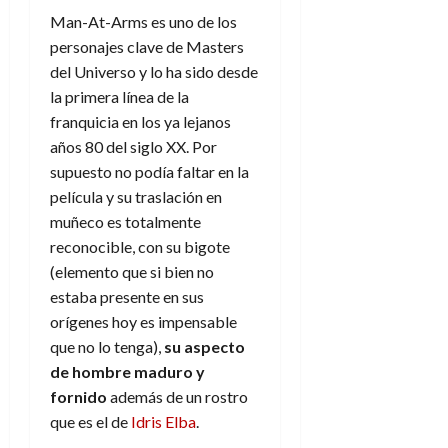
a
d
d
de
:
0
l
n
Man-At-Arms es uno de los
b
e
e
julio
e
i
a
i
l
personajes clave de Masters
l
de
l
p
l
l
a
2026
a
del Universo y lo ha sido desde
o
s
d
i
l
W
la primera línea de la
0
r
i
e
d
í
W
franquicia en los ya lejanos
i
s
l
a
n
E
años 80 del siglo XX. Por
g
y
M
d
e
e
s
supuesto no podía faltar en la
u
c
a
6
n
u
película y su traslación en
n
o
de
y
p
d
m
muñeco es totalmente
agosto
3
e
u
i
o
de
de
reconocible, con su bigote
l
n
a
2026
c
agosto
(elemento que si bien no
d
t
l
de
o
estaba presente en sus
0
e
o
2026
n
orígenes hoy es impensable
s
d
t
20
0
t
que no lo tenga),
su aspecto
e
r
de
i
n
de hombre maduro y
julio
a
n
o
de
c
fornido
además de un rostro
o
r
2026
u
que es el de
Idris Elba
.
d
e
l
0