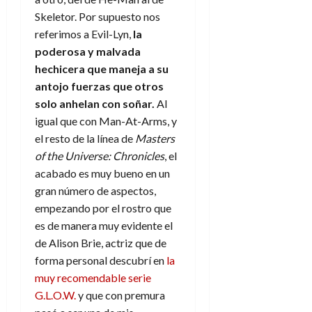
Skeletor. Por supuesto nos
referimos a Evil-Lyn,
la
poderosa y malvada
hechicera que maneja a su
antojo fuerzas que otros
solo
anhelan
con soñar.
Al
igual que con Man-At-Arms, y
el resto de la línea de
Masters
of the Universe: Chronicles
, el
acabado es muy bueno en un
gran número de aspectos,
empezando por el rostro que
es de manera muy evidente el
de Alison Brie, actriz que de
forma personal descubrí en
la
muy recomendable serie
G.L.O.W.
y que con premura