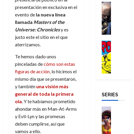
a
d
d
H
Cómic
s
d
e
v
presentación en exclusiva en el
e
Reseña
e
o
d
e
p
e
evento de
la nueva línea
r
E
l
m
e
j
e
n
llamada
Masters of the
-
l
D
b
l
a
t
t
M
V
Universe: Chronicles
y es
o
r
h
d
i
u
a
i
justo este el sitio en el que
c
e
é
e
d
r
n
g
Cómic
t
s
r
aterrizamos.
e
a
a
:
i
Reseña
o
E
o
m
p
D
B
l
Te hemos dado unos
r
x
e
o
e
29
o
r
a
M
t
pinceladas de
cómo son estas
q
c
r
de
c
a
n
u
r
u
i
o
figuras de acción
, lo hicimos el
julio
t
n
t
e
a
e
o
f
de
mismo día que se presentaron,
o
d
e
r
o
n
n
u
2026
y también
una visión más
r
N
y
t
r
u
a
n
general de toda la primera
SERIES
D
0
e
l
e
d
n
r
c
r
ola
. Y te habíamos prometido
w
a
,
i
c
i
o
D
s
ahondar más en Man-At-Arms
Juguetes
e
n
a
o
27
o
a
j
Análisis
l
y Evil-Lyn y las promesas
a
m
n
de
Series
m
y
o
m
r
u
deben cumplirse, así que
julio
a
H
,
,
y
e
i
de
e
l
vamos a ello.
u