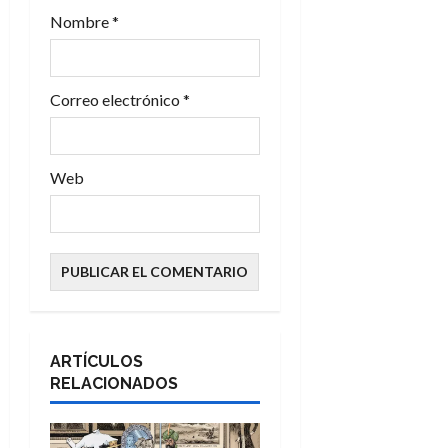
a
Nombre
*
d
a
Correo electrónico
*
s
Web
ARTÍCULOS
RELACIONADOS