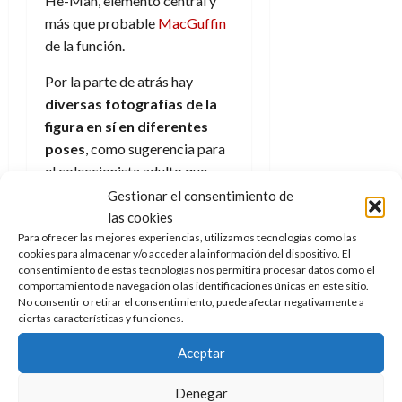
He-Man, elemento central y
más que probable
MacGuffin
de la función.
Por la parte de atrás hay
diversas fotografías de la
figura en sí en diferentes
poses
, como sugerencia para
el coleccionista adulto que
quiera exponerla y guía para el
Gestionar el consentimiento de
pequeño que quiera jugar.
las cookies
Además de un pequeño texto
Para ofrecer las mejores experiencias, utilizamos tecnologías como las
cookies para almacenar y/o acceder a la información del dispositivo. El
sobre el personaje que reza
consentimiento de estas tecnologías nos permitirá procesar datos como el
“
Just as Eternos fell, so too fell
comportamiento de navegación o las identificaciones únicas en este sitio.
No consentir o retirar el consentimiento, puede afectar negativamente a
the Commander of the King´s
ciertas características y funciones.
Royal Guard. With the return
of He-Man, however, Duncan
Aceptar
figths to save Eternia from
Denegar
Skeletor. Alongside the