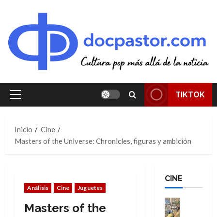
Saltar
al
contenido
TIKTOK
Menú
principal
Inicio
Cine
Masters of the Universe: Chronicles, figuras y ambición
CINE
Análisis
Cine
Juguetes
Cine
Masters of the
Cómic