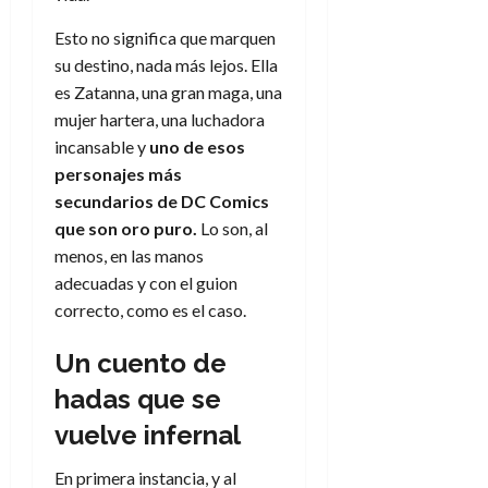
a
d
d
de
:
0
l
n
b
e
e
julio
Esto no significa que marquen
e
i
a
i
l
l
de
l
su destino, nada más lejos. Ella
p
l
l
a
2026
a
o
s
es Zatanna, una gran maga, una
d
i
l
W
0
r
i
e
mujer hartera, una luchadora
d
í
W
i
s
l
a
n
incansable y
uno de esos
E
g
y
M
d
e
personajes más
e
s
u
c
a
6
secundarios de DC Comics
n
u
n
o
de
que son oro puro.
Lo son, al
y
p
d
m
agosto
3
menos, en las manos
e
u
i
o
de
de
l
n
adecuadas y con el guion
a
2026
c
agosto
d
t
correcto, como es el caso.
l
de
o
0
e
o
2026
n
s
d
Un cuento de
t
20
0
t
e
r
de
hadas que se
i
n
julio
a
n
o
de
vuelve infernal
c
o
r
2026
u
d
e
En primera instancia, y al
l
0