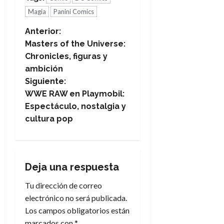
Magia
Panini Comics
N
Anterior:
Masters of the Universe:
a
Chronicles, figuras y
ambición
v
Siguiente:
e
WWE RAW en Playmobil:
Espectáculo, nostalgia y
g
cultura pop
a
c
Deja una respuesta
i
Tu dirección de correo
electrónico no será publicada.
ó
Los campos obligatorios están
n
marcados con
*