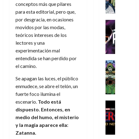
A
d
c
d
m
i
e
conceptos más que pilares
m
a
a
e
a
o
r
para esta editorial, pero que,
í
y
t
l
d
s
e
por desgracia, en ocasiones
m
o
e
o
Cine
u
(
movidos por las modas,
e
c
v
Cómic
e
r
p
5
g
T
teóricos intereses de los
u
e
s
a
a
de
u
h
a
r
lectores y una
p
r
r
agosto
s
e
n
t
e
e
experimentación mal
t
de
t
P
d
i
r
s
2026
e
entendida se han perdido por
a
h
o
c
Cómic
a
u
1
el camino.
0
L
a
Reseña
l
a
d
n
)
L
a
n
a
l
o
a
Se apagan las luces, el público
a
L
t
n
,
c
enmudece, se abre el telón, un
7
t
i
o
o
f
o
30
de
fuerte foco ilumina el
r
g
m
s
ó
m
de
agosto
escenario.
Todo está
a
a
,
t
Cine
r
julio
p
de
g
Cómic
dispuesto. Entonces, en
d
9
a
m
de
2026
l
Crítica
e
e
0
l
medio del humo, el misterio
2026
u
e
S
0
d
l
a
g
l
y la magia aparece ella:
j
0
p
i
o
ñ
i
a
a
Zatanna.
i
a
s
o
a
r