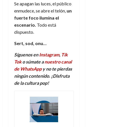
Se apagan las luces, el público
enmudece, se abre el telón,
un
fuerte foco ilumina el
escenario.
Todo está
dispuesto.
Sert, sod, onu…
Síguenos en
Instagram
,
Tik
Tok
o súmate a
nuestro canal
de WhatsApp
y no te pierdas
ningún contenido. ¡Disfruta
de la
c
ultura
p
op!