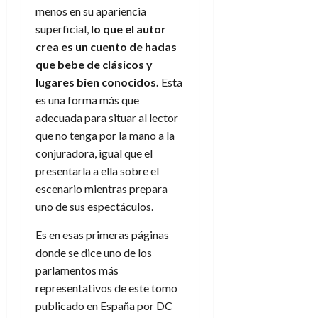
e
t
t
menos en su apariencia
A
o
u
superficial,
lo que el autor
p
r
r
crea es un cuento de hadas
o
n
a
que bebe de clásicos y
c
o
lugares bien conocidos.
Esta
a
9
l
es una forma más que
8
de
i
adecuada para situar al lector
de
julio
p
julio
de
que no tenga por la mano a la
s
de
2026
conjuradora, igual que el
2026
i
presentarla a ella sobre el
0
s
0
escenario mientras prepara
uno de sus espectáculos.
7
de
Es en esas primeras páginas
julio
donde se dice uno de los
de
2026
parlamentos más
representativos de este tomo
0
publicado en España por DC