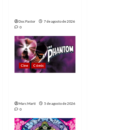
Extraordinarios (parte
1)
Doc Pastor
7 de agosto de 2026
0
Cine
Cómic
The Phantom, 90 años
del héroe que nunca
muere
Marc Martí
5 de agosto de 2026
0