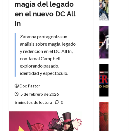
Literatura
magia del legado
A
en el nuevo DC All
m
í
In
m
Cine
e
Cómic
Zatanna protagoniza un
g
T
análisis sobre magia, legado
u
h
y redención en el DC All In,
s
e
con Jamal Campbell
t
P
explorando pasado,
a
h
Cine
L
a
Cómic
identidad y espectáculo.
Crítica
a
n
S
L
t
Doc Pastor
p
i
o
5 de febrero de 2026
i
g
m
6 minutos de lectura
0
d
a
,
Cine
e
Crítica
d
9
r
S
e
0
-
p
l
a
M
i
o
ñ