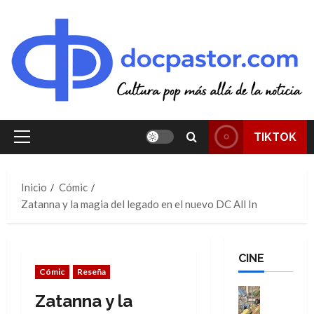
Saltar
al
contenido
TIKTOK
Menú
principal
Inicio
Cómic
Zatanna y la magia del legado en el nuevo DC All In
CINE
Cómic
Reseña
Cine
Zatanna y la
Cómic