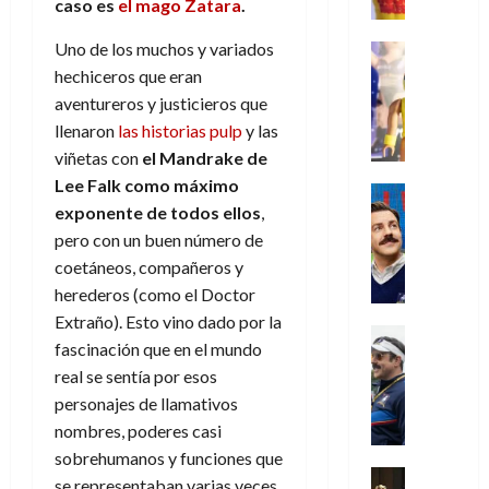
e
m
a
caso es
el mago Zatara
.
2026
j
o
r
l
l
e
s
o
s
e
23
0
k
e
Uno de los muchos y variados
j
o
Juguetes
r
(
de
H
x
Análisis
o
c
hechiceros que eran
v
p
julio
5
o
Series
p
r
u
i
aventureros y justicieros que
a
de
de
P
g
e
d
l
l
2026
r
agosto
llenaron
las historias pulp
y las
l
a
r
e
t
l
t
de
viñetas con
e
l Mandrake de
a
0
n
i
l
a
2026
a
e
Lee Falk como máximo
y
e
m
o
Series
s
n
1
0
m
exponente de todos ellos
,
n
Cine
e
e
d
o
)
o
Misceláne
P
pero con un buen número de
n
s
e
d
C
b
l
t
p
l
coetáneos, compañeros y
e
7
u
i
a
o
e
a
herederos (como el Doctor
M
de
a
l
y
q
r
c
a
agosto
Extraño). Esto vino dado por la
n
y
m
Crítica
u
a
i
de
r
fascinación que en el mundo
d
W
Series
o
e
d
e
2026
v
real se sentía por esos
o
T
W
b
a
o
n
e
l
0
e
E
personajes de llamativos
i
n
c
l
a
d
R
l
nombres, poderes casi
t
i
30
c
L
a
:
i
sobrehumanos y funciones que
a
de
31
u
a
w
u
Análisis
c
julio
f
se representaban varias veces
de