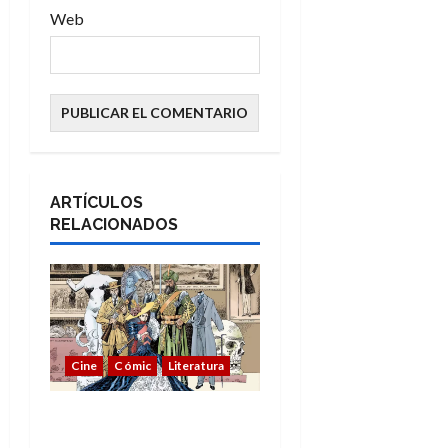
Web
ARTÍCULOS
RELACIONADOS
Cine
Cómic
Literatura
A mí me gusta La Liga
de los Hombres