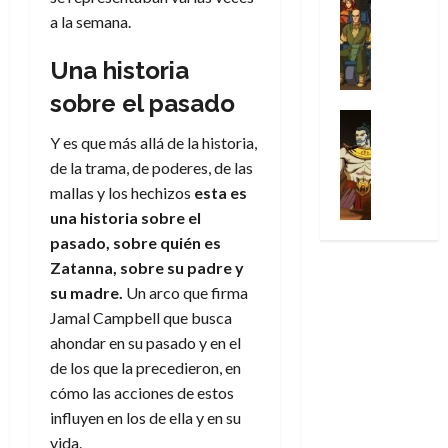
l
s
Cómic
:
n
de
i
i
julio
a la semana.
Series
t
s
p
h
2026
p
c
de
X
u
o
r
o
ó
c
2026
Una historia
0
-
r
:
i
m
a
i
M
0
a
e
m
sobre el pasado
e
l
ó
e
p
l
e
Series
n
D
n
n
Análisis
o
o
r
Y es que más allá de la historia,
a
o
d
’
Cómic
p
p
a
j
de la trama, de poderes, de las
c
e
X
9
c
t
s
e
t
M
mallas y los hechizos
esta es
-
7
o
i
i
a
o
a
una historia sobre el
M
(
n
m
m
u
r
r
pasado, sobre quién es
e
2
q
i
p
n
E
v
n
×
Zatanna, sobre su padre y
u
s
r
a
x
e
’
4
su madre.
Un arco que firma
i
m
e
l
t
l
9
)
s
o
s
Jamal Campbell que busca
e
r
7
:
t
y
i
y
ahondar en su pasado y en el
a
30
(
A
ó
l
o
e
ñ
de los que la precedieron, en
de
2
p
l
a
n
n
o
julio
cómo las acciones de estos
×
o
a
a
e
d
de
influyen en los de ella y en su
3
c
f
m
s
a
2026
29
)
vida.
a
i