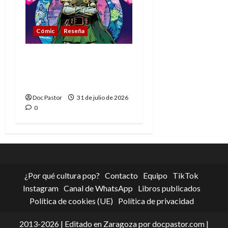
Cómic
Reseña
La tragedia del Doctor
Muerte, el mejor
villano de Marvel
Doc Pastor
31 de julio de 2026
0
¿Por qué cultura pop?
Contacto
Equipo
TikTok
Instagram
Canal de WhatsApp
Libros publicados
Política de cookies (UE)
Política de privacidad
2013-2026 | Editado en Zaragoza por docpastor.com |