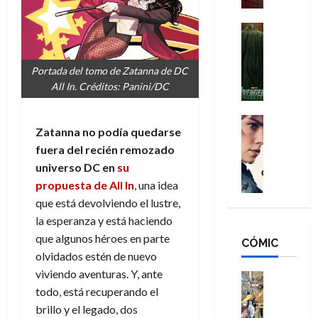
a
d
s
o
n
e
H
Cine
s
:
r
Cómic
o
d
Misceláne
B
-
m
e
V
Portada del tomo de Zatanna de DC
r
M
b
l
e
All In. Créditos: Panini/DC
a
a
r
h
n
n
n
e
é
g
d
:
Cine
s
r
Zatanna no podía quedarse
a
Crítica
N
B
E
o
d
C
fuera del recién remozado
e
r
x
e
o
l
w
universo DC en
su
a
t
q
r
e
D
n
propuesta de All In
, una idea
r
u
e
a
a
d
a
e
que está devolviendo el lustre,
s
n
y
N
o
n
la esperanza y está haciendo
:
e
,
e
r
u
que algunos héroes en parte
D
CÓMIC
r
m
w
d
n
olvidados estén de nuevo
o
:
e
D
i
c
o
viviendo aventuras. Y, ante
R
j
a
Cine
n
a
m
e
Cómic
todo, está recuperando el
o
y
a
m
s
Literatura
s
r
,
brillo y el legado, dos
r
u