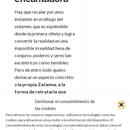
Hay que recalar por unos
instantes en el dibujo del
volumen, que es espléndido
desde la primera viñeta y logra
convertir la realidad en una
imposible irrealidad llena de
conjuros, poderes y seres tan
excéntricos como temibles.
Pero de entro todo quiero
destacar un aspecto concreto:
a
la propia Zatanna, a la
forma de retratarla que
tiene este autor.
Gestionar el consentimiento de
las cookies
En muchas ocasiones las
Para ofrecer las mejores experiencias, utilizamos tecnologías como las
mujeres que llenan los cómics
cookies para almacenar y/o acceder a la información del dispositivo. El
de superhéroes, sean del lado
consentimiento de estas tecnologías nos permitirá procesar datos como el