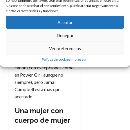
comportamiento de navegación o las identificaciones únicas en este sitio.
de los ángeles o del de los
No consentir o retirar el consentimiento, puede afectar negativamente a
demonios, pecan de tener
ciertas características y funciones.
cuerpos que mezclan el de una
Aceptar
adolescente con una modelo
sacada de alguna fantasía
Denegar
subida de tono. Pocas veces,
aunque cada vez más, se ve un
Ver preferencias
tratamiento de la figura
Política de cookies
Impressum
femenina que se aleje de este
canon (con excepciones como
en Power Girl, aunque no
siempre), pero Jamal
Campbell está más que
acertado.
Una mujer con
cuerpo de mujer