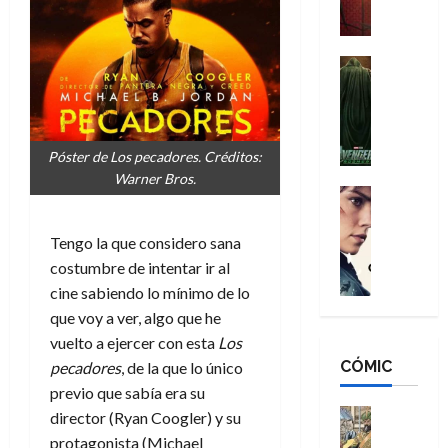
a
M
i
o
ñ
a
d
s
o
n
e
H
Cine
s
:
r
Cómic
o
d
Misceláne
B
-
m
e
V
r
M
b
l
e
a
a
r
h
Póster de Los pecadores. Créditos:
n
n
n
e
é
Warner Bros.
g
d
:
Cine
s
r
a
Crítica
N
B
E
o
d
C
e
r
x
e
Tengo la que considero sana
o
l
w
a
t
q
costumbre de intentar ir al
r
e
D
n
r
u
cine sabiendo lo mínimo de lo
e
a
a
d
a
e
que voy a ver, algo que he
s
n
y
N
o
n
vuelto a ejercer con esta
Los
:
e
,
e
r
u
D
CÓMIC
r
pecadores
, de la que lo único
m
w
d
n
o
:
e
D
previo que sabía era su
i
c
o
R
j
a
Cine
n
director (Ryan Coogler) y su
a
m
e
Cómic
o
y
a
m
protagonista (Michael