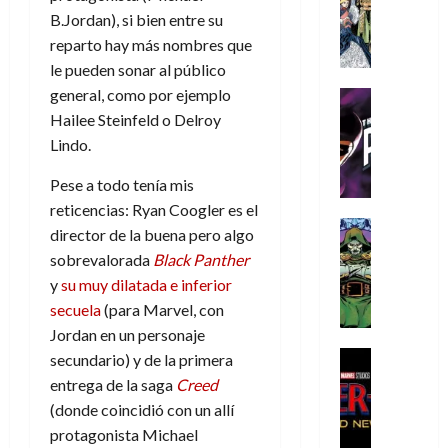
s
Literatura
s
r
,
r
u
B.Jordan), si bien entre su
A
d
c
d
m
i
e
reparto hay más nombres que
m
a
a
e
a
o
r
í
le pueden sonar al público
y
t
l
d
s
e
m
o
e
general, como por ejemplo
o
Cine
u
(
e
c
v
Cómic
e
Hailee Steinfeld o Delroy
r
p
5
g
T
u
e
s
a
Lindo.
a
de
u
h
a
r
p
r
r
agosto
s
e
n
t
Pese a todo tenía mis
e
e
t
de
t
P
d
i
r
s
2026
reticencias: Ryan Coogler es el
e
a
h
o
c
Cómic
a
u
1
director de la buena pero algo
0
L
a
Reseña
l
a
d
n
)
sobrevalorada
Black Panther
L
a
n
a
l
o
a
y
su muy dilatada e inferior
a
L
t
n
,
c
7
secuela
(para Marvel, con
t
i
o
o
f
o
30
de
r
g
m
Jordan en un personaje
s
ó
m
de
agosto
a
a
,
t
Cine
r
secundario) y de la primera
julio
p
de
g
Cómic
d
9
a
m
de
2026
l
entrega de la saga
Creed
Crítica
e
e
0
l
2026
u
e
(donde coincidió con un allí
S
0
d
l
a
g
l
j
protagonista Michael
0
p
i
o
ñ
i
a