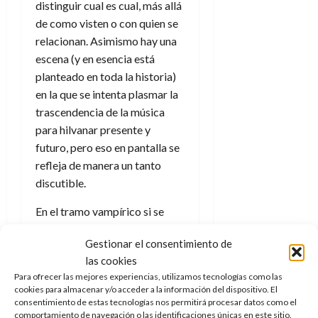
distinguir cual es cual, más allá
d
e
l
0
e
de como visten o con quien se
t
t
A
o
relacionan. Asimismo hay una
u
p
r
r
escena (y en esencia está
o
n
a
planteado en toda la historia)
c
o
en la que se intenta plasmar la
a
9
trascendencia de la música
l
8
de
para hilvanar presente y
i
de
julio
p
futuro, pero eso en pantalla se
julio
de
s
de
refleja de manera un tanto
2026
2026
i
discutible.
0
s
0
En el tramo vampírico si se
7
puede afirmar que es donde
de
Gestionar el consentimiento de
hay más tópicos sobre ello,
julio
las cookies
pero los mismos están bien
de
Para ofrecer las mejores experiencias, utilizamos tecnologías como las
plasmados, en especial el
2026
cookies para almacenar y/o acceder a la información del dispositivo. El
hecho de que a dichos seres
consentimiento de estas tecnologías nos permitirá procesar datos como el
0
comportamiento de navegación o las identificaciones únicas en este sitio.
hay que darles permiso para