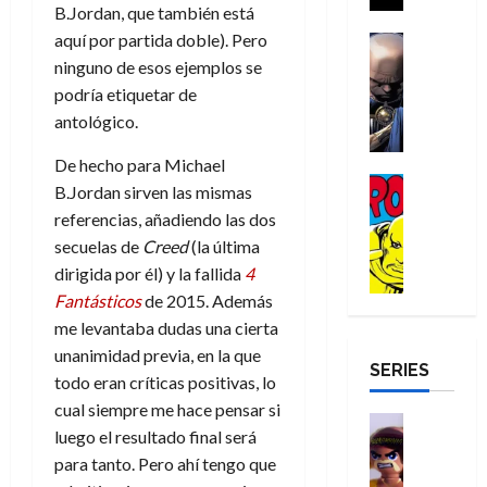
a
i
B.Jordan, que también está
a
s
o
a
r
a
d
aquí por partida doble). Pero
d
H
Cómic
s
d
e
v
e
Reseña
e
o
ninguno de esos ejemplos se
d
e
p
e
r
E
l
m
e
j
e
podría etiquetar de
n
-
l
D
b
l
a
t
antológico.
t
M
V
o
r
h
d
i
u
a
i
c
e
é
e
De hecho para Michael
d
r
n
g
Cómic
t
s
r
e
a
B.Jordan sirven las mismas
a
:
i
Reseña
o
E
o
m
p
referencias, añadiendo las dos
D
B
l
r
x
e
o
e
secuelas de
Creed
(la última
29
o
r
a
M
t
q
c
r
de
dirigida por él) y la fallida
4
c
a
n
u
r
u
i
o
julio
t
n
t
Fantásticos
de 2015. Además
e
a
e
o
f
de
o
d
e
me levantaba dudas una cierta
r
o
n
n
u
2026
r
N
y
t
r
u
unanimidad previa, en la que
a
n
SERIES
D
0
e
l
e
d
n
r
c
todo eran críticas positivas, lo
r
w
a
,
i
c
i
cual siempre me hace pensar si
o
D
s
Juguetes
e
n
a
o
27
luego el resultado final será
o
a
j
Análisis
l
a
m
n
de
para tanto. Pero ahí tengo que
Series
m
y
o
m
r
u
julio
a
H