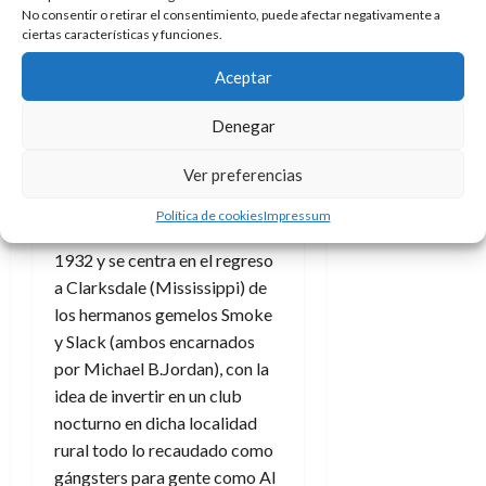
No consentir o retirar el consentimiento, puede afectar negativamente a
entrar en donde estés, algo
ciertas características y funciones.
que se demuestra crucial aquí.
Aceptar
Otro detalle que se le puede
achacar, sin ser tampoco muy
Denegar
grave, es que sus 137 minutos
podrían haberse acortado en
Ver preferencias
la sala de montaje.
Política de cookies
Impressum
Los pecadores
nos sitúa en
1932 y se centra en el regreso
a Clarksdale (Mississippi) de
los hermanos gemelos Smoke
y Slack (ambos encarnados
por Michael B.Jordan), con la
idea de invertir en un club
nocturno en dicha localidad
rural todo lo recaudado como
gángsters para gente como Al