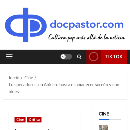
Saltar
al
contenido
TIKTOK
Menú
principal
Inicio
Cine
Los pecadores, un Abierto hasta el amanecer sureño y con
blues
CINE
Cine
Crítica
Cine