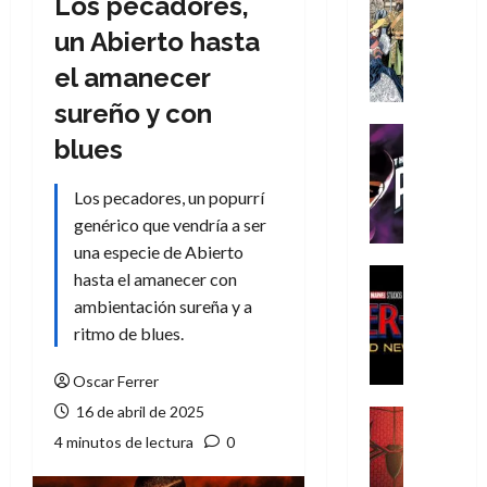
Los pecadores,
Cómic
Literatura
un Abierto hasta
A
el amanecer
m
í
sureño y con
m
Cine
blues
e
Cómic
g
T
Los pecadores, un popurrí
u
h
s
genérico que vendría a ser
e
t
P
una especie de Abierto
a
h
Cine
hasta el amanecer con
L
a
Cómic
ambientación sureña y a
Crítica
a
n
ritmo de blues.
S
L
t
p
i
o
Oscar Ferrer
i
g
m
d
16 de abril de 2025
a
,
Cine
e
Crítica
d
9
4 minutos de lectura
0
r
S
e
0
-
p
l