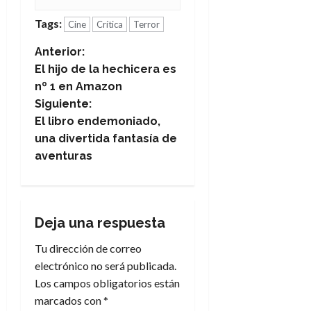
Tags:
Cine
Crítica
Terror
N
Anterior:
El hijo de la hechicera es
a
nº 1 en Amazon
Siguiente:
v
El libro endemoniado,
e
una divertida fantasía de
aventuras
g
a
Deja una respuesta
c
Tu dirección de correo
i
electrónico no será publicada.
Los campos obligatorios están
ó
marcados con
*