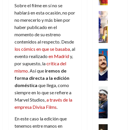
e
m
a
2026
j
o
r
Sobre el filme en sí no se
l
l
e
s
o
s
e
23
0
k
hablará en esta ocasión, no por
e
j
o
Juguetes
r
(
de
H
x
Análisis
o
c
no merecerlo y más bien por
v
p
julio
5
o
Series
p
r
u
haber publicado en el
i
a
de
de
P
g
e
d
l
l
2026
r
momento de su estreno
agosto
l
a
r
e
t
l
t
de
contenidos al respecto. Desde
a
0
n
i
l
a
2026
a
e
los cómics en que se basaba
, al
y
e
m
o
Series
s
n
1
0
m
evento realizado
en Madrid
y,
n
Cine
e
e
d
o
)
o
Misceláne
P
por supuesto, la
crítica del
n
s
e
d
C
b
l
t
p
mismo
. Así que
iremos de
l
e
7
u
i
a
o
e
a
forma directa a la edición
M
de
a
l
y
q
r
c
a
doméstica
que llega, como
agosto
n
y
m
Crítica
u
a
i
de
r
siempre en lo que se refiere a
d
W
Series
o
e
d
e
2026
v
Marvel Studios,
a través de la
o
T
W
b
a
o
n
e
l
0
e
empresa Divisa Films
.
E
i
n
c
l
a
d
R
l
t
i
30
En este caso la edición que
c
L
a
:
i
a
de
31
u
tenemos entre manos en
a
w
u
Análisis
c
julio
f
de