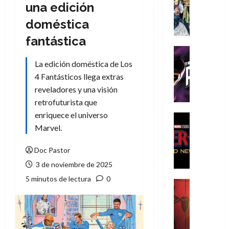
Literatura
una edición
A
doméstica
m
í
fantástica
m
Cine
e
Cómic
La edición doméstica de Los
g
T
4 Fantásticos llega extras
u
h
reveladores y una visión
s
e
retrofuturista que
t
P
enriquece el universo
a
h
Cine
L
a
Cómic
Marvel.
Crítica
a
n
S
L
t
Doc Pastor
p
i
o
3 de noviembre de 2025
i
g
m
5 minutos de lectura
0
d
a
,
Cine
e
Crítica
d
9
r
S
e
0
-
p
l
a
M
i
o
ñ