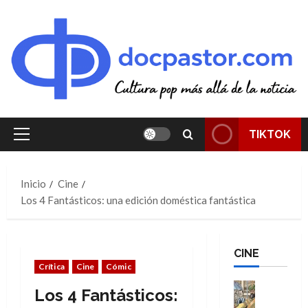
Saltar
al
contenido
TIKTOK
Menú
principal
Inicio
Cine
Los 4 Fantásticos: una edición doméstica fantástica
CINE
Crítica
Cine
Cómic
Cine
Los 4 Fantásticos:
Cómic