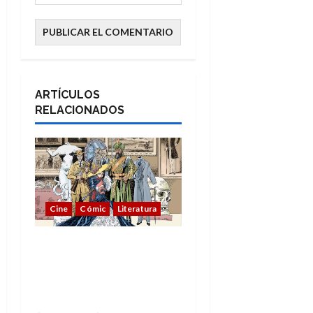
ARTÍCULOS
RELACIONADOS
Cine
Cómic
Literatura
A mí me gusta La Liga
de los Hombres
Extraordinarios (parte
1)