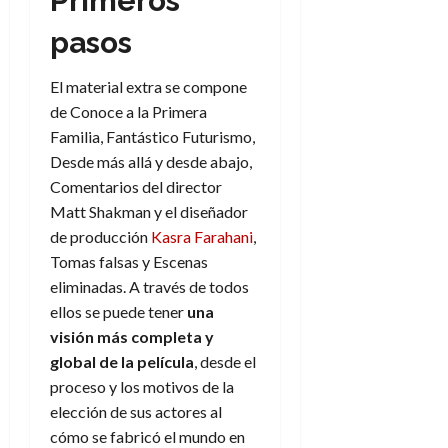
Primeros
e
t
t
A
o
pasos
u
p
r
r
o
n
a
El material extra se compone
c
o
de Conoce a la Primera
a
9
Familia, Fantástico Futurismo,
l
8
de
i
Desde más allá y desde abajo,
de
julio
p
julio
Comentarios del director
de
s
de
2026
Matt Shakman y el diseñador
2026
i
de producción
Kasra Farahani
,
0
s
0
Tomas falsas y Escenas
eliminadas. A través de todos
7
ellos se puede tener
una
de
visión más completa y
julio
de
global de la película
, desde el
2026
proceso y los motivos de la
0
elección de sus actores al
cómo se fabricó el mundo en