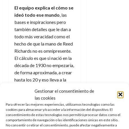
El equipo explica el cómo se
ideó todo ese mundo
, las
bases e inspiraciones pero
también detalles que le dan a
todo más veracidad como el
hecho de que la mano de Reed
Richards no es omnipresente.
El cálculo es que si nació en la
década de 1930 no empezaría,
de forma aproximada, a crear
hasta los 20 y eso lleva a la
década de 1950 y es en la
Gestionar el consentimiento de
tecnología nacida en ese
las cookies
momento, y posterior, donde
Para ofrecer las mejores experiencias, utilizamos tecnologías como las
todo empieza a desviarse de lo
cookies para almacenar y/o acceder a la información del dispositivo. El
consentimiento de estas tecnologías nos permitirá procesar datos como el
que es nuestra realidad.
comportamiento de navegación o las identificaciones únicas en este sitio.
No consentir o retirar el consentimiento, puede afectar negativamente a