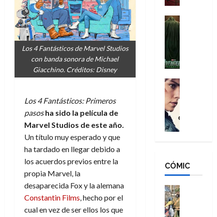
a
d
s
o
n
e
H
Cine
s
:
r
Cómic
o
d
Misceláne
B
-
m
e
V
Los 4 Fantásticos de Marvel Studios
r
M
b
l
e
con banda sonora de Michael
a
a
r
h
n
Giacchino. Créditos: Disney
n
n
e
é
g
d
:
Cine
s
r
a
Crítica
N
B
E
o
Los 4 Fantásticos: Primeros
d
C
e
r
x
e
o
l
pasos
ha sido la película de
w
a
t
q
r
e
D
Marvel Studios de este año.
n
r
u
e
a
a
d
Un título muy esperado y que
a
e
s
n
y
N
o
n
ha tardado en llegar debido a
:
e
,
e
r
u
los acuerdos previos entre la
D
CÓMIC
r
m
w
d
n
propia Marvel, la
o
:
e
D
i
c
desaparecida Fox y la alemana
o
R
j
a
Cine
n
a
m
Constantin Films
, hecho por el
e
Cómic
o
y
a
m
s
Literatura
s
cual en vez de ser ellos los que
r
,
r
u