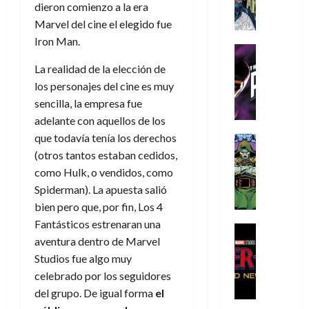
A
d
c
d
m
dieron comienzo a la era
i
e
m
a
a
e
a
o
r
Marvel del cine el elegido fue
í
y
t
l
d
s
e
Iron Man.
m
o
e
o
Cine
u
(
e
c
v
Cómic
e
r
p
La realidad de la elección de
5
g
T
u
e
s
a
a
los personajes del cine es muy
de
u
h
a
r
p
r
r
agosto
sencilla, la empresa fue
s
e
n
t
e
e
t
de
adelante con aquellos de los
t
P
d
i
r
s
2026
e
a
que todavía tenía los derechos
h
o
c
Cómic
a
u
1
0
L
a
Reseña
l
a
(otros tantos estaban cedidos,
d
n
)
L
a
n
a
l
o
como Hulk, o vendidos, como
a
a
L
t
n
,
c
Spiderman). La apuesta salió
7
t
i
o
o
f
o
30
bien pero que, por fin, Los 4
de
r
g
m
s
ó
m
de
agosto
Fantásticos estrenaran una
a
a
,
t
Cine
r
julio
p
de
aventura dentro de Marvel
g
Cómic
d
9
a
m
de
2026
l
Crítica
e
Studios fue algo muy
e
0
l
2026
u
e
S
0
d
l
a
g
celebrado por los seguidores
l
j
0
p
i
o
ñ
i
a
del grupo. De igual forma
el
a
i
a
s
o
a
r