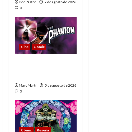
Doc Pastor
7 de agosto de 2026
0
Cine
Cómic
The Phantom, 90 años
del héroe que nunca
muere
Marc Martí
5 de agosto de 2026
0
Cómic
Reseña