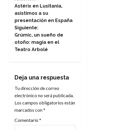
N
Astérix en Lusitania,
a
asistimos a su
presentación en España
v
Siguiente:
e
Grúmic, un sueño de
otoño: magia en el
g
Teatro Arbolé
a
c
Deja una respuesta
i
Tu dirección de correo
electrónico no será publicada.
ó
Los campos obligatorios están
n
marcados con
*
Comentario
*
d