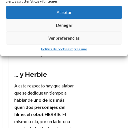
ciertas características y funciones.
Aceptar
Denegar
Ver preferencias
Logo de los 4 Fantásticos de
Marvel Studios. Créditos:
Política de cookies
Impressum
Disney/Marvel
… y Herbie
A este respecto hay que alabar
que se dedique un tiempo a
hablar de
uno de los más
queridos personajes del
filme: el robot HERBIE.
El
mismo tenía, por un lado, una