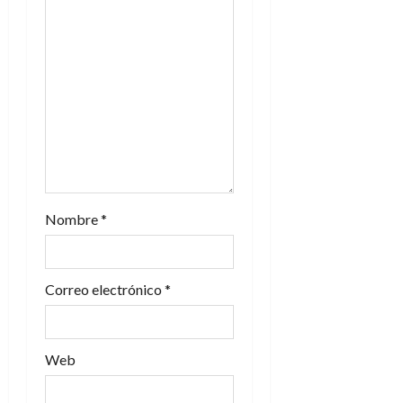
e
e
n
t
r
a
Nombre
*
d
a
Correo electrónico
*
s
Web