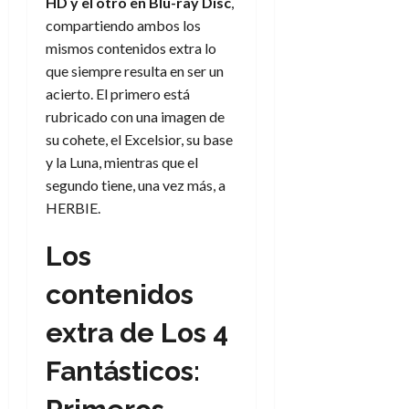
a
d
HD y el otro en Blu-ray Disc
,
d
de
:
0
l
n
b
e
e
compartiendo ambos los
julio
e
i
a
i
l
l
de
mismos contenidos extra lo
l
p
l
l
a
2026
a
que siempre resulta en ser un
o
s
d
i
l
W
0
acierto. El primero está
r
i
e
d
í
W
i
s
rubricado con una imagen de
l
a
n
E
g
y
su cohete, el Excelsior, su base
M
d
e
e
s
u
c
a
y la Luna, mientras que el
6
n
u
n
o
segundo tiene, una vez más, a
de
y
p
d
m
agosto
3
HERBIE.
e
u
i
o
de
de
l
n
a
2026
c
agosto
Los
d
t
l
de
o
0
e
o
2026
n
contenidos
s
d
t
20
0
t
e
r
de
extra de Los 4
i
n
julio
a
n
o
de
c
Fantásticos:
o
r
2026
u
d
e
l
0