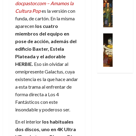
l
s
Cómic
:
docpastor.com – Amamos la
n
de
i
i
julio
Series
t
s
p
h
2026
Cultura Pop
es la versión con
p
c
de
X
u
o
r
o
ó
c
funda, de cartón. En la misma
2026
0
-
r
:
i
m
a
i
aparecen
los cuatro
M
0
a
e
m
e
l
ó
miembros del equipo en
e
p
l
e
Series
n
D
n
n
pose de acción, además del
Análisis
o
o
r
a
o
d
’
Cómic
edificio Baxter, Estela
p
p
a
j
c
e
X
9
c
t
s
Plateada y el adorable
e
t
M
-
7
o
i
i
a
HERBIE.
Eso sin olvidar al
o
a
M
(
n
m
m
u
r
omnipresente Galactus, cuya
r
e
2
q
i
p
n
E
v
existencia es la que hace andar
n
×
u
s
r
a
x
e
a esta trama al enfrentar de
’
4
i
m
e
l
t
l
9
forma directa a Los 4
)
s
o
s
e
r
7
:
Fantásticos con este
t
y
i
y
a
30
(
A
ó
l
insondable y poderoso ser.
o
e
ñ
de
2
p
l
a
n
n
o
julio
×
o
En el interior
los habituales
a
a
e
d
de
3
c
f
dos discos, uno en 4K Ultra
m
s
a
2026
29
)
a
i