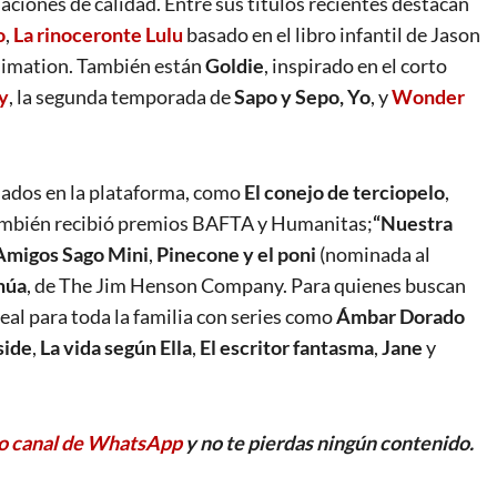
ciones de calidad. Entre sus títulos recientes destacan
o
,
La rinoceronte Lulu
basado en el libro infantil de Jason
mation. También están
Goldie
, inspirado en el corto
y
, la segunda temporada de
Sapo y Sepo,
Yo
, y
Wonder
dados en la plataforma, como
El conejo de terciopelo
,
ambién recibió premios BAFTA y Humanitas;
“Nuestra
Amigos Sago Mini
,
Pinecone y el poni
(nominada al
inúa
, de The Jim Henson Company. Para quienes buscan
eal para toda la familia con series como
Ámbar Dorado
side
,
La vida según Ella
,
El escritor fantasma
,
Jane
y
o canal de WhatsApp
y no te pierdas ningún contenido.