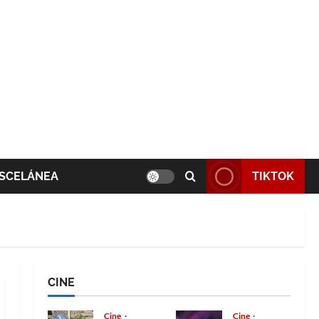
SCELÁNEA
TIKTOK
CINE
Cine
Cine