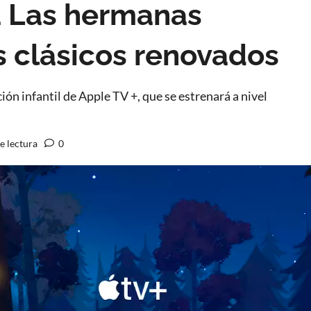
a Las hermanas
 clásicos renovados
n infantil de Apple TV +, que se estrenará a nivel
e lectura
0