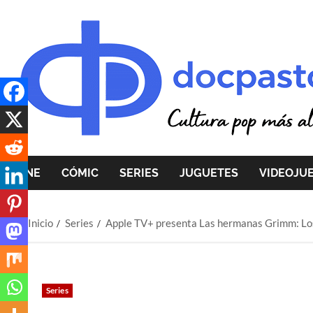
Saltar
al
contenido
CINE
CÓMIC
SERIES
JUGUETES
VIDEOJU
Inicio
Series
Apple TV+ presenta Las hermanas Grimm: Los
Series