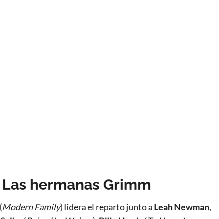
e Las hermanas Grimm
(
Modern Family
) lidera el reparto junto a
Leah Newman
,