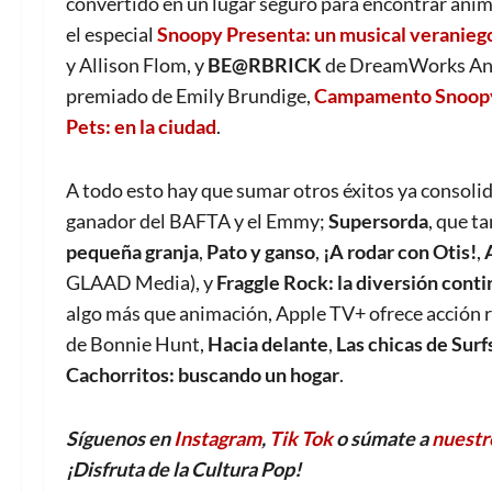
convertido en un lugar seguro para encontrar anima
el especial
Snoopy Presenta: un musical veranieg
y Allison Flom, y
BE@RBRICK
de DreamWorks Ani
premiado de Emily Brundige,
Campamento Snoop
Pets: en la ciudad
.
A todo esto hay que sumar otros éxitos ya consoli
ganador del BAFTA y el Emmy;
Supersorda
, que t
pequeña granja
,
Pato y ganso
,
¡A rodar con Otis!
,
GLAAD Media), y
Fraggle Rock: la diversión cont
algo más que animación, Apple TV+ ofrece acción r
de Bonnie Hunt,
Hacia delante
,
Las chicas de Surf
Cachorritos: buscando un hogar
.
Síguenos en
Instagram
,
Tik Tok
o súmate a
nuestr
¡Disfruta de la Cultura Pop!