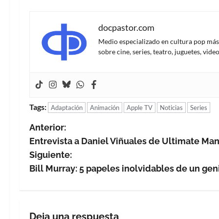
docpastor.com
Medio especializado en cultura pop más al
sobre cine, series, teatro, juguetes, vi
Tags:
Adaptación
Animación
Apple TV
Noticias
Series
N
Anterior:
Entrevista a Daniel Viñuales de Ultimate Man
a
Siguiente:
v
Bill Murray: 5 papeles inolvidables de un ge
e
g
Deja una respuesta