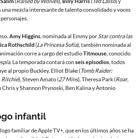
 Salim
(
Raised by Wolves
),
Billy Harris
(
Ted Lasso
) y
Es una mezcla interesante de talento consolidado y voces
 personajes.
eso.
Amy Higgins
, nominada al Emmy por
Star contra las
ica Rothschild
(
La Princesa Sofía
), también nominada al
 animación corre a cargo del estudio
Titmouse
, conocido
espía
. La temporada contará con
seis episodios
, todos
 al propio Buckley, Elliot Blake (
Tomb Raider:
 Ritchie
), Steven Amato (
27 Mins
), Theresa Park (
Roar
,
o Chris y Shannon Prynoski, Ben Kalina y Antonio
go infantil
álogo familiar de Apple TV+, que en los últimos años se ha