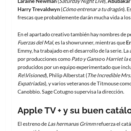
Laraine Newman
(
Saturday Night Live
),
Abubakar
Harry Trevaldwyn
(
Cómo entrenar a tu dragón
). 
frescas que probablemente darán mucha vida a los
En el apartado creativo también hay nombres de p
Fuerzas del Mal
, es la showrunner, mientras que
Er
Emmy, ha trabajado en el desarrollo de la serie. La
por producciones como
Pato y Ganso
o
Harriet la 
producidos por un equipo experimentado que incluye
Re\Visioned
), Philip Alberstat (
The Incredible Mrs.
Expatriadas
), y varios veteranos de Titmouse com
Canobbio. Sage Cotugno supervisa la dirección.
Apple TV + y su buen catálo
El estreno de
Las hermanas Grimm
refuerza el cat