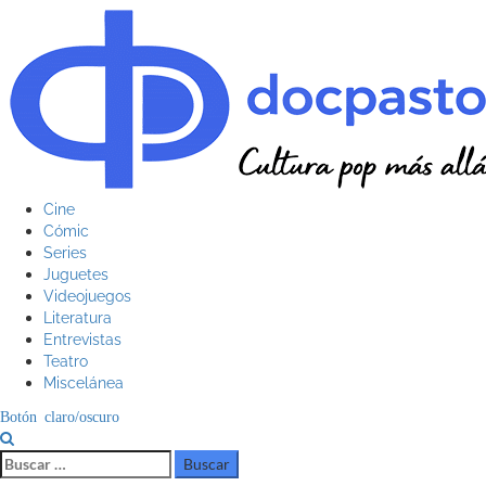
Saltar
al
contenido
Menú
Cine
principal
Cómic
Series
Juguetes
Videojuegos
Literatura
Entrevistas
Teatro
Miscelánea
Botón claro/oscuro
Buscar: