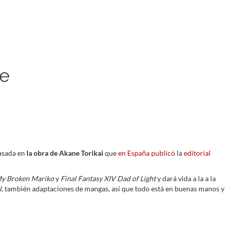
ne
basada en
la obra de Akane Torikai
que
en España publicó
la
editorial
y Broken Mariko
y
Final Fantasy XIV Dad of Light
y dará vida a la a la
l
, también adaptaciones de mangas, así que todo está en buenas manos y