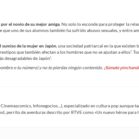
 por el novio de su mejor amiga
. No solo lo esconde para proteger la rel
re que uno de sus alumnos también ha sufrido abusos sexuales, y entre a
el sumiso de la mujer en Japón
, una sociedad patriarcal en la que existen 
reotipos que también afectan a los hombres que no se ajustan a ellos”. T
ás desagradables de Japón”.
nombre o tu número) y no te pierdas ningún contenido.
¡Súmate pinchando
Í, Cinemascomics, Infonegocios…), especializado en cultura pop aunque ta
Frost, perrito de aventuras descrito por RTVE como «Un nuevo héroe para