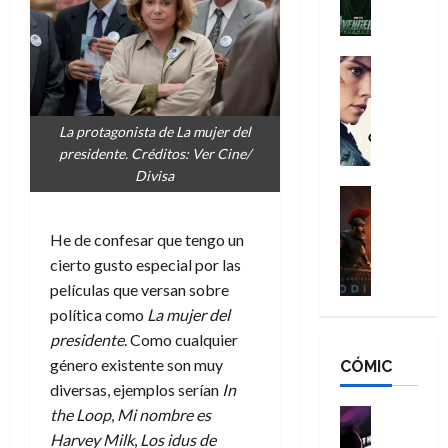
l
e
a
a
h
n
n
n
é
g
d
:
Cine
r
a
Crítica
N
B
o
d
C
e
r
e
o
l
w
a
La protagonista de La mujer del
q
r
e
D
n
presidente. Créditos: Ver Cine/
u
e
a
a
d
Divisa
e
s
n
y
Cine
N
n
:
e
Crítica
,
e
u
L
D
r
m
He de confesar que tengo un
w
n
a
o
:
e
D
cierto gusto especial por las
c
O
o
R
j
a
a
películas que versan sobre
d
m
e
o
y
m
política como
La mujer del
i
s
s
r
,
u
presidente
. Como cualquier
s
d
c
d
m
e
género existente son muy
CÓMIC
e
a
a
e
a
r
a
y
diversas, ejemplos serían
In
t
l
d
e
d
o
e
the Loop
,
Mi nombre es
o
Cine
u
e
c
v
Cómic
e
r
Harvey Milk
,
Los idus de
5