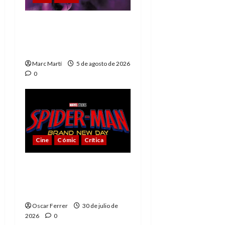
The Phantom, 90 años
del héroe que nunca
muere
Marc Martí
5 de agosto de 2026
0
Cine
Cómic
Crítica
Spider-Man: Brand New
Day, mejor de lo
esperado
Oscar Ferrer
30 de julio de
2026
0