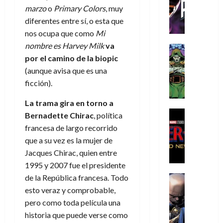
C
T
u
e
s
a
marzo
o
Primary Colors
, muy
de
h
h
a
r
p
r
agosto
diferentes entre sí, o esta que
r
e
n
t
e
e
de
nos ocupa que como
Mi
i
P
d
i
r
s
2026
nombre es Harvey Milk
va
s
h
o
c
Cómic
a
u
0
t
a
Reseña
por el camino de la biopic
l
a
d
n
L
o
n
a
l
(aunque avisa que es una
o
a
a
p
t
n
,
c
ficción).
t
h
o
o
f
o
30
r
e
m
s
ó
La trama gira en torno a
m
de
a
r
,
t
Cine
r
Bernadette Chirac
, política
julio
p
g
Cómic
N
9
a
m
de
l
francesa de largo recorrido
Crítica
e
o
0
l
2026
u
e
que a su vez es la mujer de
S
d
l
a
g
l
j
0
Jacques Chirac, quien entre
p
i
a
ñ
i
a
a
i
1995 y 2007 fue el presidente
a
n
o
a
r
a
d
d
de la República francesa. Todo
Cómic
,
s
d
e
v
e
Reseña
e
u
d
e
esto veraz y comprobable,
p
e
r
E
l
n
e
j
e
pero como toda película una
n
-
l
D
a
l
a
t
t
historia que puede verse como
M
V
o
e
h
d