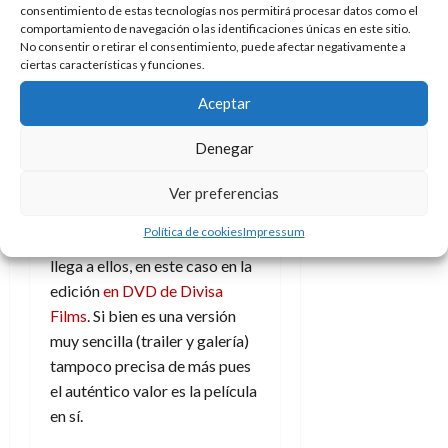
Divertida y
r
a
consentimiento de estas tecnologías nos permitirá procesar datos como el
9
comportamiento de navegación o las identificaciones únicas en este sitio.
m
l
8
de
edición
No consentir o retirar el consentimiento, puede afectar negativamente a
a
i
de
julio
ciertas características y funciones.
t
p
julio
de
sencilla
o
s
de
2026
Aceptar
f
2026
i
0
La mujer del presidente
es uno
í
s
Denegar
0
s
de esos pequeños títulos que
i
en ocasiones pasan
7
Ver preferencias
c
de
desapercibidos en su estreno y
o
julio
Política de cookies
Impressum
que es después cuando uno
?
de
llega a ellos, en este caso en la
2026
S
edición
en DVD de Divisa
í
0
Films
. Si bien es una versión
y
n
muy sencilla (trailer y galería)
o
tampoco precisa de más pues
el auténtico valor es la película
2
en sí.
de