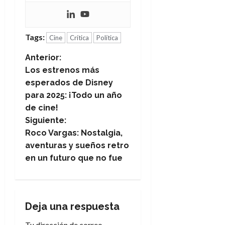
Tags:
Cine
Crítica
Política
N
Anterior:
Los estrenos más
a
esperados de Disney
para 2025: ¡Todo un año
v
de cine!
e
Siguiente:
Roco Vargas: Nostalgia,
g
aventuras y sueños retro
en un futuro que no fue
a
c
i
Deja una respuesta
Tu dirección de correo