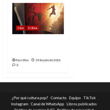
Cine
Crítica
Spider-Man: Brand New
Day, madurar es una
compleja aventura
Paco Silva
29 de julio de 2026
0
¿Por qué cultura pop?
Contacto
Equipo
TikTok
Instagram
Canal de WhatsApp
Libros publicados
Política de cookies (UE)
Política de privacidad