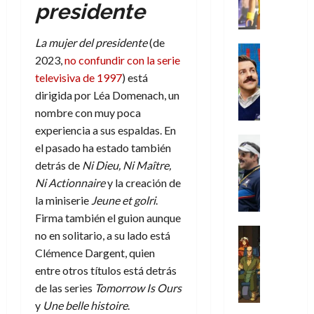
e
d
l
presidente
l
2026
agosto
de
D
l
r
e
t
l
de
julio
o
a
0
i
l
a
2026
a
de
La mujer del presidente
(de
o
y
m
o
Series
s
2026
n
2023,
no confundir con la serie
0
m
m
Cine
e
e
d
o
0
s
o
Misceláne
televisiva de 1997
) está
n
s
e
d
C
d
b
dirigida por Léa Domenach, un
t
p
l
e
u
a
i
o
e
a
nombre con muy poca
M
a
y
l
q
r
c
experiencia a sus espaldas. En
a
n
o
y
Crítica
u
a
i
r
el pasado ha estado también
d
c
W
Series
e
d
e
v
detrás de
Ni Dieu, Ni Maître,
o
T
u
W
a
o
n
e
Ni Actionnaire
y la creación de
l
e
a
E
n
c
l
a
d
n
R
la miniserie
Jeune et golri
.
t
i
30
c
L
d
a
Firma también el guion aunque
i
a
de
31
u
a
o
w
Análisis
c
no en solitario, a su lado está
julio
f
de
l
s
Cómic
l
:
de
i
i
Clémence Dargent, quien
julio
Series
t
s
a
p
2026
p
c
de
entre otros títulos está detrás
X
u
o
n
r
ó
c
2026
0
de las series
Tomorrow Is Ours
-
r
:
o
i
a
i
M
y
Une belle histoire
.
0
a
e
s
m
l
ó