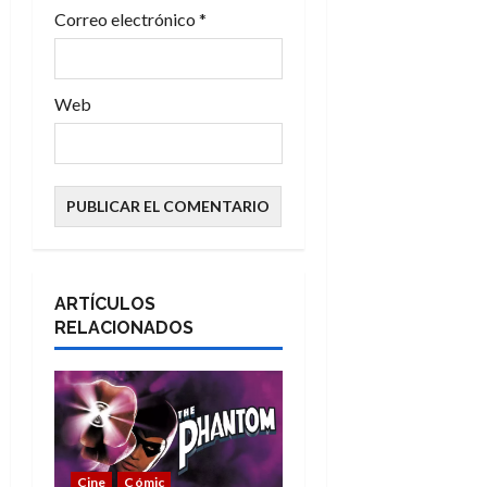
s
Correo electrónico
*
Web
ARTÍCULOS
RELACIONADOS
Cine
Cómic