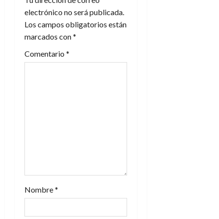
ó
electrónico no será publicada.
n
Los campos obligatorios están
marcados con
*
d
Comentario
*
e
e
n
t
r
a
d
Nombre
*
a