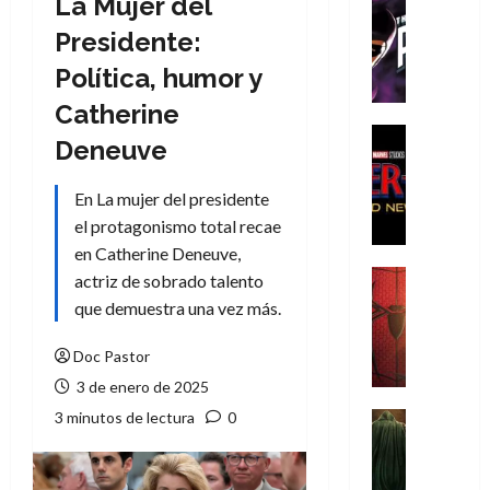
La Mujer del
Cómic
T
Presidente:
h
Política, humor y
e
P
Catherine
h
Cine
Deneuve
a
Cómic
Crítica
n
En La mujer del presidente
S
t
p
el protagonismo total recae
o
i
m
en Catherine Deneuve,
d
,
Cine
actriz de sobrado talento
e
Crítica
9
que demuestra una vez más.
r
S
0
-
p
a
Doc Pastor
M
i
ñ
3 de enero de 2025
a
d
o
n
e
3 minutos de lectura
0
Cine
s
:
r
Cómic
d
Misceláne
B
-
e
V
r
M