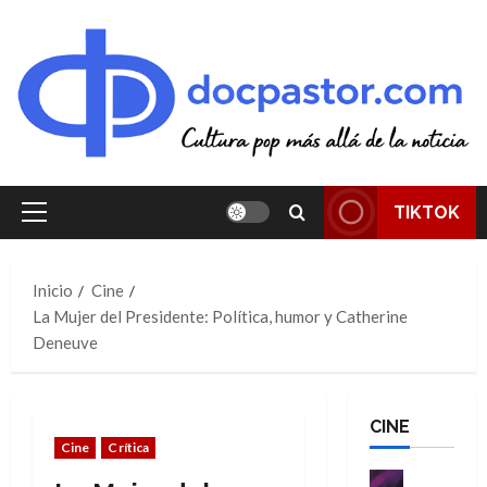
Saltar
al
contenido
TIKTOK
Menú
principal
Inicio
Cine
La Mujer del Presidente: Política, humor y Catherine
Deneuve
CINE
Cine
Crítica
Cine