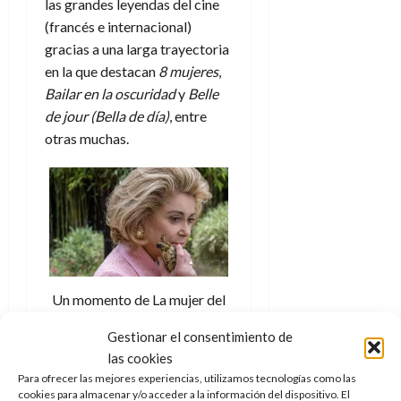
e
d
las grandes leyendas del cine
r
í
r
i
s
l
a
n
(francés e internacional)
a
g
y
M
d
e
27
gracias a una larga trayectoria
y
e
s
u
c
a
de
en la que destacan
8 mujeres
,
?
n
u
n
o
julio
Bailar en la oscuridad
y
Belle
¿
y
p
d
de
m
3
L
e
de jour (Bella de día)
, entre
u
2026
i
o
de
l
l
n
otras muchas.
a
c
agosto
0
e
d
t
l
de
o
g
e
o
2026
n
a
s
d
t
20
0
e
t
e
r
de
l
i
n
julio
a
f
n
o
de
c
i
o
r
2026
u
n
d
e
l
Un momento de La mujer del
0
d
e
t
t
presidente. Créditos: Ver
e
A
o
Gestionar el consentimiento de
u
Cine/ Divisa
l
p
r
las cookies
r
f
o
n
a
Para ofrecer las mejores experiencias, utilizamos tecnologías como las
o
c
o
cookies para almacenar y/o acceder a la información del dispositivo. El