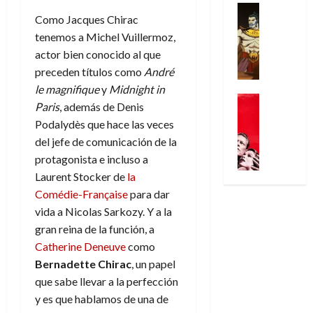
e
p
l
t
e
Series
D
n
Como Jacques Chirac
n
Análisis
o
o
a
r
o
d
’
Cómic
tenemos a Michel Vuillermoz,
p
p
l
a
c
e
X
9
c
actor bien conocido al que
t
g
s
t
M
-
7
o
i
i
i
preceden títulos como
André
o
a
M
(
n
m
a
m
le magnifique
y
Midnight in
r
r
e
2
q
Cine
i
d
p
E
v
Paris
, además de Denis
n
×
Series
u
s
e
r
x
e
Podalydès que hace las veces
’
Videojueg
4
i
m
j
e
t
l
¿
del jefe de comunicación de la
9
)
s
o
a
s
r
A
7
:
protagonista e incluso a
t
y
d
i
a
30
d
(
A
Laurent Stocker de
la
ó
l
e
o
ñ
de
i
2
p
l
a
e
n
Comédie-Française
para dar
o
julio
ó
×
o
a
a
m
e
vida a Nicolas Sarkozy. Y a la
de
s
3
c
f
m
o
s
2026
gran reina de la función, a
29
a
)
a
i
a
c
d
de
Catherine Deneuve
como
l
:
0
l
n
b
i
e
julio
B
Bernadette Chirac
, un papel
e
i
a
i
o
l
de
l
l
que sabe llevar a la perfección
p
l
l
n
a
2026
u
o
s
y es que hablamos de una de
d
i
a
l
-
0
r
i