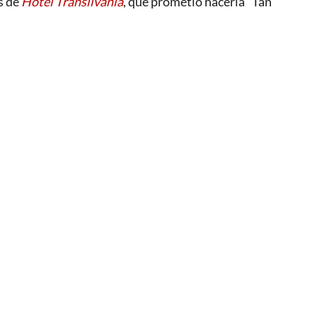
as de
Hotel Transilvania
, que prometió hacerla “Tan