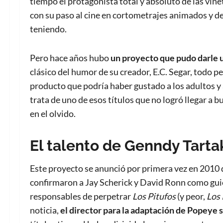
tiempo el protagonista total y absoluto de las viñe
con su paso al cine en cortometrajes animados y des
teniendo.
Pero hace años hubo
un proyecto que pudo darle 
clásico del humor de su creador, E.C. Segar, todo 
producto que podría haber gustado a los adultos y 
trata de uno de esos títulos que no logró llegar a 
en el olvido.
El talento de Genndy Tart
Este proyecto se anunció por primera vez en 2010
confirmaron a Jay Scherick y David Ronn como guion
responsables de perpetrar
Los Pitufos
(y peor,
Los 
noticia,
el director para la adaptación de Popeye