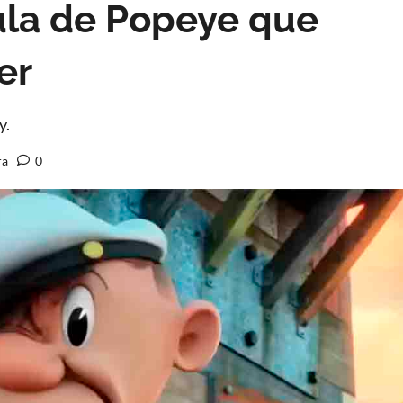
cula de Popeye que
er
y.
ra
0