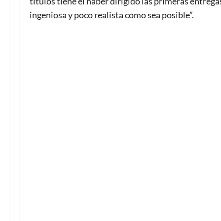
títulos tiene el haber dirigido las primeras entreg
ingeniosa y poco realista como sea posible”.