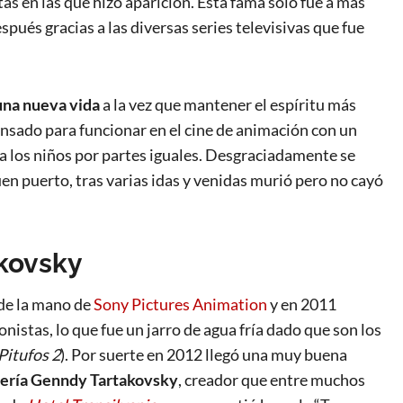
tas en las que hizo aparición. Esta fama solo fue a más
pués gracias a las diversas series televisivas que fue
una nueva vida
a la vez que mantener el espíritu más
pensado para funcionar en el cine de animación con un
a los niños por partes iguales. Desgraciadamente se
buen puerto, tras varias idas y venidas murió pero no cayó
akovsky
 de la mano de
Sony Pictures Animation
y en 2011
istas, lo que fue un jarro de agua fría dado que son los
Pitufos 2
). Por suerte en 2012 llegó una muy buena
 sería Genndy Tartakovsky
, creador que entre muchos