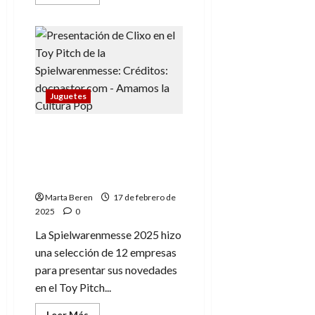
más
acerca
de
Qubitunes:
Nintendo
sin
pantallas
Juguetes
La Spielwarenmesse
presenta una gran
diversidad de juguetes
para 2025
Marta Beren
17 de febrero de
2025
0
La Spielwarenmesse 2025 hizo
una selección de 12 empresas
para presentar sus novedades
en el Toy Pitch...
Leer
Leer Más