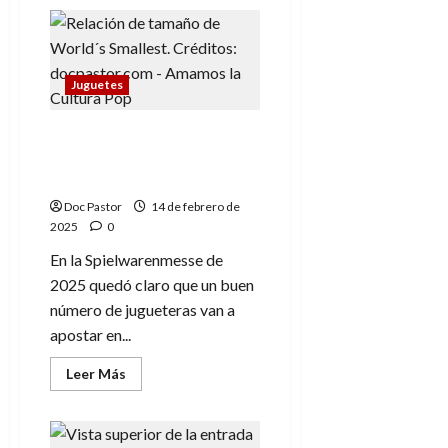
de
Marvel
Legends:
Este
Falcon
sí
Juguetes
es
Danny
Ramirez
El auge de las
minifiguras: tendencia en
la Spielwarenmesse 2025
Doc Pastor
14 de febrero de
2025
0
En la Spielwarenmesse de
2025 quedó claro que un buen
número de jugueteras van a
apostar en...
Leer
Leer Más
más
acerca
de
El
auge