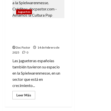
de
las
minifiguras:
Juguetes
tendencia
en
la
Spielwarenmesse
España en la
2025
Spielwarenmesse 2025:
el auge del juguete
nacional
Doc Pastor
14 de febrero de
2025
0
Las jugueteras españolas
también tuvieron su espacio
en la Spielwarenmesse, en un
sector que está en
crecimiento...
Leer
Leer Más
más
acerca
de
España