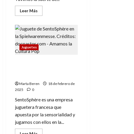
0
Leer
Leer Más
más
acerca
de
«Producir
una
figura
tiene
un
Juguetes
alto
coste»
–
Thomas
SentoSphère, juegos
Eberl,
sensoriales en la
CEO
de
Spielwarenmesse
Bullyland
Marta Beren
18 de febrero de
2025
0
SentoSphère es una empresa
juguetera francesa que
apuesta por la sensorialidad y
jugamos con ellos en la...
Leer
Leer Más