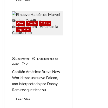
más
acerca
de
La
Spielwarenmesse
presenta
una
Cine
Cómic
Crítica
gran
Juguetes
diversidad
de
juguetes
para
Marvel Legends: Este
2025
Falcon sí es Danny
Ramirez
Doc Pastor
17 de febrero de
2025
0
Capitán América: Brave New
World trae un nuevo Falcon,
uno interpretado por Danny
Ramirez que tiene su...
Leer
Leer Más
más
acerca