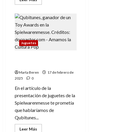
más
acerca
de
SentoSphère,
juegos
sensoriales
en
la
Spielwarenmesse
Juguetes
Qubitunes: Nintendo sin
pantallas
Marta Beren
17 de febrero de
2025
0
En el artículo de la
presentación de juguetes de la
Spielwarenmesse te prometía
que hablaríamos de
Qubitunes...
Leer
Leer Más