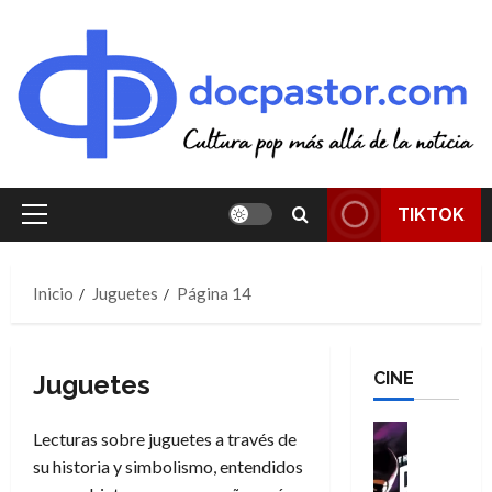
Saltar
al
contenido
TIKTOK
Menú
principal
Inicio
Juguetes
Página 14
CINE
Juguetes
Cine
Lecturas sobre juguetes a través de
Cómic
su historia y simbolismo, entendidos
T