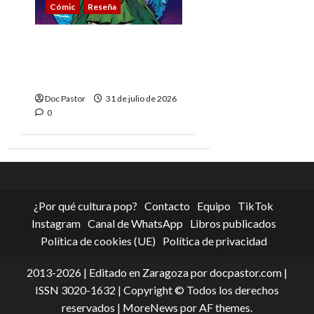
Cómic
Reseña
La tragedia del Doctor
Muerte, el mejor
villano de Marvel
Doc Pastor
31 de julio de 2026
0
¿Por qué cultura pop?
Contacto
Equipo
TikTok
Instagram
Canal de WhatsApp
Libros publicados
Política de cookies (UE)
Política de privacidad
2013-2026 | Editado en Zaragoza por docpastor.com |
ISSN 3020-1632 | Copyright © Todos los derechos
reservados
|
MoreNews
por AF themes.