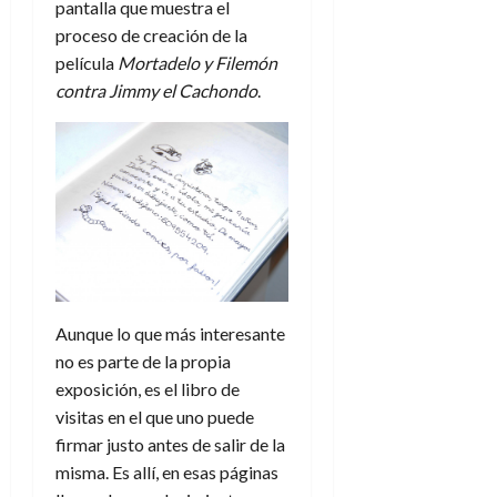
e
julio
pantalla que muestra el
e
i
a
i
l
l
de
proceso de creación de la
l
p
l
l
a
2026
a
película
Mortadelo y Filemón
o
s
d
i
l
W
0
r
i
contra Jimmy el Cachondo
.
e
d
í
W
i
s
l
a
n
E
g
y
M
d
e
e
s
u
c
a
6
n
u
n
o
de
y
p
d
m
agosto
3
e
u
i
o
de
de
l
n
a
2026
c
agosto
d
t
l
de
o
0
e
o
2026
n
s
Aunque lo que más interesante
d
t
20
0
t
e
no es parte de la propia
r
de
i
n
julio
a
exposición, es el libro de
n
o
de
c
visitas en el que uno puede
o
r
2026
u
firmar justo antes de salir de la
d
e
l
0
misma. Es allí, en esas páginas
e
t
t