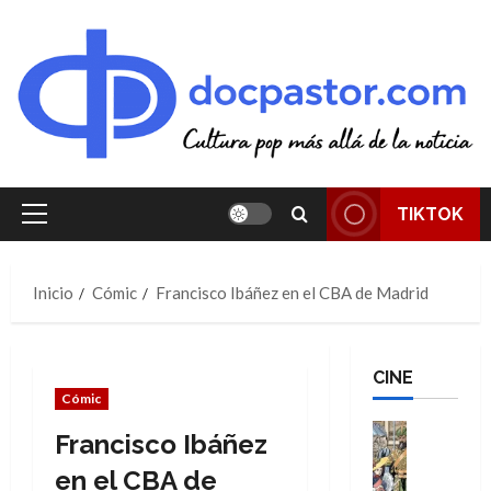
Saltar
al
contenido
TIKTOK
Menú
principal
Inicio
Cómic
Francisco Ibáñez en el CBA de Madrid
CINE
Cómic
Cine
Francisco Ibáñez
Cómic
Literatura
en el CBA de