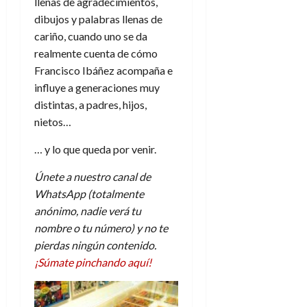
llenas de agradecimientos,
A
o
u
p
dibujos y palabras llenas de
r
r
o
n
cariño, cuando uno se da
a
c
o
realmente cuenta de cómo
a
Francisco Ibáñez acompaña e
9
l
8
de
influye a generaciones muy
i
de
julio
distintas, a padres, hijos,
p
julio
de
nietos…
s
de
2026
2026
i
… y lo que queda por venir.
0
s
0
Únete a nuestro canal de
7
WhatsApp (totalmente
de
anónimo, nadie verá tu
julio
nombre o tu número) y no te
de
2026
pierdas ningún contenido.
¡Súmate pinchando aquí!
0