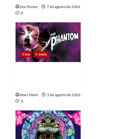
Doc Pastor
7 de agosto de 2026
0
Cine
Cómic
The Phantom, 90 años
del héroe que nunca
muere
Marc Martí
5 de agosto de 2026
0