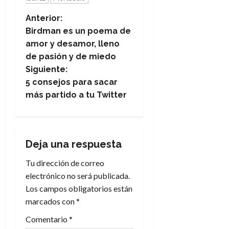
N
Anterior:
Birdman es un poema de
a
amor y desamor, lleno
de pasión y de miedo
v
Siguiente:
e
5 consejos para sacar
más partido a tu Twitter
g
a
Deja una respuesta
c
Tu dirección de correo
i
electrónico no será publicada.
Los campos obligatorios están
ó
marcados con
*
n
Comentario
*