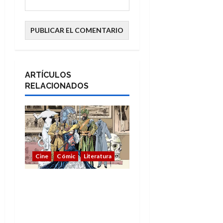
ARTÍCULOS
RELACIONADOS
Cine
Cómic
Literatura
A mí me gusta La Liga
de los Hombres
Extraordinarios (parte
1)