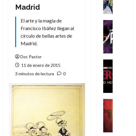
A
Madrid
m
í
El arte y la magia de
m
Cine
e
Francisco Ibáñez llegan al
Cómic
g
T
círculo de bellas artes de
u
h
Madrid.
s
e
t
P
Doc Pastor
a
h
Cine
11 de enero de 2015
L
a
Cómic
3 minutos de lectura
0
Crítica
a
n
S
L
t
p
i
o
i
g
m
d
a
,
Cine
e
Crítica
d
9
r
S
e
0
-
p
l
a
M
i
o
ñ
a
d
s
o