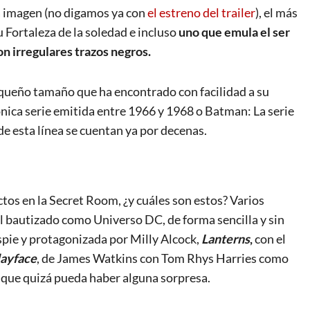
a imagen (no digamos ya con
el estreno del trailer
), el más
u Fortaleza de la soledad e incluso
uno que emula el ser
on irregulares trazos negros
.
equeño tamaño que ha encontrado con facilidad a su
ónica serie emitida entre 1966 y 1968 o Batman: La serie
e esta línea se cuentan ya por decenas.
os en la Secret Room, ¿y cuáles son estos? Varios
l bautizado como Universo DC, de forma sencilla y sin
espie y protagonizada por Milly Alcock,
Lanterns
,
con el
layface
, de James Watkins con Tom Rhys Harries como
unque quizá pueda haber alguna sorpresa.