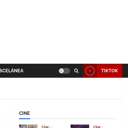
SCELÁNEA
TIKTOK
CINE
Cine
Cine