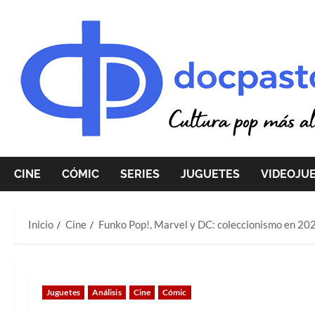
Saltar
al
contenido
CINE
CÓMIC
SERIES
JUGUETES
VIDEOJU
Inicio
Cine
Funko Pop!, Marvel y DC: coleccionismo en 20
Juguetes
Análisis
Cine
Cómic