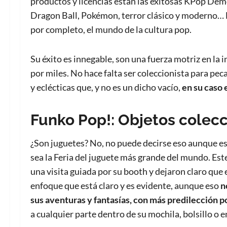
productos y licencias están las exitosas KPop De
Dragon Ball, Pokémon, terror clásico y moderno… B
por completo, el mundo de la cultura pop.
Su éxito es innegable, son una fuerza motriz en la
por miles. No hace falta ser coleccionista para pec
y eclécticas que, y no es un dicho vacío,
en su caso 
Funko Pop!: Objetos colecc
¿Son juguetes? No, no puede decirse eso aunque e
sea la Feria del juguete más grande del mundo. Este
una visita guiada por su booth y dejaron claro que
enfoque que está claro y es evidente, aunque eso
n
sus aventuras y fantasías, con más predilección p
a cualquier parte dentro de su mochila, bolsillo o 