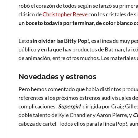
robó el corazón de todos según se lanzó su primer
clásico de
Christopher Reeve
con los cristales de s
un boceto todavía por terminar, de color blanco
c
Esto
sin olvidar las Bitty Pop!
, esa línea de muy p
público y en la que hay productos de Batman, la ic
de animación, entre otros muchos. Los materiales d
Novedades y estrenos
Pero hemos comentado que había distintos product
referentes a los próximos estrenos audivisuales de
complicaciones:
Supergirl
, dirigida por Craig Gill
doble talento de Kyle Chandler y Aaron Pierre, y
C
cabeza de cartel. Todos ellos para la línea Pop!, a