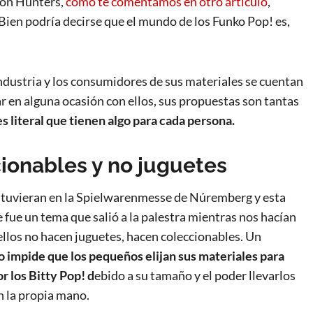
mon Hunters,
como te comentamos en otro artículo
,
ien podría decirse que el mundo de los Funko Pop! es,
 industria y los consumidores de sus materiales se cuentan
ar en alguna ocasión con ellos, sus propuestas son tantas
es literal que tienen algo para cada persona.
ionables y no juguetes
stuvieran en la Spielwarenmesse de Núremberg y esta
 fue un tema que salió a la palestra mientras nos hacían
 ellos no hacen juguetes, hacen coleccionables. Un
o impide que los pequeños elijan sus materiales para
or los Bitty Pop!
d
ebido a su tamaño y el poder llevarlos
en la propia mano.