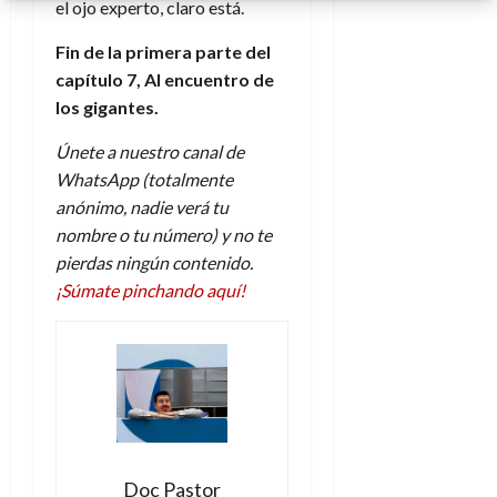
el ojo experto, claro está.
d
e
l
0
e
t
t
Fin de la primera parte del
A
o
u
capítulo 7, Al encuentro de
p
r
r
los gigantes.
o
n
a
c
o
Únete a nuestro canal de
a
9
WhatsApp (totalmente
l
8
de
i
anónimo, nadie verá tu
de
julio
p
julio
nombre o tu número) y no te
de
s
de
2026
pierdas ningún contenido.
2026
i
¡Súmate pinchando aquí!
0
s
0
7
de
julio
de
2026
0
Doc Pastor