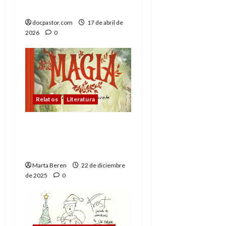
el Día del Libro
docpastor.com
17 de abril de
2026
0
Relatos
Literatura
Magia: Tu cuaderno
secreto; Creer para
disfrutar la magia
Marta Beren
22 de diciembre
de 2025
0