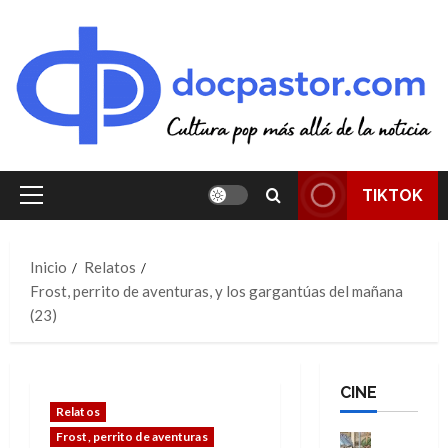
Saltar
al
contenido
TIKTOK
Menú
principal
Inicio
Relatos
Frost, perrito de aventuras, y los gargantúas del mañana
(23)
CINE
Relatos
Frost, perrito de aventuras
Cine