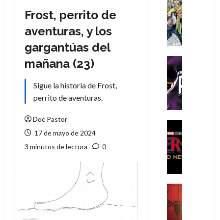
Cómic
Frost, perrito de
Literatura
A
aventuras, y los
m
gargantúas del
í
m
Cine
mañana (23)
e
Cómic
g
T
Sigue la historia de Frost,
u
h
perrito de aventuras.
s
e
t
P
Doc Pastor
a
h
Cine
17 de mayo de 2024
L
a
Cómic
Crítica
a
n
3 minutos de lectura
0
S
L
t
p
i
o
i
g
m
d
a
,
Cine
e
Crítica
d
9
r
S
e
0
-
p
l