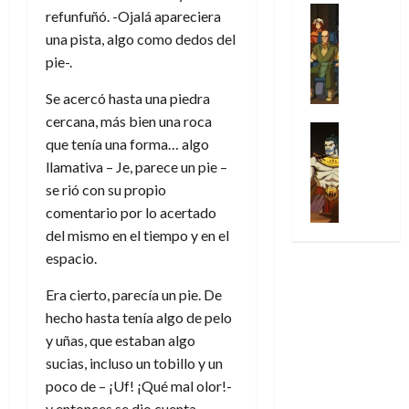
31
u
a
w
u
Análisis
c
refunfuñó. -Ojalá apareciera
julio
f
de
l
s
Cómic
:
n
de
i
i
una pista, algo como dedos del
julio
Series
t
s
p
h
2026
p
c
de
pie-.
X
u
o
r
o
ó
c
2026
0
-
r
:
i
m
a
i
Se acercó hasta una piedra
M
0
a
e
m
e
l
ó
cercana, más bien una roca
e
p
l
e
Series
n
D
n
que tenía una forma… algo
n
Análisis
o
o
r
a
o
d
’
Cómic
llamativa – Je, parece un pie –
p
p
a
j
c
e
X
9
c
se rió con su propio
t
s
e
t
M
-
7
o
i
i
comentario por lo acertado
a
o
a
M
(
n
m
m
u
del mismo en el tiempo y en el
r
r
e
2
q
i
p
n
E
v
espacio.
n
×
u
s
r
a
x
e
’
4
i
m
e
l
Era cierto, parecía un pie. De
t
l
9
)
s
o
s
e
r
hecho hasta tenía algo de pelo
7
:
t
y
i
y
a
y uñas, que estaban algo
30
(
A
ó
l
o
e
ñ
de
sucias, incluso un tobillo y un
2
p
l
a
n
n
o
julio
×
poco de – ¡Uf! ¡Qué mal olor!-
o
a
a
e
d
de
3
c
y entonces se dio cuenta.