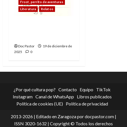
Frost, perrito de aventuras
Literatura
Relatos
Frost, perrito de
aventuras: Un sustituto
para Navidad
Doc Pastor
19 de diciembre de
2025
0
¿Por qué cultura pop?
Contacto
Equipo
TikTok
Instagram
Canal de WhatsApp
Libros publicados
Política de cookies (UE)
Política de privacidad
2013-2026 | Editado en Zaragoza por docpastor.com |
ISSN 3020-1632 | Copyright © Todos los derechos