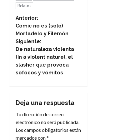
Relatos
N
Anterior:
Cómic no es (solo)
a
Mortadelo y Filemón
Siguiente:
v
De naturaleza violenta
e
(In a violent nature), el
slasher que provoca
g
sofocos y vómitos
a
c
Deja una respuesta
i
Tu dirección de correo
electrónico no será publicada.
ó
Los campos obligatorios están
n
marcados con
*