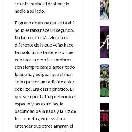
s
Literatura
s
r
,
se enfrentaba al destino sin
r
u
A
d
c
d
m
i
e
nadie a su lado.
m
a
a
e
a
o
r
í
y
t
l
d
El grano de arena que está ahí
s
e
m
o
e
o
Cine
u
(
no lo estaba hace un segundo,
e
c
v
Cómic
e
r
p
la duna que estás viendo es
5
g
T
u
e
s
a
a
de
diferente de la que veías hace
u
h
a
r
p
r
r
agosto
tan solo un instante, el sol cae
s
e
n
t
e
e
t
de
t
con fuerza pero las sombras
P
d
i
r
s
2026
e
a
h
o
c
son siempre cambiantes, todo
Cómic
a
u
1
0
L
a
Reseña
l
a
d
lo que hay es igual que el mar
n
)
L
a
n
a
l
o
a
solo que con un radiante color
a
L
t
n
,
c
cobrizo. Era casi hipnótico. Él
7
t
i
o
o
f
o
30
de
que siempre había preferido el
r
g
m
s
ó
m
de
agosto
espacio y las estrellas, la
a
a
,
t
Cine
r
julio
p
de
g
Cómic
oscuridad de la nada y la luz de
d
9
a
m
de
2026
l
Crítica
e
e
0
l
los cometas, empezaba a
2026
u
e
S
0
d
l
a
g
l
entender que otros amaran el
j
0
p
i
o
ñ
i
a