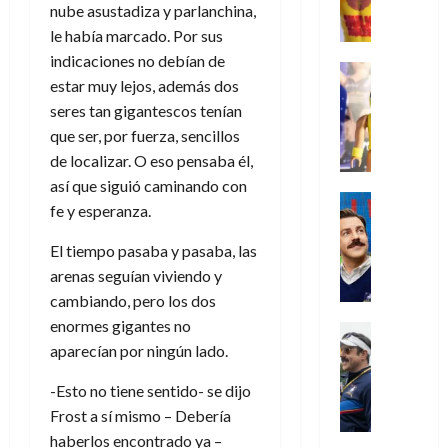
,
,
y
e
i
de
e
nube asustadiza y parlanchina,
l
u
e
m
a
2026
j
o
r
le había marcado. Por sus
l
l
e
s
o
s
e
indicaciones no debían de
23
0
k
e
j
o
Juguetes
r
(
de
estar muy lejos, además dos
H
x
Análisis
o
c
v
p
julio
5
o
Series
seres tan gigantescos tenían
p
r
u
i
a
de
de
P
g
e
d
que ser, por fuerza, sencillos
l
l
2026
r
agosto
l
a
r
e
t
de localizar. O eso pensaba él,
l
t
de
a
0
n
i
l
a
2026
a
e
así que siguió caminando con
y
e
m
o
Series
s
n
1
fe y esperanza.
0
m
n
Cine
e
e
d
o
)
o
Misceláne
P
n
s
e
d
El tiempo pasaba y pasaba, las
C
b
l
t
p
l
e
arenas seguían viviendo y
7
u
i
a
o
e
a
M
de
cambiando, pero los dos
a
l
y
q
r
c
a
agosto
n
enormes gigantes no
y
m
Crítica
u
a
i
de
r
d
W
Series
aparecían por ningún lado.
o
e
d
e
2026
v
o
T
W
b
a
o
n
e
-Esto no tiene sentido- se dijo
l
0
e
E
i
n
c
l
a
d
R
Frost a sí mismo – Debería
l
t
i
30
c
L
a
:
haberlos encontrado ya –
i
a
de