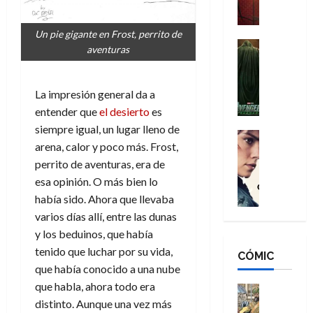
a
M
i
o
ñ
a
d
s
o
Un pie gigante en Frost, perrito de
n
e
H
Cine
s
aventuras
:
r
Cómic
o
d
Misceláne
B
-
m
e
V
r
M
b
l
La impresión general da a
e
a
a
r
h
entender que
el desierto
es
n
n
n
e
é
siempre igual, un lugar lleno de
g
d
:
Cine
s
r
arena, calor y poco más. Frost,
a
Crítica
N
B
E
o
d
C
perrito de aventuras, era de
e
r
x
e
o
l
w
esa opinión. O más bien lo
a
t
q
r
e
D
n
había sido. Ahora que llevaba
r
u
e
a
a
d
a
e
varios días allí, entre las dunas
s
n
y
N
o
n
y los beduinos, que había
:
e
,
e
r
u
tenido que luchar por su vida,
D
CÓMIC
r
m
w
d
n
que había conocido a una nube
o
:
e
D
i
c
o
que habla, ahora todo era
R
j
a
Cine
n
a
m
e
Cómic
distinto. Aunque una vez más
o
y
a
m