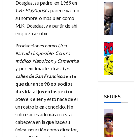
a
Douglas, su padre; en 1969 en
d
d
H
Cómic
s
d
e
v
e
CBS Playhouse
aparece ya con
Reseña
e
o
d
e
p
e
r
E
l
su nombre, o más bien como
m
e
j
e
n
-
l
D
b
l
a
M.K. Douglas, y a partir de ahí
t
t
M
V
o
r
h
d
i
empieza a subir.
u
a
i
c
e
é
e
d
r
n
g
Cómic
t
s
r
Producciones como
Una
e
a
a
:
i
Reseña
o
E
o
m
p
llamada imposible
,
Centro
D
B
l
r
x
e
o
e
médico
,
Napoleón y Samantha
29
o
r
a
M
t
q
c
r
de
y, por encima de otras,
Las
c
a
n
u
r
u
i
o
julio
calles de San Francisco
en la
t
n
t
e
a
e
o
f
de
o
d
que durante 98 episodios
e
r
o
n
n
u
2026
r
N
y
da vida al joven inspector
t
r
u
a
n
SERIES
D
0
e
l
e
d
Steve Keller
y esto hace de él
n
r
c
r
w
a
,
i
c
i
un rostro bien conocido. No
o
D
s
Juguetes
e
n
a
o
solo eso, es además en esta
27
o
a
j
Análisis
l
a
m
n
de
cabecera en la que hace su
Series
m
y
o
m
r
u
julio
a
H
única incursión como director,
,
,
y
e
i
de
e
l
u