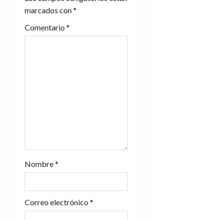
n
marcados con
*
Comentario
*
d
e
e
n
t
r
a
Nombre
*
d
a
Correo electrónico
*
s