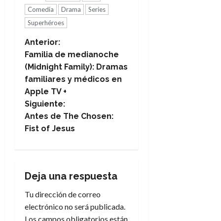
Comedia
Drama
Series
Superhéroes
N
Anterior:
Familia de medianoche
a
(Midnight Family): Dramas
familiares y médicos en
v
Apple TV +
e
Siguiente:
Antes de The Chosen:
g
Fist of Jesus
a
c
Deja una respuesta
i
Tu dirección de correo
electrónico no será publicada.
ó
Los campos obligatorios están