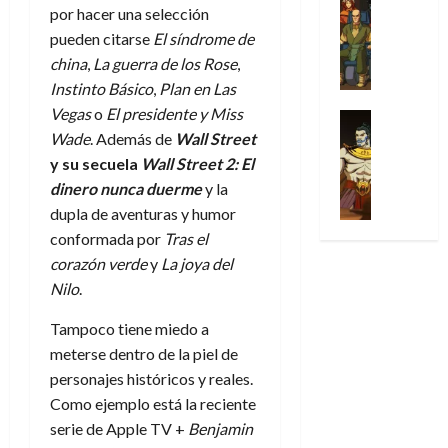
l
s
Cómic
:
n
por hacer una selección
de
i
i
julio
Series
t
s
p
h
2026
p
c
pueden citarse
El síndrome de
de
X
u
o
r
o
ó
c
2026
china
,
La guerra de los Rose
,
0
-
r
:
i
m
a
i
Instinto Básico
,
Plan en Las
M
0
a
e
m
e
l
ó
e
Vegas
o
El presidente y Miss
p
l
e
Series
n
D
n
n
Análisis
Wade
. Además de
Wall Street
o
o
r
a
o
d
’
Cómic
p
p
a
y su secuela
Wall Street 2: El
j
c
e
X
9
c
t
s
e
dinero nunca duerme
y la
t
M
-
7
o
i
i
a
o
dupla de aventuras y humor
a
M
(
n
m
m
u
r
r
conformada por
Tras el
e
2
q
i
p
n
E
v
corazón verde
y
La joya del
n
×
u
s
r
a
x
e
’
Nilo
.
4
i
m
e
l
t
l
9
)
s
o
s
e
r
Tampoco tiene miedo a
7
:
t
y
i
y
a
30
(
meterse dentro de la piel de
A
ó
l
o
e
ñ
de
2
p
personajes históricos y reales.
l
a
n
n
o
julio
×
o
a
Como ejemplo está la reciente
a
e
d
de
3
c
f
m
s
serie de Apple TV +
Benjamin
a
2026
29
)
a
i