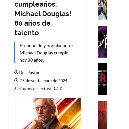
Literatura
cumpleaños,
A
Michael Douglas!
m
í
80 años de
m
Cine
talento
e
Cómic
g
T
El conocido y popular actor
u
h
s
Michael Douglas cumple
e
t
P
hoy 80 años.
a
h
Cine
L
a
Cómic
Doc Pastor
Crítica
a
n
25 de septiembre de 2024
S
L
t
3 minutos de lectura
0
p
i
o
i
g
m
d
a
,
Cine
e
Crítica
d
9
r
S
e
0
-
p
l
a
M
i
o
ñ