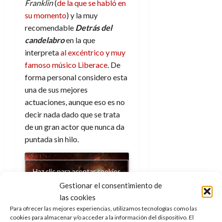
a
d
d
Franklin
(
de la que se habló en
de
:
0
l
n
b
e
e
julio
su momento
) y la muy
e
i
a
i
l
l
de
recomendable
Detrás del
l
p
l
l
a
2026
a
candelabro
en la que
o
s
d
i
l
W
0
r
i
interpreta
al excéntrico y muy
e
d
í
W
i
s
famoso músico Liberace
. De
l
a
n
E
g
y
M
d
e
forma personal considero esta
e
s
u
c
a
una de sus mejores
6
n
u
n
o
de
actuaciones, aunque eso es no
y
p
d
m
agosto
3
decir nada dado que se trata
e
u
i
o
de
de
de un gran actor que nunca da
l
n
a
2026
c
agosto
d
puntada sin hilo.
t
l
de
o
0
e
o
2026
n
s
d
t
20
0
t
Haz clic para aceptar cookies
e
r
de
i
de marketing y permitir este
n
Gestionar el consentimiento de
julio
a
n
o
contenido
de
c
las cookies
o
r
2026
u
Para ofrecer las mejores experiencias, utilizamos tecnologías como las
d
e
cookies para almacenar y/o acceder a la información del dispositivo. El
l
0