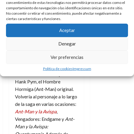
e
t
consentimiento de estas tecnologías nos permitirá procesar datos como el
Paso por
t
comportamiento de navegación o las identificaciones únicas en este sitio.
A
o
u
No consentir o retirar el consentimiento, puede afectar negativamente a
p
r
Marvel
r
ciertas características y funciones.
o
n
a
c
Studios
o
Aceptar
a
9
l
8
Denegar
En 2015 Michael Douglas se
de
i
de
julio
unió al mundo de Marvel
p
julio
de
Ver preferencias
Studios
para alegría de
s
de
2026
muchos, me incluyo, para dar
2026
i
Política de cookies
Impressum
0
vida ni más ni menos que a
s
0
Hank Pym, el Hombre
Hormiga (Ant-Man) original.
7
de
Volvería al personaje a lo largo
julio
de la saga en varias ocasiones:
de
Ant-Man y la Avispa
,
2026
Vengadores: Endgame y
Ant-
0
Man y la Avispa:
Quantumanía
. Además de