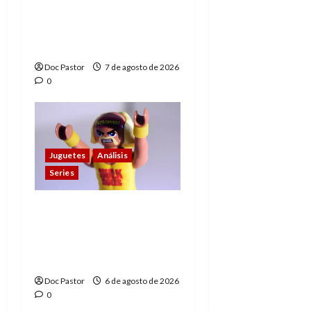
de los Hombres
Extraordinarios (parte
1)
Doc Pastor
7 de agosto de 2026
0
Juguetes
Análisis
Series
Hulk Hogan en
Playmobil: un
homenaje a una
leyenda de la WWE
Doc Pastor
6 de agosto de 2026
0