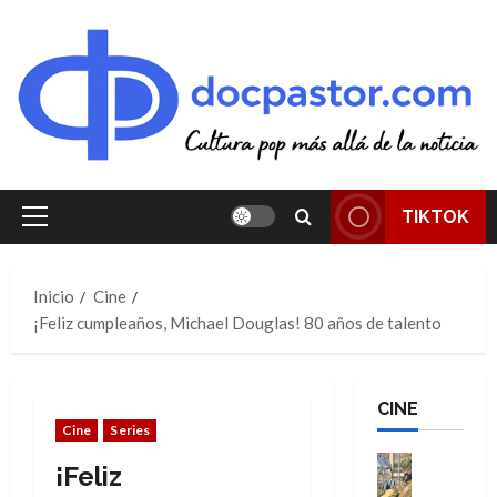
Saltar
al
contenido
TIKTOK
Menú
principal
Inicio
Cine
¡Feliz cumpleaños, Michael Douglas! 80 años de talento
CINE
Cine
Series
Cine
¡Feliz
Cómic