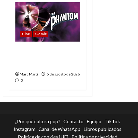
Cine
Cómic
The Phantom, 90 años
del héroe que nunca
muere
Marc Martí
5 de agosto de 2026
0
¿Por qué cultura pop?
Contacto
Equipo
TikTok
Instagram
Canal de WhatsApp
Libros publicados
Política de cookies (UE)
Política de privacidad