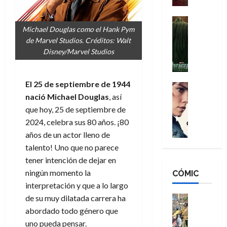
a
d
s
o
n
e
H
Cine
s
Michael Douglas como el Hank Pym
:
r
Cómic
o
d
Misceláne
de Marvel Studios. Créditos: Walt
B
-
m
e
V
Disney/Marvel Studios
r
M
b
l
e
a
a
r
h
n
n
n
e
é
g
El 25 de septiembre de 1944
d
:
Cine
s
r
a
Crítica
nació Michael Douglas
, así
N
B
E
o
d
C
e
r
que hoy, 25 de septiembre de
x
e
o
l
w
a
t
q
2024, celebra sus 80 años. ¡80
r
e
D
n
r
u
años de un actor lleno de
e
a
a
d
a
e
talento! Uno que no parece
s
n
y
N
o
n
tener intención de dejar en
:
e
,
e
r
u
ningún momento la
D
CÓMIC
r
m
w
d
n
o
:
interpretación y que a lo largo
e
D
i
c
o
R
j
a
de su muy dilatada carrera ha
Cine
n
a
m
e
Cómic
o
y
a
abordado todo género que
m
s
Literatura
s
r
,
r
u
uno pueda pensar.