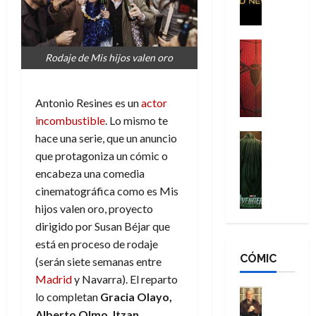
p
i
o
o
i
g
m
s
d
a
,
H
Cine
e
Rodaje de Mis hijos valen oro
Crítica
d
9
o
r
S
e
0
m
-
p
l
a
b
Antonio Resines es un
actor
M
i
o
ñ
r
a
d
incombustible
. Lo mismo te
s
o
e
n
e
H
Cine
hace una serie, que un anuncio
s
s
:
r
Cómic
o
d
E
que protagoniza un cómic o
Misceláne
B
-
m
e
x
encabeza una comedia
V
r
M
b
l
t
cinematográfica como es Mis
e
a
a
r
h
r
hijos valen oro, proyecto
n
n
n
e
é
a
g
dirigido por Susan Béjar que
d
:
s
r
o
a
N
está en proceso de rodaje
B
E
o
r
d
CÓMIC
e
r
(serán siete semanas entre
x
e
d
o
w
a
t
q
i
Madrid
y Navarra). El reparto
r
D
n
r
Cine
u
n
lo completan
Gracia Olayo,
e
a
d
Cómic
a
e
a
Alberto Olmo, Itzan