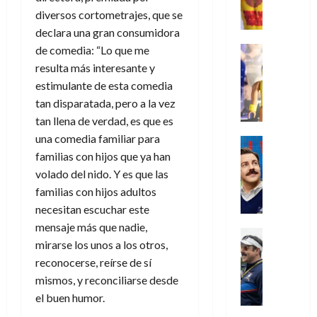
N
y
t
r
u
a
i
diversos cortometrajes, que se
u
0
e
l
e
d
n
r
o
l
w
declara una gran consumidora
a
,
i
c
s
k
D
s
de comedia: “Lo que me
Juguetes
e
n
a
(
27
H
a
j
Análisis
l
a
resulta más interesante y
m
p
de
o
Series
y
o
m
r
u
a
julio
estimulante de esta comedia
P
g
,
y
e
i
de
e
r
tan disparatada, pero a la vez
l
a
m
a
2026
j
o
r
t
tan llena de verdad, es que es
a
n
e
s
o
s
e
e
0
y
una comedia familiar para
e
j
o
Series
r
(
2
m
n
Cine
familias con hijos que ya han
o
c
v
p
)
5
o
Misceláne
P
r
u
volado del nido. Y es que las
i
a
de
C
b
l
d
l
l
familias con hijos adultos
r
agosto
10
u
i
a
e
t
l
t
de
necesitan escuchar este
de
a
l
y
l
a
2026
a
e
agosto
mensaje más que nadie,
n
y
m
o
Crítica
s
n
1
de
mirarse los unos a los otros,
0
d
W
Series
o
e
d
2026
o
)
o
T
reconocerse, reírse de sí
W
b
s
e
d
l
0
e
E
i
mismos, y reconciliarse desde
p
l
e
7
a
d
R
l
e
a
el buen humor.
M
de
c
L
a
:
r
c
a
agosto