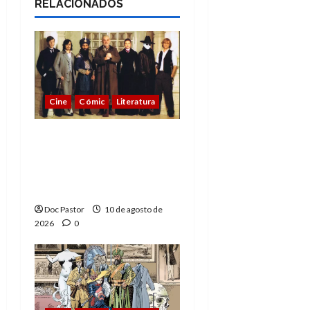
RELACIONADOS
Cine
Cómic
Literatura
A mí me gusta La Liga
de los Hombres
Extraordinarios (parte
2)
Doc Pastor
10 de agosto de
2026
0