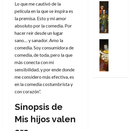
u
a
w
Lo que me cautivó de la
u
Análisis
a
i
de
r
l
s
Cómic
:
n
d
película en la que se inspira es
e
2026
v
Series
t
s
p
h
o
n
la premisa. Esto y mi amor
e
X
0
u
o
r
o
c
l
absoluto por la comedia. Por
-
r
:
i
m
i
30
hacer reír desde un lugar
M
a
e
m
e
a
de
31
e
sano… y sanador. Amo la
p
l
e
Series
n
julio
f
de
n
Análisis
comedia. Soy consumidora de
o
o
r
a
de
i
julio
’
Cómic
p
p
a
comedia, de toda, pero la que
2026
j
c
de
X
9
c
t
s
e
más conecta con mi
c
2026
0
-
7
o
i
i
a
i
sensibilidad, y por ende donde
M
(
0
n
m
m
u
ó
me considero más efectiva, es
e
2
q
i
p
n
n
en la comedia costumbrista y
n
×
u
s
r
a
d
’
con corazón”.
4
i
m
e
l
e
9
)
s
o
s
e
M
7
:
Sinopsis
de
t
y
i
y
a
(
A
ó
l
o
e
r
2
Mis hijos valen
p
l
a
n
n
v
×
o
a
a
e
d
e
3
c