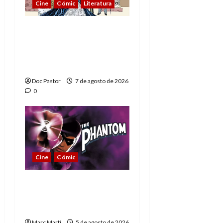
Cine
Cómic
Literatura
A mí me gusta La Liga
de los Hombres
Extraordinarios (parte
1)
Doc Pastor
7 de agosto de 2026
0
Cine
Cómic
The Phantom, 90 años
del héroe que nunca
muere
Marc Martí
5 de agosto de 2026