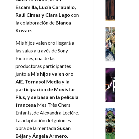
s
Literatura
y
N
o
n
r
Escamilla, Lucía Caraballo,
:
A
,
e
r
u
i
D
m
Raúl Cimas y Clara Lago
con
m
w
d
n
o
o
í
la colaboración de
Bianca
e
D
i
c
s
o
m
j
a
Cine
Kovacs
.
n
a
(
m
e
Cómic
o
y
a
m
p
s
g
Literatura
Mis hijos valen oro llegará a
r
,
r
u
a
A
d
u
d
m
las salas a través de Sony
i
e
r
m
a
s
e
a
o
Pictures, una de las
r
t
í
y
t
l
d
s
e
e
productoras participantes
m
o
a
o
Cine
u
(
2
junto a
Mis hijos valen oro
e
c
L
Cómic
e
r
p
)
5
AIE
,
Tornasol Media y la
g
T
u
a
s
a
a
de
u
participación de Movistar
h
a
L
p
r
r
agosto
10
s
e
n
i
Plus, y se basa en la película
e
e
t
de
de
t
P
d
g
r
francesa
Mes Très Chers
s
2026
e
agosto
a
h
o
a
Cómic
a
u
Enfants, de Alexandra Leclère.
1
de
0
L
a
Reseña
l
d
d
n
2026
)
La adaptación del guion es
L
a
n
a
e
o
a
obra de la mentada
Susan
0
a
L
t
n
l
c
7
Béjar
y
Ángela Armero.
t
i
o
o
o