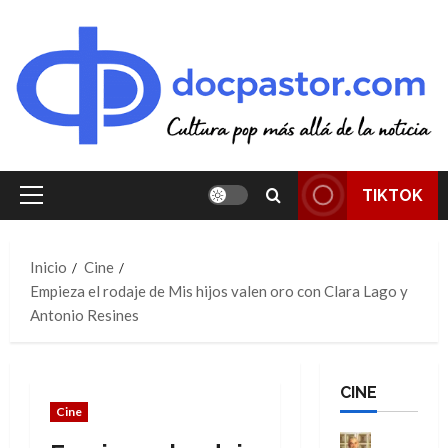
Saltar
al
contenido
TIKTOK
Menú
principal
Inicio
Cine
Empieza el rodaje de Mis hijos valen oro con Clara Lago y
Antonio Resines
CINE
Cine
Cine