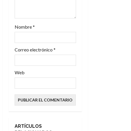
r
a
Nombre
*
d
a
Correo electrónico
*
s
Web
ARTÍCULOS