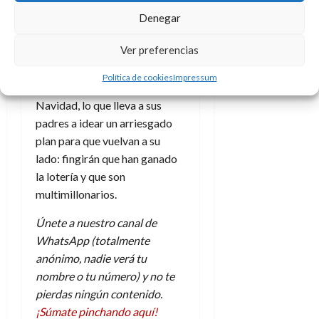
d
e
l
sinvergüenzas no aparecen a la
0
Denegar
e
t
t
comida que Bego había
A
o
u
Ver preferencias
preparado por el cumple de su
p
r
r
o
hijo, y acto seguido anuncian
n
a
Política de cookies
Impressum
c
o
que no irán a casa por
a
Navidad, lo que lleva a sus
9
l
8
padres a idear un arriesgado
de
i
de
julio
plan para que vuelvan a su
p
julio
de
lado: fingirán que han ganado
s
de
2026
la lotería y que son
2026
i
0
multimillonarios.
s
0
Únete a nuestro canal de
7
WhatsApp (totalmente
de
julio
anónimo, nadie verá tu
de
nombre o tu número) y no te
2026
pierdas ningún contenido.
0
¡Súmate pinchando aquí!