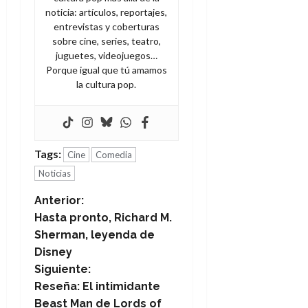
noticia: artículos, reportajes,
entrevistas y coberturas
sobre cine, series, teatro,
juguetes, videojuegos…
Porque igual que tú amamos
la cultura pop.
Tags:
Cine
Comedia
Noticias
N
Anterior:
Hasta pronto, Richard M.
a
Sherman, leyenda de
Disney
v
Siguiente:
e
Reseña: El intimidante
Beast Man de Lords of