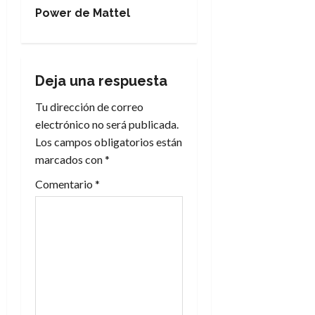
g
Power de Mattel
a
c
Deja una respuesta
i
Tu dirección de correo
electrónico no será publicada.
ó
Los campos obligatorios están
n
marcados con
*
Comentario
*
d
e
e
n
t