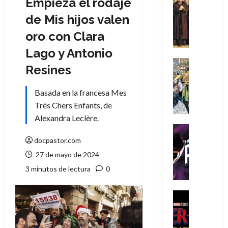
Empieza el rodaje
Cómic
Literatura
de Mis hijos valen
A
oro con Clara
m
í
Lago y Antonio
m
Cine
Resines
e
Cómic
g
Literatura
Basada en la francesa Mes
A
u
m
s
Très Chers Enfants, de
í
t
Alexandra Leclère.
m
a
Cine
e
L
Cómic
docpastor.com
g
T
a
27 de mayo de 2024
u
h
L
3 minutos de lectura
0
s
e
i
t
P
g
a
h
a
Cine
L
a
Cómic
d
Crítica
a
n
e
S
L
t
l