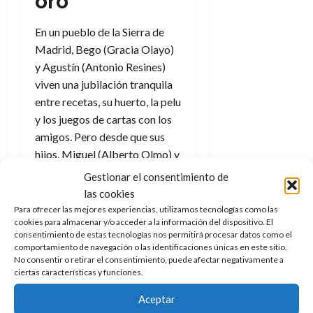
oro
f
m
s
a
l
)
a
i
a
d
d
:
l
n
En un pueblo de la Sierra de
b
e
e
30
e
i
a
i
l
Madrid, Bego (Gracia Olayo)
l
de
l
p
l
l
a
a
y Agustín (Antonio Resines)
julio
o
s
d
i
l
W
de
viven una jubilación tranquila
r
i
e
d
í
2026
W
entre recetas, su huerto, la pelu
i
s
l
a
n
E
0
y los juegos de cartas con los
g
y
M
d
e
e
s
amigos. Pero desde que sus
u
c
a
6
n
u
hijos, Miguel (Alberto Olmo) y
n
o
de
y
p
d
m
Carla (Clara Lago), se
agosto
3
Gestionar el consentimiento de
e
u
i
o
de
de
independizaron para irse a
las cookies
l
n
a
2026
c
agosto
vivir a la ciudad, el síndrome
Para ofrecer las mejores experiencias, utilizamos tecnologías como las
d
t
l
de
o
cookies para almacenar y/o acceder a la información del dispositivo. El
del nido vacío parece haberse
0
e
o
2026
n
consentimiento de estas tecnologías nos permitirá procesar datos como el
instalado en el matrimonio, y
s
d
t
comportamiento de navegación o las identificaciones únicas en este sitio.
20
0
t
empiezan a comprobar, con
e
No consentir o retirar el consentimiento, puede afectar negativamente a
r
de
ciertas características y funciones.
i
n
tristeza, que sus hijos se han
julio
a
n
o
de
c
empezado a olvidar de ellos.
Aceptar
o
r
2026
u
Para colmo, los muy