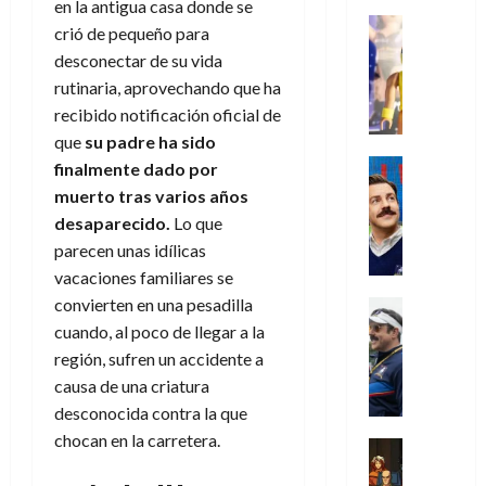
i
l
a
2026
en la antigua casa donde se
a
de
o
k
m
o
Juguetes
s
2026
n
crió de pequeño para
0
m
H
Análisis
e
e
d
o
desconectar de su vida
0
s
o
Series
n
s
e
d
rutinaria, aprovechando que ha
P
d
g
t
p
l
e
l
a
a
recibido notificación oficial de
o
e
a
M
a
y
n
que
su padre ha sido
q
r
c
a
y
o
e
Series
u
a
finalmente dado por
i
r
m
c
n
Cine
e
d
e
muerto tras varios años
v
o
Misceláne
u
P
a
o
n
e
desaparecido.
Lo que
C
b
a
l
n
c
l
parecen unas idílicas
u
i
n
a
t
i
30
a
vacaciones familiares se
l
d
y
i
a
de
31
n
y
convierten en una pesadilla
o
m
Crítica
c
julio
f
de
d
W
Series
l
o
cuando, al poco de llegar a la
de
i
i
julio
o
T
W
a
b
2026
p
región, sufren un accidente a
c
de
l
e
E
n
i
ó
c
2026
causa de una criatura
0
a
d
R
o
l
a
i
desconocida contra la que
c
L
0
a
s
:
l
ó
chocan en la carretera.
u
a
w
t
u
Análisis
D
n
l
s
Cómic
:
a
n
o
d