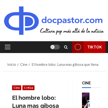
Saltar
al
contenido
TIKTOK
Menú
principal
Inicio
Cine
El hombre lobo: Luna mas gibosa que llena
CINE
Cine
Crítica
Cine
El hombre lobo:
Cómic
T
Luna mas gibosa