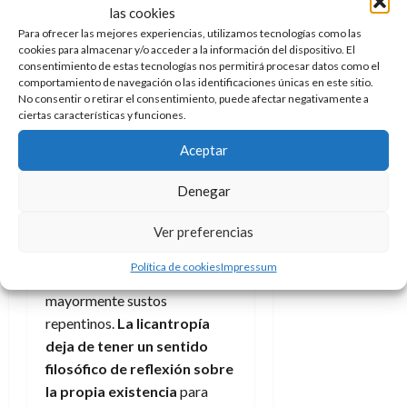
drama
las cookies
Para ofrecer las mejores experiencias, utilizamos tecnologías como las
familiar
cookies para almacenar y/o acceder a la información del dispositivo. El
consentimiento de estas tecnologías nos permitirá procesar datos como el
comportamiento de navegación o las identificaciones únicas en este sitio.
El nuevo film falla a la hora
No consentir o retirar el consentimiento, puede afectar negativamente a
ciertas características y funciones.
de encarnar la parte
sobrenatural de la criatura
Aceptar
y lo convierte en una especie
de virus que se pasa a través
Denegar
de un mordisco o arañazo (no
queda claro) y se vale de
Ver preferencias
tropos modernos del terror
Política de cookies
Impressum
para mantener el suspense,
mayormente sustos
repentinos.
La licantropía
deja de tener un sentido
filosófico de reflexión sobre
la propia existencia
para