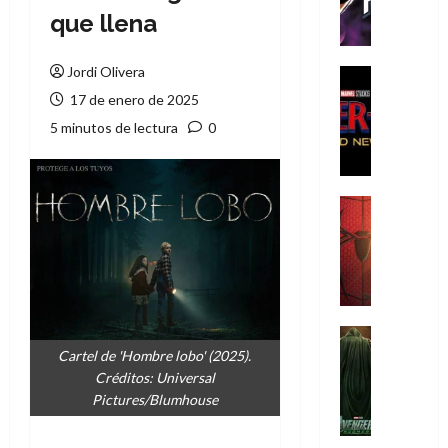
h
que llena
e
P
Jordi Olivera
h
Cine
a
Cómic
17 de enero de 2025
Crítica
n
5 minutos de lectura
0
S
t
p
o
i
m
d
,
Cine
e
Crítica
9
r
S
0
-
p
a
M
i
ñ
a
d
o
n
e
Cine
s
:
r
Cómic
Cartel de 'Hombre lobo' (2025).
d
Misceláne
B
-
Créditos: Universal
e
V
r
M
Pictures/Blumhouse
l
e
a
a
h
n
n
n
é