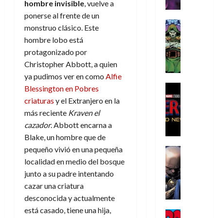
r
e
n
t
hombre invisible
, vuelve a
e
e
de
i
P
d
i
r
s
2026
ponerse al frente de un
s
h
o
c
Cómic
a
u
monstruo clásico. Este
0
t
a
Reseña
l
a
d
n
hombre lobo está
L
o
n
a
l
o
a
protagonizado por
a
p
t
n
,
c
Christopher Abbott, a quien
t
h
o
o
f
o
30
r
e
m
ya pudimos ver en como
Alfie
s
ó
m
de
a
r
,
t
Cine
r
Blessington en Pobres
julio
p
g
Cómic
N
9
a
m
de
l
criaturas
y el Extranjero en la
Crítica
e
o
0
l
2026
u
e
más reciente
Kraven el
S
d
l
a
g
l
j
cazador
. Abbott encarna a
0
p
i
a
ñ
i
a
a
i
Blake, un hombre que de
a
n
o
a
r
a
d
pequeño vivió en una pequeña
d
Cómic
,
s
d
e
v
e
Reseña
e
localidad en medio del bosque
u
d
e
p
e
r
E
l
n
e
j
e
junto a su padre intentando
n
-
l
D
a
l
a
t
cazar una criatura
t
M
V
o
e
h
d
i
u
desconocida y actualmente
a
i
c
s
é
e
d
r
está casado, tiene una hija,
n
g
Cómic
t
p
r
e
a