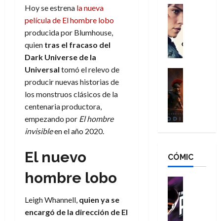
g
d
Hoy se estrena
la nueva
:
Cine
r
a
Crítica
N
B
película de El hombre lobo
o
d
C
e
r
e
producida por Blumhouse,
o
l
w
a
q
quien
tras el fracaso del
r
e
D
n
u
Dark Universe de la
e
a
a
d
e
Universal
tomó el relevo de
s
n
y
Cine
N
n
:
producir nuevas historias de
e
Crítica
,
e
u
L
D
r
los monstruos clásicos de la
m
w
n
a
o
:
e
D
centenaria productora,
c
O
o
R
j
a
a
empezando por
El hombre
d
m
e
o
y
m
invisible
en el año 2020.
i
s
s
r
,
u
s
d
c
d
m
e
El nuevo
CÓMIC
e
a
a
e
a
r
a
y
t
l
d
e
hombre lobo
d
o
e
o
Cine
u
e
c
v
Cómic
e
r
5
Leigh Whannell,
quien ya se
C
T
u
e
s
a
de
h
h
a
encargó de la dirección de El
r
p
r
agosto