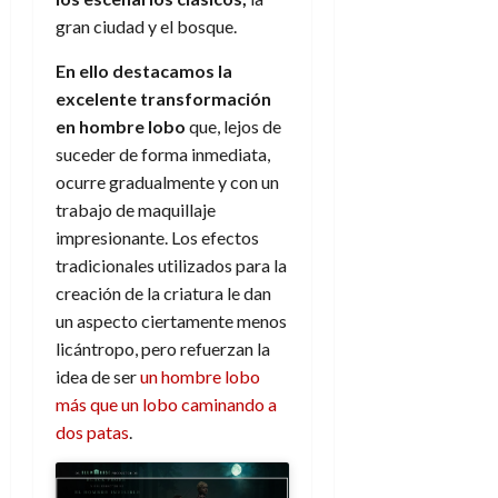
e
27
e
i
a
i
l
l
gran ciudad y el bosque.
de
l
p
l
l
a
a
julio
o
s
d
En ello destacamos la
i
l
de
W
r
i
e
2026
d
í
excelente transformación
W
i
s
l
a
n
E
en hombre lobo
que, lejos de
0
g
y
M
d
e
suceder de forma inmediata,
e
s
u
c
a
6
ocurre gradualmente y con un
n
u
n
o
de
trabajo de maquillaje
y
p
d
m
agosto
3
e
u
impresionante. Los efectos
i
o
de
de
l
n
tradicionales utilizados para la
a
2026
c
agosto
d
t
l
de
o
creación de la criatura le dan
0
e
o
2026
n
un aspecto ciertamente menos
s
d
t
20
licántropo, pero refuerzan la
0
t
e
r
de
idea de ser
un hombre lobo
i
n
julio
a
más que un lobo caminando a
n
o
de
c
o
dos patas
.
r
2026
u
d
e
l
0
e
t
t