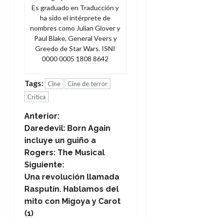
Es graduado en Traducción y
ha sido el intérprete de
nombres como Julian Glover y
Paul Blake, General Veers y
Greedo de Star Wars. ISNI
0000 0005 1808 8642
Tags:
Cine
Cine de terror
Crítica
N
Anterior:
Daredevil: Born Again
a
incluye un guiño a
Rogers: The Musical
v
Siguiente:
e
Una revolución llamada
Rasputín. Hablamos del
g
mito con Migoya y Carot
(1)