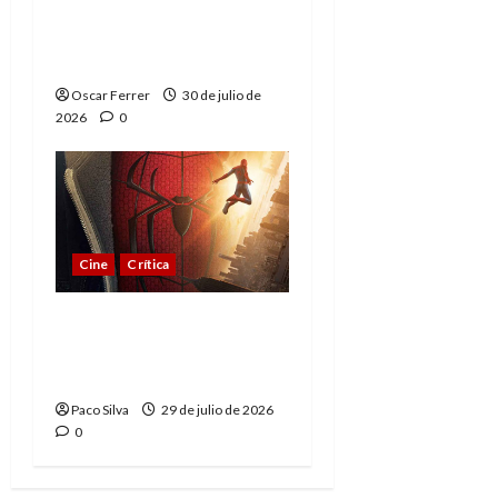
Spider-Man: Brand New
Day, mejor de lo
esperado
Oscar Ferrer
30 de julio de
2026
0
Cine
Crítica
Spider-Man: Brand New
Day, madurar es una
compleja aventura
Paco Silva
29 de julio de 2026
0