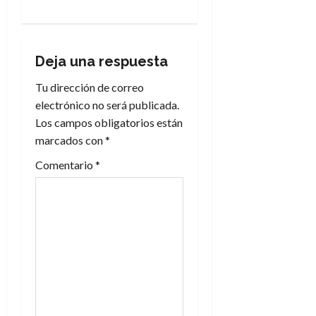
a
c
i
Deja una respuesta
Tu dirección de correo
ó
electrónico no será publicada.
n
Los campos obligatorios están
marcados con
*
d
Comentario
*
e
e
n
t
r