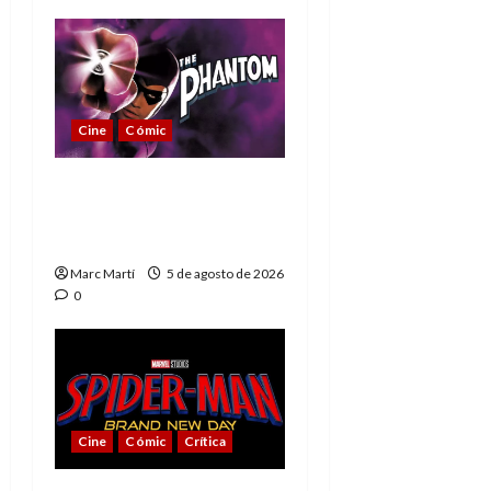
Cine
Cómic
The Phantom, 90 años
del héroe que nunca
muere
Marc Martí
5 de agosto de 2026
0
Cine
Cómic
Crítica