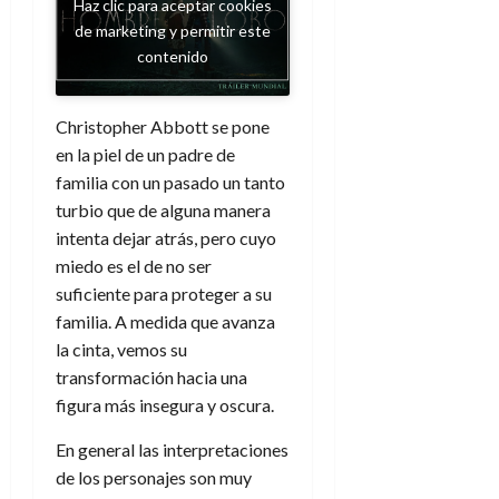
Haz clic para aceptar cookies
A
o
u
p
de marketing y permitir este
r
r
o
contenido
n
a
c
o
a
9
Christopher Abbott se pone
l
8
de
i
en la piel de un padre de
de
julio
p
julio
familia con un pasado un tanto
de
s
de
2026
turbio que de alguna manera
2026
i
intenta dejar atrás, pero cuyo
0
s
0
miedo es el de no ser
suficiente para proteger a su
7
familia. A medida que avanza
de
la cinta, vemos su
julio
de
transformación hacia una
2026
figura más insegura y oscura.
0
En general las interpretaciones
de los personajes son muy