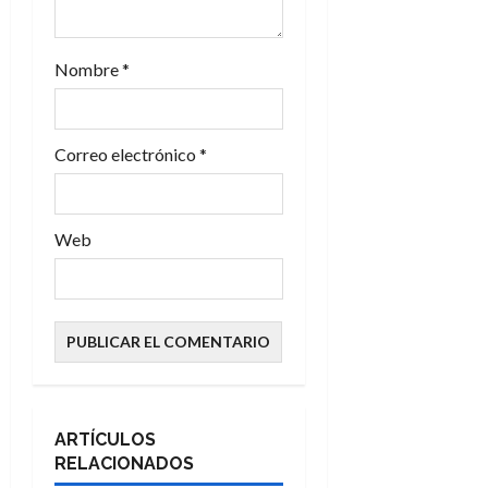
a
d
Nombre
*
a
s
Correo electrónico
*
Web
ARTÍCULOS
RELACIONADOS