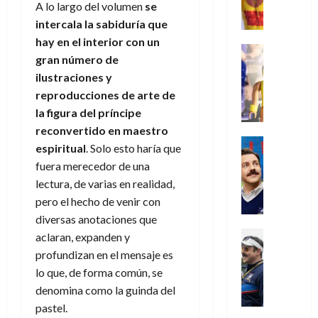
,
,
y
e
A lo largo del volumen
se
i
de
e
l
u
e
m
a
2026
j
o
r
intercala la sabiduría que
l
l
e
s
o
s
e
hay en el interior con un
23
0
k
e
j
o
Juguetes
r
(
de
gran número de
H
x
Análisis
o
c
v
p
julio
5
ilustraciones y
o
Series
p
r
u
i
a
de
de
P
g
reproducciones de arte de
e
d
l
l
2026
r
agosto
l
a
r
e
t
la figura del príncipe
l
t
de
a
0
n
i
l
a
2026
reconvertido en maestro
a
e
y
e
m
o
Series
s
n
1
espiritual
. Solo esto haría que
0
m
n
Cine
e
e
d
o
)
fuera merecedor de una
o
Misceláne
P
n
s
e
d
lectura, de varias en realidad,
C
b
l
t
p
l
e
7
u
i
pero el hecho de venir con
a
o
e
a
M
de
a
l
y
diversas anotaciones que
q
r
c
a
agosto
n
y
m
Crítica
u
a
aclaran, expanden y
i
de
r
d
W
Series
o
e
d
e
2026
profundizan en el mensaje es
v
o
T
W
b
a
o
n
e
lo que, de forma común, se
l
0
e
E
i
n
c
l
denomina como la guinda del
a
d
R
l
t
i
30
pastel.
c
L
a
:
i
a
de