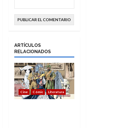
ARTÍCULOS
RELACIONADOS
Cine
Cómic
Literatura
A mí me gusta La Liga
de los Hombres
Extraordinarios (parte