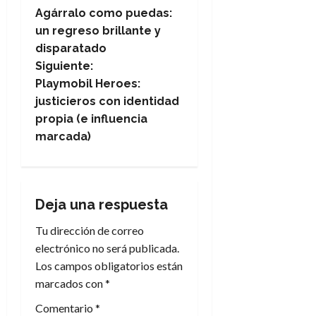
N
Agárralo como puedas:
a
un regreso brillante y
disparatado
v
Siguiente:
e
Playmobil Heroes:
justicieros con identidad
g
propia (e influencia
marcada)
a
c
i
Deja una respuesta
Tu dirección de correo
ó
electrónico no será publicada.
n
Los campos obligatorios están
marcados con
*
d
Comentario
*