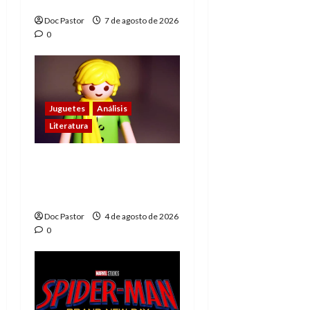
1)
Doc Pastor
7 de agosto de 2026
0
Juguetes
Análisis
Literatura
El principito de
Playmobil conquista
con su sencillez
Doc Pastor
4 de agosto de 2026
0