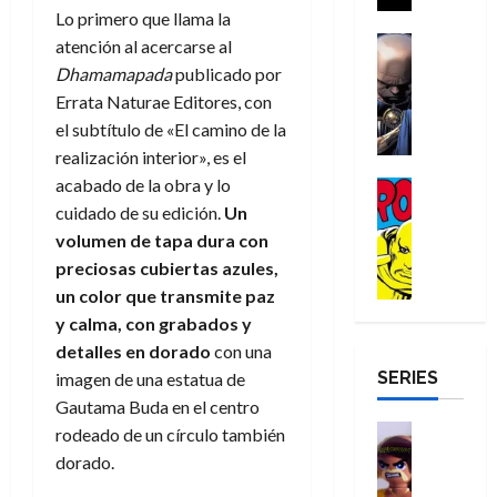
a
i
a
Lo primero que llama la
s
o
a
r
a
d
d
H
Cómic
s
d
atención al acercarse al
e
v
e
Reseña
e
o
d
e
p
Dhamamapada
publicado por
e
r
E
l
m
e
j
e
n
Errata Naturae Editores, con
-
l
D
b
l
a
t
t
el subtítulo de «El camino de la
M
V
o
r
h
d
i
u
realización interior», es el
a
i
c
e
é
e
d
r
n
g
acabado de la obra y lo
Cómic
t
s
r
e
a
a
:
i
Reseña
cuidado de su edición.
Un
o
E
o
m
p
D
B
l
r
x
e
volumen de tapa dura con
o
e
29
o
r
a
M
t
q
c
r
preciosas cubiertas azules,
de
c
a
n
u
r
u
i
o
un color que transmite paz
julio
t
n
t
e
a
e
o
f
de
y calma, con
grabados
y
o
d
e
r
o
n
n
u
2026
detalles en dorado
con una
r
N
y
t
r
u
a
n
SERIES
D
0
e
imagen de una estatua de
l
e
d
n
r
c
r
w
a
Gautama Buda en el centro
,
i
c
i
o
D
s
Juguetes
e
n
rodeado de un círculo también
a
o
27
o
a
j
Análisis
l
a
m
n
dorado.
de
Series
m
y
o
m
r
u
julio
a
H