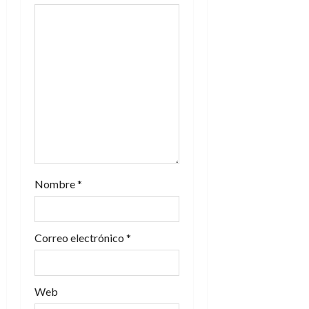
e
e
n
t
r
a
d
Nombre
*
a
s
Correo electrónico
*
Web