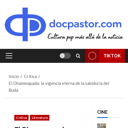
Saltar
al
contenido
TIKTOK
Menú
principal
Inicio
Crítica
El Dhammapada: la vigencia eterna de la sabiduría del
Buda
CINE
Crítica
Literatura
Cine