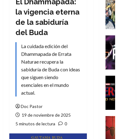
El Dhammapada:
Cómic
Literatura
la vigencia eterna
A
de la sabiduría
m
í
del Buda
m
Cine
e
Cómic
La cuidada edición del
g
T
Dhammapada de Errata
u
h
Naturae recupera la
s
e
sabiduría de Buda con ideas
t
P
que siguen siendo
a
h
Cine
L
a
Cómic
esenciales en el mundo
Crítica
a
n
actual.
S
L
t
p
i
o
Doc Pastor
i
g
m
19 de noviembre de 2025
d
a
,
Cine
5 minutos de lectura
0
e
Crítica
d
9
r
S
e
0
-
p
l