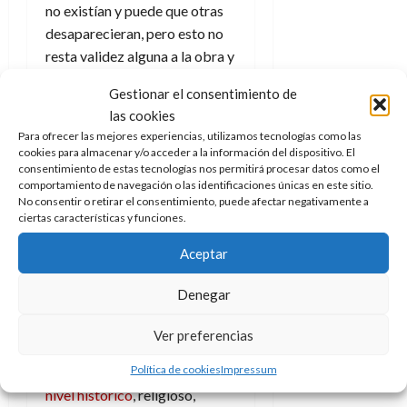
no existían y puede que otras
desaparecieran, pero esto no
resta validez alguna a la obra y
a su anuncio de
lo mejor que
Gestionar el consentimiento de
puede haber latiendo
las cookies
dentro de cada ser humano.
Para ofrecer las mejores experiencias, utilizamos tecnologías como las
cookies para almacenar y/o acceder a la información del dispositivo. El
Fragmentos
consentimiento de estas tecnologías nos permitirá procesar datos como el
comportamiento de navegación o las identificaciones únicas en este sitio.
No consentir o retirar el consentimiento, puede afectar negativamente a
del
ciertas características y funciones.
conocimiento
Aceptar
del Buda
Denegar
Todo lo que acabas de leer no
Ver preferencias
hace justo valor a la
Política de cookies
Impressum
importancia de este texto, a
nivel histórico
, religioso,