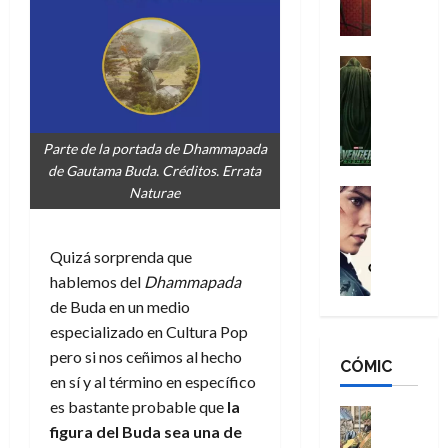
a
M
i
o
ñ
a
d
s
o
n
e
H
Cine
s
:
r
Cómic
o
d
Misceláne
B
-
m
e
V
r
M
b
l
e
a
Parte de la portada de Dhammapada
a
r
h
n
n
de Gautama Buda. Créditos. Errata
n
e
é
g
d
Naturae
:
Cine
s
r
a
Crítica
N
B
E
o
d
C
e
r
x
e
o
l
Quizá sorprenda que
w
a
t
q
r
e
D
hablemos del
Dhammapada
n
r
u
e
a
a
d
de Buda en un medio
a
e
s
n
y
N
o
n
especializado en Cultura Pop
:
e
,
e
r
u
pero si nos ceñimos al hecho
D
CÓMIC
r
m
w
d
n
en sí y al término en específico
o
:
e
D
i
c
es bastante probable que
la
o
R
j
a
Cine
n
a
m
figura de
l
Buda sea una de
e
Cómic
o
y
a
m