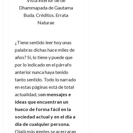
Vista interior de de
d
e
l
0
Dhammapada de Gautama
e
t
t
Buda. Créditos. Errata
A
o
u
p
Naturae
r
r
o
n
a
c
o
a
¿Tiene sentido leer hoy unas
9
l
palabras dichas hace miles de
8
de
i
de
años? Sí, lo tiene y puede que
julio
p
julio
de
por lo indicado en el párrafo
s
de
2026
anterior nunca haya tenido
2026
i
0
tanto sentido. Todo lo narrado
s
0
en estas páginas está de total
actualidad, s
on mensajes e
7
de
ideas que encuentran un
julio
hueco de forma fácil en la
de
sociedad actual y en el día a
2026
día de cualquier persona.
0
Ojalá más gentes se acercaran