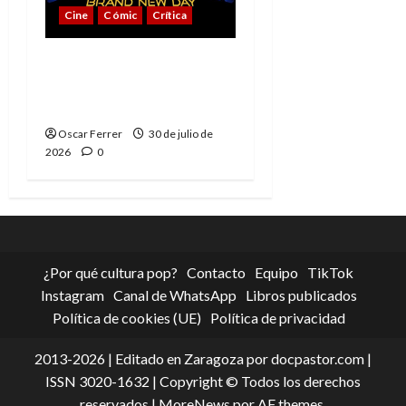
Cine
Cómic
Crítica
Spider-Man: Brand New
Day, mejor de lo
esperado
Oscar Ferrer
30 de julio de
2026
0
¿Por qué cultura pop?
Contacto
Equipo
TikTok
Instagram
Canal de WhatsApp
Libros publicados
Política de cookies (UE)
Política de privacidad
2013-2026 | Editado en Zaragoza por docpastor.com |
ISSN 3020-1632 | Copyright © Todos los derechos
reservados
|
MoreNews
por AF themes.