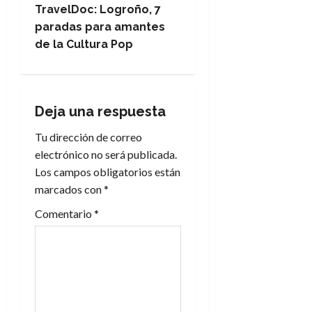
e
TravelDoc: Logroño, 7
paradas para amantes
g
de la Cultura Pop
a
c
Deja una respuesta
i
Tu dirección de correo
electrónico no será publicada.
ó
Los campos obligatorios están
n
marcados con
*
Comentario
*
d
e
e
n