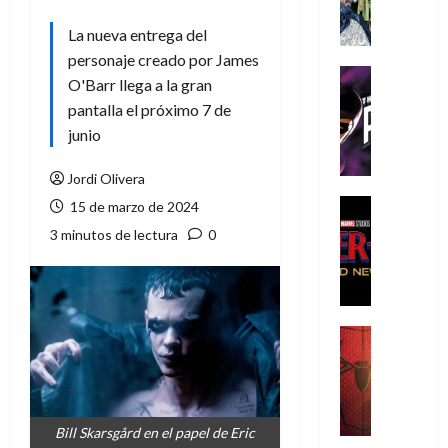
A
m
La nueva entrega del
í
personaje creado por James
m
Cine
O'Barr llega a la gran
e
Cómic
pantalla el próximo 7 de
g
T
junio
u
h
s
e
Jordi Olivera
t
P
a
h
Cine
15 de marzo de 2024
L
a
Cómic
3 minutos de lectura
0
Crítica
a
n
S
L
t
p
i
o
i
g
m
d
a
,
Cine
e
Crítica
d
9
r
S
e
0
-
p
l
a
M
i
o
ñ
Bill Skarsgård en el papel de Eric
a
d
s
o