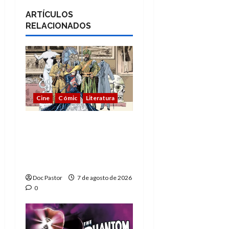
ARTÍCULOS
RELACIONADOS
Cine
Cómic
Literatura
A mí me gusta La Liga
de los Hombres
Extraordinarios (parte
1)
Doc Pastor
7 de agosto de 2026
0