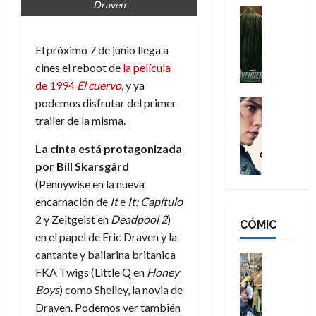
Draven
n
e
H
Cine
s
:
r
Cómic
o
d
Misceláne
B
-
m
e
El próximo 7 de junio llega a
V
r
M
b
l
cines el reboot de
la película
e
a
a
r
h
n
de 1994
El cuervo
, y ya
n
n
e
é
g
d
podemos disfrutar del primer
:
Cine
s
r
a
Crítica
N
B
trailer de la misma.
E
o
d
C
e
r
x
e
o
l
La cinta está protagonizada
w
a
t
q
r
e
D
n
por Bill Skarsgård
r
u
e
a
a
d
a
e
(Pennywise en la nueva
s
n
y
N
o
n
encarnación de
It
e
It: Capítulo
:
e
,
e
r
u
2 y Zeitgeist en
Deadpool 2
)
D
CÓMIC
r
m
w
d
n
en el papel de Eric Draven y la
o
:
e
D
i
c
cantante y bailarina britanica
o
R
j
a
Cine
n
a
m
e
FKA Twigs (Little Q en
Honey
Cómic
o
y
a
m
s
Literatura
s
r
,
Boys
) como Shelley, la novia de
r
u
A
d
c
d
m
i
Draven. Podemos ver también
e
m