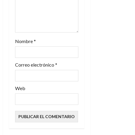
t
r
a
Nombre
*
d
a
Correo electrónico
*
s
Web