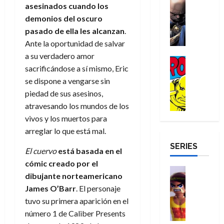
e
Reseña
asesinados cuando los
e
o
d
e
p
e
r
E
l
m
e
demonios del oscuro
j
e
n
-
l
D
b
l
a
t
pasado de ella les alcanzan
.
t
M
V
o
r
h
d
i
u
Ante la oportunidad de salvar
a
i
c
e
é
e
d
r
a su verdadero amor
n
g
Cómic
t
s
r
e
a
a
sacrificándose a sí mismo, Eric
:
i
Reseña
o
E
o
m
p
D
B
se dispone a vengarse sin
l
r
x
e
o
e
29
o
r
a
piedad de sus asesinos,
M
t
q
c
r
de
c
a
n
u
r
atravesando los mundos de los
u
i
o
julio
t
n
t
e
a
e
o
f
vivos y los muertos para
de
o
d
e
r
o
n
n
u
2026
arreglar lo que está mal.
r
N
y
t
r
u
a
n
SERIES
D
0
e
l
e
d
n
r
El cuervo
está basada en el
c
r
w
a
,
i
c
i
cómic creado por el
o
D
s
Juguetes
e
n
a
o
27
dibujante norteamericano
o
a
j
Análisis
l
a
m
n
de
James O’Barr
. El personaje
Series
m
y
o
m
r
u
julio
a
H
tuvo su primera aparición en el
,
,
y
e
i
de
e
l
u
e
m
a
número 1 de Caliber Presents
2026
j
o
r
l
l
e