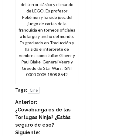
del terror clásico y el mundo
de LEGO. Es profesor
Pokémon y ha sido juez del
juego de cartas de la
franquicia en torneos oficiales
a lo largo y ancho del mundo.
Es graduado en Traducción y
ha sido el intérprete de
nombres como Julian Glover y
Paul Blake, General Veers y
Greedo de Star Wars. ISNI
0000 0005 1808 8642
Tags:
Cine
N
Anterior:
¿Cowabunga es de las
a
Tortugas Ninja? ¿Estás
seguro de eso?
v
Siguiente: