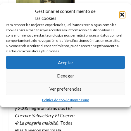
e
julio
e
i
a
i
l
l
de
l
p
Gestionar el consentimiento de
l
l
a
2026
a
o
s
las cookies
d
i
l
W
0
r
i
e
d
Para ofrecer las mejores experiencias, utilizamos tecnologías como las
í
W
i
s
cookies para almacenar y/o acceder a la información del dispositivo. El
l
a
n
E
consentimiento de estas tecnologías nos permitirá procesar datos como el
g
y
Brandon Lee en su
M
d
e
comportamiento de navegación o las identificaciones únicas en este sitio.
e
s
u
interpretación de El cuervo
c
a
No consentir o retirar el consentimiento, puede afectar negativamente a
6
n
u
n
o
(1994)
ciertas características y funciones.
de
y
p
d
m
agosto
3
e
u
Aceptar
i
o
de
de
l
n
a
2026
c
agosto
Dos años después se hizo
d
t
Denegar
l
de
o
una secuela
llamada
El
0
e
o
2026
n
cuervo: Ciudad de los ángeles
s
d
Ver preferencias
t
20
0
con Vincent Pérez en el papel
t
e
r
de
i
Política de cookies
Impressum
protagonista. En los años 2000
n
julio
a
n
o
y 2005 llegaron otras dos (
El
de
c
o
r
2026
u
Cuervo: Salvación
y
El Cuervo
d
e
l
4: La plegaria maldita
). Todas
0
e
t
t
ellas tuvieron muy mala