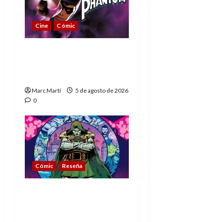
Cine
Cómic
The Phantom, 90 años
del héroe que nunca
muere
Marc Martí
5 de agosto de 2026
0
Cómic
Reseña
La tragedia del Doctor
Muerte, el mejor
villano de Marvel