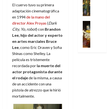
Series
t
s
p
h
2026
p
c
de
El cuervo tuvo su primera
X
u
o
r
o
ó
c
2026
0
adaptación cinematográfica
-
r
:
i
m
a
i
M
en 1994
de la mano del
0
a
e
m
e
l
ó
e
p
l
director Alex Proyas
(
Dark
e
Series
n
D
n
n
Análisis
o
o
r
a
City
,
Yo, robot
) con
Brandon
o
d
’
Cómic
p
p
a
j
c
Lee, hijo del actor y experto
e
X
9
c
t
s
e
t
M
en artes marciales Bruce
-
7
o
i
i
a
o
a
Lee
, como Eric Draven y Sofia
M
(
n
m
m
u
r
r
e
Shinas como Shelley. La
2
q
i
p
n
E
v
n
×
película es tristemente
u
s
r
a
x
e
’
4
i
recordada por
la muerte del
m
e
l
t
l
9
)
s
o
s
actor protagonista durante
e
r
7
:
t
y
i
y
el rodaje
de la misma, a causa
a
30
(
A
ó
l
o
e
ñ
de un accidente con una
de
2
p
l
a
n
n
o
julio
pistola de atrezzo que le hirió
×
o
a
a
e
d
de
mortalmente.
3
c
f
m
s
a
2026
29
)
a
i
a
d
d
de
:
0
l
n
b
e