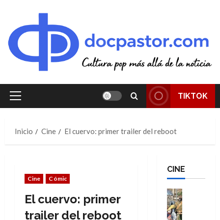
Saltar
al
contenido
TIKTOK
Menú
principal
Inicio
Cine
El cuervo: primer trailer del reboot
CINE
Cine
Cómic
Cine
El cuervo: primer
Cómic
Literatura
trailer del reboot