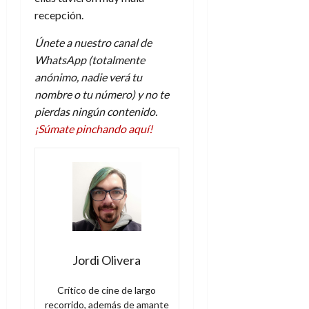
A
o
u
recepción.
p
r
r
o
n
a
Únete a nuestro canal de
c
o
WhatsApp (totalmente
a
9
anónimo, nadie verá tu
l
8
de
nombre o tu número) y no te
i
de
julio
p
pierdas ningún contenido.
julio
de
s
de
2026
¡Súmate pinchando aquí!
2026
i
0
s
0
7
de
julio
de
2026
Jordi Olivera
0
Crítico de cine de largo
recorrido, además de amante