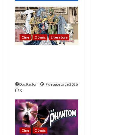
Cine
Cómic
Literatura
A mí me gusta La Liga
de los Hombres
Extraordinarios (parte
1)
Doc Pastor
7 de agosto de 2026
0
Cine
Cómic