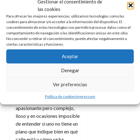
Gestionar el consentimiento de
Puede que ECC no tenga, no lo
las cookies
digo como verdad y solo como
Para ofrecer las mejores experiencias, utilizamos tecnologías como las
teoría, capacidad económica
cookies para almacenar y/o acceder a la información del dispositivo. El
para ponerlos en circulación
consentimiento de estas tecnologías nos permitirá procesar datos como el
pero que mientras tanto los
comportamiento de navegación o las identificaciones únicas en este sitio.
No consentir o retirar el consentimiento, puede afectar negativamente a
derechos sigan siendo suyos.
ciertas características y funciones.
Salvando distancias
esto
Aceptar
recuerda en parte al jaleo
de
Los Cuatro Fantásticos
,
Denegar
Fox, Constanti
n
Films,
Ver preferencias
Marvel Studios y Walt
Disney.
El tema de los
Política de cookies
Impressum
derechos y licencias es
apasionante pero complejo,
lioso y en ocasiones imposible
de entender si uno no tiene un
plano que indique bien en qué
calle está y cómo se ha