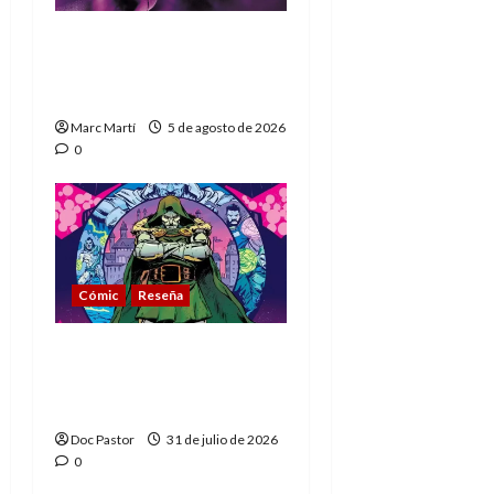
The Phantom, 90 años
del héroe que nunca
muere
Marc Martí
5 de agosto de 2026
0
Cómic
Reseña
La tragedia del Doctor
Muerte, el mejor
villano de Marvel
Doc Pastor
31 de julio de 2026
0