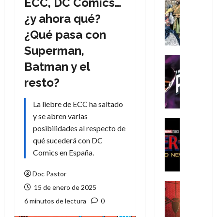
ECC, DC Comics…
Cómic
Literatura
¿y ahora qué?
A
¿Qué pasa con
m
í
Superman,
m
Cine
Batman y el
e
Cómic
g
T
resto?
u
h
s
e
La liebre de ECC ha saltado
t
P
y se abren varias
a
h
Cine
posibilidades al respecto de
L
a
Cómic
qué sucederá con DC
Crítica
a
n
S
Comics en España.
L
t
p
i
o
i
Doc Pastor
g
m
d
a
,
Cine
15 de enero de 2025
e
Crítica
d
9
6 minutos de lectura
0
r
S
e
0
-
p
l