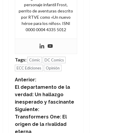
personaje infantil Frost,
perrito de aventuras descrito
por RTVE como «Un nuevo
héroe para los niños». ISNI
0000 0004 4335 5012
Tags:
Cómic
DC Comics
ECC Ediciones
Opinión
N
Anterior:
El departamento de la
a
verdad: Un hallazgo
inesperado y fascinante
v
Siguiente:
e
Transformers One: El
origen de la rivalidad
g
eterna