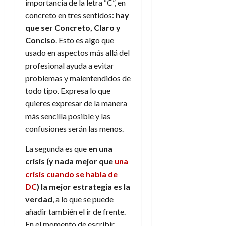
f
m
s
importancia de la letra “C”, en
a
2026
29
)
a
i
a
d
d
concreto en tres sentidos:
hay
de
:
0
l
n
b
e
e
julio
que ser Concreto, Claro y
e
i
a
i
l
l
de
Conciso
. Esto es algo que
l
p
l
l
a
2026
a
usado en aspectos más allá del
o
s
d
i
l
W
0
r
i
profesional ayuda a evitar
e
d
í
W
i
s
problemas y malentendidos de
l
a
n
E
g
y
M
d
e
todo tipo. Expresa lo que
e
s
u
c
a
quieres expresar de la manera
6
n
u
n
o
de
más sencilla posible y las
y
p
d
m
agosto
3
confusiones serán las menos.
e
u
i
o
de
de
l
n
a
2026
c
agosto
La segunda es que
en una
d
t
l
de
o
crisis (y nada mejor que
una
0
e
o
2026
n
crisis cuando se habla de
s
d
t
20
0
t
DC
) la mejor estrategia es la
e
r
de
i
n
verdad
, a lo que se puede
julio
a
n
o
de
añadir también el ir de frente.
c
o
r
2026
u
En el momento de escribir