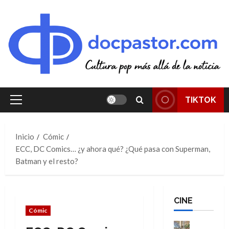
Saltar
al
contenido
TIKTOK
Menú
principal
Inicio
Cómic
ECC, DC Comics… ¿y ahora qué? ¿Qué pasa con Superman,
Batman y el resto?
CINE
Cómic
Cine