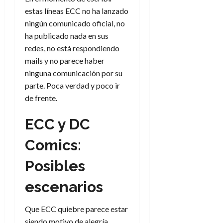
d
e
l
estas líneas ECC no ha lanzado
0
e
t
t
ningún comunicado oficial, no
A
o
u
ha publicado nada en sus
p
r
r
redes, no está respondiendo
o
n
a
c
o
mails y no parece haber
a
ninguna comunicación por su
9
l
8
parte. Poca verdad y poco ir
de
i
de
julio
de frente.
p
julio
de
s
de
2026
ECC y DC
2026
i
0
s
0
Comics:
7
Posibles
de
julio
escenarios
de
2026
Que ECC quiebre parece estar
0
siendo motivo de alegría