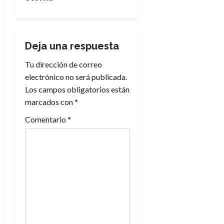
a
c
Deja una respuesta
i
Tu dirección de correo
electrónico no será publicada.
ó
Los campos obligatorios están
n
marcados con
*
Comentario
*
d
e
e
n
t