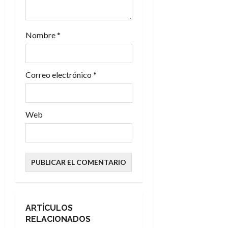
r
a
Nombre
*
d
a
Correo electrónico
*
s
Web
ARTÍCULOS
RELACIONADOS