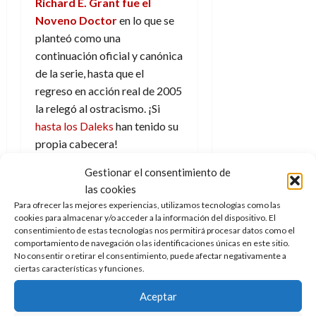
Richard E. Grant fue el
Noveno Doctor
en lo que se
planteó como una
continuación oficial y canónica
de la serie, hasta que el
regreso en acción real de 2005
la relegó al ostracismo. ¡Si
hasta los Daleks
han tenido su
propia cabecera!
Gestionar el consentimiento de
Haz clic para aceptar cookies
las cookies
de marketing y permitir este
Para ofrecer las mejores experiencias, utilizamos tecnologías como las
cookies para almacenar y/o acceder a la información del dispositivo. El
contenido
consentimiento de estas tecnologías nos permitirá procesar datos como el
comportamiento de navegación o las identificaciones únicas en este sitio.
No consentir o retirar el consentimiento, puede afectar negativamente a
The War
ciertas características y funciones.
Aceptar
Between the