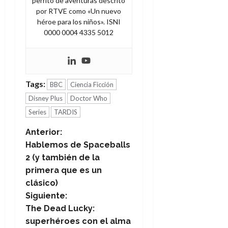
perrito de aventuras descrito
por RTVE como «Un nuevo
héroe para los niños». ISNI
0000 0004 4335 5012
Tags:
BBC
Ciencia Ficción
Disney Plus
Doctor Who
Series
TARDIS
N
Anterior:
Hablemos de Spaceballs
a
2 (y también de la
primera que es un
v
clásico)
e
Siguiente:
The Dead Lucky:
g
superhéroes con el alma