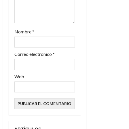
r
a
d
Nombre
*
a
s
Correo electrónico
*
Web