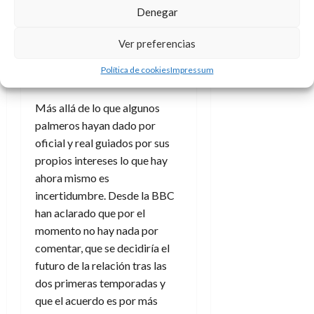
Denegar
Land and the
Sea
está por
Ver preferencias
Política de cookies
Impressum
estrenar
Más allá de lo que algunos
palmeros hayan dado por
oficial y real guiados por sus
propios intereses lo que hay
ahora mismo es
incertidumbre. Desde la BBC
han aclarado que por el
momento no hay nada por
comentar, que se decidiría el
futuro de la relación tras las
dos primeras temporadas y
que el acuerdo es por más