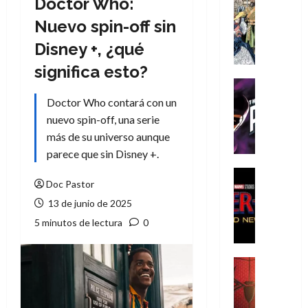
Doctor Who:
Cómic
Literatura
Nuevo spin-off sin
A
Disney +, ¿qué
m
í
significa esto?
m
Cine
e
Cómic
Doctor Who contará con un
g
T
nuevo spin-off, una serie
u
h
más de su universo aunque
s
e
parece que sin Disney +.
t
P
a
h
Cine
Doc Pastor
L
a
Cómic
Crítica
a
n
13 de junio de 2025
S
L
t
5 minutos de lectura
0
p
i
o
i
g
m
d
a
,
Cine
e
Crítica
d
9
r
S
e
0
-
p
l