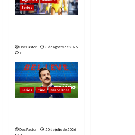
Series
Playmobil y WWE Raw:
primeras impresiones
de la línea
Doc Pastor
3 de agosto de 2026
0
Series
Cine
Miscelánea
Cuando la cultura pop
conquistó la final del
Mundial
Doc Pastor
20 de julio de 2026