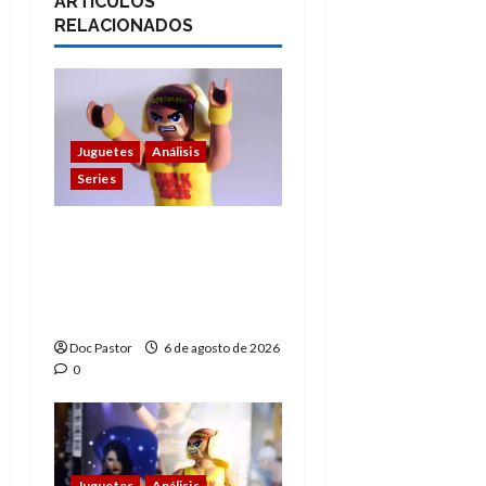
ARTÍCULOS
RELACIONADOS
Juguetes
Análisis
Series
Hulk Hogan en
Playmobil: un
homenaje a una
leyenda de la WWE
Doc Pastor
6 de agosto de 2026
0
Juguetes
Análisis