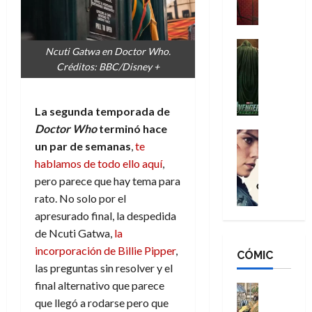
a
M
i
o
ñ
a
d
s
o
n
e
H
Cine
s
Ncuti Gatwa en Doctor Who.
:
r
Cómic
o
d
Créditos: BBC/Disney +
Misceláne
B
-
m
e
V
r
M
b
l
e
a
a
r
h
La segunda temporada de
n
n
n
e
é
Doctor Who
terminó hace
g
d
:
Cine
s
r
un par de semanas
,
te
a
Crítica
N
B
E
o
d
C
hablamos de todo ello aquí
,
e
r
x
e
o
l
w
pero parece que hay tema para
a
t
q
r
e
D
n
rato. No solo por el
r
u
e
a
a
d
a
e
apresurado final, la despedida
s
n
y
N
o
n
de Ncuti Gatwa,
la
:
e
,
e
r
u
incorporación de Billie Pipper
,
D
CÓMIC
r
m
w
d
n
las preguntas sin resolver y el
o
:
e
D
i
c
o
final alternativo que parece
R
j
a
Cine
n
a
m
e
Cómic
que llegó a rodarse pero que
o
y
a
m