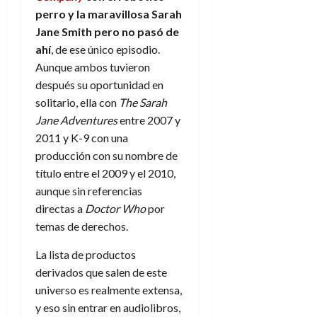
f
m
s
a
2026
29
)
a
perro y la maravillosa Sarah
i
a
d
d
de
:
0
l
Jane Smith pero no pasó de
n
b
e
e
julio
e
i
a
i
l
ahí
, de ese único episodio.
l
de
l
p
l
l
a
2026
a
Aunque ambos tuvieron
o
s
d
i
l
W
después su oportunidad en
0
r
i
e
d
í
W
solitario, ella con
The Sarah
i
s
l
a
n
E
Jane Adventures
entre 2007 y
g
y
M
d
e
e
2011 y K-9 con una
s
u
c
a
6
n
u
producción con su nombre de
n
o
de
y
p
d
m
título entre el 2009 y el 2010,
agosto
3
e
u
i
o
de
aunque sin referencias
de
l
n
a
2026
c
agosto
directas a
Doctor Who
por
d
t
l
de
o
temas de derechos.
0
e
o
2026
n
s
d
t
20
La lista de productos
0
t
e
r
de
derivados que salen de este
i
n
julio
a
universo es realmente extensa,
n
o
de
c
y eso sin entrar en audiolibros,
o
r
2026
u