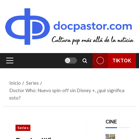
Saltar
al
contenido
TIKTOK
Menú
principal
Inicio
Series
Doctor Who: Nuevo spin-off sin Disney +, ¿qué significa
esto?
CINE
Series
Cine