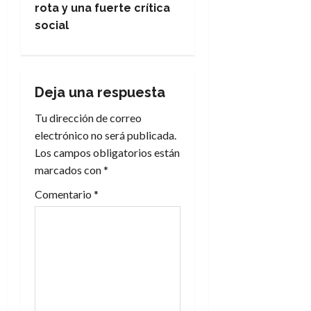
rota y una fuerte crítica
a
social
c
i
Deja una respuesta
ó
Tu dirección de correo
n
electrónico no será publicada.
Los campos obligatorios están
d
marcados con
*
e
Comentario
*
e
n
t