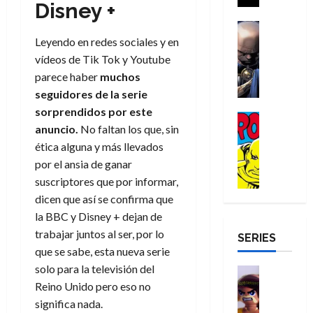
a
Disney +
i
a
s
o
a
r
a
d
d
H
Cómic
s
d
e
v
e
Reseña
Leyendo en redes sociales y en
e
o
d
e
p
e
r
E
l
m
e
vídeos de Tik Tok y Youtube
j
e
n
-
l
D
b
l
a
t
parece haber
muchos
t
M
V
o
r
h
d
i
u
seguidores de la serie
a
i
c
e
é
e
d
r
sorprendidos por este
n
g
Cómic
t
s
r
e
a
a
anuncio.
No faltan los que, sin
:
i
Reseña
o
E
o
m
p
D
B
ética alguna y más llevados
l
r
x
e
o
e
29
o
r
a
por el ansia de ganar
M
t
q
c
r
de
c
a
n
u
r
suscriptores que por informar,
u
i
o
julio
t
n
t
e
a
e
o
f
dicen que así se confirma que
de
o
d
e
r
o
n
n
u
2026
la BBC y Disney + dejan de
r
N
y
t
r
u
a
n
trabajar juntos al ser, por lo
SERIES
D
0
e
l
e
d
n
r
c
que se sabe, esta nueva serie
r
w
a
,
i
c
i
o
solo para la televisión del
D
s
Juguetes
e
n
a
o
27
o
a
j
Análisis
Reino Unido pero eso no
l
a
m
n
de
Series
m
y
o
m
significa nada.
r
u
julio
a
H