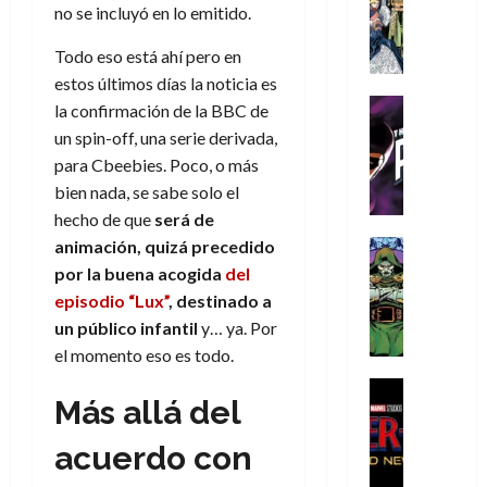
s
Literatura
s
r
,
no se incluyó en lo emitido.
r
u
A
d
c
d
m
i
e
m
a
a
Todo eso está ahí pero en
e
a
o
r
í
y
t
l
d
estos últimos días la noticia es
s
e
m
o
e
o
Cine
u
(
la confirmación de la BBC de
e
c
v
Cómic
e
r
p
un spin-off, una serie derivada,
5
g
T
u
e
s
a
a
de
para Cbeebies. Poco, o más
u
h
a
r
p
r
r
agosto
bien nada, se sabe solo el
s
e
n
t
e
e
t
de
t
hecho de que
será de
P
d
i
r
s
2026
e
a
h
o
c
animación, quizá precedido
Cómic
a
u
1
0
L
a
Reseña
l
a
d
por la buena acogida
del
n
)
L
a
n
a
l
o
a
episodio “Lux”
,
destinado a
a
L
t
n
,
c
un público infantil
y… ya. Por
7
t
i
o
o
f
o
30
de
el momento eso es todo.
r
g
m
s
ó
m
de
agosto
a
a
,
t
Cine
r
julio
p
de
Más allá del
g
Cómic
d
9
a
m
de
2026
l
Crítica
e
e
0
l
2026
u
e
acuerdo con
S
0
d
l
a
g
l
j
0
p
i
o
ñ
i
a