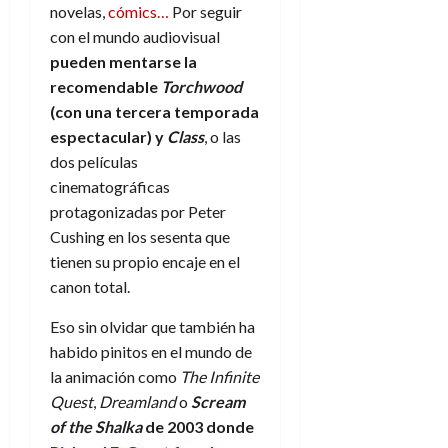
d
e
novelas,
cómics…
Por seguir
l
0
e
t
con el mundo audiovisual
t
A
o
u
pueden mentarse la
p
r
r
recomendable
Torchwood
o
n
a
(con una tercera temporada
c
o
espectacular) y
Class
, o las
a
9
dos películas
l
8
de
i
cinematográficas
de
julio
p
julio
protagonizadas por Peter
de
s
de
2026
Cushing en los sesenta que
2026
i
tienen su propio encaje en el
0
s
0
canon total.
7
Eso sin olvidar que también ha
de
habido pinitos en el mundo de
julio
la animación como
The Infinite
de
Quest
,
Dreamland
o
Scream
2026
of the Shalka
de 2003 donde
0