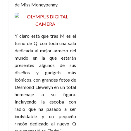
a
d
d
de
:
de Miss Moneypenny.
0
l
n
b
e
e
julio
e
i
a
i
l
l
de
l
p
l
l
a
2026
a
o
s
d
i
l
W
0
r
i
e
d
í
W
Y claro está que tras M es el
i
s
l
a
n
E
g
turno de Q, con toda una sala
y
M
d
e
e
s
dedicada al mejor armero del
u
c
a
6
n
u
n
mundo en la que estarán
o
de
y
p
d
m
presentes algunos de sus
agosto
3
e
u
i
o
de
de
diseños y gadgets más
l
n
a
2026
c
agosto
icónicos, con grandes fotos de
d
t
l
de
o
0
Desmond Llewelyn en un total
e
o
2026
n
homenaje a su figura.
s
d
t
20
0
t
e
Incluyendo la escoba con
r
de
i
n
radio que ha pasado a ser
julio
a
n
o
de
c
inolvidable y un pequeño
o
r
2026
u
rincón dedicado al nuevo Q
d
e
l
0
que apareció en
Skyfall
.