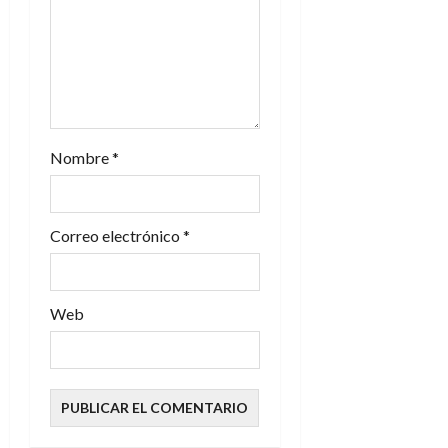
n
t
r
a
Nombre
*
d
Correo electrónico
*
a
s
Web