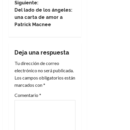
Siguiente:
v
Del lado de los ángeles:
e
una carta de amor a
Patrick Macnee
g
a
Deja una respuesta
c
Tu dirección de correo
i
electrónico no será publicada.
Los campos obligatorios están
ó
marcados con
*
n
Comentario
*
d
e
e