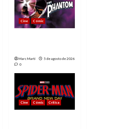
Cine
Cómic
The Phantom, 90 años
del héroe que nunca
muere
Marc Martí
5 de agosto de 2026
0
Cine
Cómic
Crítica
Spider-Man: Brand New
Day, mejor de lo