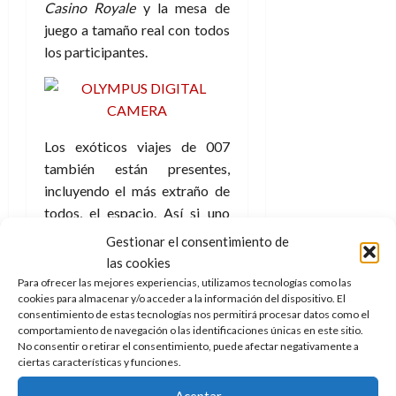
Casino Royale
y la mesa de
juego a tamaño real con todos
los participantes.
Los exóticos viajes de 007
también están presentes,
incluyendo el más extraño de
todos, el espacio. Así si uno
mira hacia arriba podrá ver los
Gestionar el consentimiento de
trajes espaciales que el agente
las cookies
y su compañera lucían al
Para ofrecer las mejores experiencias, utilizamos tecnologías como las
cookies para almacenar y/o acceder a la información del dispositivo. El
enfrentarse a Hugo Drax, que
consentimiento de estas tecnologías nos permitirá procesar datos como el
estará presente en una
comportamiento de navegación o las identificaciones únicas en este sitio.
maqueta, al igual que el
No consentir o retirar el consentimiento, puede afectar negativamente a
ciertas características y funciones.
teleférico cuyo cable rompe
Tiburón.