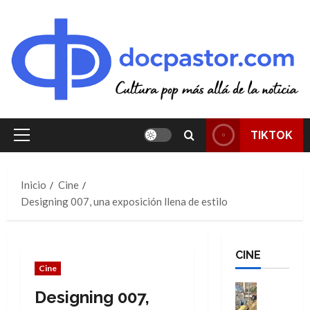
Saltar
al
contenido
TIKTOK
Menú
principal
Inicio
Cine
Designing 007, una exposición llena de estilo
CINE
Cine
Cine
Designing 007,
Cómic