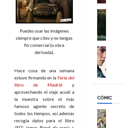
a
d
s
o
n
e
H
Cine
s
:
r
Cómic
o
d
Misceláne
B
-
m
e
V
r
M
b
Puedes usar las imágenes
l
e
a
a
r
h
siempre que cites y no tengas
n
n
n
e
é
fin comercial (u obra
g
d
:
Cine
s
r
derivada).
a
Crítica
N
B
E
o
d
C
e
r
x
e
o
l
w
a
t
q
Hace cosa de una semana
r
e
D
n
r
u
estuve firmando en la
Feria del
e
a
a
d
a
e
libro de Madrid
y
s
n
y
N
o
n
:
e
aprovechando el viaje acudí a
,
e
r
u
D
CÓMIC
r
m
w
la muestra sobre el más
d
n
o
:
e
D
i
famoso agente secreto de
c
o
R
j
a
Cine
n
a
todos los tiempos, así además
m
e
Cómic
o
y
a
m
recogía datos para el libro
s
Literatura
s
r
,
r
u
007: James Bond, de espía a