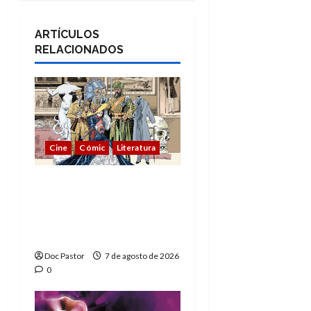
ARTÍCULOS
RELACIONADOS
Cine
Cómic
Literatura
A mí me gusta La Liga
de los Hombres
Extraordinarios (parte
1)
Doc Pastor
7 de agosto de 2026
0