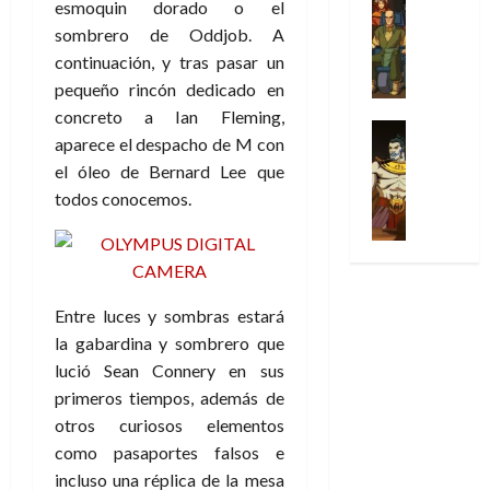
esmoquin dorado o el
l
s
Cómic
:
n
de
i
i
julio
Series
t
s
p
sombrero de Oddjob. A
h
2026
p
c
de
X
u
o
r
o
continuación, y tras pasar un
ó
c
2026
0
-
r
:
i
m
a
pequeño rincón dedicado en
i
M
0
a
e
m
e
l
ó
concreto a Ian Fleming,
e
p
l
e
Series
n
D
n
aparece el despacho de M con
n
Análisis
o
o
r
a
o
d
el óleo de Bernard Lee que
’
Cómic
p
p
a
j
c
e
X
9
todos conocemos.
c
t
s
e
t
M
-
7
o
i
i
a
o
a
M
(
n
m
m
u
r
r
e
2
q
i
p
n
E
v
n
×
u
s
r
a
x
e
’
Entre luces y sombras estará
4
i
m
e
l
t
l
9
)
la gabardina y sombrero que
s
o
s
e
r
7
:
t
y
lució Sean Connery en sus
i
y
a
30
(
A
ó
l
o
e
primeros tiempos, además de
ñ
de
2
p
l
a
n
n
o
otros curiosos elementos
julio
×
o
a
a
e
d
de
como pasaportes falsos e
3
c
f
m
s
a
2026
29
incluso una réplica de la mesa
)
a
i