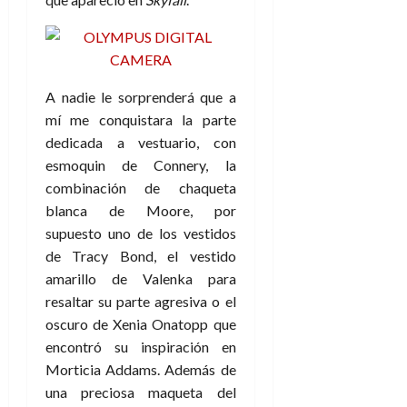
e
t
t
A
o
u
p
r
r
o
n
a
c
o
A nadie le sorprenderá que a
a
9
mí me conquistara la parte
l
8
de
dedicada a vestuario, con
i
de
julio
esmoquin de Connery, la
p
julio
de
s
de
combinación de chaqueta
2026
2026
i
blanca de Moore, por
0
s
supuesto uno de los vestidos
0
de Tracy Bond, el vestido
7
amarillo de Valenka para
de
resaltar su parte agresiva o el
julio
oscuro de Xenia Onatopp que
de
2026
encontró su inspiración en
Morticia Addams. Además de
0
una preciosa maqueta del