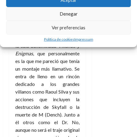
Aceptar
Denegar
Ver preferencias
Este mercenario, o más bien su
dentadura, estará presente en
Política de cookies
Impressum
la sala denominada
Villanos y
Enigmas
, que personalmente
es la que me pareció que tenía
un montaje más llamativo. Se
entra de lleno en un rincón
dedicado a los grandes
villanos como Raoul Silva y sus
acciones que incluyen la
destrucción de Skyfall o la
muerte de M (Dench). Junto a
él otros como el Dr. No,
aunque no será el traje original