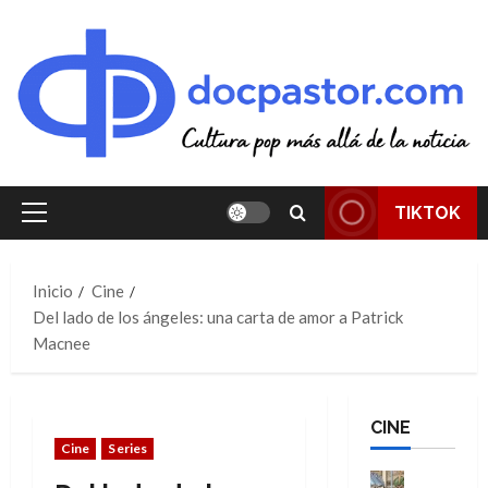
Saltar
al
contenido
TIKTOK
Menú
principal
Inicio
Cine
Del lado de los ángeles: una carta de amor a Patrick
Macnee
CINE
Cine
Series
Cine