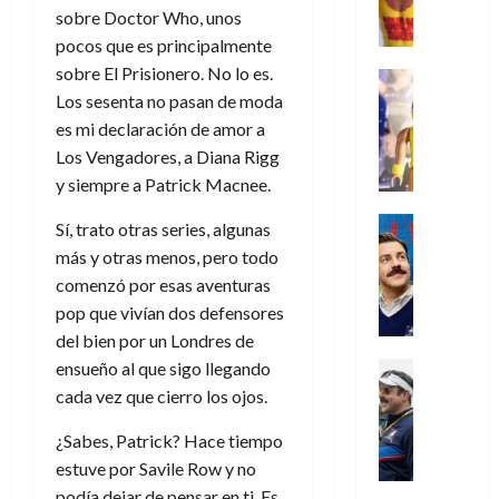
,
,
y
e
i
de
e
l
sobre Doctor Who, unos
u
e
m
a
2026
j
o
r
pocos que es principalmente
l
l
e
s
o
s
e
23
0
k
sobre El Prisionero. No lo es.
e
j
o
Juguetes
r
(
de
H
x
Análisis
Los sesenta no pasan de moda
o
c
v
p
julio
5
o
Series
p
r
u
es mi declaración de amor a
i
a
de
de
P
g
e
d
l
l
Los Vengadores, a Diana Rigg
2026
r
agosto
l
a
r
e
t
l
t
de
y siempre a Patrick Macnee.
a
0
n
i
l
a
2026
a
e
y
e
m
o
Series
s
Sí, trato otras series, algunas
n
1
0
m
n
Cine
e
e
d
o
)
más y otras menos, pero todo
o
Misceláne
P
n
s
e
d
comenzó por esas aventuras
C
b
l
t
p
l
e
7
pop que vivían dos defensores
u
i
a
o
e
a
M
de
a
l
del bien por un Londres de
y
q
r
c
a
agosto
n
y
m
ensueño al que sigo llegando
Crítica
u
a
i
de
r
d
W
Series
o
e
d
cada vez que cierro los ojos.
e
2026
v
o
T
W
b
a
o
n
e
l
0
e
E
i
¿Sabes, Patrick? Hace tiempo
n
c
l
a
d
R
l
t
estuve por Savile Row y no
i
30
c
L
a
:
i
a
podía dejar de pensar en ti. Es
de