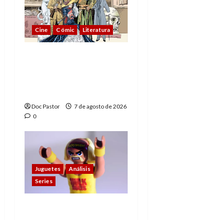
Cine
Cómic
Literatura
A mí me gusta La Liga
de los Hombres
Extraordinarios (parte
1)
Doc Pastor
7 de agosto de 2026
0
Juguetes
Análisis
Series
Hulk Hogan en
Playmobil: un