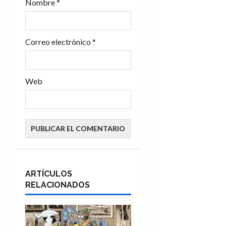
a
Nombre
*
d
Correo electrónico
*
a
s
Web
ARTÍCULOS
RELACIONADOS