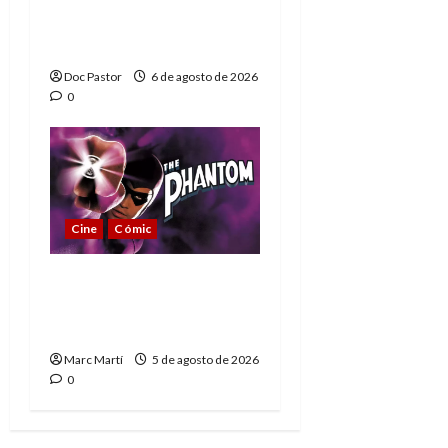
homenaje a una
leyenda de la WWE
Doc Pastor
6 de agosto de 2026
0
Cine
Cómic
The Phantom, 90 años
del héroe que nunca
muere
Marc Martí
5 de agosto de 2026
0