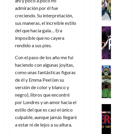
ahí y poco a poco mi
s
Literatura
s
r
,
r
u
A
admiración por él fue
d
c
d
m
i
e
m
a
a
creciendo. Su interpretación,
e
a
o
r
í
y
t
l
d
sus maneras, el increíble estilo
s
e
m
o
e
o
Cine
u
(
del que hacía gala… Era
e
c
v
Cómic
e
r
p
imposible que no cayera
5
g
T
u
e
s
a
a
de
rendido a sus pies.
u
h
a
r
p
r
r
agosto
s
e
n
t
e
e
t
de
Con el paso de los año me fui
t
P
d
i
r
s
2026
e
haciendo con algunas joyitas,
a
h
o
c
Cómic
a
u
1
como unas fantásticas figuras
0
L
a
Reseña
l
a
d
n
)
L
de él y Emma Peel (en su
a
n
a
l
o
a
a
L
t
n
versión de color y blanco y
,
c
7
t
i
o
o
f
negro), libros que encontré
o
30
de
r
g
m
s
ó
m
por Londres y un amor hacia el
de
agosto
a
a
,
t
Cine
r
julio
p
de
estilo del que es casi el único
g
Cómic
d
9
a
m
de
2026
l
culpable, aunque jamás llegaré
Crítica
e
e
0
l
2026
u
e
S
a estar ni de lejos a su altura.
0
d
l
a
g
l
j
0
p
i
o
ñ
i
a