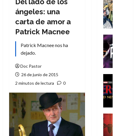
Del lado de los
Cómic
Literatura
ángeles: una
A
carta de amor a
m
í
Patrick Macnee
m
Cine
e
Cómic
Patrick Macnee nos ha
g
T
dejado.
u
h
s
e
Doc Pastor
t
P
26 de junio de 2015
a
h
Cine
L
a
Cómic
2 minutos de lectura
0
Crítica
a
n
S
L
t
p
i
o
i
g
m
d
a
,
Cine
e
Crítica
d
9
r
S
e
0
-
p
l