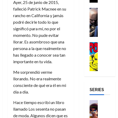
a
Ayer, 25 de junio de 2015,
i
a
s
o
a
r
a
d
falleció Patrick Macnee en su
d
H
Cómic
s
d
e
v
e
Reseña
rancho en California y jamás
e
o
d
e
p
e
r
E
l
m
podré decirle todo lo que
e
j
e
n
-
l
D
b
l
a
t
significó para mí, no por el
t
M
V
o
r
h
d
i
momento. No pude evitar
u
a
i
c
e
é
e
d
r
llorar. Es asombroso que una
n
g
Cómic
t
s
r
e
a
a
persona a la que realmente no
:
i
Reseña
o
E
o
m
p
D
has llegado a conocer sea tan
B
l
r
x
e
o
e
29
o
r
a
importante en tu vida.
M
t
q
c
r
de
c
a
n
u
r
u
i
o
julio
Me sorprendió verme
t
n
t
e
a
e
o
f
de
o
d
e
llorando. No era realmente
r
o
n
n
u
2026
r
N
y
consciente de qué era él en mi
t
r
u
a
n
SERIES
D
0
e
l
e
d
n
día a día.
r
c
r
w
a
,
i
c
i
o
D
s
Hace tiempo escribí un libro
Juguetes
e
n
a
o
27
o
a
j
Análisis
l
a
llamado Los sesenta no pasan
m
n
de
Series
m
y
o
m
r
u
julio
a
de moda. Algunos dicen que es
H