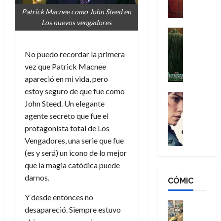
a
M
i
o
ñ
Patrick Macnee como John Steed en
a
d
s
o
Los nuevos vengadores
n
e
H
Cine
s
:
r
Cómic
o
d
Misceláne
B
-
m
No puedo recordar la primera
e
V
r
M
b
l
vez que Patrick Macnee
e
a
a
r
h
apareció en mi vida, pero
n
n
n
e
é
estoy seguro de que fue como
g
d
:
Cine
s
r
John Steed. Un elegante
a
Crítica
N
B
E
o
d
C
agente secreto que fue el
e
r
x
e
o
l
w
protagonista total de Los
a
t
q
r
e
D
n
Vengadores, una serie que fue
r
u
e
a
a
d
a
e
(es y será) un icono de lo mejor
s
n
y
N
o
n
que la magia catódica puede
:
e
,
e
r
u
darnos.
D
CÓMIC
r
m
w
d
n
o
:
e
D
i
c
Y desde entonces no
o
R
j
a
Cine
n
a
desapareció. Siempre estuvo
m
e
Cómic
o
y
a
m