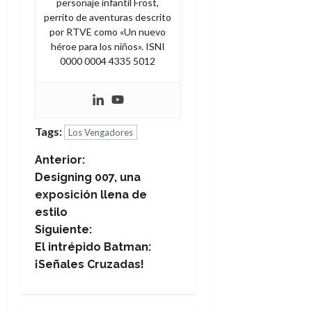
personaje infantil Frost,
d
e
l
0
perrito de aventuras descrito
e
t
t
por RTVE como «Un nuevo
A
o
u
héroe para los niños». ISNI
p
r
r
0000 0004 4335 5012
o
n
a
c
o
a
9
l
8
de
i
Tags:
de
Los Vengadores
julio
p
julio
de
N
s
Anterior:
de
2026
2026
i
Designing 007, una
0
a
s
exposición llena de
0
estilo
v
7
Siguiente:
de
e
El intrépido Batman:
julio
¡Señales Cruzadas!
de
g
2026
0
a