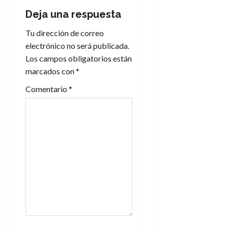
Deja una respuesta
c
Tu dirección de correo
i
electrónico no será publicada.
Los campos obligatorios están
ó
marcados con
*
n
Comentario
*
d
e
e
n
t
r