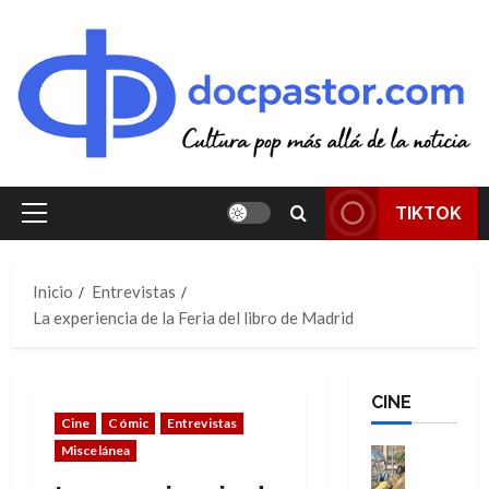
Saltar
al
contenido
TIKTOK
Menú
principal
Inicio
Entrevistas
La experiencia de la Feria del libro de Madrid
CINE
Cine
Cómic
Entrevistas
Miscelánea
Cine
Cómic