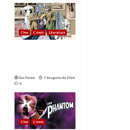
Cine
Cómic
Literatura
A mí me gusta La Liga
de los Hombres
Extraordinarios (parte
1)
Doc Pastor
7 de agosto de 2026
0
Cine
Cómic