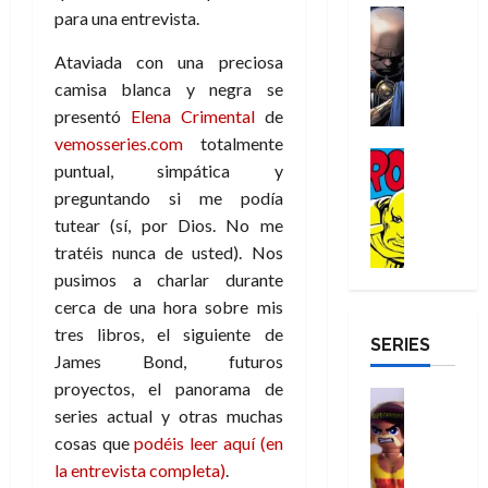
a
d
d
H
Cómic
s
para una entrevista.
d
e
v
e
Reseña
e
o
d
e
p
e
r
E
Ataviada con una preciosa
l
m
e
j
e
n
-
l
D
b
camisa blanca y negra se
l
a
t
t
M
V
o
r
h
d
i
presentó
Elena Crimental
de
u
a
i
c
e
é
e
d
vemosseries.com
totalmente
r
n
g
Cómic
t
s
r
e
a
a
puntual, simpática y
:
i
Reseña
o
E
o
m
p
preguntando si me podía
D
B
l
r
x
e
o
e
29
o
tutear (sí, por Dios. No me
r
a
M
t
q
c
r
de
c
a
n
tratéis nunca de usted). Nos
u
r
u
i
o
julio
t
n
t
e
pusimos a charlar durante
a
e
o
f
de
o
d
e
r
o
n
n
cerca de una hora sobre mis
u
2026
r
N
y
t
r
u
a
n
tres libros, el siguiente de
SERIES
D
0
e
l
e
d
n
r
c
James Bond, futuros
r
w
a
,
i
c
i
proyectos, el panorama de
o
D
s
Juguetes
e
n
a
o
27
series actual y otras muchas
o
a
j
Análisis
l
a
m
n
de
Series
m
y
o
cosas que
podéis leer aquí (en
m
r
u
julio
a
H
,
,
y
la entrevista completa)
.
e
i
de
e
l
u