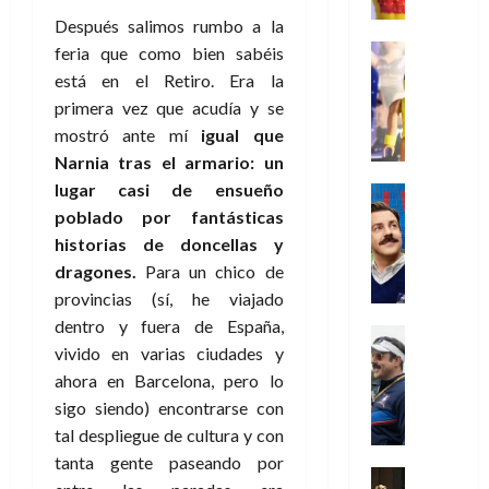
e
m
a
2026
j
o
r
l
l
e
Después salimos rumbo a la
s
o
s
e
23
0
k
e
j
o
Juguetes
feria que como bien sabéis
r
(
de
H
x
Análisis
o
c
v
p
está en el Retiro. Era la
julio
5
o
Series
p
r
u
i
a
de
primera vez que acudía y se
de
P
g
e
d
l
l
2026
r
agosto
mostró ante mí
igual que
l
a
r
e
t
l
t
de
Narnia tras el armario: un
a
0
n
i
l
a
2026
a
e
y
e
lugar casi de ensueño
m
o
Series
s
n
1
0
m
n
Cine
e
poblado por fantásticas
e
d
o
)
o
Misceláne
P
n
s
e
historias de doncellas y
d
C
b
l
t
p
l
e
dragones.
Para un chico de
7
u
i
a
o
e
a
M
provincias (sí, he viajado
de
a
l
y
q
r
c
a
agosto
dentro y fuera de España,
n
y
m
Crítica
u
a
i
de
r
d
vivido en varias ciudades y
W
Series
o
e
d
e
2026
v
o
T
W
ahora en Barcelona, pero lo
b
a
o
n
e
l
0
e
E
i
sigo siendo) encontrarse con
n
c
l
a
d
R
l
t
i
tal despliegue de cultura y con
30
c
L
a
:
i
a
de
tanta gente paseando por
31
u
a
w
u
Análisis
c
julio
f
de