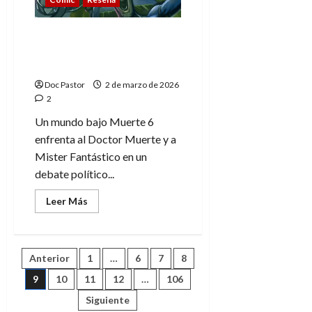
Un mundo bajo Muerte 6:
El debate que sacude
Marvel
Doc Pastor
2 de marzo de 2026
2
Un mundo bajo Muerte 6
enfrenta al Doctor Muerte y a
Mister Fantástico en un
debate político...
Leer
Leer Más
más
acerca
de
Un
mundo
Paginación
Anterior
1
…
6
7
8
bajo
Muerte
6:
9
10
11
12
…
106
de
El
debate
Siguiente
que