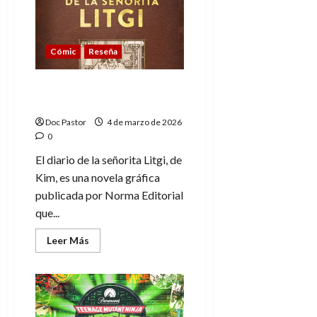
El
cómic
bélico
que
incomodó
Cómic
Reseña
a
EE.
UU.
El diario de la señorita
Litgi: Poesía en viñetas
Doc Pastor
4 de marzo de 2026
0
El diario de la señorita Litgi, de
Kim, es una novela gráfica
publicada por Norma Editorial
que...
Leer
Leer Más
más
acerca
de
El
diario
de
la