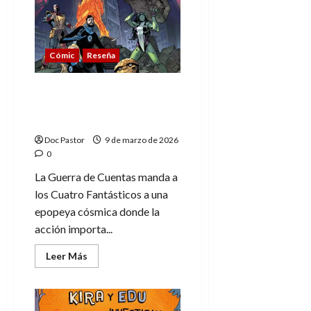
del
Universo
DC:
Orden
y
Cómic
Reseña
legado
La Guerra de Cuentas:
Epica cósmica y los 4
Fantásticos
Doc Pastor
9 de marzo de 2026
0
La Guerra de Cuentas manda a
los Cuatro Fantásticos a una
epopeya cósmica donde la
acción importa...
Leer
Leer Más
más
acerca
de
La
Guerra