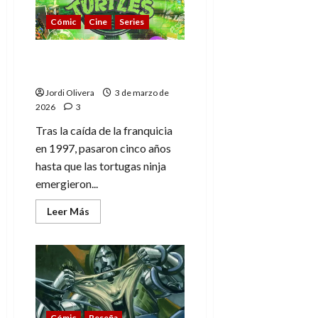
señorita
Litgi:
Poesía
Cómic
Cine
Series
en
viñetas
Tortugas Ninja, la
revolución verde (II)
Jordi Olivera
3 de marzo de
2026
3
Tras la caída de la franquicia
en 1997, pasaron cinco años
hasta que las tortugas ninja
emergieron...
Leer
Leer Más
más
acerca
de
Tortugas
Ninja,
la
revolución
verde
(II)
Cómic
Reseña