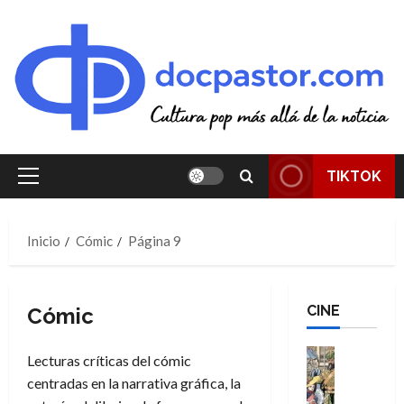
Saltar
al
contenido
TIKTOK
Menú
principal
Inicio
Cómic
Página 9
CINE
Cómic
Cine
Lecturas críticas del cómic
Cómic
centradas en la narrativa gráfica, la
Literatura