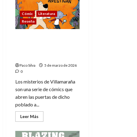
de
Cuentas:
Epica
cósmica
Cómic
Literatura
y
Reseña
los
4
Fantásticos
Los misterios de
Villamaraña, entretenida
lectura para los más
pequeños
Paco Silva
5 de marzo de 2026
0
Los misterios de Villamaraña
son una serie de cómics que
abren las puertas de dicho
poblado a...
Leer
Leer Más
más
acerca
de
Los