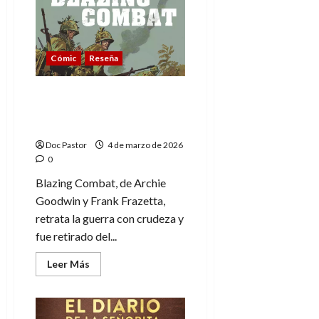
misterios
de
Villamaraña,
entretenida
lectura
para
Cómic
Reseña
los
más
pequeños
Blazing Combat: El cómic
bélico que incomodó a
EE. UU.
Doc Pastor
4 de marzo de 2026
0
Blazing Combat, de Archie
Goodwin y Frank Frazetta,
retrata la guerra con crudeza y
fue retirado del...
Leer
Leer Más
más
acerca
de
Blazing
Combat: