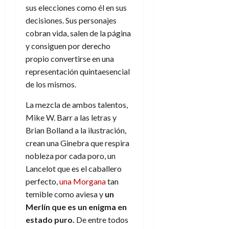
a
d
d
de
sus elecciones como él en sus
:
0
l
n
b
e
e
julio
e
i
decisiones. Sus personajes
a
i
l
l
de
l
p
cobran vida, salen de la página
l
l
a
2026
a
o
s
d
i
l
y consiguen por derecho
W
0
r
i
e
d
í
W
propio convertirse en una
i
s
l
a
n
E
representación quintaesencial
g
y
M
d
e
de los mismos.
e
s
u
c
a
6
n
u
n
o
de
La mezcla de ambos talentos,
y
p
d
m
agosto
3
Mike W. Barr a las letras y
e
u
i
o
de
de
Brian Bolland a la ilustración,
l
n
a
2026
c
agosto
d
crean una Ginebra que respira
t
l
de
o
0
e
o
nobleza por cada poro, un
2026
n
s
d
Lancelot que es el caballero
t
20
0
t
e
r
de
perfecto,
una Morgana
tan
i
n
julio
a
temible como aviesa y
un
n
o
de
c
Merlín que es un enigma en
o
r
2026
u
estado puro.
De entre todos
d
e
l
0