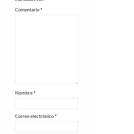
e
Comentario
*
e
n
t
r
a
d
Nombre
*
a
s
Correo electrónico
*