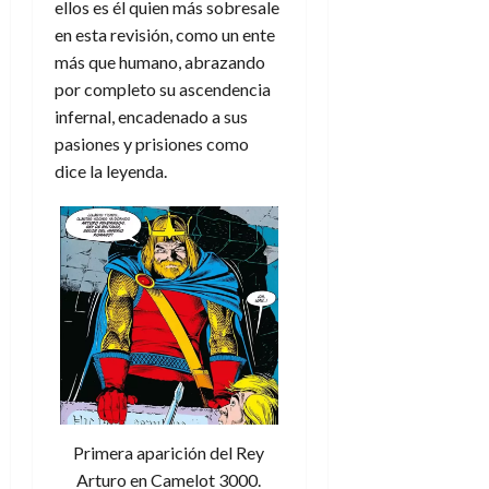
ellos es él quien más sobresale
e
t
t
A
o
en esta revisión, como un ente
u
p
r
más que humano, abrazando
r
o
n
a
por completo su ascendencia
c
o
infernal, encadenado a sus
a
9
pasiones y prisiones como
l
8
de
dice la leyenda.
i
de
julio
p
julio
de
s
de
2026
2026
i
0
s
0
7
de
julio
de
2026
0
Primera aparición del Rey
Arturo en Camelot 3000.