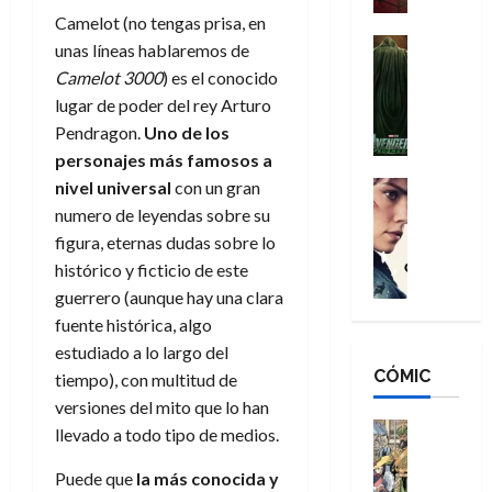
a
d
s
o
Camelot (no tengas prisa, en
n
e
H
Cine
s
unas líneas hablaremos de
:
r
Cómic
o
d
Camelot 3000
) es el conocido
Misceláne
B
-
m
e
lugar de poder del rey Arturo
V
r
M
b
l
Pendragon.
Uno de los
e
a
a
r
h
n
personajes más
famosos
a
n
n
e
é
g
d
:
nivel universal
con un gran
Cine
s
r
a
Crítica
N
B
E
numero de leyendas sobre su
o
d
C
e
r
x
e
figura, eternas dudas sobre lo
o
l
w
a
t
q
histórico y ficticio de este
r
e
D
n
r
u
guerrero (aunque hay una clara
e
a
a
d
a
e
fuente histórica, algo
s
n
y
N
o
n
:
e
estudiado a lo largo del
,
e
r
u
D
CÓMIC
r
m
tiempo), con multitud de
w
d
n
o
:
e
D
versiones del mito que lo han
i
c
o
R
j
a
Cine
n
a
llevado a todo tipo de medios.
m
e
Cómic
o
y
a
m
s
Literatura
s
r
,
Puede que
la más conocida y
r
u