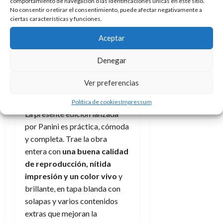
comportamiento de navegación o las identificaciones únicas en este sitio.
brujos y hechiceras, sobre la
No consentir o retirar el consentimiento, puede afectar negativamente a
ciertas características y funciones.
nobleza y el valor que habita
dentro de cada uno de
Aceptar
nosotros.
Denegar
La edición de
Ver preferencias
Panini
Política de cookies
Impressum
La presente edición lanzada
por Panini es práctica, cómoda
y completa. Trae la obra
entera con
una buena calidad
de reproducción, nítida
im
p
resión y un color vivo
y
brillante, en tapa blanda con
solapas y varios contenidos
extras que mejoran la