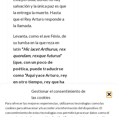
salvación y la única paz es que
la entrega la muerte. Hasta
que el Rey Arturo responde a
la llamada.
Levanta, como el ave Fénix, de
su tumba en la que reza en
latín
“
Hic iacet Arthurus, rex
quondam, rexque futurus
”
(que, con un poco de
poética, puede traducirse
como “Aquí yace Arturo, rey
en otro tiempo, rey que ha
de venir.”).
Una sentencia que
Gestionar el consentimiento de
se torna por completo cierta
las cookies
en esta historia, una
Para ofrecer las mejores experiencias, utilizamos tecnologías como las
maravillosa obra sobre
cookies para almacenar y/o acceder a la información del dispositivo. El
consentimiento de estas tecnologías nos permitirá procesar datos como el
caballeros y peligros, sobre