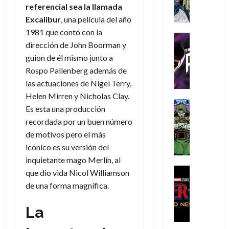
A
d
c
d
m
i
e
referencial sea la llamada
m
a
a
e
a
o
r
Excalibur
, una película del año
í
y
t
l
d
s
e
1981 que contó con la
m
o
e
o
Cine
u
(
dirección de John Boorman y
e
c
v
Cómic
e
r
p
5
g
T
guion de él mismo junto a
u
e
s
a
a
de
u
h
a
r
Rospo Pallenberg además de
p
r
r
agosto
s
e
n
t
e
e
las actuaciones de Nigel Terry,
t
de
t
P
d
i
r
s
2026
e
Helen Mirren y Nicholas Clay.
a
h
o
c
Cómic
a
u
1
Es esta una producción
0
L
a
Reseña
l
a
d
n
)
recordada por un buen número
L
a
n
a
l
o
a
de motivos pero el más
a
L
t
n
,
c
7
t
i
icónico es su versión del
o
o
f
o
30
de
r
g
m
s
ó
inquietante mago Merlín, al
m
de
agosto
a
a
,
t
Cine
r
que dio vida Nicol Williamson
julio
p
de
g
Cómic
d
9
a
m
de
2026
l
de una forma magnífica.
Crítica
e
e
0
l
2026
u
e
S
0
d
l
a
g
l
j
La
0
p
i
o
ñ
i
a
a
i
a
s
o
a
r