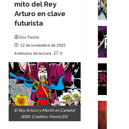
Literatura
mito del Rey
A
Arturo en clave
m
í
futurista
m
Cine
e
Cómic
Doc Pastor
g
T
12 de noviembre de 2025
u
h
s
e
6 minutos de lectura
0
t
P
a
h
Cine
L
a
Cómic
Crítica
a
n
S
L
t
p
i
o
i
g
m
d
a
,
Cine
e
Crítica
d
9
El Rey Arturo y Merlín en Camelot
r
S
e
0
3000. Créditos: Panini/DC
-
p
l
a
M
i
o
ñ