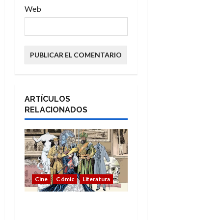
Web
ARTÍCULOS
RELACIONADOS
Cine
Cómic
Literatura
A mí me gusta La Liga
de los Hombres