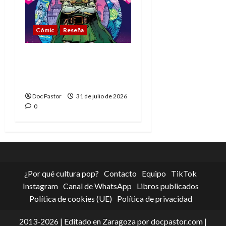
Cómic
Reseña
La tragedia del Doctor
Muerte, el mejor
villano de Marvel
Doc Pastor
31 de julio de 2026
0
¿Por qué cultura pop?
Contacto
Equipo
TikTok
Instagram
Canal de WhatsApp
Libros publicados
Política de cookies (UE)
Política de privacidad
2013-2026 | Editado en Zaragoza por docpastor.com |