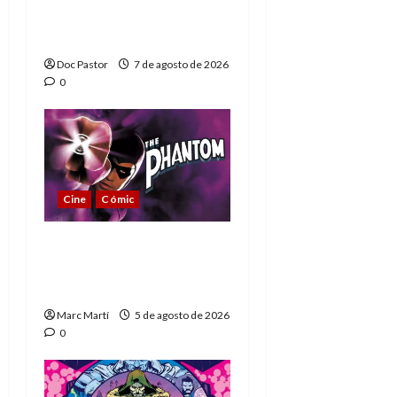
Extraordinarios (parte
1)
Doc Pastor
7 de agosto de 2026
0
Cine
Cómic
The Phantom, 90 años
del héroe que nunca
muere
Marc Martí
5 de agosto de 2026
0