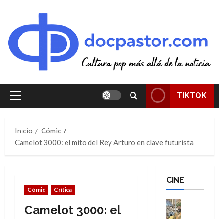
Saltar
al
contenido
TIKTOK
Menú
principal
Inicio
Cómic
Camelot 3000: el mito del Rey Arturo en clave futurista
CINE
Cómic
Crítica
Cine
Camelot 3000: el
Cómic