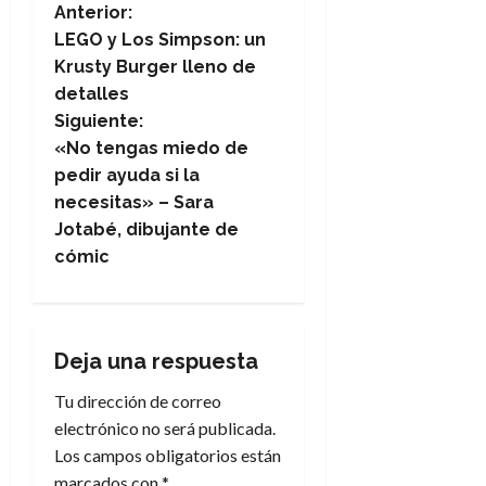
N
Anterior:
LEGO y Los Simpson: un
a
Krusty Burger lleno de
detalles
v
Siguiente:
e
«No tengas miedo de
pedir ayuda si la
g
necesitas» – Sara
Jotabé, dibujante de
a
cómic
c
i
Deja una respuesta
ó
Tu dirección de correo
n
electrónico no será publicada.
Los campos obligatorios están
d
marcados con
*