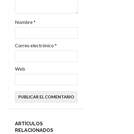
r
a
Nombre
*
d
a
Correo electrónico
*
s
Web
ARTÍCULOS
RELACIONADOS