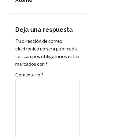
g
Átomo
a
c
Deja una respuesta
i
Tu dirección de correo
electrónico no será publicada.
ó
Los campos obligatorios están
n
marcados con
*
Comentario
*
d
e
e
n
t