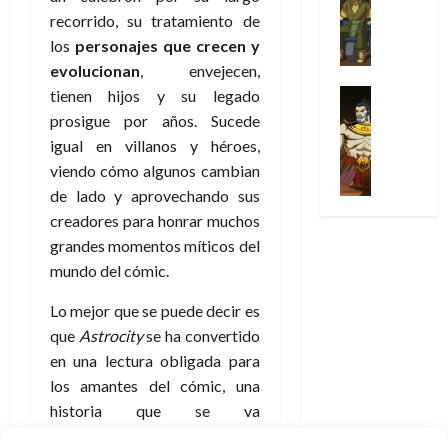
Series
t
s
p
h
2026
p
c
de
recorrido, su tratamiento de
X
u
o
r
o
ó
c
2026
0
-
los
personajes que crecen y
r
:
i
m
a
i
M
0
evolucionan
, envejecen,
a
e
m
e
l
ó
e
p
l
e
Series
tienen hijos y su legado
n
D
n
n
Análisis
o
o
r
a
prosigue por años. Sucede
o
d
’
Cómic
p
p
a
j
c
igual en villanos y héroes,
e
X
9
c
t
s
e
t
M
viendo cómo algunos cambian
-
7
o
i
i
a
o
a
de lado y aprovechando sus
M
(
n
m
m
u
r
r
e
creadores para honrar muchos
2
q
i
p
n
E
v
n
×
grandes momentos míticos del
u
s
r
a
x
e
’
4
i
m
mundo del cómic.
e
l
t
l
9
)
s
o
s
e
r
7
:
Lo mejor que se puede decir es
t
y
i
y
a
30
(
A
ó
que
Astrocity
se ha convertido
l
o
e
ñ
de
2
p
l
a
n
en una lectura obligada para
n
o
julio
×
o
a
a
e
d
los amantes del cómic, una
de
3
c
f
m
s
a
2026
historia que se va
29
)
a
i
a
d
d
de
enriqueciendo en cada entrega
:
0
l
n
b
e