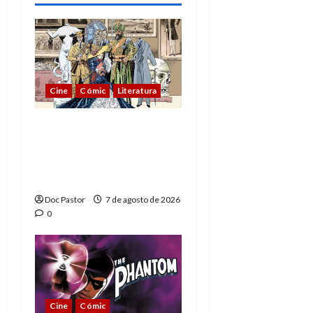
Cine
Cómic
Literatura
A mí me gusta La Liga
de los Hombres
Extraordinarios (parte
1)
Doc Pastor
7 de agosto de 2026
0
Cine
Cómic