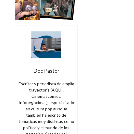
A
o
u
p
r
r
o
n
a
c
o
a
9
l
8
de
i
de
julio
p
julio
de
s
de
2026
2026
i
0
s
Doc Pastor
0
7
Escritor y periodista de amplia
de
trayectoria (AQUÍ,
julio
Cinemascomics,
de
Infonegocios…), especializado
2026
en cultura pop aunque
también ha escrito de
0
temáticas muy distintas como
política y el mundo de los
negocios. Creador del