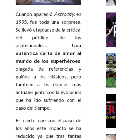
a
a
e
a
o
r
í
y
t
l
d
s
e
m
Cuando apareció
Astrocity,
en
o
e
o
Cine
u
(
e
c
v
Cómic
1995, fue toda una sorpresa.
e
r
p
5
g
T
u
e
s
a
Se llevó el aplauso de la crítica,
a
de
u
h
a
r
p
r
r
del público, de los
agosto
s
e
n
t
e
e
t
de
profesionales…
Una
t
P
d
i
r
s
2026
e
auténtica carta de amor al
a
h
o
c
Cómic
a
u
1
0
mundo de los superhéroes
,
L
a
Reseña
l
a
d
n
)
L
a
plagada de referencias y
n
a
l
o
a
a
L
t
n
,
guiños a los clásicos, pero
c
7
t
i
o
o
f
también a las épocas más
o
30
de
r
g
m
s
ó
m
de
actuales junto con la evolución
agosto
a
a
,
t
Cine
r
julio
p
de
que ha ido sufriendo con el
g
Cómic
d
9
a
m
de
2026
l
paso del tiempo.
Crítica
e
e
0
l
2026
u
e
S
0
d
l
a
g
l
j
Es cierto que con el paso de
0
p
i
o
ñ
i
a
a
los años este impacto se ha
i
a
s
o
a
r
a
d
reducido ya que tras tantas
d
H
Cómic
s
d
e
v