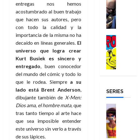
e
Reseña
entregas nos hemos
e
o
d
e
p
e
r
E
l
m
e
acostumbrado al buen trabajo
j
e
n
-
l
D
b
l
a
t
que hacen sus autores, pero
t
M
V
o
r
h
d
i
u
con todo la calidad y la
a
i
c
e
é
e
d
r
importancia de la misma no ha
n
g
Cómic
t
s
r
e
a
a
decaído en líneas generales.
El
:
i
Reseña
o
E
o
m
p
D
B
universo que logra crear
l
r
x
e
o
e
29
o
r
a
Kurt Busiek es sincero y
M
t
q
c
r
de
c
a
n
u
r
entregado
, buen conocedor
u
i
o
julio
t
n
t
e
a
e
o
f
del mundo del cómic y todo lo
de
o
d
e
r
o
n
n
u
2026
que le rodea. Siempre
a su
r
N
y
t
r
u
a
n
lado está Brent Anderson
,
SERIES
D
0
e
l
e
d
n
r
c
dibujante también de
X-Men:
r
w
a
,
i
c
i
o
Dios ama, el hombre mata
, que
D
s
Juguetes
e
n
a
o
27
o
a
j
Análisis
tras tanto tiempo al arte hace
l
a
m
n
de
Series
m
y
o
m
que sea imposible entender
r
u
julio
a
H
,
,
y
e
i
de
e
este universo sin verlo a través
l
u
e
m
a
2026
j
o
r
de sus lápices.
l
l
e