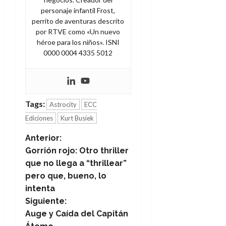
personaje infantil Frost,
perrito de aventuras descrito
por RTVE como «Un nuevo
héroe para los niños». ISNI
0000 0004 4335 5012
Tags:
Astrocity
ECC
Ediciones
Kurt Busiek
N
Anterior:
Gorrión rojo: Otro thriller
a
que no llega a “thrillear”
pero que, bueno, lo
v
intenta
e
Siguiente:
Auge y Caída del Capitán