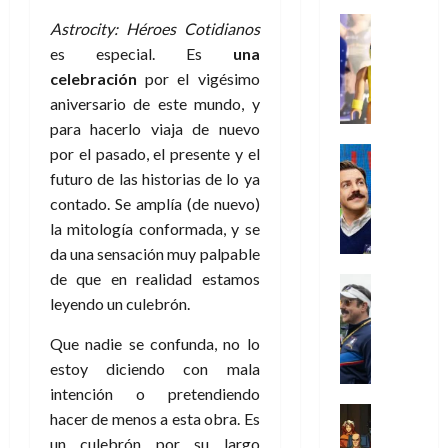
s
o
s
e
23
0
k
e
j
o
Juguetes
r
(
Astrocity: Héroes Cotidianos
de
H
x
Análisis
o
c
v
p
julio
es especial. Es
una
5
o
Series
p
r
u
i
a
de
de
celebración
por el vigésimo
P
g
e
d
l
l
2026
r
agosto
l
aniversario de este mundo, y
a
r
e
t
l
t
de
a
0
n
para hacerlo viaja de nuevo
i
l
a
2026
a
e
y
e
m
o
Series
por el pasado, el presente y el
s
n
1
0
m
n
Cine
e
e
d
futuro de las historias de lo ya
o
)
o
Misceláne
P
n
s
e
d
contado. Se amplía (de nuevo)
C
b
l
t
p
l
e
la mitología conformada, y se
7
u
i
a
o
e
a
M
de
da una sensación muy palpable
a
l
y
q
r
c
a
agosto
n
de que en realidad estamos
y
m
Crítica
u
a
i
de
r
d
W
Series
o
leyendo un culebrón.
e
d
e
2026
v
o
T
W
b
a
o
n
e
l
0
Que nadie se confunda, no lo
e
E
i
n
c
l
a
d
R
estoy diciendo con mala
l
t
i
30
c
L
a
:
intención o pretendiendo
i
a
de
31
u
a
w
u
Análisis
c
julio
f
hacer de menos a esta obra. Es
de
l
s
Cómic
:
n
de
i
i
un culebrón por su largo
julio