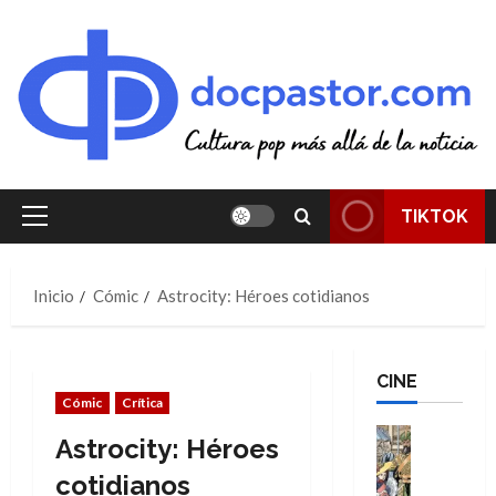
Saltar
al
contenido
TIKTOK
Menú
principal
Inicio
Cómic
Astrocity: Héroes cotidianos
CINE
Cómic
Crítica
Cine
Astrocity: Héroes
Cómic
Literatura
cotidianos