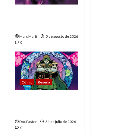
The Phantom, 90 años
del héroe que nunca
muere
Marc Martí
5 de agosto de 2026
0
Cómic
Reseña
La tragedia del Doctor
Muerte, el mejor
villano de Marvel
Doc Pastor
31 de julio de 2026
0