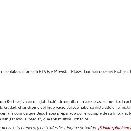
a, en colaboración con RTVE, y Movistar Plus+. También de Sony Pictures
io Resines) viven una jubilación tranquila entre recetas, su huerto, la pe
a la ciudad, el síndrome del nido vacío parece haberse instalado en el mat
en a la comida que Bego había preparado por el cumple de su hijo, y acto
e han ganado la lotería y que son multimillonarios.
nombre o tu número) y no te pierdas ningún contenido.
¡Súmate pinchando