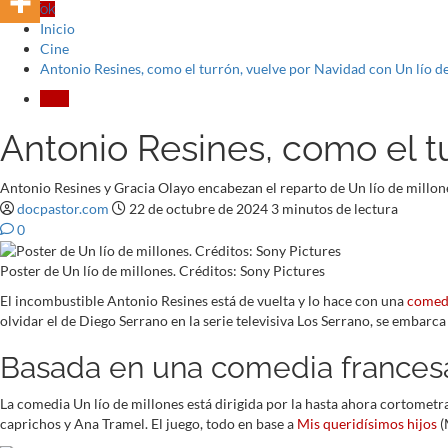
TikTok
Inicio
Cine
Antonio Resines, como el turrón, vuelve por Navidad con Un lío d
Cine
Antonio Resines, como el t
Antonio Resines y Gracia Olayo encabezan el reparto de Un lío de millon
docpastor.com
22 de octubre de 2024
3 minutos de lectura
0
Poster de Un lío de millones. Créditos: Sony Pictures
El incombustible Antonio Resines está de vuelta y lo hace con una
comed
olvidar el de Diego Serrano en la serie televisiva Los Serrano, se embarca
Basada en una comedia frances
La comedia Un lío de millones está dirigida por la hasta ahora cortometra
caprichos y Ana Tramel. El juego, todo en base a
Mis queridísimos hijos
(