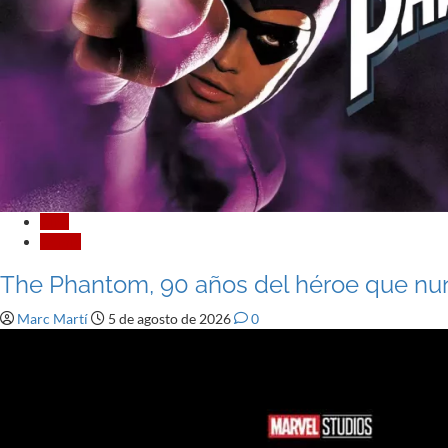
Cine
Cómic
The Phantom, 90 años del héroe que n
Marc Martí
5 de agosto de 2026
0