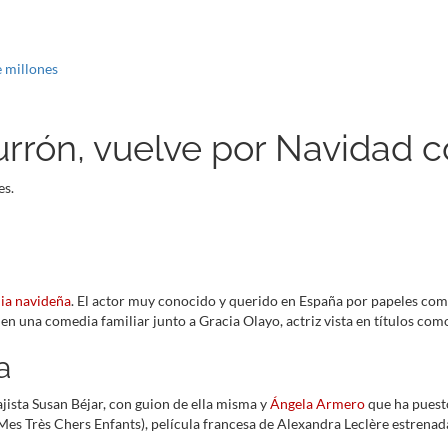
e millones
urrón, vuelve por Navidad c
es.
ia navideña
. El actor muy conocido y querido en España por papeles como 
 en una comedia familiar junto a Gracia Olayo, actriz vista en títulos com
a
jista Susan Béjar, con guion de ella misma y
Ángela Armero
que ha puesto
Mes Très Chers Enfants), película francesa de Alexandra Leclère estrenad