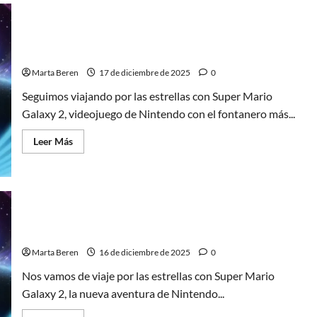
vuelve
a
brillar
en
Super Mario Galaxy 2, ideal para todos los públicos
4K
(2)
Ultra
HD
Marta Beren
17 de diciembre de 2025
0
Seguimos viajando por las estrellas con Super Mario
Galaxy 2, videojuego de Nintendo con el fontanero más...
Leer
Leer Más
más
acerca
de
Super
Mario
Galaxy
2,
ideal
para
Super Mario Galaxy 2, la galaxia sube de nivel (1)
todos
los
Marta Beren
16 de diciembre de 2025
0
públicos
(2)
Nos vamos de viaje por las estrellas con Super Mario
Galaxy 2, la nueva aventura de Nintendo...