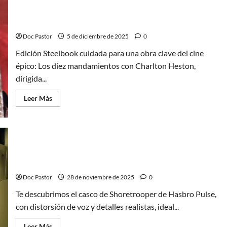
2
Los diez mandamientos: Un Steelbook a la altura
Re-
Pac
del mito
(1):
el
Doc Pastor
5 de diciembre de 2025
0
juego
de
Edición Steelbook cuidada para una obra clave del cine
plataformas
en
épico: Los diez mandamientos con Charlton Heston,
el
aniversario
dirigida...
Leer
Leer Más
más
acerca
de
Los
diez
mandamientos:
Un
Shoretrooper de Hasbro Pulse: Un casco fiel para
Steelbook
a
fans de Star Wars
la
altura
Doc Pastor
28 de noviembre de 2025
0
del
mito
Te descubrimos el casco de Shoretrooper de Hasbro Pulse,
con distorsión de voz y detalles realistas, ideal...
Leer
Leer Más