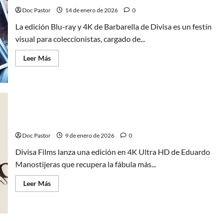
y
detallado
Doc Pastor
14 de enero de 2026
0
La edición Blu-ray y 4K de Barbarella de Divisa es un festín
visual para coleccionistas, cargado de...
Leer
Leer Más
más
acerca
de
Barbarella
en
4K
Ultra
HD:
Fantasía
Eduardo Manostijeras vuelve a brillar en 4K Ultra HD
pop
y
Doc Pastor
9 de enero de 2026
0
culto
al
Divisa Films lanza una edición en 4K Ultra HD de Eduardo
coleccionismo
Manostijeras que recupera la fábula más...
Leer
Leer Más
más
acerca
de
Eduardo
Manostijeras