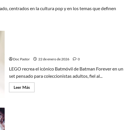
izado, centrados en la cultura pop y en los temas que definen
Batman Forever en LEGO: Un Batmóvil fiel y
detallado
Doc Pastor
22 de enero de 2026
0
LEGO recrea el icónico Batmóvil de Batman Forever en un
set pensado para coleccionistas adultos, fiel al...
Leer
Leer Más
más
acerca
de
Batman
Forever
en
LEGO:
Un
Barbarella en 4K Ultra HD: Fantasía pop y culto al
Batmóvil
fiel
coleccionismo