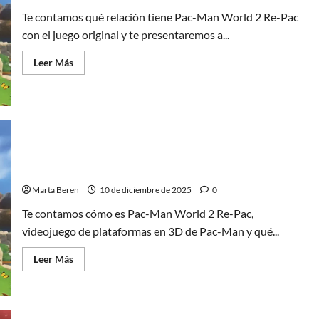
y
conclusiones
Te contamos qué relación tiene Pac-Man World 2 Re-Pac
con el juego original y te presentaremos a...
Leer
Leer Más
más
acerca
de
Pac-
Man
World
2
Re-
Pac
Pac-Man World 2 Re-Pac (1): el juego de
(2):
plataformas en el aniversario
una
visita
Marta Beren
10 de diciembre de 2025
0
de
colección
Te contamos cómo es Pac-Man World 2 Re-Pac,
videojuego de plataformas en 3D de Pac-Man y qué...
Leer
Leer Más
más
acerca
de
Pac-
Man
World