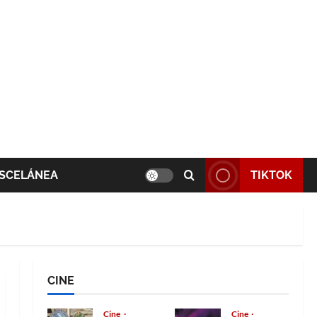
SCELÁNEA
TIKTOK
CINE
Cine
Cine