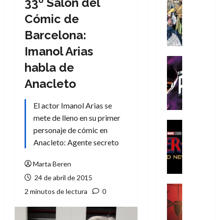
33º Salón del
Cómic
Literatura
Cómic de
A
Barcelona:
m
í
Imanol Arias
m
Cine
habla de
e
Cómic
g
T
Anacleto
u
h
s
e
El actor Imanol Arias se
t
P
mete de lleno en su primer
a
h
Cine
personaje de cómic en
L
a
Cómic
Anacleto: Agente secreto
Crítica
a
n
S
L
t
p
Marta Beren
i
o
i
g
m
24 de abril de 2015
d
a
,
Cine
2 minutos de lectura
0
e
Crítica
d
9
r
S
e
0
-
p
l