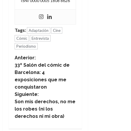
ISNI 0000 0005 1808 8626
Tags:
Adaptación
Cine
Cómic
Entrevista
Periodismo
N
Anterior:
33º Salón del cómic de
a
Barcelona: 4
exposiciones que me
v
conquistaron
e
Siguiente:
Son mis derechos, no me
g
los robes (ni los
derechos ni mi obra)
a