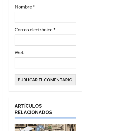
d
Nombre
*
a
s
Correo electrónico
*
Web
ARTÍCULOS
RELACIONADOS