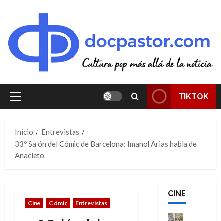
Saltar
al
contenido
TIKTOK
Menú
principal
Inicio
Entrevistas
33º Salón del Cómic de Barcelona: Imanol Arias habla de
Anacleto
CINE
Cine
Cómic
Entrevistas
Cine