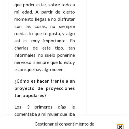
f
m
s
a
2026
29
que poder estar, sobre todo a
)
a
i
a
d
d
de
:
0
mi edad. A partir de cierto
l
n
b
e
e
julio
e
i
momento llegas a no disfrutar
a
i
l
l
de
l
p
l
l
con las cosas, no siempre
a
2026
a
o
s
d
i
l
W
ruedas lo que te gusta, y algo
0
r
i
e
d
í
W
así es muy importante. En
i
s
l
a
n
E
charlas de este tipo, tan
g
y
M
d
e
informales, no suelo ponerme
e
s
u
c
a
6
n
nervioso, siempre que lo estoy
u
n
o
de
y
p
es porque hay algo nuevo.
d
m
agosto
3
e
u
i
o
de
de
¿Cómo es hacer frente a un
l
n
a
2026
c
agosto
d
t
proyecto de proyecciones
l
de
o
0
e
o
2026
tan populares?
n
s
d
t
20
0
t
Los 3 primeros días le
e
r
de
i
n
comentaba a mi mujer que iba
julio
a
n
o
de
c
1 segundo por detrás. Estos
Gestionar el consentimiento de
o
r
2026
u
superhéroes tienen siempre