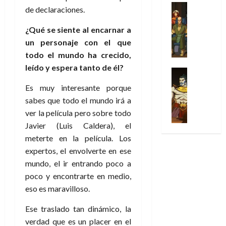
31
u
a
w
u
Análisis
c
julio
f
de declaraciones.
de
l
s
Cómic
:
n
de
i
i
julio
Series
t
s
p
h
2026
¿Qué se siente al encarnar a
p
c
de
X
u
o
r
o
ó
un personaje con el que
c
2026
0
-
r
:
i
m
a
i
todo el mundo ha crecido,
M
0
a
e
m
e
l
ó
leído y espera tanto de él?
e
p
l
e
Series
n
D
n
n
Análisis
o
o
r
a
o
d
Es muy interesante porque
’
Cómic
p
p
a
j
c
e
sabes que todo el mundo irá a
X
9
c
t
s
e
t
M
-
ver la película pero sobre todo
7
o
i
i
a
o
a
M
(
Javier (Luis Caldera), el
n
m
m
u
r
r
e
2
q
meterte en la película. Los
i
p
n
E
v
n
×
u
s
r
expertos, el envolverte en ese
a
x
e
’
4
i
m
e
l
mundo, el ir entrando poco a
t
l
9
)
s
o
s
e
r
poco y encontrarte en medio,
7
:
t
y
i
y
a
eso es maravilloso.
30
(
A
ó
l
o
e
ñ
de
2
p
l
a
n
n
o
Ese traslado tan dinámico, la
julio
×
o
a
a
e
d
de
verdad que es un placer en el
3
c