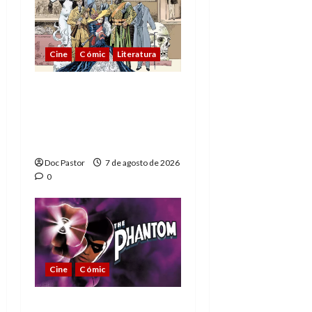
Cine
Cómic
Literatura
A mí me gusta La Liga
de los Hombres
Extraordinarios (parte
1)
Doc Pastor
7 de agosto de 2026
0
Cine
Cómic
The Phantom, 90 años