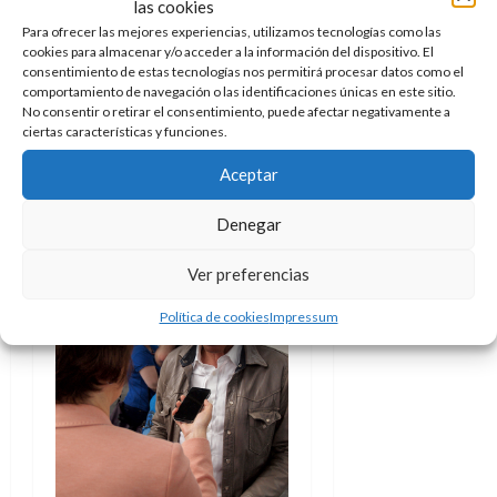
las cookies
d
e
l
una capacidad de reacción
0
Para ofrecer las mejores experiencias, utilizamos tecnologías como las
e
t
t
instantánea y yo iba 1s. por
cookies para almacenar y/o acceder a la información del dispositivo. El
A
o
u
consentimiento de estas tecnologías nos permitirá procesar datos como el
detrás. Sucedían las cosas y
p
r
r
comportamiento de navegación o las identificaciones únicas en este sitio.
o
tras ese segundo yo me
n
No consentir o retirar el consentimiento, puede afectar negativamente a
a
c
ciertas características y funciones.
o
enteraba.
a
9
Aceptar
Gracias por tus palabras y
l
8
de
i
tu dedicación, Imanol.
de
julio
Denegar
p
julio
de
s
de
2026
Ver preferencias
2026
i
0
s
0
Política de cookies
Impressum
7
de
julio
de
2026
0