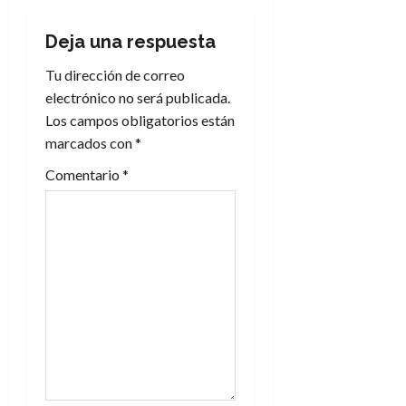
c
i
Deja una respuesta
Tu dirección de correo
ó
electrónico no será publicada.
n
Los campos obligatorios están
marcados con
*
d
Comentario
*
e
e
n
t
r
a