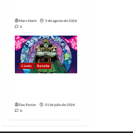
del héroe que nunca
muere
Marc Martí
5 de agosto de 2026
0
Cómic
Reseña
La tragedia del Doctor
Muerte, el mejor
villano de Marvel
Doc Pastor
31 de julio de 2026
0