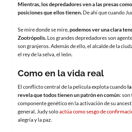
Mientras, los depredadores ven a las presas como 
posiciones que ellos tienen.
De ahí que cuando Judy
Se mire donde se mire,
podemos ver una clara tend
Zootrópolis.
Los grandes depredadores son agentes 
son granjeros. Además de ello, el alcalde de la ci
el rey de la selva, el león.
Como en la vida real
El conflicto central de la película explota cuando
la
revela que todos tienen un patrón en común
: son
componente genético en la activación de su ancestra
general, Judy solo
actúa como sesgo de confirmaci
alegría y la paz.