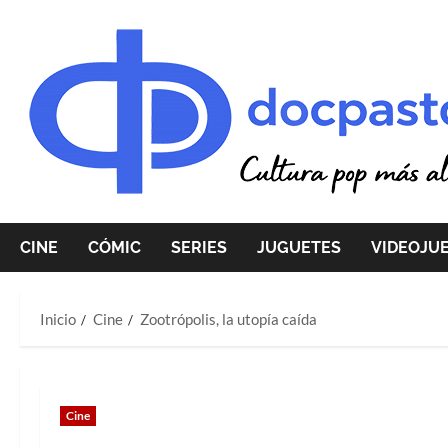
Saltar
al
contenido
CINE
CÓMIC
SERIES
JUGUETES
VIDEOJU
Inicio
Cine
Zootrópolis, la utopía caída
Cine