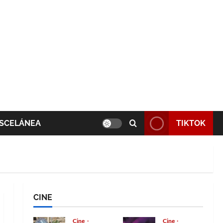
SCELÁNEA
TIKTOK
CINE
Cine
Cine