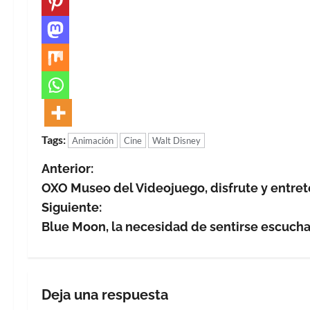
Tags:
Animación
Cine
Walt Disney
N
Anterior:
OXO Museo del Videojuego, disfrute y entret
a
Siguiente:
v
Blue Moon, la necesidad de sentirse escuch
e
g
Deja una respuesta