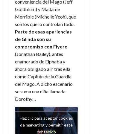
a
d
d
conveniencia del Mago (Jeff
de
:
0
l
n
b
e
e
julio
Goldblum) y Madame
e
i
a
i
l
l
de
Morrible (Michelle Yeoh), que
l
p
l
l
a
2026
a
son los que lo controlan todo.
o
s
d
i
l
W
0
r
i
Parte de esas apariencias
e
d
í
W
i
s
de Glinda son su
l
a
n
E
g
y
M
d
e
compromiso con Fiyero
e
s
u
c
a
(Jonathan Bailey), antes
6
n
u
n
o
de
enamorado de Elphaba y
y
p
d
m
agosto
3
ahora obligado a ir tras ella
e
u
i
o
de
de
como Capitán de la Guardia
l
n
a
2026
c
agosto
d
del Mago. A dicho escenario
t
l
de
o
0
e
o
se suma una niña llamada
2026
n
s
d
t
Dorothy…
20
0
t
e
r
de
i
n
julio
a
n
o
de
Haz clic para aceptar cookies
c
o
r
2026
de marketing y permitir este
u
d
e
l
contenido
0