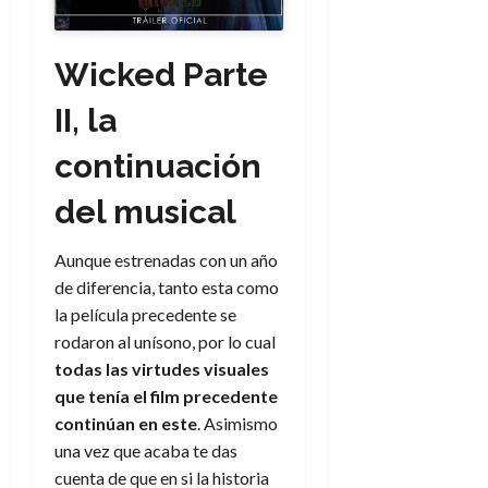
e
t
t
A
o
u
p
r
r
Wicked Parte
o
n
a
c
o
II, la
a
9
l
continuación
8
de
i
de
julio
p
julio
del musical
de
s
de
2026
2026
i
Aunque estrenadas con un año
0
s
0
de diferencia, tanto esta como
la película precedente se
7
rodaron al unísono, por lo cual
de
julio
todas las virtudes visuales
de
que tenía el film precedente
2026
continúan en este
. Asimismo
0
una vez que acaba te das
cuenta de que en si la historia