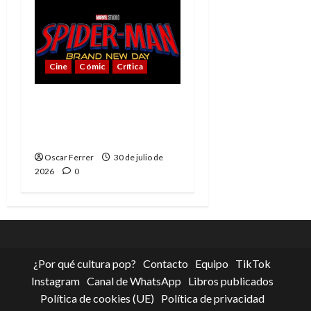
Cine
Cómic
Crítica
Spider-Man: Brand New
Day, mejor de lo
esperado
Oscar Ferrer
30 de julio de
2026
0
¿Por qué cultura pop?
Contacto
Equipo
TikTok
Instagram
Canal de WhatsApp
Libros publicados
Política de cookies (UE)
Política de privacidad