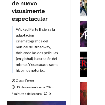
Literatura
de nuevo
A
visualmente
m
í
espectacular
m
Cine
e
Cómic
Wicked Parte II cierra la
g
T
adaptación
u
h
cinematográfica del
s
e
musical de Broadway,
t
P
doblando las dos películas
a
h
Cine
L
a
Cómic
(en global) la duración del
Crítica
a
n
mismo. Y ese exceso se me
S
L
t
hizo muy notorio...
p
i
o
i
g
m
Oscar Ferrer
d
a
,
Cine
19 de noviembre de 2025
e
Crítica
d
9
r
S
5 minutos de lectura
0
e
0
-
p
l
a
M
i
o
ñ