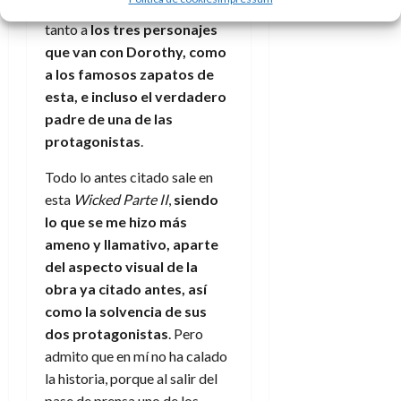
patentes aquí. Me refiero
tanto a
los tres personajes
que van con Dorothy, como
a los famosos zapatos de
esta, e incluso el verdadero
padre de una de las
protagonistas
.
Todo lo antes citado sale en
esta
Wicked Parte II
,
siendo
lo que se me hizo más
ameno y llamativo, aparte
del aspecto visual de la
obra ya citado antes, así
como la solvencia de sus
dos protagonistas
. Pero
admito que en mí no ha calado
la historia, porque al salir del
pase de prensa uno de los