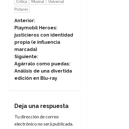
Crítica
Musical
Universal
Pictures
N
Anterior:
Playmobil Heroes:
a
justicieros con identidad
propia (e influencia
v
marcada)
e
Siguiente:
Agárralo como puedas:
g
Análisis de una divertida
edición en Blu-ray
a
c
i
Deja una respuesta
Tu dirección de correo
ó
electrónico no será publicada.