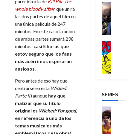
a
parecida a la de
Kill Bill: The
d
d
H
Cómic
s
d
e
v
whole bloody affair
, que unirá
e
Reseña
e
o
d
e
p
e
r
E
las dos partes de aquel film en
l
m
e
j
e
n
-
l
una única película de 247
D
b
l
a
t
t
M
V
o
r
h
minutos. En este caso la unión
d
i
u
a
i
c
e
é
e
d
de ambas partes sumará 298
r
n
g
Cómic
t
s
r
e
a
a
minutos:
casi 5 horas que
:
i
Reseña
o
E
o
m
p
estoy seguro que los fans
D
B
l
r
x
e
o
e
29
más acérrimos esperarán
o
r
a
M
t
q
c
r
de
c
a
ansiosos
.
n
u
r
u
i
o
julio
t
n
t
e
a
e
o
f
de
Pero antes de eso hay que
o
d
e
r
o
n
n
u
2026
r
centrarse en esta
Wicked:
N
y
t
r
u
a
n
SERIES
D
0
e
l
Parte II
(aunque
hay que
e
d
n
r
c
r
w
a
,
matizar que su título
i
c
i
o
D
s
Juguetes
e
n
a
original es
Wicked: For good
,
o
27
o
a
j
Análisis
l
a
m
n
de
en referencia a uno de los
Series
m
y
o
m
r
u
julio
a
temas musicales más
H
,
,
y
e
i
de
e
l
emblemáticos de la obra
).
u