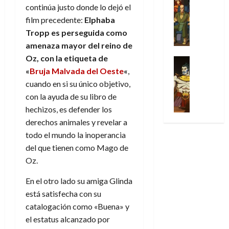
l
s
Cómic
:
n
continúa justo donde lo dejó el
de
i
i
julio
Series
t
s
p
h
2026
p
c
film precedente:
Elphaba
de
X
u
o
r
o
ó
c
2026
Tropp es perseguida como
0
-
r
:
i
m
a
i
amenaza mayor del reino de
M
0
a
e
m
e
l
ó
e
Oz, con la etiqueta de
p
l
e
Series
n
D
n
n
Análisis
«
Bruja Malvada del Oeste
«
,
o
o
r
a
o
d
’
Cómic
p
p
a
cuando en si su único objetivo,
j
c
e
X
9
c
t
s
e
con la ayuda de su libro de
t
M
-
7
o
i
i
a
o
hechizos, es defender los
a
M
(
n
m
m
u
r
r
derechos animales y revelar a
e
2
q
i
p
n
E
v
todo el mundo la inoperancia
n
×
u
s
r
a
x
e
’
del que tienen como Mago de
4
i
m
e
l
t
l
9
)
Oz.
s
o
s
e
r
7
:
t
y
i
y
a
30
(
En el otro lado su amiga Glinda
A
ó
l
o
e
ñ
de
2
p
está satisfecha con su
l
a
n
n
o
julio
×
o
a
catalogación como «Buena» y
a
e
d
de
3
c
f
m
s
el estatus alcanzado por
a
2026
29
)
a
i