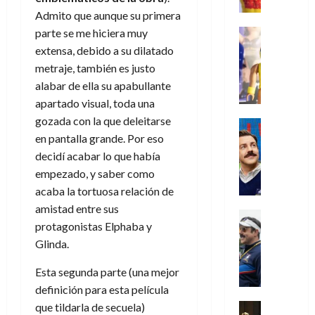
e
m
a
2026
j
o
r
l
Admito que aunque su primera
l
e
s
o
s
e
23
0
k
e
j
o
parte se me hiciera muy
Juguetes
r
(
de
H
x
Análisis
o
c
extensa, debido a su dilatado
v
p
julio
5
o
Series
p
r
u
i
a
metraje, también es justo
de
de
P
g
e
d
l
l
2026
r
agosto
alabar de ella su apabullante
l
a
r
e
t
l
t
de
apartado visual, toda una
a
0
n
i
l
a
2026
a
e
y
gozada con la que deleitarse
e
m
o
Series
s
n
1
0
m
n
Cine
en pantalla grande. Por eso
e
e
d
o
)
o
Misceláne
P
n
s
decidí acabar lo que había
e
d
C
b
l
t
p
l
empezado, y saber como
e
7
u
i
a
o
e
a
M
acaba la tortuosa relación de
de
a
l
y
q
r
c
a
agosto
amistad entre sus
n
y
m
Crítica
u
a
i
de
r
protagonistas Elphaba y
d
W
Series
o
e
d
e
2026
v
o
T
Glinda.
W
b
a
o
n
e
l
0
e
E
i
n
c
l
Esta segunda parte (una mejor
a
d
R
l
t
i
30
c
definición para esta película
L
a
:
i
a
de
31
u
a
w
que tildarla de secuela)
u
Análisis
c
julio
f
de