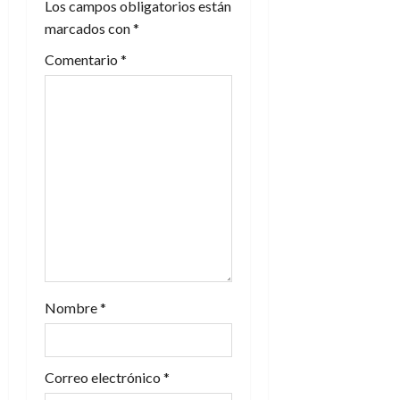
n
Los campos obligatorios están
marcados con
*
d
Comentario
*
e
e
n
t
r
a
d
Nombre
*
a
s
Correo electrónico
*