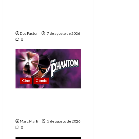
A mí me gusta La Liga
de los Hombres
Extraordinarios (parte
1)
Doc Pastor
7 de agosto de 2026
0
Cine
Cómic
The Phantom, 90 años
del héroe que nunca
muere
Marc Martí
5 de agosto de 2026
0