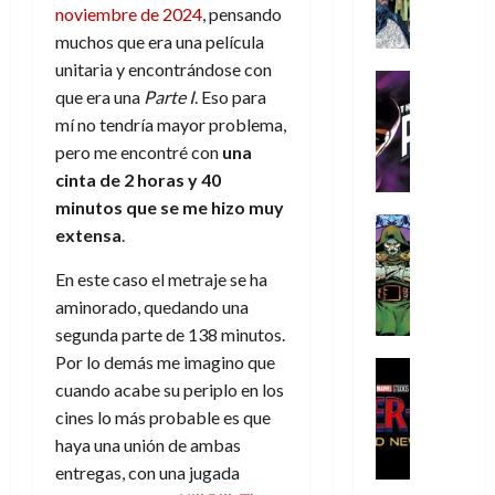
A
d
c
d
m
i
e
noviembre de 2024
, pensando
m
a
a
e
a
o
r
muchos que era una película
í
y
t
l
d
s
e
unitaria y encontrándose con
m
o
e
o
Cine
u
(
que era una
Parte I
. Eso para
e
c
v
Cómic
e
r
p
5
g
T
mí no tendría mayor problema,
u
e
s
a
a
de
u
h
a
r
pero me encontré con
una
p
r
r
agosto
s
e
n
t
e
e
cinta de 2 horas y 40
t
de
t
P
d
i
r
s
2026
e
minutos que se me hizo muy
a
h
o
c
Cómic
a
u
1
extensa
.
0
L
a
Reseña
l
a
d
n
)
L
a
n
a
l
o
a
En este caso el metraje se ha
a
L
t
n
,
c
aminorado, quedando una
7
t
i
o
o
f
o
30
de
segunda parte de 138 minutos.
r
g
m
s
ó
m
de
agosto
Por lo demás me imagino que
a
a
,
t
Cine
r
julio
p
de
g
Cómic
cuando acabe su periplo en los
d
9
a
m
de
2026
l
Crítica
e
e
0
l
cines lo más probable es que
2026
u
e
S
0
d
l
a
g
l
haya una unión de ambas
j
0
p
i
o
ñ
i
a
a
entregas, con una jugada
i
a
s
o
a
r