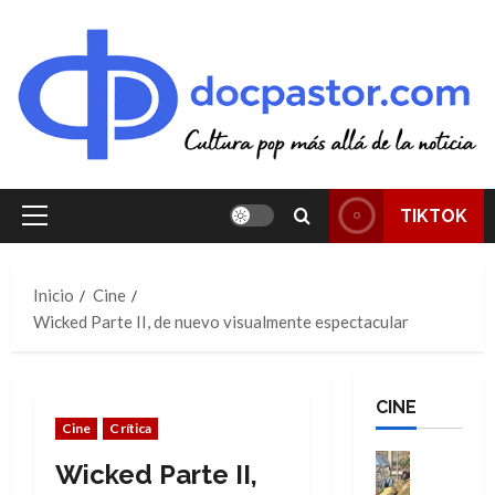
Saltar
al
contenido
TIKTOK
Menú
principal
Inicio
Cine
Wicked Parte II, de nuevo visualmente espectacular
CINE
Cine
Crítica
Cine
Wicked Parte II,
Cómic