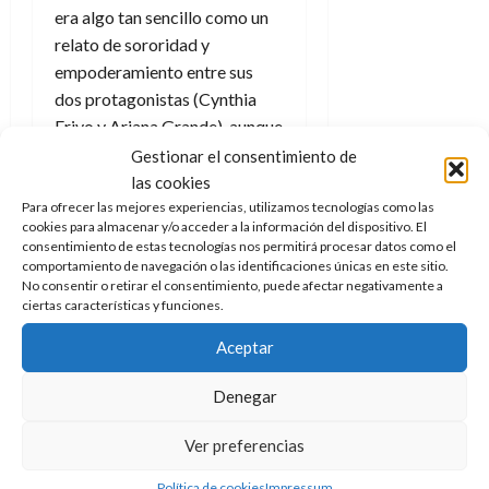
era algo tan sencillo como un
relato de sororidad y
empoderamiento entre sus
dos protagonistas (Cynthia
Erivo y Ariana Grande), aunque
el destino las lleve por
Gestionar el consentimiento de
derroteros opuestos.
las cookies
Para ofrecer las mejores experiencias, utilizamos tecnologías como las
Como tengo cero experiencia
cookies para almacenar y/o acceder a la información del dispositivo. El
consentimiento de estas tecnologías nos permitirá procesar datos como el
tanto en el musical de
comportamiento de navegación o las identificaciones únicas en este sitio.
Broadway del que parte, como
No consentir o retirar el consentimiento, puede afectar negativamente a
de la novela de la que parte
ciertas características y funciones.
este último (
Wicked:
Aceptar
Memorias de una bruja mala
de Gregory Maguire, y
Denegar
editado en 1995) ignoraba los
variados orígenes que hay en
Ver preferencias
la historia, y que se hacen
Política de cookies
Impressum